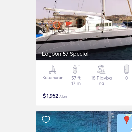
Lagoon 57 Special
Katamarán
57 ft
18 Plavba
0
17 m
na
$
1,952
/den