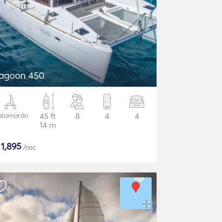
agoon 450
atamarán
45 ft
8
4
4
14 m
$
1,895
/noc