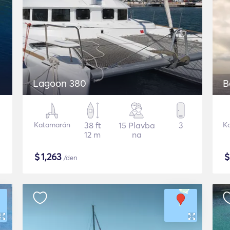
Lagoon 380
B
Katamarán
38 ft
15 Plavba
3
K
12 m
na
$
1,263
/den