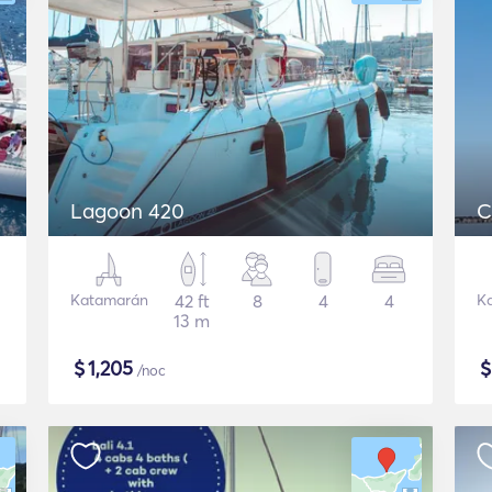
Lagoon 420
C
Katamarán
42 ft
8
4
4
K
13 m
$
1,205
/noc