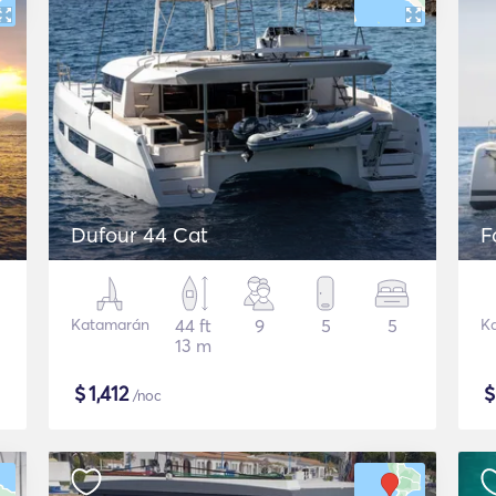
Dufour 44 Cat
F
Katamarán
44 ft
9
5
5
K
13 m
$
1,412
/noc