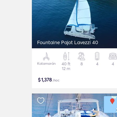
Fountaine Pajot Lavezzi 40
Katamarán
40 ft
8
4
4
12 m
$
1,378
/noc