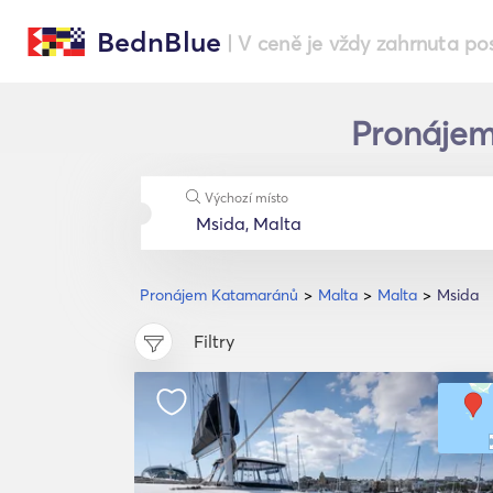
BednBlue
| V ceně je vždy zahrnuta po
Pronájem
Výchozí místo
Pronájem Katamaránů
Malta
Malta
Msida
Filtry