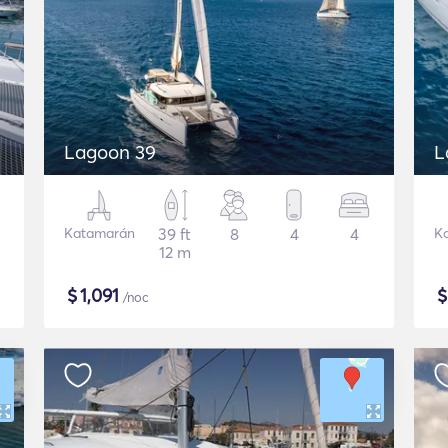
Lagoon 39
L
Katamarán
39 ft
8
4
4
K
12 m
$
1,091
/noc