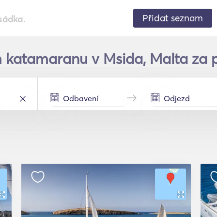
Přidat seznam
sádka.
 katamaranu v Msida, Malta za p