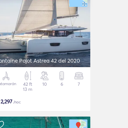
ontaine Pajot Astrea 42 del 2020
atamarán
42 ft
10
6
7
13 m
$
2,297
/noc