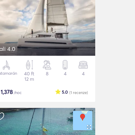
ali 4.0
atamarán
40 ft
8
4
4
12 m
$
1,378
5.0
/noc
(1
recenze
)