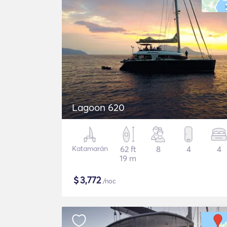
Lagoon 620
Katamarán
62 ft
8
4
4
19 m
$
3,772
/noc