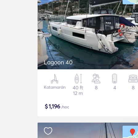
Lagoon 40
Katamarán
40 ft
8
4
8
12 m
$
1,196
/noc