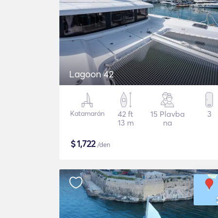
Lagoon 42
Katamarán
42 ft
15 Plavba
3
13 m
na
$
1,722
/den