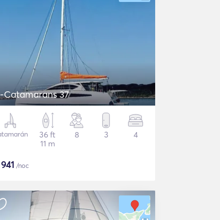
-Catamarans 37
atamarán
36 ft
8
3
4
11 m
$
941
/noc