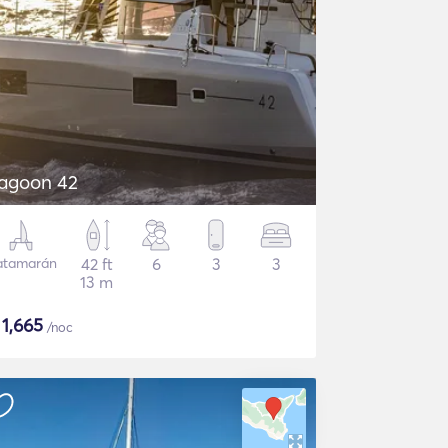
agoon 42
atamarán
42 ft
6
3
3
13 m
$
1,665
/noc