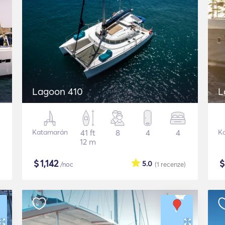
Lagoon 410
L
Katamarán
41 ft
8
4
4
K
12 m
$
1,142
5.0
/noc
(1
recenze
)