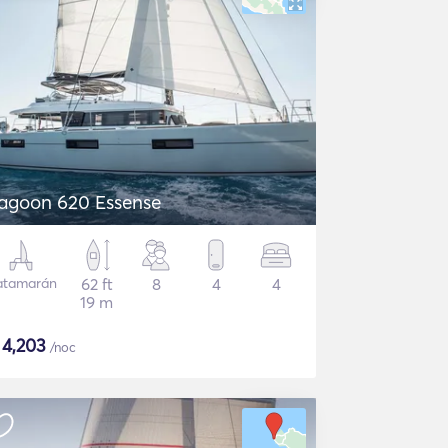
agoon 620 Essense
atamarán
62 ft
8
4
4
19 m
$
4,203
/noc