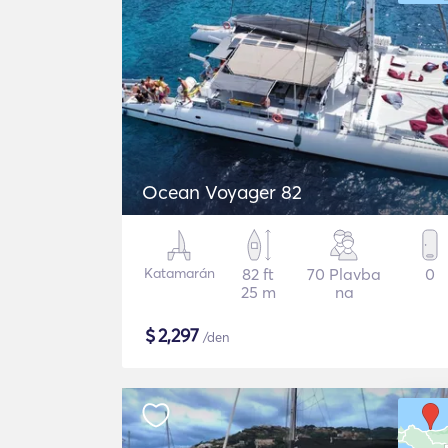
Ocean Voyager 82
Katamarán
82 ft
70 Plavba
0
25 m
na
$
2,297
/den