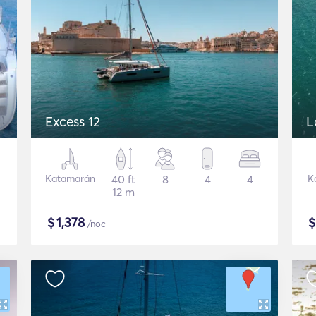
Excess 12
L
Katamarán
40 ft
8
4
4
K
12 m
$
1,378
/noc