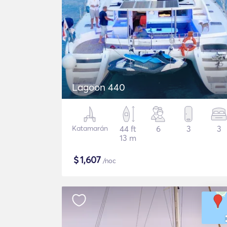
Lagoon 440
Katamarán
44 ft
6
3
3
13 m
$
1,607
/noc