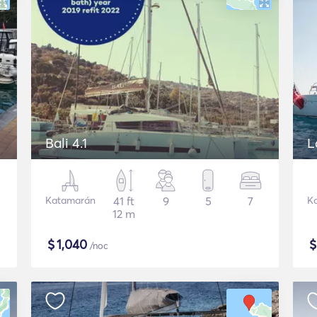
Bali 4.1
L
Katamarán
41 ft
9
5
7
K
12 m
$
1,040
/noc