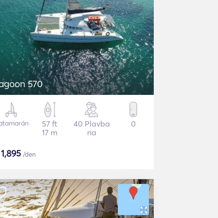
agoon 570
atamarán
57 ft
40 Plavba
0
17 m
na
$
1,895
/den