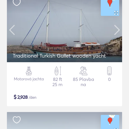
Traditional Turkish Gullet wooden yacht
Motorová jachta
82 ft
85 Plavba
0
25 m
na
$
2,928
/den