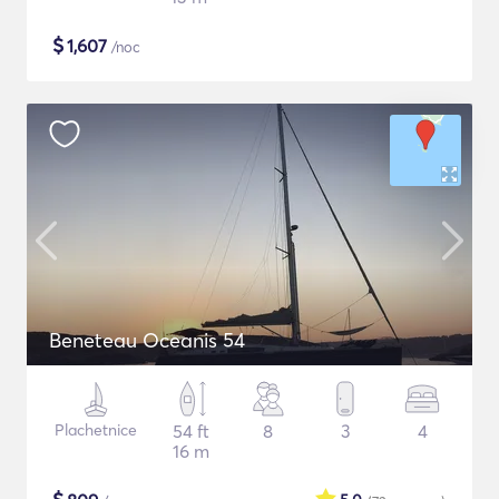
$
1,607
/noc
Beneteau Oceanis 54
Plachetnice
54 ft
8
3
4
16 m