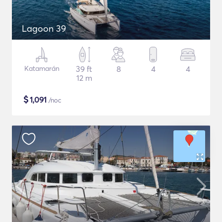
Lagoon 39
Katamarán
39 ft
8
4
4
12 m
$
1,091
/noc