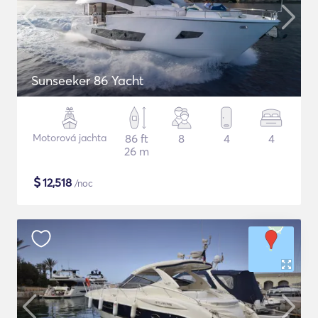
Sunseeker 86 Yacht
Motorová jachta
86 ft
8
4
4
26 m
$
12,518
/noc