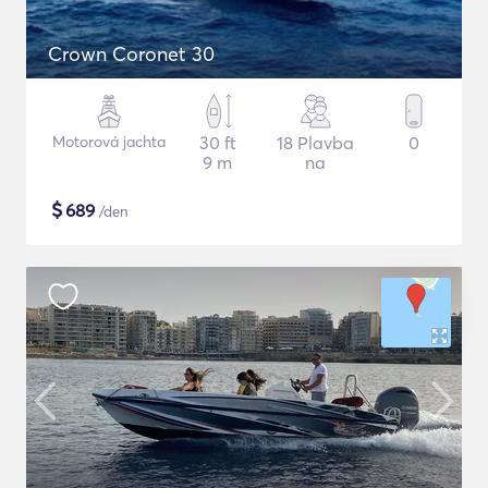
Crown Coronet 30
Motorová jachta
30 ft
18 Plavba
0
9 m
na
$
689
/den