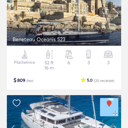
Beneteau Oceanis 523
Plachetnice
52 ft
6
3
3
16 m
$
809
5.0
/noc
(25
recenze
)