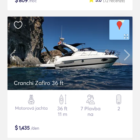
$
809
5.0
/noc
(72
recenze
)
Cranchi Zafiro 36 ft
Motorová jachta
36 ft
7 Plavba
2
11 m
na
$
1,435
/den