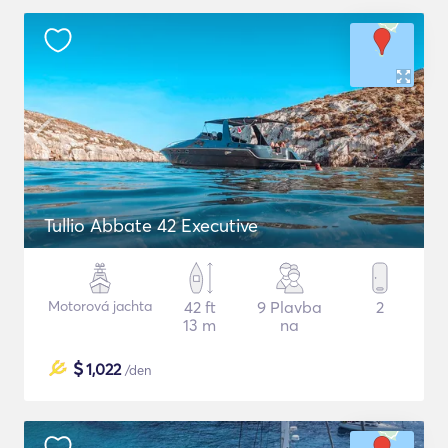
Tullio Abbate 42 Executive
Motorová jachta
42 ft
9 Plavba
2
13 m
na
$
1,022
/den