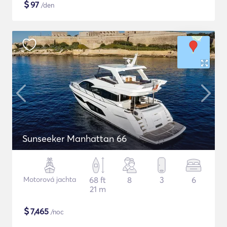
$
97
/den
Sunseeker Manhattan 66
Motorová jachta
68 ft
8
3
6
21 m
$
7,465
/noc