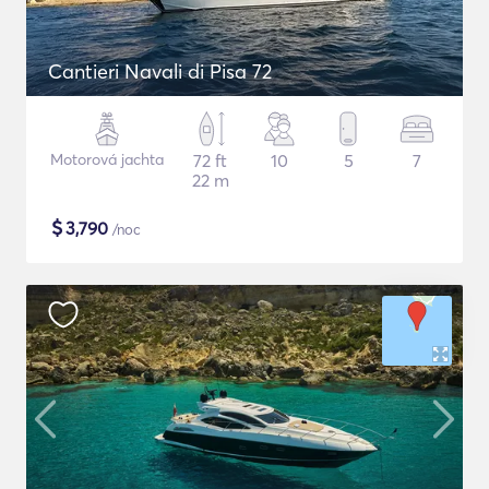
Cantieri Navali di Pisa 72
Motorová jachta
72 ft
10
5
7
22 m
$
3,790
/noc