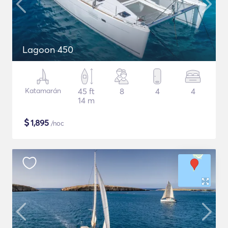
Lagoon 450
Katamarán
45 ft
8
4
4
14 m
$
1,895
/noc