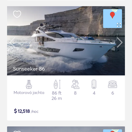
Sunseeker 86
Motorová jachta
86 ft
8
4
6
26 m
$
12,518
/noc