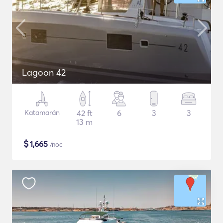
Lagoon 42
Katamarán
42 ft
6
3
3
13 m
$
1,665
/noc