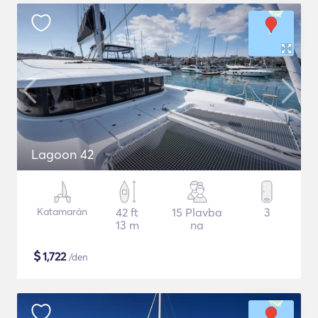
Lagoon 42
Katamarán
42 ft
15 Plavba
3
13 m
na
$
1,722
/den