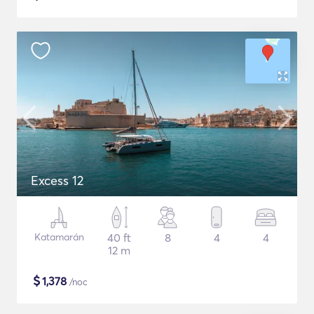
Excess 12
Katamarán
40 ft
8
4
4
12 m
$
1,378
/noc