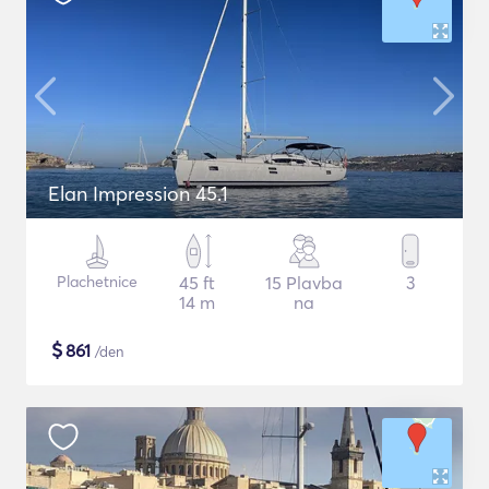
Elan Impression 45.1
Plachetnice
45 ft
15 Plavba
3
14 m
na
$
861
/den