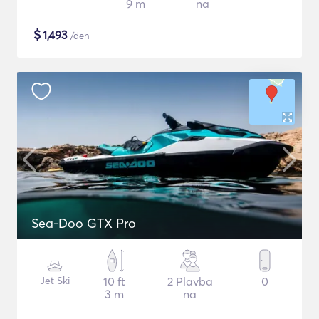
9 m
na
$
1,493
/den
Sea-Doo GTX Pro
Jet Ski
10 ft
2 Plavba
0
3 m
na