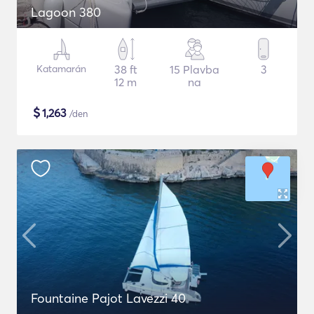
Lagoon 380
Katamarán
38 ft
15 Plavba
3
12 m
na
$
1,263
/den
Fountaine Pajot Lavezzi 40