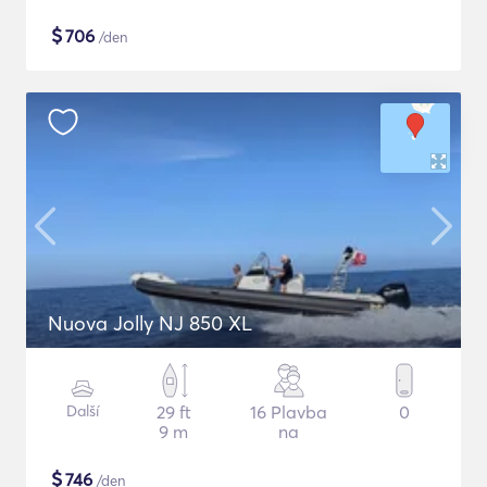
$
706
/den
Nuova Jolly NJ 850 XL
Další
29 ft
16 Plavba
0
9 m
na
$
746
/den