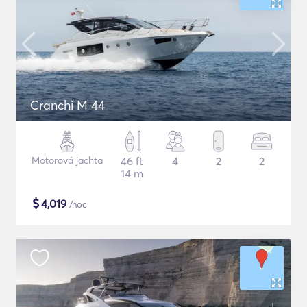
Cranchi M 44
Motorová jachta
46 ft
4
2
2
14 m
$
4,019
/noc