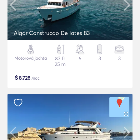
Algar Construcao De Iates 83
Motorová jachta
83 ft
6
3
3
25 m
$
8,728
/noc