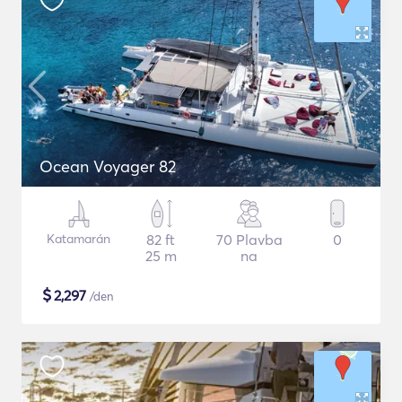
Ocean Voyager 82
Katamarán
82 ft
70 Plavba
0
25 m
na
$
2,297
/den