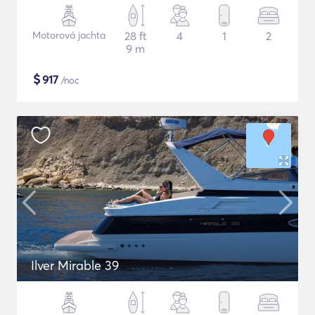
Motorová jachta
28 ft
4
1
2
9 m
$
917
/noc
Ilver Mirable 39