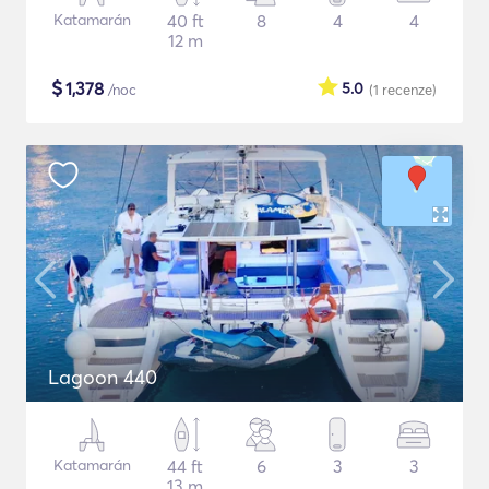
Katamarán
40 ft
8
4
4
12 m
$
1,378
5.0
/noc
(1
recenze
)
Lagoon 440
Katamarán
44 ft
6
3
3
13 m