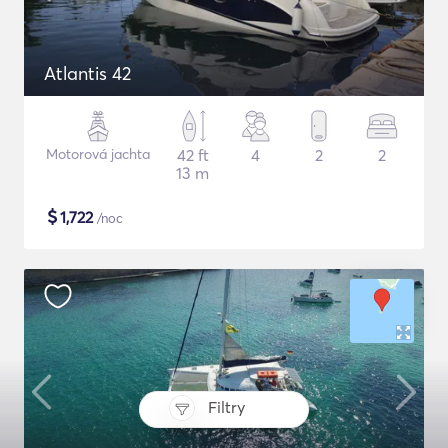
Atlantis 42
Motorová jachta
42 ft
4
2
2
13 m
$
1,722
/noc
Filtry