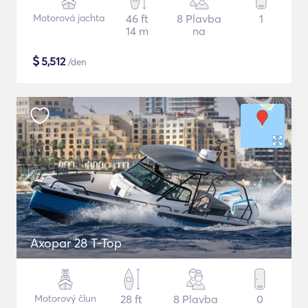
Motorová jachta
46 ft
8 Plavba
1
14 m
na
$
5,512
/den
Axopar 28 T-Top
Motorový člun
28 ft
8 Plavba
0