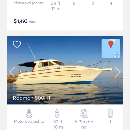
Motorová jachta
39 ft
5
3
4
12 m
$
1,493
/noc
Rodman 900HT
Motorová jachta
32 ft
6 Plavba
1
10 m
na