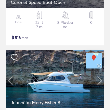
Coronet Speed Boat Open
Další
23 ft
8 Plavba
0
7 m
na
$
516
/den
Jeanneau Merry Fisher 8