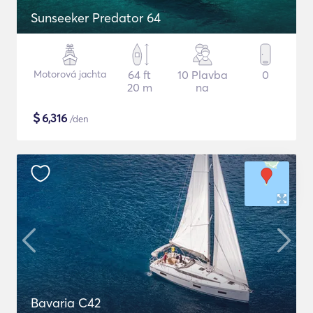
Sunseeker Predator 64
Motorová jachta
64 ft
10 Plavba
0
20 m
na
$
6,316
/den
Bavaria C42