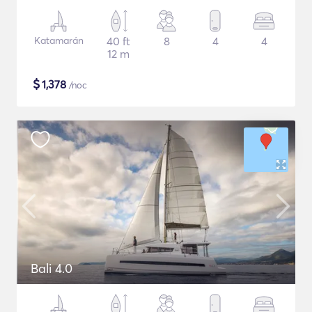
Katamarán
40 ft
8
4
4
12 m
$
1,378
/noc
Bali 4.0