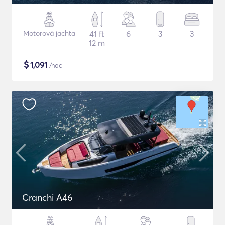
Motorová jachta
41 ft
6
3
3
12 m
$
1,091
/noc
Cranchi A46