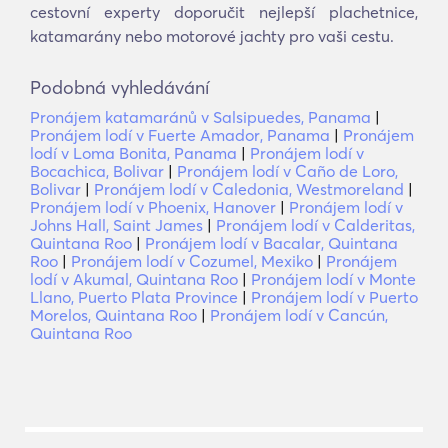
cestovní experty doporučit nejlepší plachetnice,
katamarány nebo motorové jachty pro vaši cestu.
Podobná vyhledávání
Pronájem katamaránů v Salsipuedes, Panama
|
Pronájem lodí v Fuerte Amador, Panama
|
Pronájem
lodí v Loma Bonita, Panama
|
Pronájem lodí v
Bocachica, Bolivar
|
Pronájem lodí v Caño de Loro,
Bolivar
|
Pronájem lodí v Caledonia, Westmoreland
|
Pronájem lodí v Phoenix, Hanover
|
Pronájem lodí v
Johns Hall, Saint James
|
Pronájem lodí v Calderitas,
Quintana Roo
|
Pronájem lodí v Bacalar, Quintana
Roo
|
Pronájem lodí v Cozumel, Mexiko
|
Pronájem
lodí v Akumal, Quintana Roo
|
Pronájem lodí v Monte
Llano, Puerto Plata Province
|
Pronájem lodí v Puerto
Morelos, Quintana Roo
|
Pronájem lodí v Cancún,
Quintana Roo