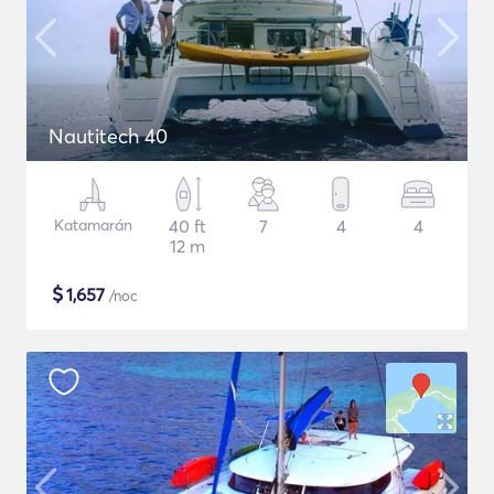
Nautitech 40
Katamarán
40 ft
7
4
4
12 m
$
1,657
/noc