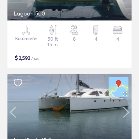
Lagoon 500
Katamarán
50 ft
8
4
4
15 m
$
2,592
/noc