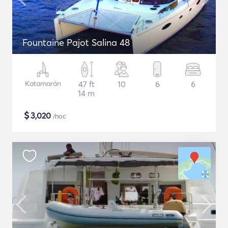
Fountaine Pajot Salina 48
Katamarán
47 ft
10
6
6
14 m
$
3,020
/noc