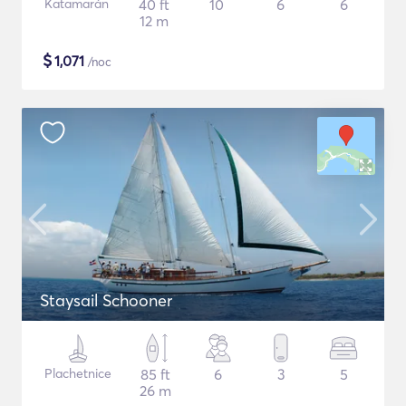
Katamarán
40 ft
10
6
6
12 m
$
1,071
/noc
Staysail Schooner
Plachetnice
85 ft
6
3
5
26 m