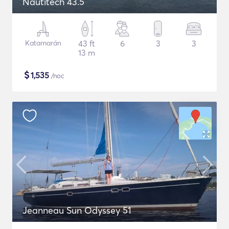
Nautitech 43.5
Katamarán
43 ft
6
3
3
13 m
$
1,535
/noc
Jeanneau Sun Odyssey 51