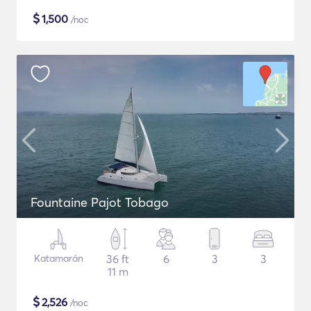
$
1,500
/noc
Fountaine Pajot Tobago
Katamarán
36 ft
6
3
3
11 m
$
2,526
/noc