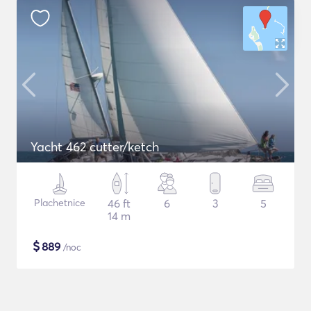
Yacht 462 cutter/ketch
Plachetnice
46 ft
6
3
5
14 m
$
889
/noc