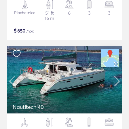
Plachetnice
51 ft
6
3
3
16 m
$
650
/noc
Nautitech 40