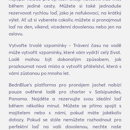
během jediné cesty. Můžete si také jednoduše
rezervovat rychlou loď, jako je nafukovací, na krátký
výlet. Ať už si vyberete cokoliv, můžete si pronajmout
loď na den, víkend, vícedenní dovolenou nebo jen na
oslavu.
Vytvořte trvalé vzpomínky - Trávení času na vodě
může vytvořit vzpomínky, které vám vydrží celý život.
Lodě mohou být dokonalým způsobem, jak
prozkoumat nová místa a vytvořit přátelství, která s
vámi zůstanou po mnoho let.
BednBlue's platforma pro pronájem jachet nabízí
pouze ověřené lodě pro charter v Salsipuedes,
Panama. Najděte a rezervujte svou ideální loď
během několika minut. Můžete se přímo spojit s
majitelem nebo s námi, pokud máte jakékoliv
dotazy. Pokud se stále nemůžete rozhodnout pro
perfektní loď na vaši dovolenou, nechte naše