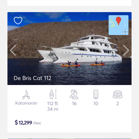
De Bris Cat 112
Katamarán
112 ft
16
10
2
34 m
$
12,299
/noc