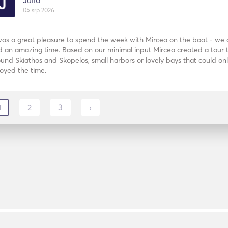
Julia
05 srp 2026
was a great pleasure to spend the week with Mircea on the boat - we 
 an amazing time. Based on our minimal input Mircea created a tour t
und Skiathos and Skopelos, small harbors or lovely bays that could on
oyed the time.
1
2
3
›