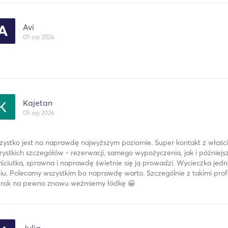
Avi
05 srp 2026
Kajetan
05 srp 2026
zystko jest na naprawdę najwyższym poziomie. Super kontakt z właś
ystkich szczegółów - rezerwacji, samego wypożyczenia, jak i później
ściutka, sprawna i naprawdę świetnie się ją prowadzi. Wycieczka jedn
iu. Polecamy wszystkim bo naprawdę warto. Szczególnie z takimi profe
 rok na pewno znowu weźmiemy łódkę 😀