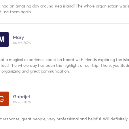
 had an amazing day around Kea island! The whole organisation was s
d use them again.
Mary
06 srp 2026
t a magical experience spent on board with friends exploring the is
fect! The whole day has been the highlight of our trip. Thank you Bedn
e organizing and great communication.
Gabrijel
05 srp 2026
t response, great people, very professional and helpful. Will definitely