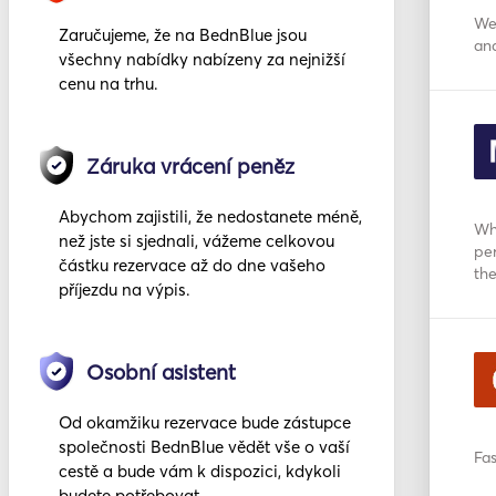
We
Zaručujeme, že na BednBlue jsou
an
všechny nabídky nabízeny za nejnižší
cenu na trhu.
Záruka vrácení peněz
Abychom zajistili, že nedostanete méně,
Wha
než jste si sjednali, vážeme celkovou
per
částku rezervace až do dne vašeho
th
příjezdu na výpis.
Osobní asistent
Od okamžiku rezervace bude zástupce
společnosti BednBlue vědět vše o vaší
Fas
cestě a bude vám k dispozici, kdykoli
budete potřebovat.