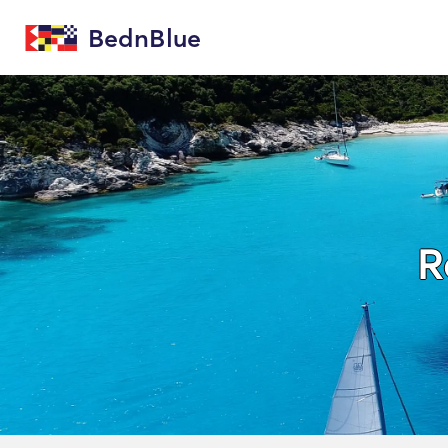
BednBlue
R