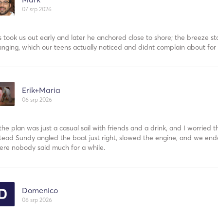
07 srp 2026
as took us out early and later he anchored close to shore; the breeze s
nging, which our teens actually noticed and didnt complain about for
Erik+Maria
06 srp 2026
the plan was just a casual sail with friends and a drink, and I worried 
tead Sundy angled the boat just right, slowed the engine, and we ended
ere nobody said much for a while.
Domenico
06 srp 2026