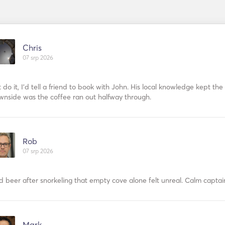
Chris
07 srp 2026
t do it, I’d tell a friend to book with John. His local knowledge kept th
wnside was the coffee ran out halfway through.
Rob
07 srp 2026
d beer after snorkeling that empty cove alone felt unreal. Calm captai
Mark