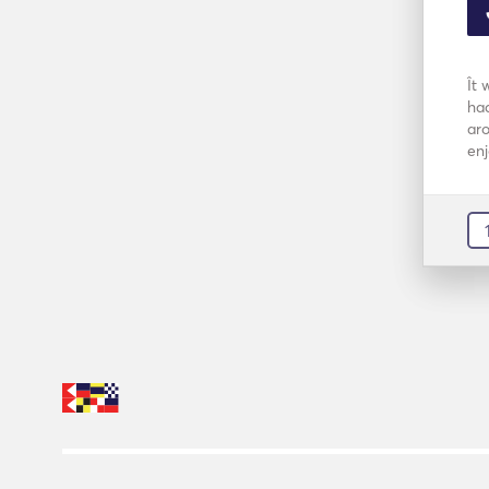
Ît 
had
aro
enj