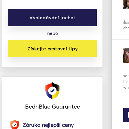
Vyhledávání jachet
ili
cha
nebo
Získejte cestovní tipy
so 
Ins
wh
BednBlue Guarantee
Záruka nejlepší ceny