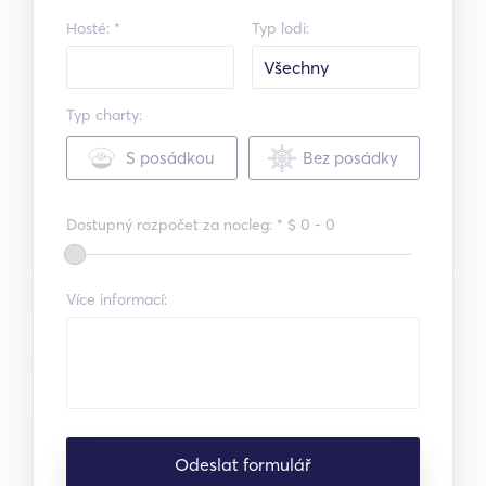
Hosté: *
Typ lodi:
Typ charty:
S posádkou
Bez posádky
Dostupný rozpočet za nocleg: * $
0 - 0
Více informací:
Odeslat formulář