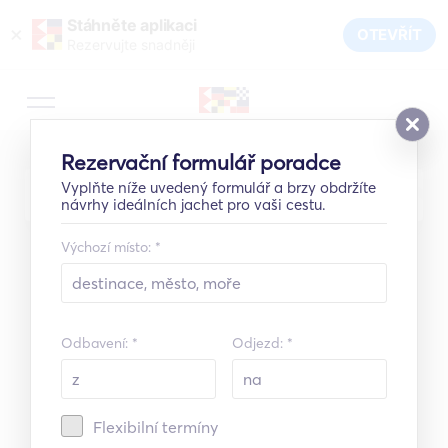
Stáhněte aplikaci
×
OTEVŘÍT
Rezervujte snadněji
Rezervační formulář poradce
Vyplňte níže uvedený formulář a brzy obdržíte
Vyhledávání
návrhy ideálních jachet pro vaši cestu.
Výchozí místo: *
V ceně je vždy zahrnuta posádka.
Odbavení: *
Odjezd: *
Flexibilní termíny