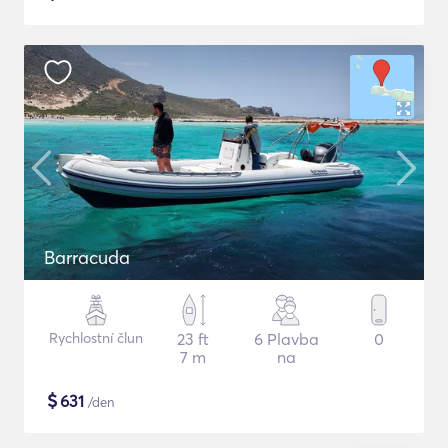
Barracuda
Rychlostní člun
23 ft
6 Plavba
0
7 m
na
$
631
/den