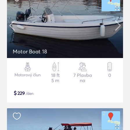
Motor Boat 18
Motorový člun
18 ft
7 Plavba
0
5 m
na
$
229
/den