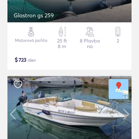
Glastron gs 259
Motorová jachta
25 ft
8 Plavba
2
8 m
na
$
723
/den