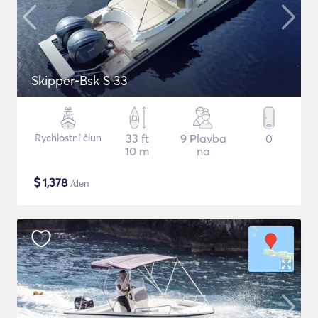
Skipper-Bsk S 33
Rychlostní člun
33 ft
9 Plavba
0
10 m
na
$
1,378
/den