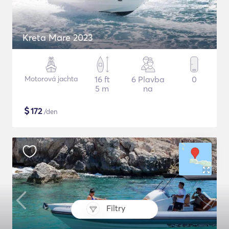
Kreta Mare 2023
Motorová jachta
16 ft
6 Plavba
0
5 m
na
$
172
/den
Filtry