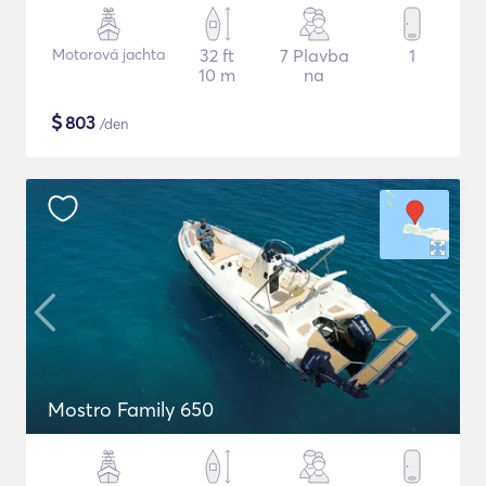
Motorová jachta
32 ft
7 Plavba
1
10 m
na
$
803
/den
Mostro Family 650