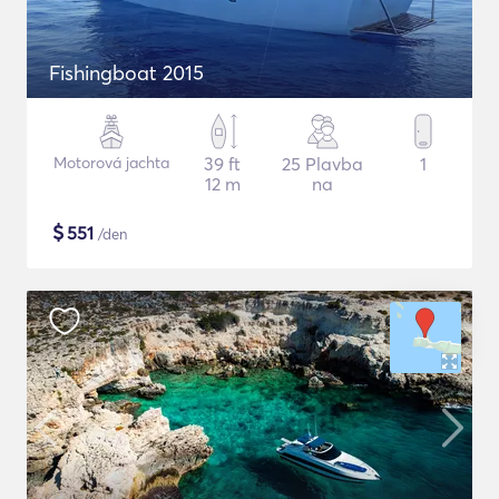
Fishingboat 2015
Motorová jachta
39 ft
25 Plavba
1
12 m
na
$
551
/den