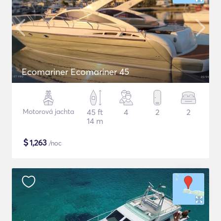
Ecomariner Ecomariner 45
Motorová jachta
45 ft
4
2
2
14 m
$
1,263
/noc