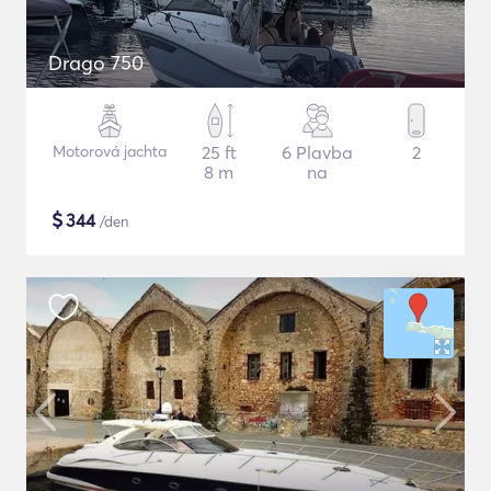
Drago 750
Motorová jachta
25 ft
6 Plavba
2
8 m
na
$
344
/den