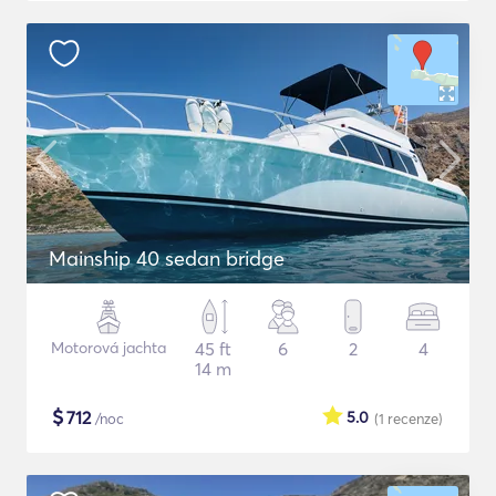
Mainship 40 sedan bridge
Motorová jachta
45 ft
6
2
4
14 m
$
712
5.0
/noc
(1
recenze
)