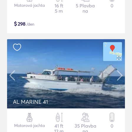
Motorová jachta
16 ft
5 Plavba
0
5 m
na
$
298
/den
AL MARINE 41
Motorová jachta
41 ft
35 Plavba
0
12 m
na