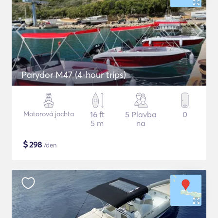
Parydor M47 (4-hour trips)
Motorová jachta
16 ft
5 Plavba
0
5 m
na
$
298
/den