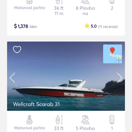
Motorová jachta
36 ft
8 Plavba
2
11 m
na
$
1,378
5.0
/den
(11
recenze
)
Wellcraft Scarab 31
Motorová jachta
33 ft
5 Plavba
1