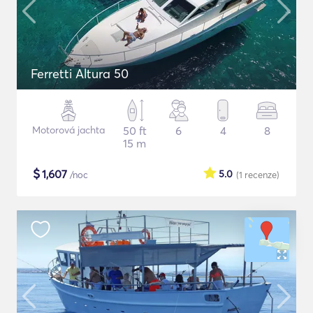
Ferretti Altura 50
Motorová jachta
50 ft
6
4
8
15 m
$
1,607
5.0
/noc
(1
recenze
)