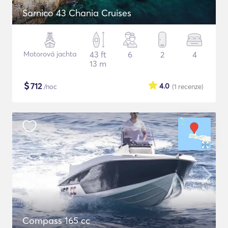
Sarnico 43 Chania Cruises
Motorová jachta
43 ft
6
2
4
13 m
$
712
4.0
/noc
(1
recenze
)
Compass 165 cc