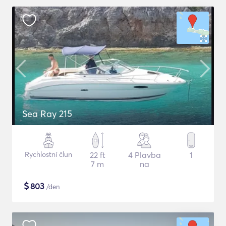
Sea Ray 215
Rychlostní člun
22 ft
4 Plavba
1
7 m
na
$
803
/den