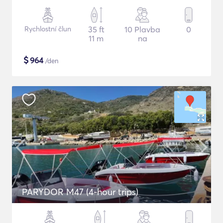
Rychlostní člun
35 ft
10 Plavba
0
11 m
na
$
964
/den
PARYDOR M47 (4-hour trips)