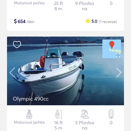
Motorová jachta
25 ft
9 Plavba
0
8 m
na
$
654
5.0
/den
(1
recenze
)
Olympic 490cc
Motorová jachta
16 ft
5 Plavba
0
5 m
na