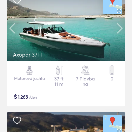
Axopar 37TT
Motorová jachta
37 ft
7 Plavba
0
11 m
na
$
1,263
/den