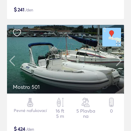
$
241
/den
Mostro 501
Pevné nafukovací
16 ft
5 Plavba
0
5 m
na
$
424
/den