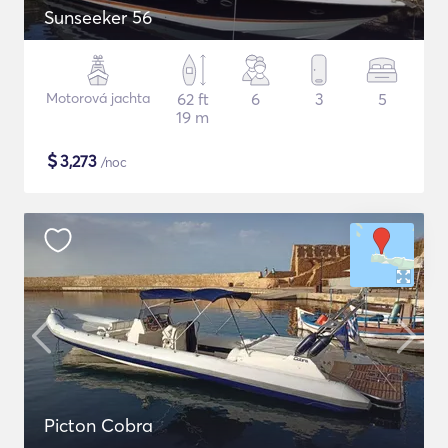
Sunseeker 56
Motorová jachta
62 ft
6
3
5
19 m
$
3,273
/noc
Picton Cobra