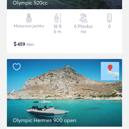
Olympic 520cc
Motorová jachta
18 ft
6 Plavba
0
5 m
na
$
459
/den
Olympic Hermes 900 open