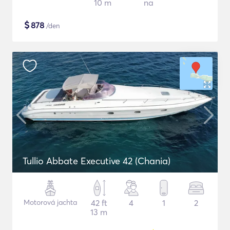
10 m
na
$
878
/den
Tullio Abbate Executive 42 (Chania)
Motorová jachta
42 ft
4
1
2
13 m