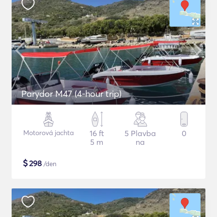
Parydor M47 (4-hour trip)
Motorová jachta
16 ft
5 Plavba
0
5 m
na
$
298
/den