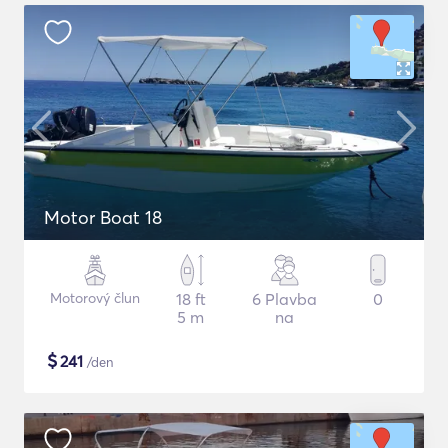
Motor Boat 18
Motorový člun
18 ft
6 Plavba
0
5 m
na
$
241
/den