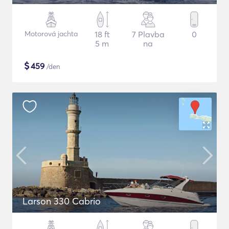
Motorová jachta
18 ft
7 Plavba
0
5 m
na
$
459
/den
Larson 330 Cabrio