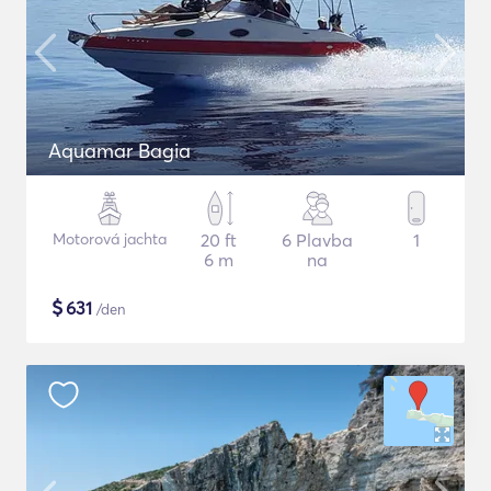
Aquamar Bagia
Motorová jachta
20 ft
6 Plavba
1
6 m
na
$
631
/den