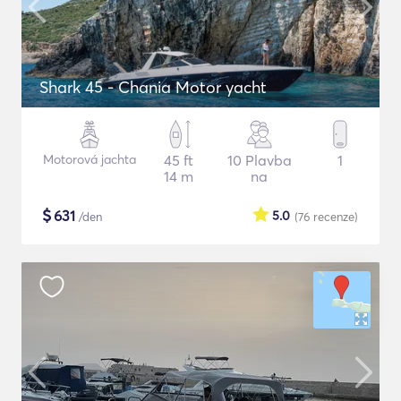
Shark 45 - Chania Motor yacht
Motorová jachta
45 ft
10 Plavba
1
14 m
na
$
631
5.0
/den
(76
recenze
)