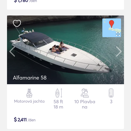
$
1,780
/den
Alfamarine 58
Motorová jachta
58 ft
10 Plavba
3
18 m
na
$
2,411
/den