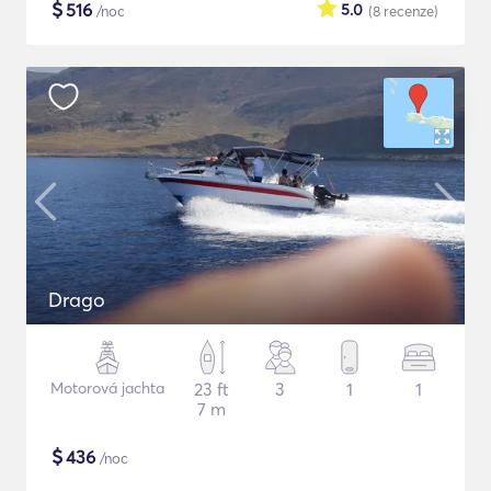
$
516
5.0
/noc
(8
recenze
)
Drago
Motorová jachta
23 ft
3
1
1
7 m
$
436
/noc