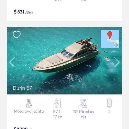
$
631
/den
Dufin 57
Motorová jachta
57 ft
10 Plavba
2
17 m
na