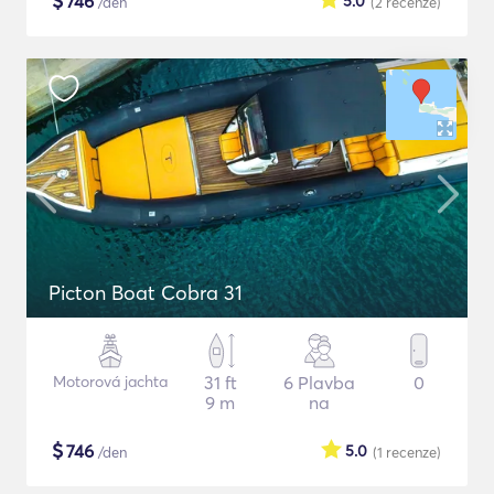
$
746
5.0
/den
(2
recenze
)
Picton Boat Cobra 31
Motorová jachta
31 ft
6 Plavba
0
9 m
na
$
746
5.0
/den
(1
recenze
)