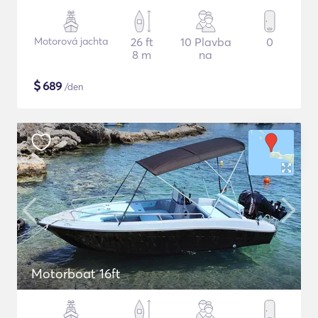
Motorová jachta
26 ft
10 Plavba
0
8 m
na
$
689
/den
Motorboat 16ft