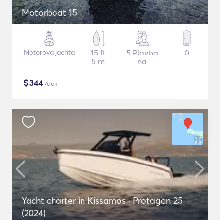
Motorboat 15
Motorová jachta
15 ft
5 Plavba
0
5 m
na
$
344
/den
Yacht charter in Kissamos · Protagon 25
(2024)