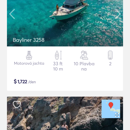
Bayliner 3258
Motorová jachta
33 ft
10 Plavba
2
10 m
na
$
1,722
/den