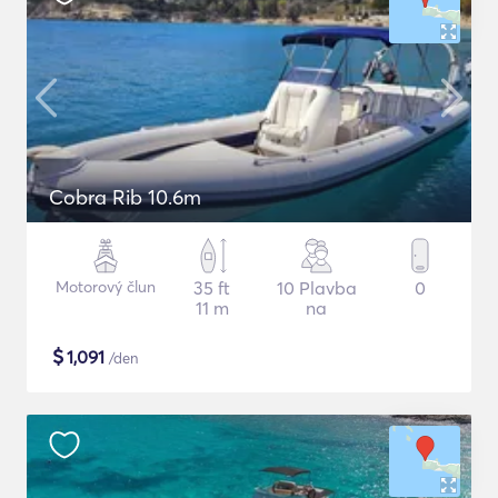
Cobra Rib 10.6m
Motorový člun
35 ft
10 Plavba
0
11 m
na
$
1,091
/den