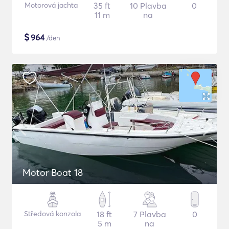
Motorová jachta
35 ft
10 Plavba
0
11 m
na
$
964
/den
Motor Boat 18
Středová konzola
18 ft
7 Plavba
0
5 m
na