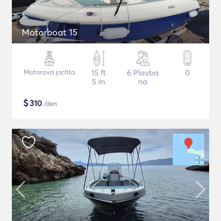
Motorboat 15
Motorová jachta
15 ft
6 Plavba
0
5 m
na
$
310
/den