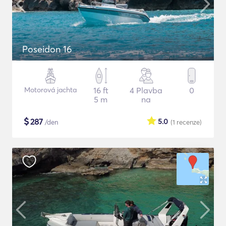
Poseidon 16
Motorová jachta
16 ft
4 Plavba
0
5 m
na
$
287
5.0
/den
(1
recenze
)