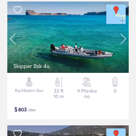
Skipper Bsk 4u
Rychlostní člun
33 ft
9 Plavba
0
10 m
na
$
803
/den