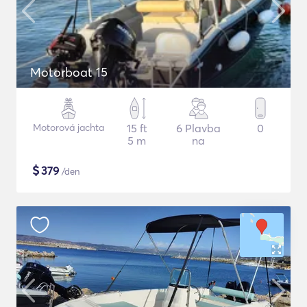
Motorboat 15
Motorová jachta
15 ft
6 Plavba
0
5 m
na
$
379
/den