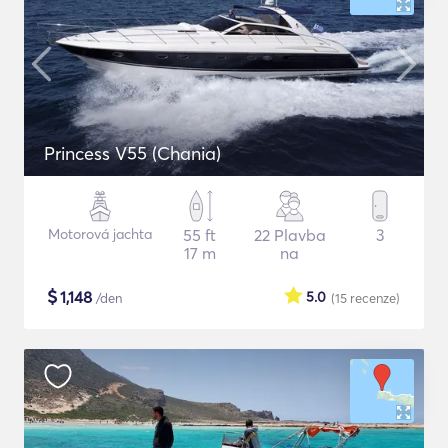
Princess V55 (Chania)
Motorová jachta
55 ft
22 Plavba
3
17 m
na
$
1,148
5.0
/den
(15
recenze
)