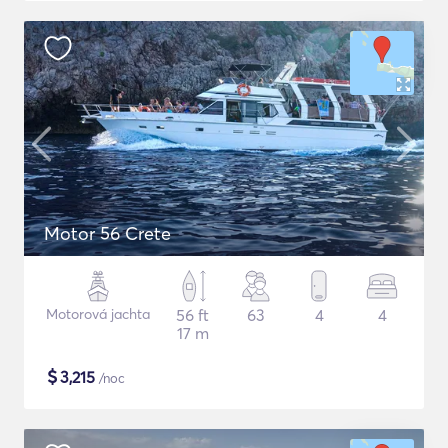
Motor 56 Crete
Motorová jachta
56 ft
63
4
4
17 m
$
3,215
/noc