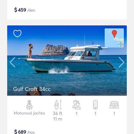
$
459
/den
Gulf Craft 34cc
Motorová jachta
36 ft
1
1
1
11 m
$
689
/noc