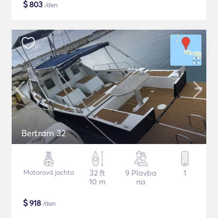
$
803
/den
Bertram 32
Motorová jachta
32 ft
9 Plavba
1
10 m
na
$
918
/den