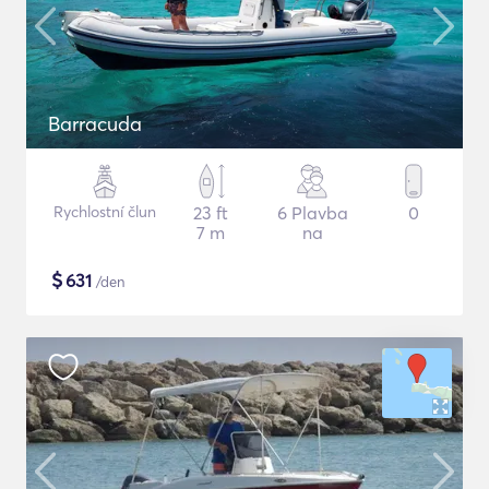
Barracuda
Rychlostní člun
23 ft
6 Plavba
0
7 m
na
$
631
/den