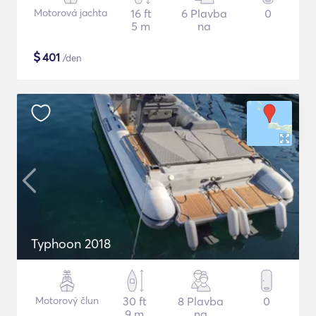
Motorová jachta
16 ft
6 Plavba
0
5 m
na
$
401
/den
Typhoon 2018
Motorový člun
30 ft
8 Plavba
0
9 m
na