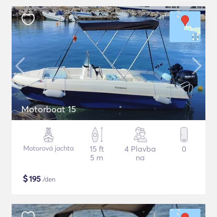
Motorboat 15
Motorová jachta
15 ft
4 Plavba
0
5 m
na
$
195
/den