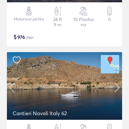
Motorová jachta
28 ft
10 Plavba
0
9 m
na
$
976
/den
Cantieri Navali Italy 62