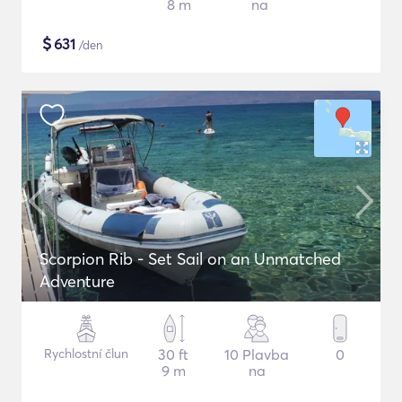
8 m
na
$
631
/den
Scorpion Rib - Set Sail on an Unmatched
Adventure
Rychlostní člun
30 ft
10 Plavba
0
9 m
na