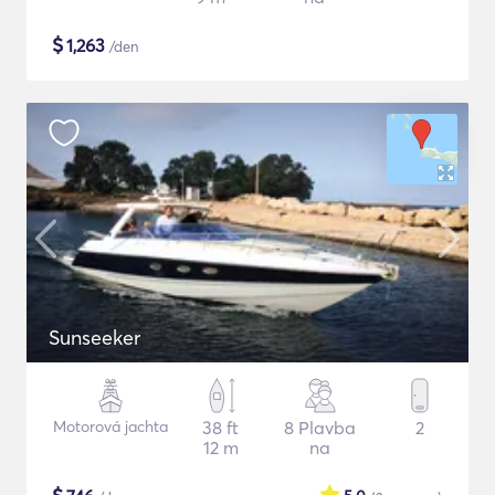
$
1,263
/den
Sunseeker
Motorová jachta
38 ft
8 Plavba
2
12 m
na