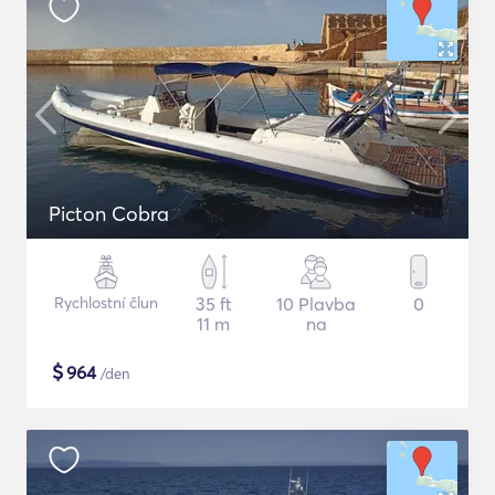
Picton Cobra
Rychlostní člun
35 ft
10 Plavba
0
11 m
na
$
964
/den