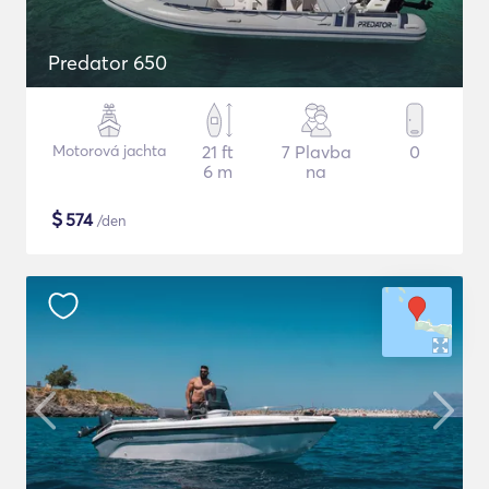
Predator 650
Motorová jachta
21 ft
7 Plavba
0
6 m
na
$
574
/den