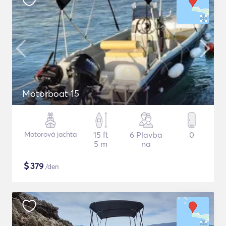
Motorboat 15
Motorová jachta
15 ft
6 Plavba
0
5 m
na
$
379
/den