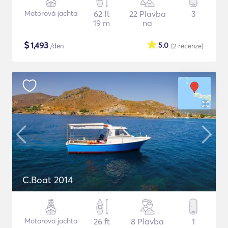
Motorová jachta
62 ft
22 Plavba
3
19 m
na
$
1,493
5.0
/den
(2
recenze
)
C.Boat 2014
Motorová jachta
26 ft
8 Plavba
1