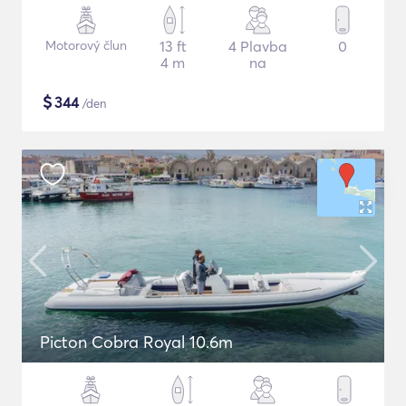
Motorový člun
13 ft
4 Plavba
0
4 m
na
$
344
/den
Picton Cobra Royal 10.6m