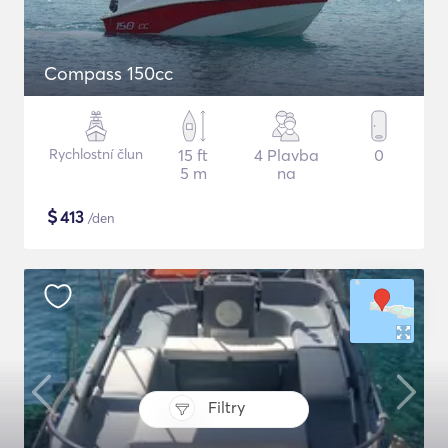
Compass 150cc
Rychlostní člun
15 ft
4 Plavba
0
5 m
na
$
413
/den
Filtry