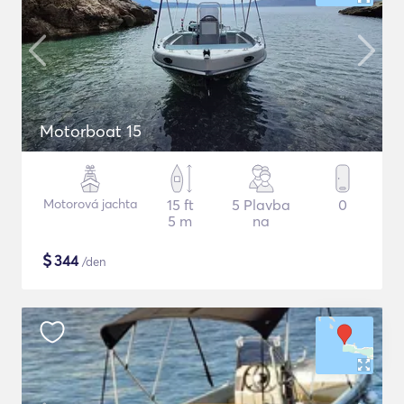
Motorboat 15
Motorová jachta
15 ft
5 Plavba
0
5 m
na
$
344
/den