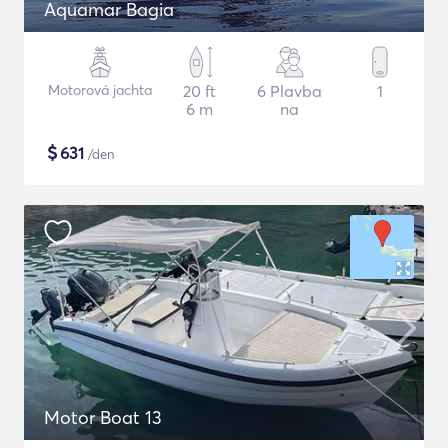
Aquamar Bagia
Motorová jachta
20 ft
6 Plavba
1
6 m
na
$
631
/den
Motor Boat 13