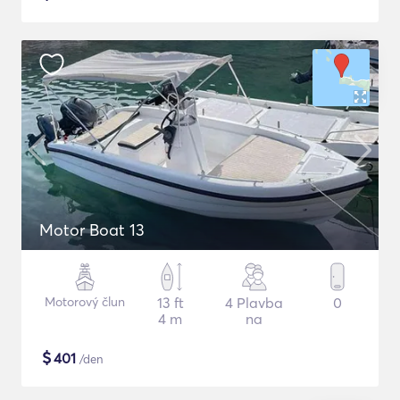
Motor Boat 13
Motorový člun
13 ft
4 Plavba
0
4 m
na
$
401
/den