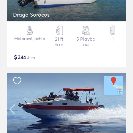
Drago Sorocos
Motorová jachta
21 ft
5 Plavba
1
6 m
na
$
344
/den