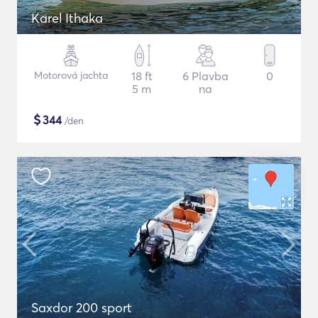
Karel Ithaka
Motorová jachta
18 ft
6 Plavba
0
5 m
na
$
344
/den
Saxdor 200 sport