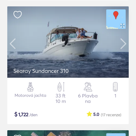
Searay Sundancer 310
Motorová jachta
33 ft
6 Plavba
1
10 m
na
$
1,722
5.0
/den
(17
recenze
)