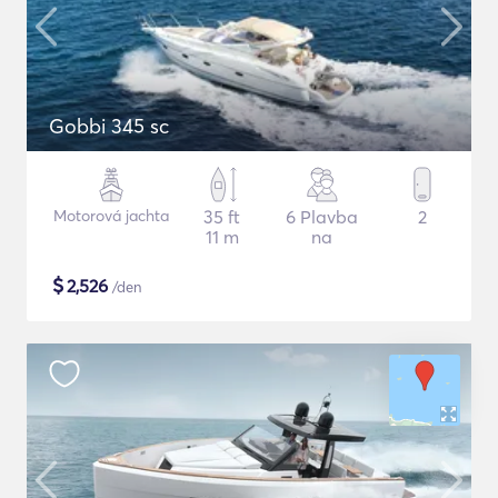
Gobbi 345 sc
Motorová jachta
35 ft
6 Plavba
2
11 m
na
$
2,526
/den