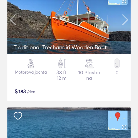
Traditional Trechandiri Wooden Boat
Motorová jachta
38 ft
10 Plavba
0
12 m
na
$
183
/den