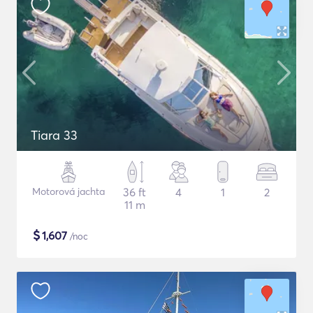
Tiara 33
Motorová jachta
36 ft
4
1
2
11 m
$
1,607
/noc