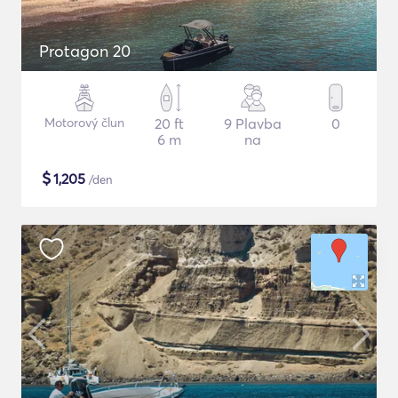
Protagon 20
Motorový člun
20 ft
9 Plavba
0
6 m
na
$
1,205
/den