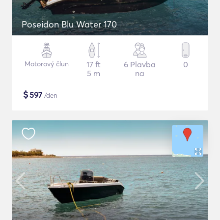
Poseidon Blu Water 170
Motorový člun
17 ft
6 Plavba
0
5 m
na
$
597
/den