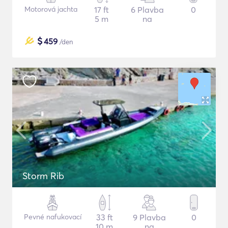
Motorová jachta
17 ft
6 Plavba
0
5 m
na
$
459
/den
Storm Rib
Pevné nafukovací
33 ft
9 Plavba
0
10 m
na