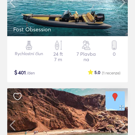
Fost Obsession
Rychlostní člun
24 ft
7 Plavba
0
7 m
na
$
401
5.0
/den
(1
recenze
)