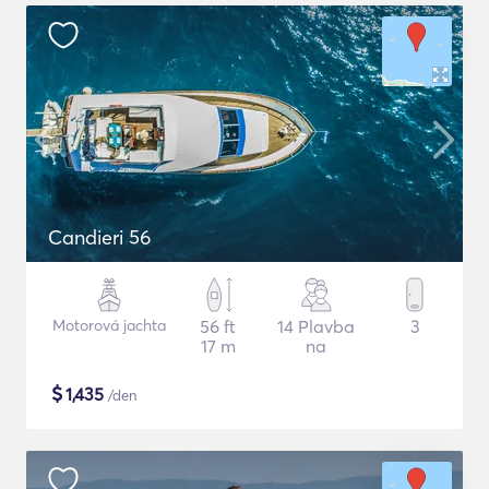
Candieri 56
Motorová jachta
56 ft
14 Plavba
3
17 m
na
$
1,435
/den