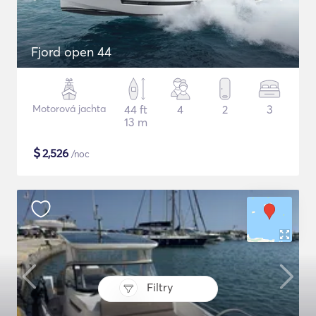
Fjord open 44
Motorová jachta
44 ft
4
2
3
13 m
$
2,526
/noc
Filtry