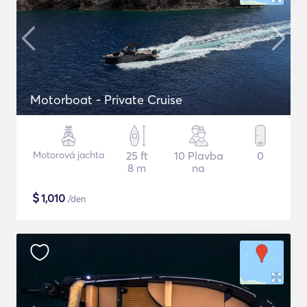
Motorboat - Private Cruise
Motorová jachta
25 ft
10 Plavba
0
8 m
na
$
1,010
/den