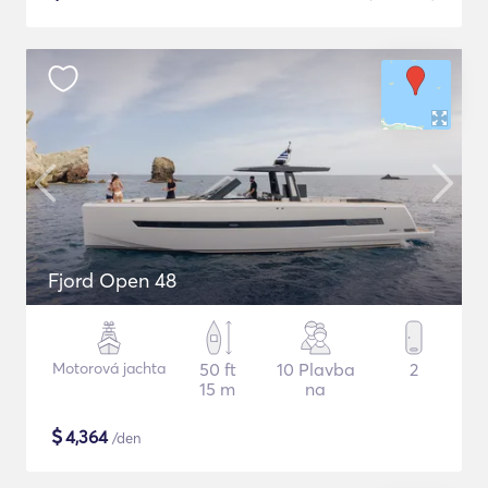
Fjord Open 48
Motorová jachta
50 ft
10 Plavba
2
15 m
na
$
4,364
/den