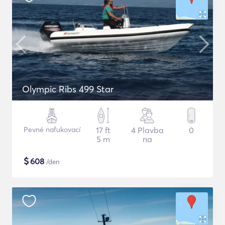
Olympic Ribs 499 Star
Pevné nafukovací
17 ft
4 Plavba
0
5 m
na
$
608
/den