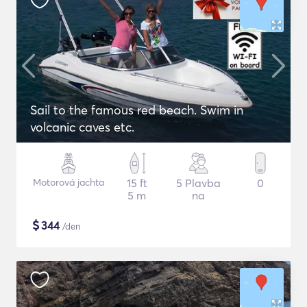
Sail to the famous red beach. Swim in
volcanic caves etc.
Motorová jachta
15 ft
5 Plavba
0
5 m
na
$
344
/den