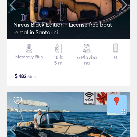
Nireus Black Edition - License free boat
rental in Santorini
Motorový člun
16 ft
6 Plavba
0
5 m
na
$
482
/den