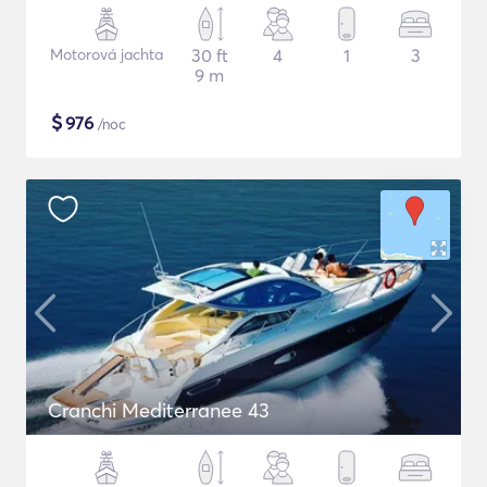
Motorová jachta
30 ft
4
1
3
9 m
$
976
/noc
Cranchi Mediterranee 43