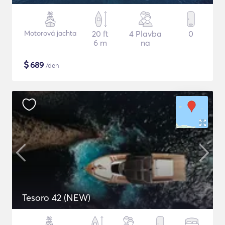
Motorová jachta
20 ft
4 Plavba
0
6 m
na
$
689
/den
Tesoro 42 (NEW)