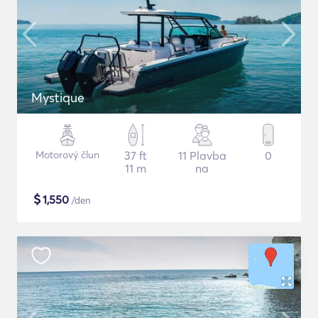
Mystique
Motorový člun
37 ft
11 Plavba
0
11 m
na
$
1,550
/den