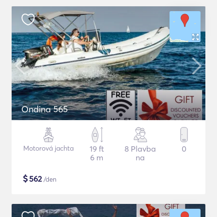
Ondina 565
Motorová jachta
19 ft
8 Plavba
0
6 m
na
$
562
/den