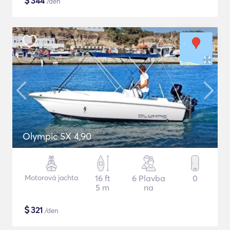
$
344
/den
Olympic SX 4,90
Motorová jachta
16 ft
6 Plavba
0
5 m
na
$
321
/den