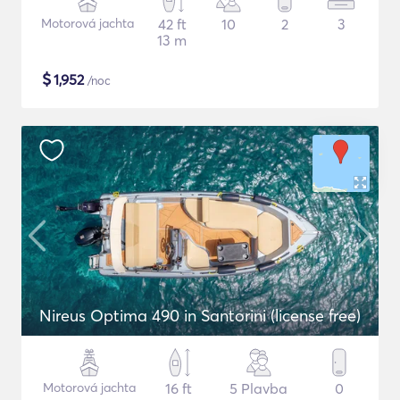
Motorová jachta
42 ft
10
2
3
13 m
$
1,952
/noc
Nireus Optima 490 in Santorini (license free)
Motorová jachta
16 ft
5 Plavba
0