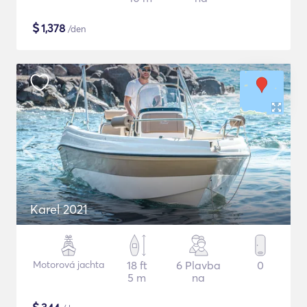
$
1,378
/den
Karel 2021
Motorová jachta
18 ft
6 Plavba
0
5 m
na