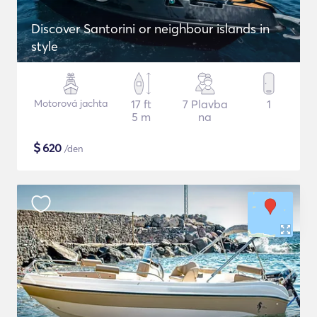
Discover Santorini or neighbour islands in
style
Motorová jachta
17 ft
7 Plavba
1
5 m
na
$
620
/den