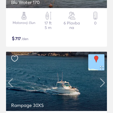
Blu Water 170
Motorový člun
17 ft
6 Plavba
0
5 m
na
$
717
/den
Rampage 30XS