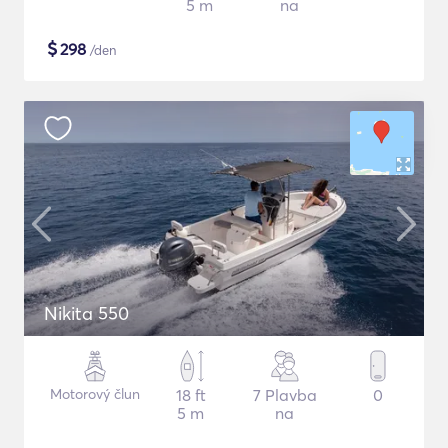
5 m
na
$
298
/den
Nikita 550
Motorový člun
18 ft
7 Plavba
0
5 m
na