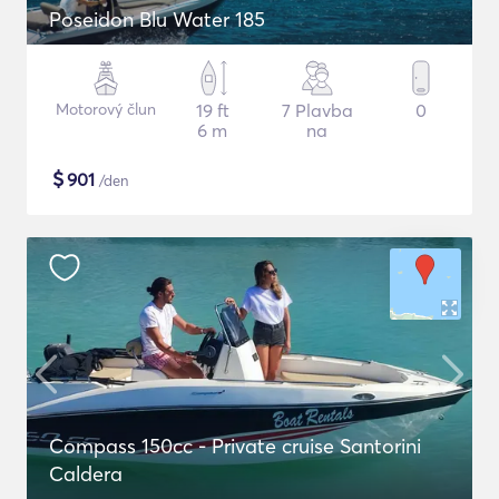
Poseidon Blu Water 185
Motorový člun
19 ft
7 Plavba
0
6 m
na
$
901
/den
Compass 150cc - Private cruise Santorini
Caldera