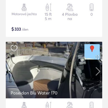
Motorová jachta
15 ft
4 Plavba
0
5 m
na
$
333
/den
Poseidon Blu Water 170