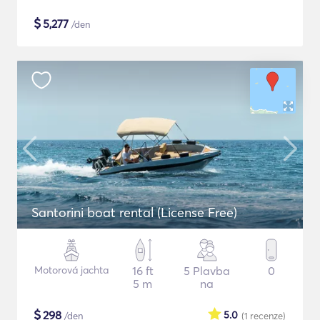
$
5,277
/den
Santorini boat rental (License Free)
Motorová jachta
16 ft
5 Plavba
0
5 m
na
$
298
5.0
/den
(1
recenze
)