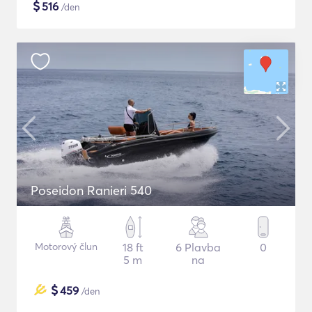
$
516
/den
Poseidon Ranieri 540
Motorový člun
18 ft
6 Plavba
0
5 m
na
$
459
/den