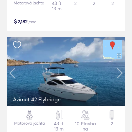
Motorová jachta
43 ft
2
2
2
13 m
$
2,182
/noc
Azimut 42 Flybridge
Motorová jachta
43 ft
10 Plavba
2
13 m
na