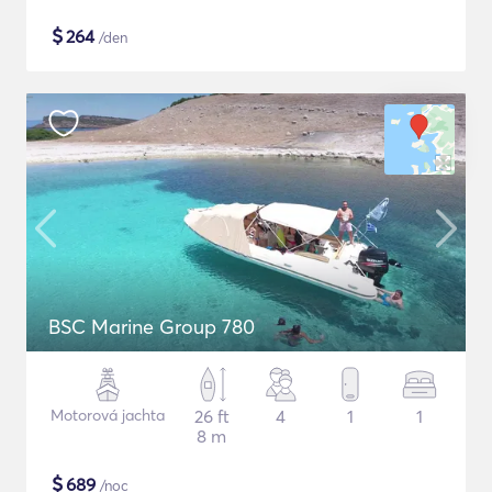
$
264
/den
BSC Marine Group 780
Motorová jachta
26 ft
4
1
1
8 m
$
689
/noc