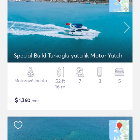
Special Build Turkoglu yatcılık Motor Yatch
Motorová jachta
52 ft
7
3
5
16 m
$
1,360
/noc