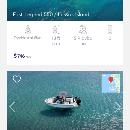
Fost Legend 550 / Lesvos Island
Rychlostní člun
18 ft
5 Plavba
0
5 m
na
$
746
/den