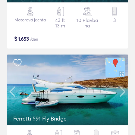
Motorová jachta
43 ft
10 Plavba
3
13 m
na
$
1,653
/den
Ferretti 591 Fly Bridge