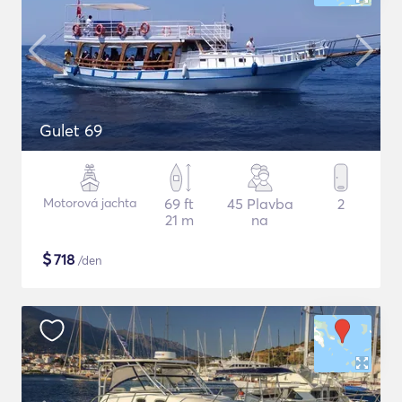
Gulet 69
Motorová jachta
69 ft
45 Plavba
2
21 m
na
$
718
/den