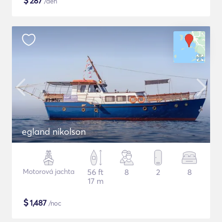
$
287
/den
egland nikolson
Motorová jachta
56 ft
8
2
8
17 m
$
1,487
/noc