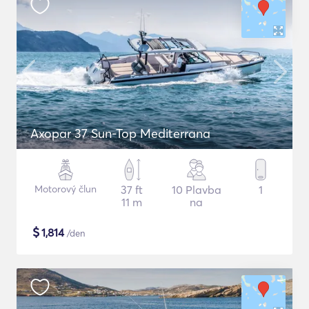
Axopar 37 Sun-Top Mediterrana
Motorový člun
37 ft
10 Plavba
1
11 m
na
$
1,814
/den