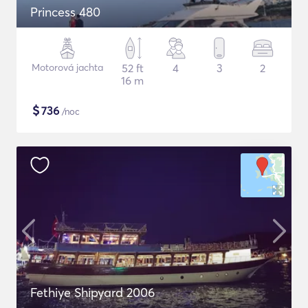
Princess 480
Motorová jachta
52 ft
4
3
2
16 m
$
736
/noc
Fethiye Shipyard 2006