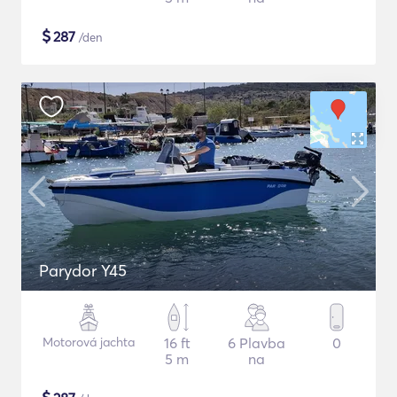
$
287
/den
Parydor Y45
Motorová jachta
16 ft
6 Plavba
0
5 m
na