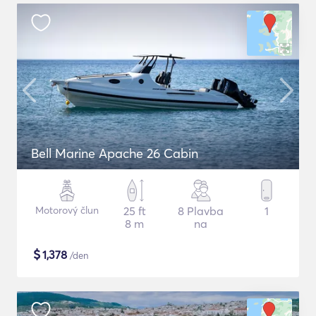
Bell Marine Apache 26 Cabin
Motorový člun
25 ft
8 Plavba
1
8 m
na
$
1,378
/den