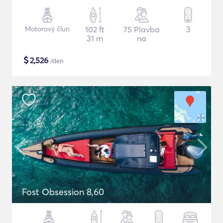
Motorový člun
102 ft
75 Plavba
3
31 m
na
$
2,526
/den
Fost Obsession 8,60