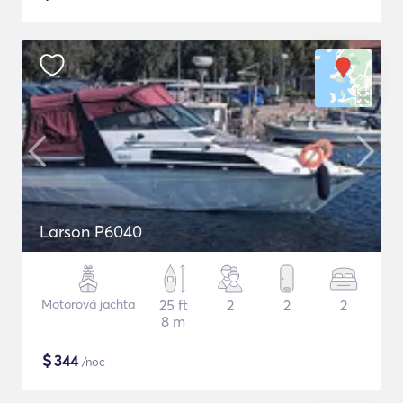
Larson P6040
Motorová jachta
25 ft
2
2
2
8 m
$
344
/noc