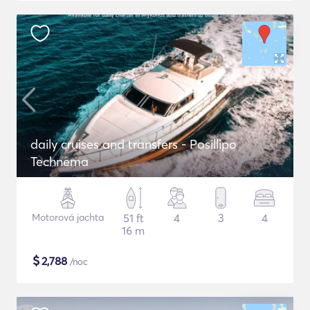
daily cruises and transfers - Posillipo
Technema
Motorová jachta
51 ft
4
3
4
16 m
$
2,788
/noc