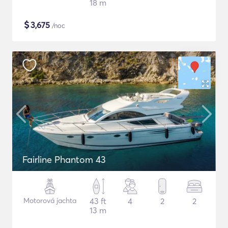
18 m
$
3,675
/noc
Fairline Phantom 43
Motorová jachta
43 ft
4
2
2
13 m