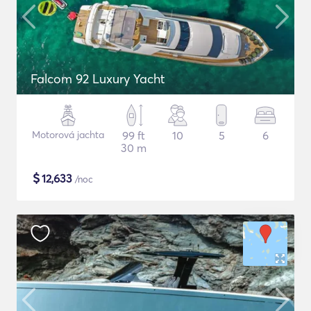
Falcom 92 Luxury Yacht
Motorová jachta
99 ft
10
5
6
30 m
$
12,633
/noc