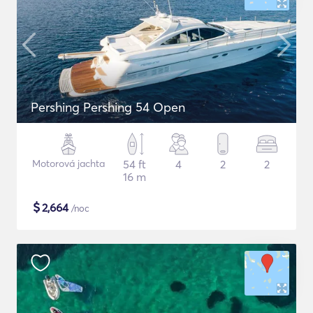
Pershing Pershing 54 Open
Motorová jachta
54 ft
4
2
2
16 m
$
2,664
/noc