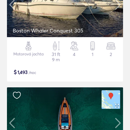
Boston Whaler Conquest 305
Motorová jachta
31 ft
4
1
2
9 m
$
1,493
/noc