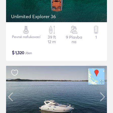
Unlimited Explorer 36
Pevné nafukovací
39 ft
9 Plavba
1
12 m
na
$
1,320
/den