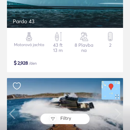
Pardo 43
Motorová jachta
43 ft
8 Plavba
2
13 m
na
$
2,928
/den
Filtry