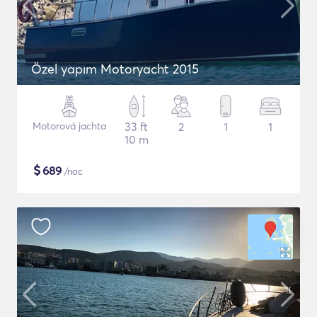
Özel yapım Motoryacht 2015
Motorová jachta
33 ft
2
1
1
10 m
$
689
/noc