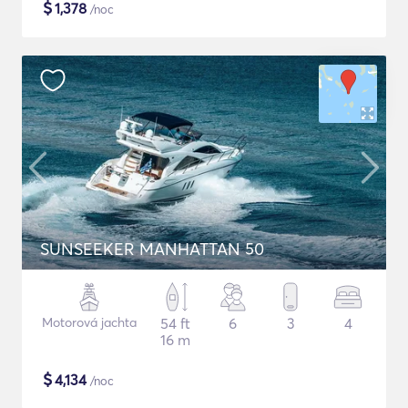
$
1,378
/noc
SUNSEEKER MANHATTAN 50
Motorová jachta
54 ft
6
3
4
16 m
$
4,134
/noc