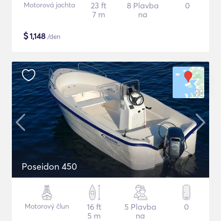
Motorová jachta
23 ft
8 Plavba
0
7 m
na
$
1,148
/den
Poseidon 450
Motorový člun
16 ft
5 Plavba
0
5 m
na