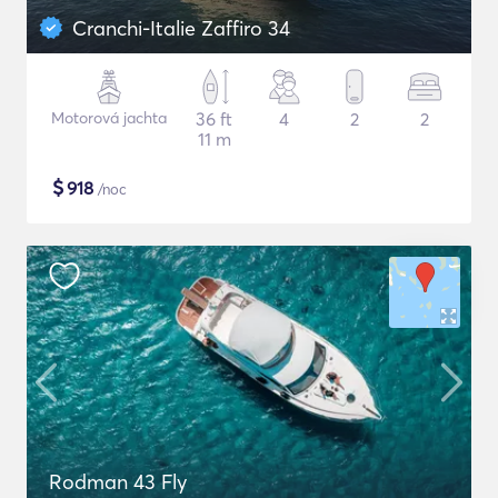
Cranchi-Italie Zaffiro 34
Motorová jachta
36 ft
4
2
2
11 m
$
918
/noc
Rodman 43 Fly