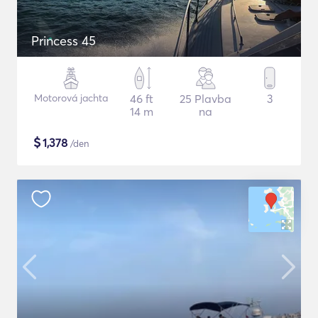
Princess 45
Motorová jachta
46 ft
25 Plavba
3
14 m
na
$
1,378
/den