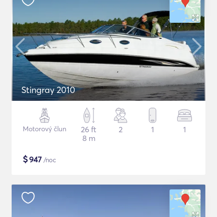
Stingray 2010
Motorový člun
26 ft
2
1
1
8 m
$
947
/noc