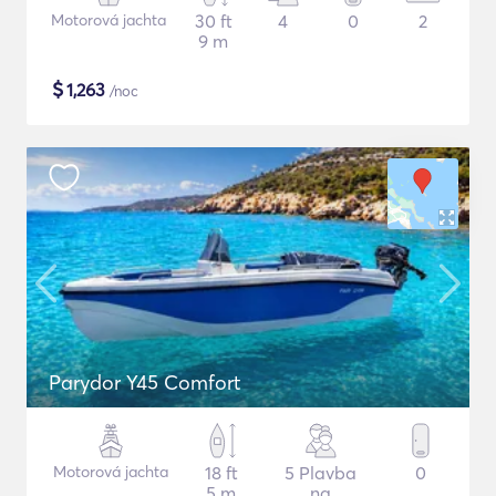
Motorová jachta
30 ft
4
0
2
9 m
$
1,263
/noc
Parydor Y45 Comfort
Motorová jachta
18 ft
5 Plavba
0
5 m
na