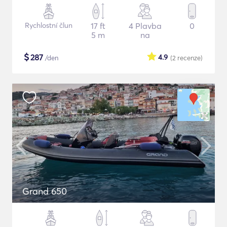
Rychlostní člun
17 ft
4 Plavba
0
5 m
na
$
287
4.9
/den
(2
recenze
)
Grand 650