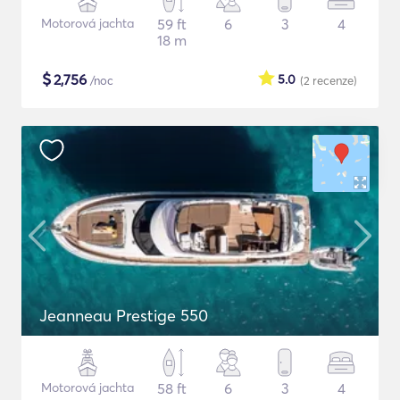
Motorová jachta
59 ft
6
3
4
18 m
$
2,756
5.0
/noc
(2
recenze
)
Jeanneau Prestige 550
Motorová jachta
58 ft
6
3
4