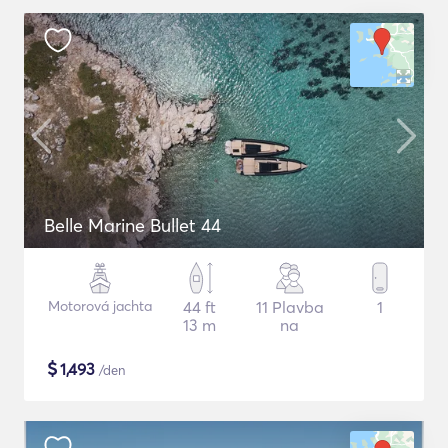
Belle Marine Bullet 44
Motorová jachta
44 ft
11 Plavba
1
13 m
na
$
1,493
/den