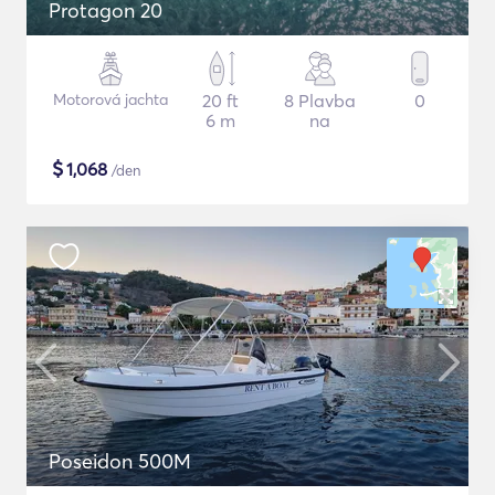
Protagon 20
Motorová jachta
20 ft
8 Plavba
0
6 m
na
$
1,068
/den
Poseidon 500M