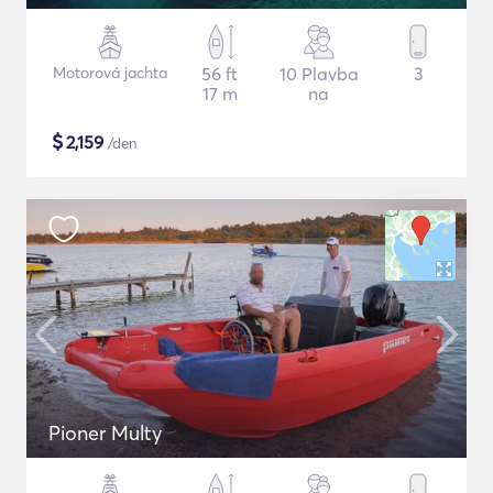
Motorová jachta
56 ft
10 Plavba
3
17 m
na
$
2,159
/den
Pioner Multy