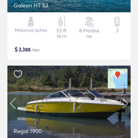
Galeon HT 53
Motorová jachta
53 ft
8 Plavba
3
16 m
na
$
3,388
/den
Regal 1900