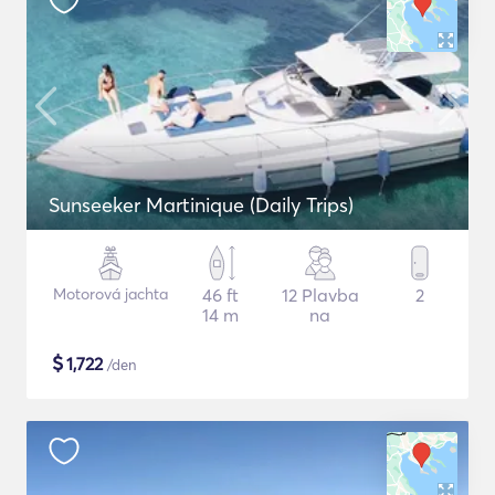
Sunseeker Martinique (Daily Trips)
Motorová jachta
46 ft
12 Plavba
2
14 m
na
$
1,722
/den