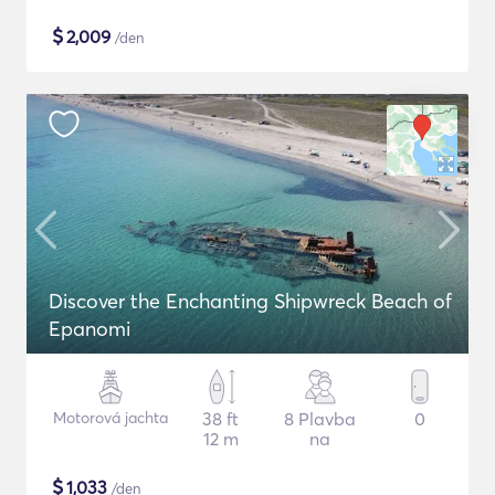
$
2,009
/den
Discover the Enchanting Shipwreck Beach of
Epanomi
Motorová jachta
38 ft
8 Plavba
0
12 m
na
$
1,033
/den