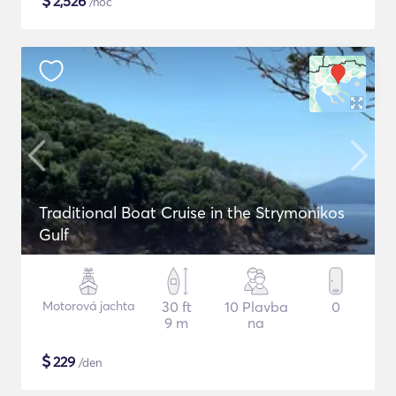
$
2,526
/noc
Traditional Boat Cruise in the Strymonikos
Gulf
Motorová jachta
30 ft
10 Plavba
0
9 m
na
$
229
/den