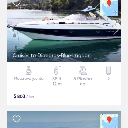
Cruises to Diaporos-Blue Lagoon
Motorová jachta
38 ft
8 Plavba
2
12 m
na
$
803
/den