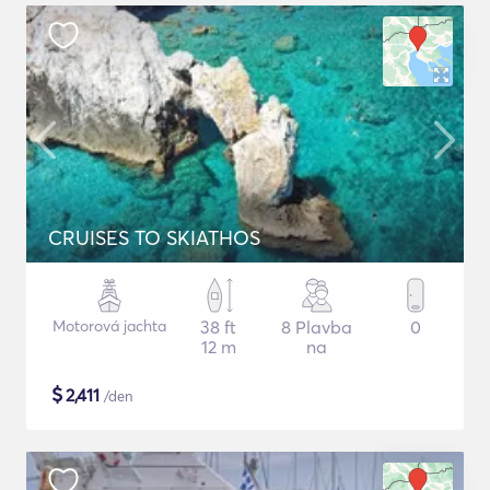
CRUISES TO SKIATHOS
Motorová jachta
38 ft
8 Plavba
0
12 m
na
$
2,411
/den