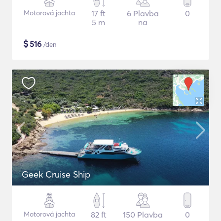
Motorová jachta
17 ft
6 Plavba
0
5 m
na
$
516
/den
Geek Cruise Ship
Motorová jachta
82 ft
150 Plavba
0