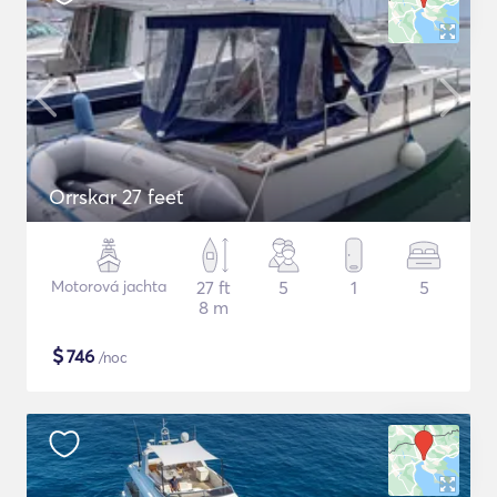
Orrskar 27 feet
Motorová jachta
27 ft
5
1
5
8 m
$
746
/noc