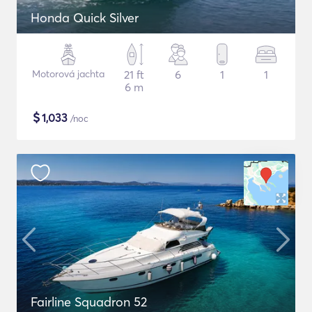
Honda Quick Silver
Motorová jachta
21 ft
6
1
1
6 m
$
1,033
/noc
Fairline Squadron 52