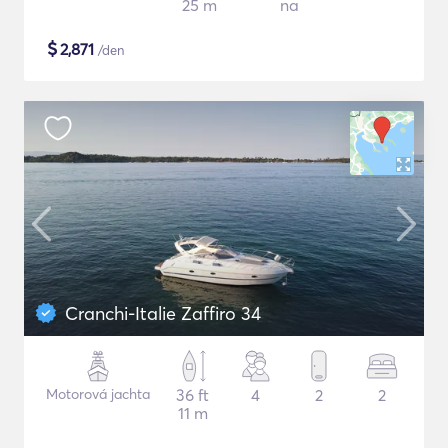
25 m
na
$
2,871
/den
Cranchi-Italie Zaffiro 34
Motorová jachta
36 ft
4
2
2
11 m