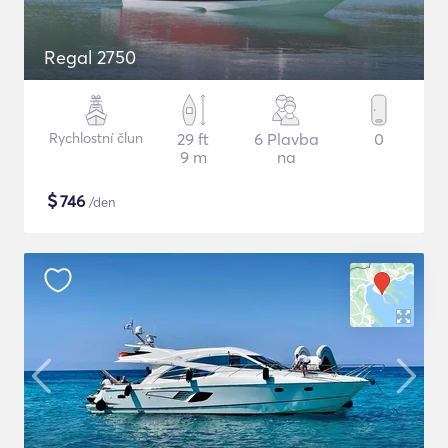
Regal 2750
Rychlostní člun
29 ft
6 Plavba
0
9 m
na
$
746
/den