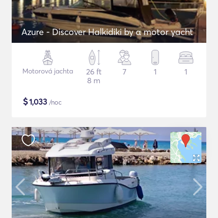
Azure - Discover Halkidiki by α motor yacht
Motorová jachta
26 ft
7
1
1
8 m
$
1,033
/noc