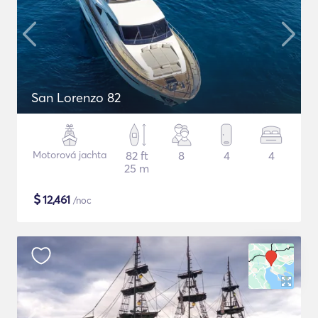
San Lorenzo 82
Motorová jachta
82 ft
8
4
4
25 m
$
12,461
/noc