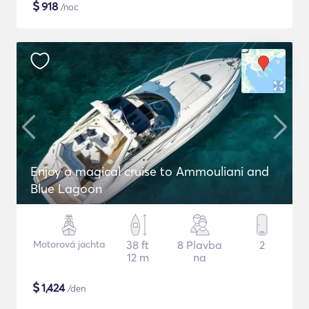
$
918
/noc
Enjoy a magical cruise to Ammouliani and
Blue Lagoon
Motorová jachta
38 ft
8 Plavba
2
12 m
na
$
1,424
/den