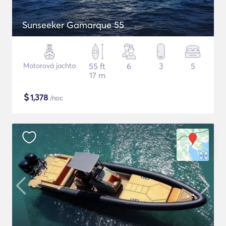
Sunseeker Gamarque 55
Motorová jachta
55 ft
6
3
5
17 m
$
1,378
/noc