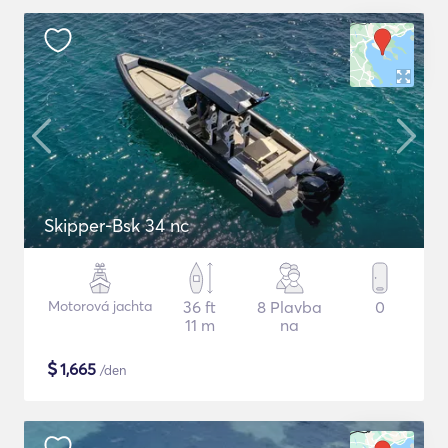
Skipper-Bsk 34 nc
Motorová jachta
36 ft
8 Plavba
0
11 m
na
$
1,665
/den