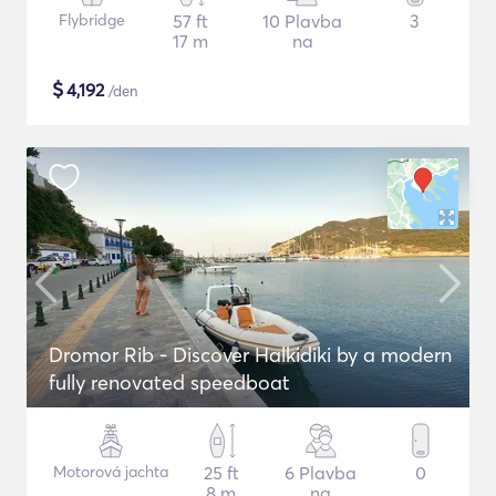
Flybridge
57 ft
10 Plavba
3
17 m
na
$
4,192
/den
Dromor Rib - Discover Halkidiki by a modern
fully renovated speedboat
Motorová jachta
25 ft
6 Plavba
0
8 m
na