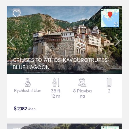
CRIUSES TO ATHOS-KAVOUROTRUPES-
BLUE LAGOON
Rychlostní člun
38 ft
8 Plavba
2
12 m
na
$
2,182
/den