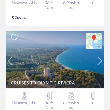
Motorová jachta
38 ft
8 Plavba
0
12 m
na
$
746
/den
CRUISES TO OLYMPIC RIVIERA
Motorová jachta
38 ft
8 Plavba
0
12 m
na