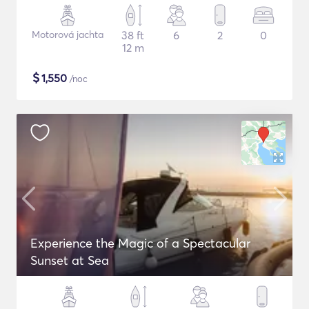
Motorová jachta
38 ft
6
2
0
12 m
$
1,550
/noc
Experience the Magic of a Spectacular
Sunset at Sea