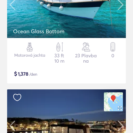
Ocean Glass Bottom
Motorová jachta
33 ft
23 Plavba
0
10 m
na
$
1,378
/den