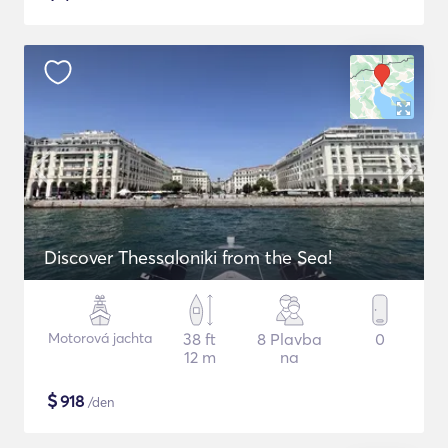
Discover Thessaloniki from the Sea!
Motorová jachta
38 ft
8 Plavba
0
12 m
na
$
918
/den