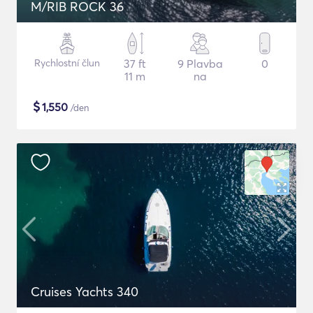
M/RIB ROCK 36
Rychlostní člun
37 ft
9 Plavba
0
11 m
na
$
1,550
/den
Cruises Yachts 340