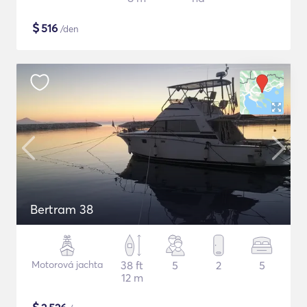
$
516
/den
Bertram 38
Motorová jachta
38 ft
5
2
5
12 m