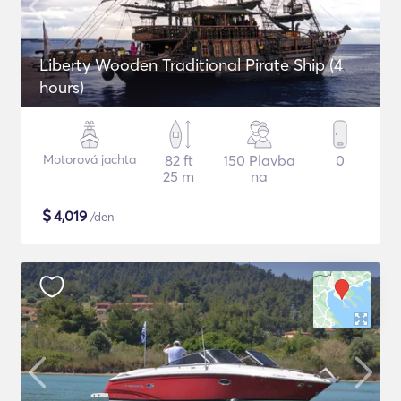
Liberty Wooden Traditional Pirate Ship (4
hours)
Motorová jachta
82 ft
150 Plavba
0
25 m
na
$
4,019
/den