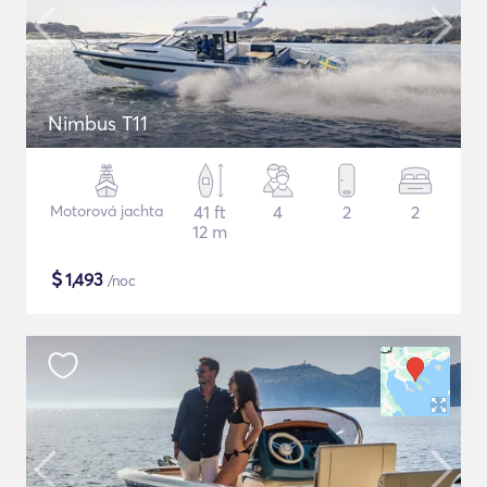
Nimbus T11
Motorová jachta
41 ft
4
2
2
12 m
$
1,493
/noc