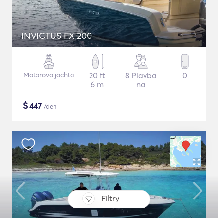
INVICTUS FX 200
Motorová jachta
20 ft
8 Plavba
0
6 m
na
$
447
/den
Filtry