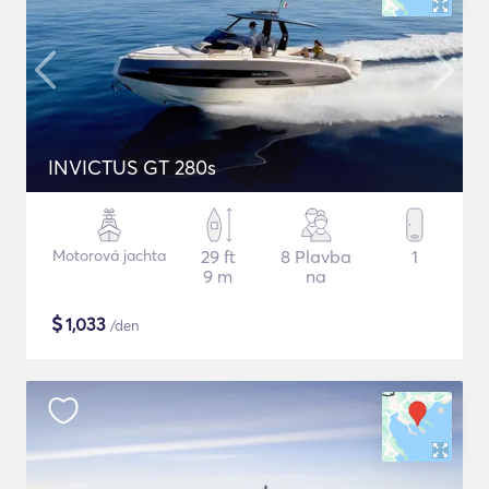
INVICTUS GT 280s
Motorová jachta
29 ft
8 Plavba
1
9 m
na
$
1,033
/den