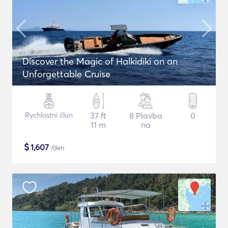
Discover the Magic of Halkidiki on an
Unforgettable Cruise
Rychlostní člun
37 ft
8 Plavba
0
11 m
na
$
1,607
/den