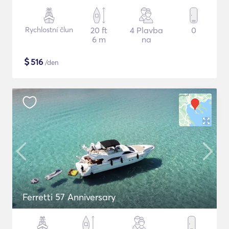
Rychlostní člun
20 ft
4 Plavba
0
6 m
na
$
516
/den
Ferretti 57 Anniversary