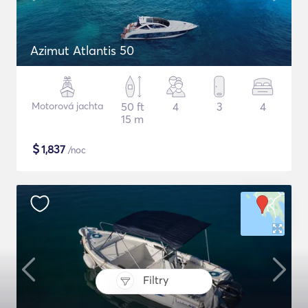
Azimut Atlantis 50
Motorová jachta
50 ft
4
3
4
15 m
$
1,837
/noc
Filtry