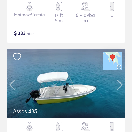
Motorová jachta
17 ft
6 Plavba
0
5 m
na
$
333
/den
Assos 485