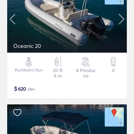
Oceanic 20
Rychlostní člun
20 ft
8 Plavba
0
6 m
na
$
620
/den