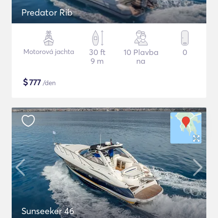
Predator Rib
Motorová jachta
30 ft
10 Plavba
0
9 m
na
$
777
/den
Sunseeker 46