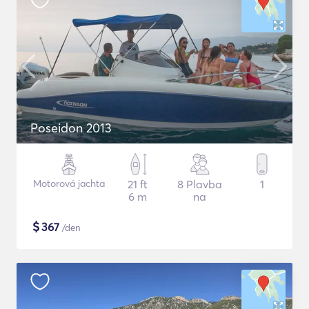
Poseidon 2013
Motorová jachta
21 ft
8 Plavba
1
6 m
na
$
367
/den