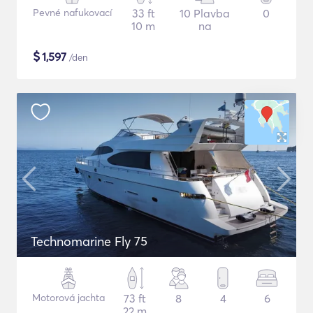
Pevné nafukovací
33 ft
10 Plavba
0
10 m
na
$
1,597
/den
Technomarine Fly 75
Motorová jachta
73 ft
8
4
6
22 m