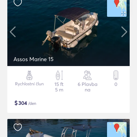
Assos Marine 15
Rychlostní člun
15 ft
6 Plavba
0
5 m
na
$
304
/den