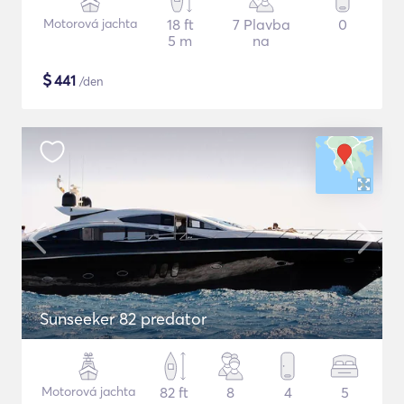
Motorová jachta
18 ft
7 Plavba
0
5 m
na
$
441
/den
Sunseeker 82 predator
Motorová jachta
82 ft
8
4
5