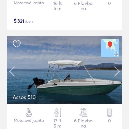
Motorová jachta
16 ft
6 Plavba
0
5 m
na
$
321
/den
Assos 510
Motorová jachta
17 ft
6 Plavba
0
5 m
na