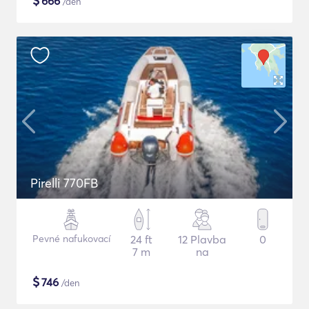
$
666
/den
Pirelli 770FB
Pevné nafukovací
24 ft
12 Plavba
0
7 m
na
$
746
/den