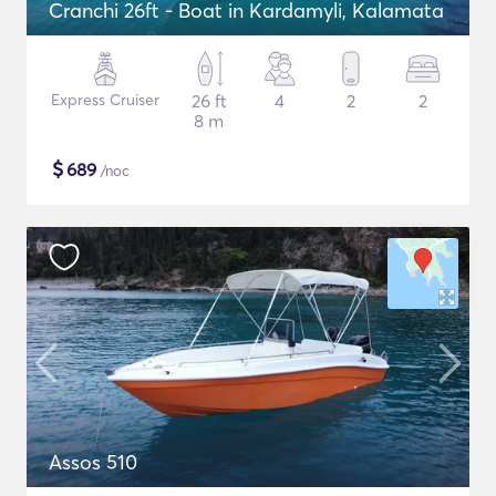
Cranchi 26ft - Boat in Kardamyli, Kalamata
Express Cruiser
26 ft
4
2
2
8 m
$
689
/noc
Assos 510