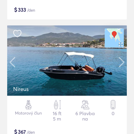
$
333
/den
Nireus
Motorový člun
16 ft
6 Plavba
0
5 m
na
$
367
/den