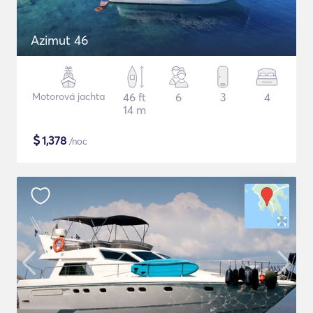
Azimut 46
Motorová jachta
46 ft
6
3
4
14 m
$
1,378
/noc