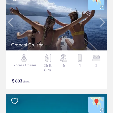
Cranchi Cruiser
Express Cruiser
26 ft
6
1
2
8 m
$
803
/noc