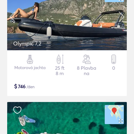
Olympic 7,2
Motorová jachta
25 ft
8 Plavba
0
8 m
na
$
746
/den