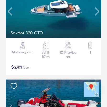
Saxdor 320 GTO
Motorový člun
33 ft
10 Plavba
1
10 m
na
$
2,411
/den