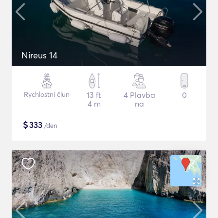
Nireus 14
Rychlostní člun
13 ft
4 Plavba
0
4 m
na
$
333
/den