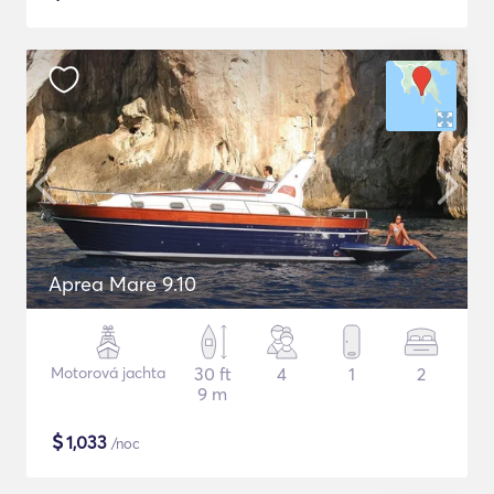
Aprea Mare 9.10
Motorová jachta
30 ft
4
1
2
9 m
$
1,033
/noc