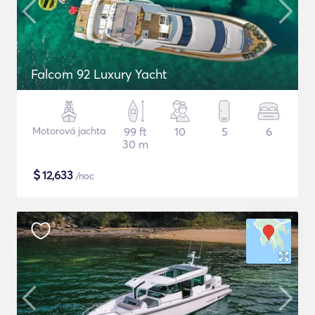
Falcom 92 Luxury Yacht
Motorová jachta
99 ft
10
5
6
30 m
$
12,633
/noc