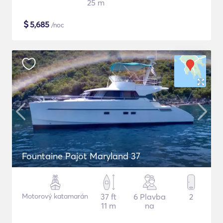
25 m
$
5,685
/noc
Fountaine Pajot Maryland 37
Motorový katamarán
37 ft
6 Plavba
2
11 m
na