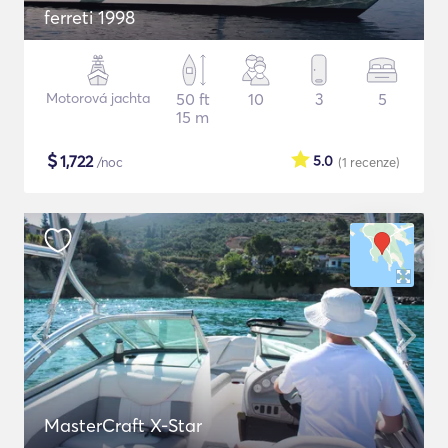
ferreti 1998
Motorová jachta
50 ft
10
3
5
15 m
$
1,722
5.0
/noc
(1
recenze
)
MasterCraft X-Star