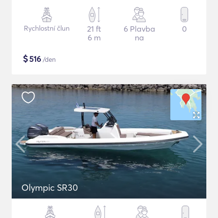
Rychlostní člun
21 ft
6 Plavba
0
6 m
na
$
516
/den
Olympic SR30