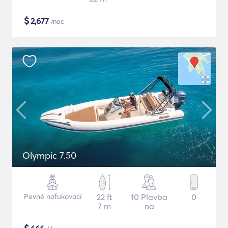
$
2,677
/noc
Olympic 7.50
Pevné nafukovací
22 ft
10 Plavba
0
7 m
na