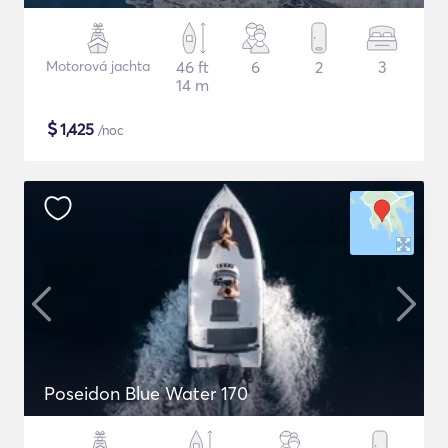
Motorová jachta
46 ft
6
2
3
14 m
$
1,425
/noc
Poseidon Blue Water 170