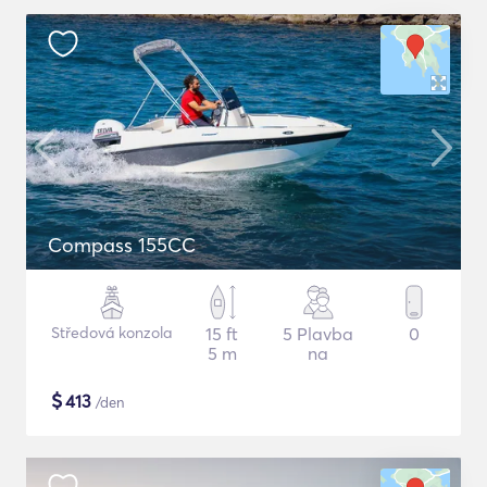
Compass 155CC
Středová konzola
15 ft
5 Plavba
0
5 m
na
$
413
/den