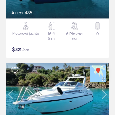
Assos 485
Motorová jachta
16 ft
6 Plavba
0
5 m
na
$
321
/den