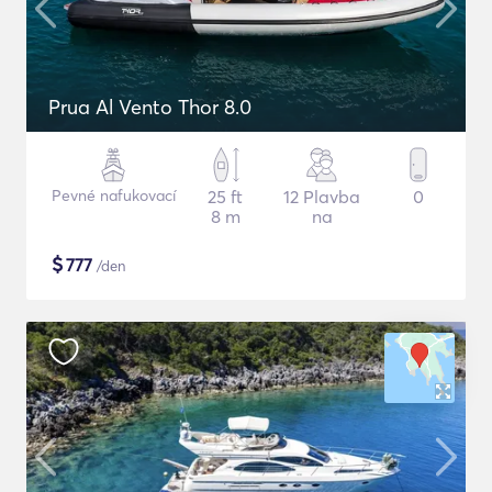
Prua Al Vento Thor 8.0
Pevné nafukovací
25 ft
12 Plavba
0
8 m
na
$
777
/den