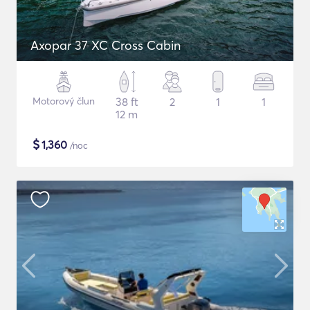
Axopar 37 XC Cross Cabin
Motorový člun
38 ft
2
1
1
12 m
$
1,360
/noc