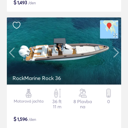
$
1,493
/den
RockMarine Rock 36
Motorová jachta
36 ft
8 Plavba
0
11 m
na
$
1,596
/den