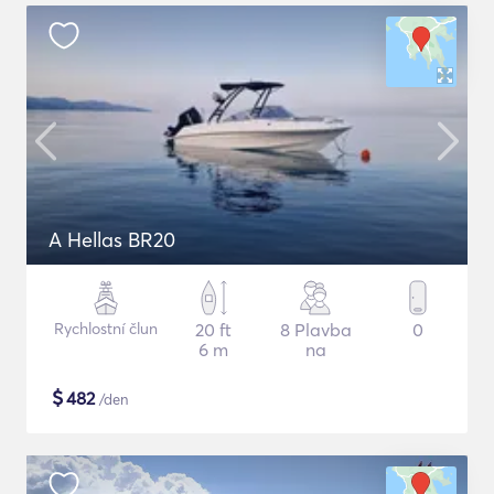
A Hellas BR20
Rychlostní člun
20 ft
8 Plavba
0
6 m
na
$
482
/den