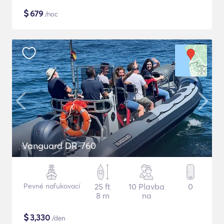
$
679
/noc
Vanguard DR-760
Pevné nafukovací
25 ft
10 Plavba
0
8 m
na
$
3,330
/den