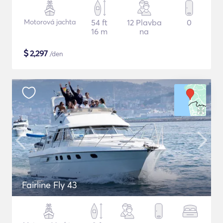
Motorová jachta
54 ft
12 Plavba
0
16 m
na
$
2,297
/den
Fairline Fly 43