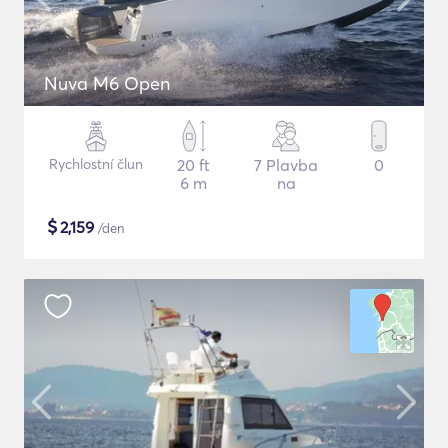
Nuva M6 Open
Rychlostní člun
20 ft
7 Plavba
0
6 m
na
$
2,159
/den