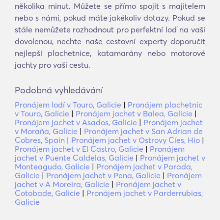
několika minut. Můžete se přímo spojit s majitelem
nebo s námi, pokud máte jakékoliv dotazy. Pokud se
stále nemůžete rozhodnout pro perfektní loď na vaši
dovolenou, nechte naše cestovní experty doporučit
nejlepší plachetnice, katamarány nebo motorové
jachty pro vaši cestu.
Podobná vyhledávání
Pronájem lodí v Touro, Galicie
|
Pronájem plachetnic
v Touro, Galicie
|
Pronájem jachet v Balea, Galicie
|
Pronájem jachet v Asados, Galicie
|
Pronájem jachet
v Moraña, Galicie
|
Pronájem jachet v San Adrian de
Cobres, Spain
|
Pronájem jachet v Ostrovy Cíes, Hio
|
Pronájem jachet v El Castro, Galicie
|
Pronájem
jachet v Puente Caldelas, Galicie
|
Pronájem jachet v
Monteagudo, Galicie
|
Pronájem jachet v Parada,
Galicie
|
Pronájem jachet v Pena, Galicie
|
Pronájem
jachet v A Moreira, Galicie
|
Pronájem jachet v
Cotobade, Galicie
|
Pronájem jachet v Parderrubias,
Galicie