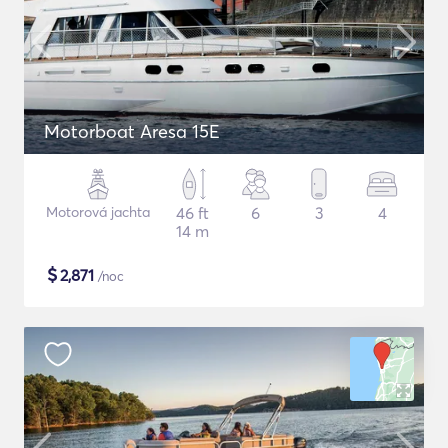
Motorboat Aresa 15E
Motorová jachta
46 ft
6
3
4
14 m
$
2,871
/noc