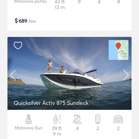
Motorová jachta
43 ft
9
4
8
13 m
$
689
/noc
Quicksilver Activ 875 Sundeck
Motorový člun
29 ft
4
2
2
9 m