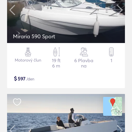
Miraria 590 Sport
Motorový člun
19 ft
6 Plavba
1
6 m
na
$
597
/den