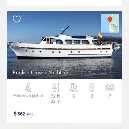
English Classic Yacht 72
Motorová jachta
72 ft
8
3
7
22 m
$
562
/noc