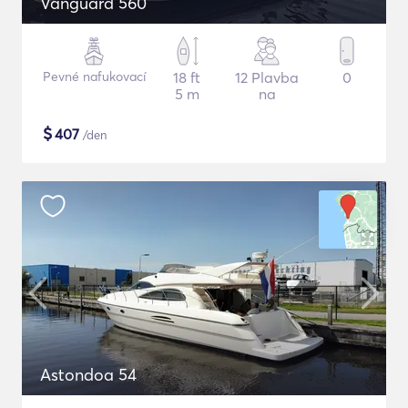
Vanguard 560
Pevné nafukovací
18 ft
12 Plavba
0
5 m
na
$
407
/den
Astondoa 54