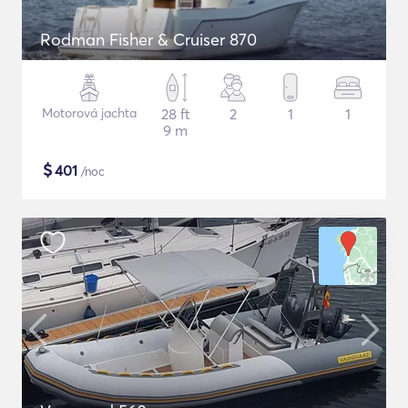
Rodman Fisher & Cruiser 870
Motorová jachta
28 ft
2
1
1
9 m
$
401
/noc