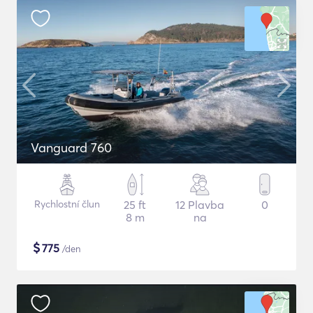
Vanguard 760
Rychlostní člun
25 ft
12 Plavba
0
8 m
na
$
775
/den