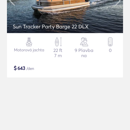
Sun Tracker Party Barge 22 DLX
Motorová jachta
22 ft
9 Plavba
0
7 m
na
$
643
/den