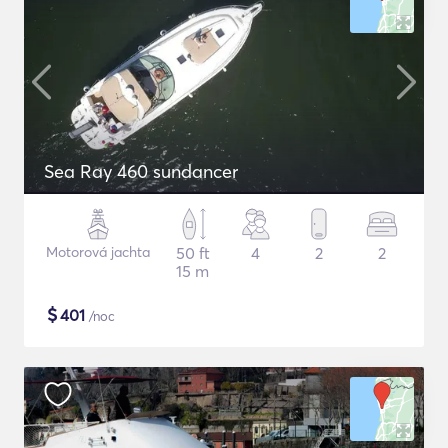
Sea Ray 460 sundancer
Motorová jachta
50 ft
4
2
2
15 m
$
401
/noc