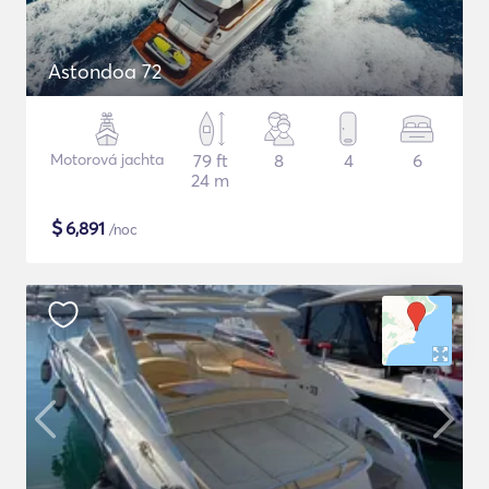
Astondoa 72
Motorová jachta
79 ft
8
4
6
24 m
$
6,891
/noc