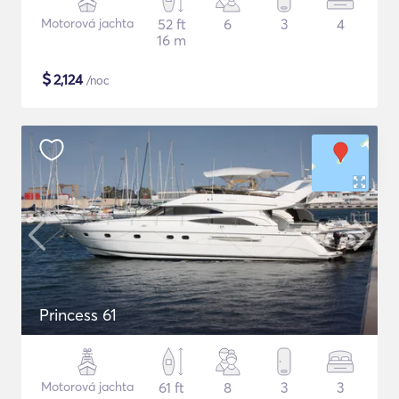
Motorová jachta
52 ft
6
3
4
16 m
$
2,124
/noc
Princess 61
Motorová jachta
61 ft
8
3
3