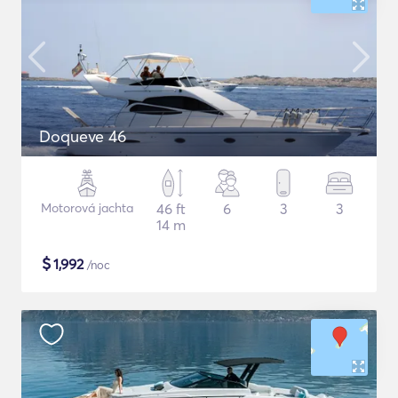
Doqueve 46
Motorová jachta
46 ft
6
3
3
14 m
$
1,992
/noc