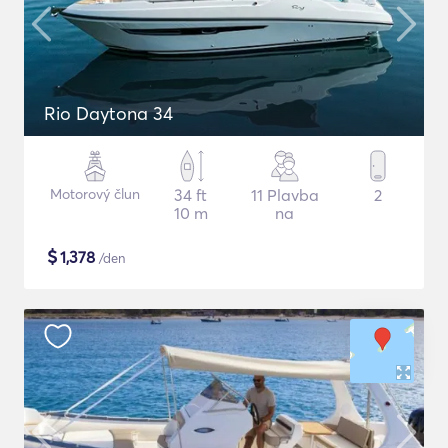
Rio Daytona 34
Motorový člun
34 ft
11 Plavba
2
10 m
na
$
1,378
/den