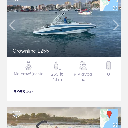
Crownline E255
Motorová jachta
255 ft
9 Plavba
0
78 m
na
$
953
/den