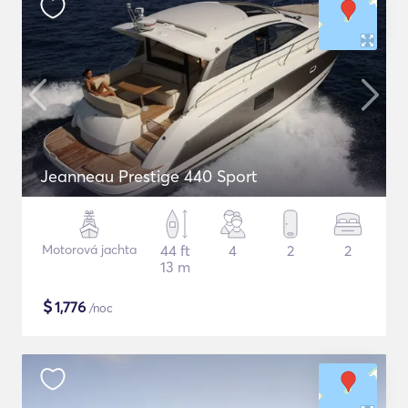
Jeanneau Prestige 440 Sport
Motorová jachta
44 ft
4
2
2
13 m
$
1,776
/noc