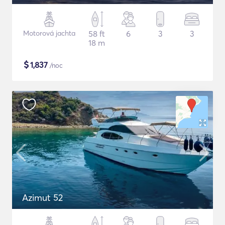
Motorová jachta
58 ft
6
3
3
18 m
$
1,837
/noc
Azimut 52