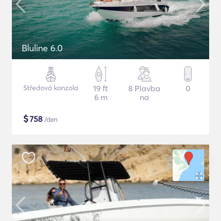
Bluline 6.0
Středová konzola
19 ft
8 Plavba
0
6 m
na
$
758
/den