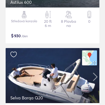
Astilux 600
Středová konzola
20 ft
8 Plavba
0
6 m
na
$
930
/den
Selva Barqa Q20