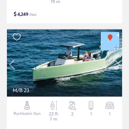
19 m
$
4,249
/noc
M/B 23
Rychlostní člun
23 ft
2
1
1
7 m