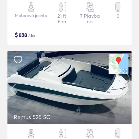
Motorová jachta
21 ft
7 Plavba
0
6 m
na
$
838
/den
Remus 525 SC