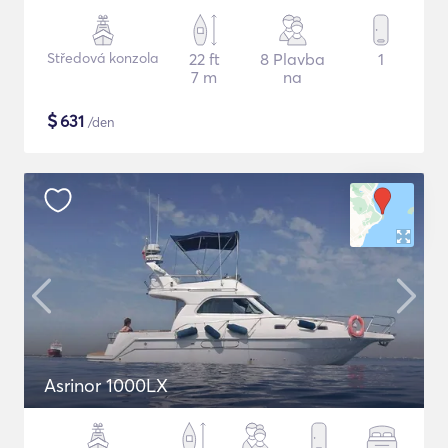
Středová konzola
22 ft
8 Plavba
1
7 m
na
$
631
/den
Asrinor 1000LX