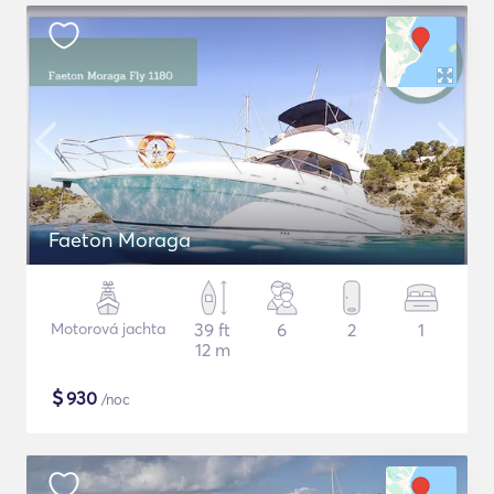
Faeton Moraga
Motorová jachta
39 ft
6
2
1
12 m
$
930
/noc