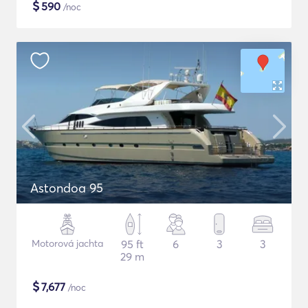
$
590
/noc
Astondoa 95
Motorová jachta
95 ft
6
3
3
29 m
$
7,677
/noc