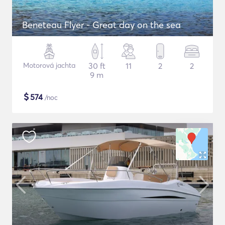
Beneteau Flyer - Great day on the sea
Motorová jachta
30 ft
11
2
2
9 m
$
574
/noc