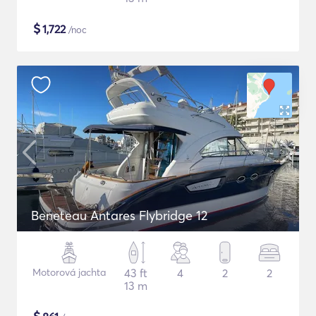
$
1,722
/noc
Beneteau Antares Flybridge 12
Motorová jachta
43 ft
4
2
2
13 m