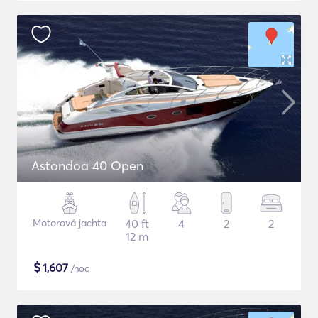
Astondoa 40 Open
Motorová jachta
40 ft
4
2
2
12 m
$
1,607
/noc