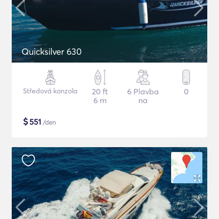
Quicksilver 630
Středová konzola
20 ft
6 Plavba
0
6 m
na
$
551
/den