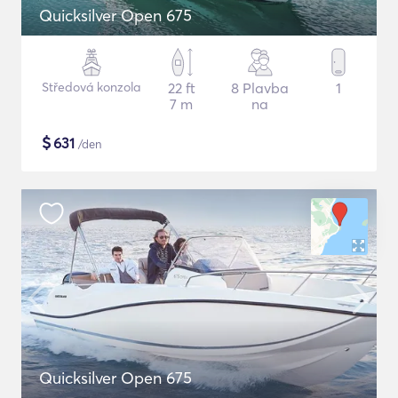
Quicksilver Open 675
Středová konzola
22 ft
8 Plavba
1
7 m
na
$
631
/den
Quicksilver Open 675