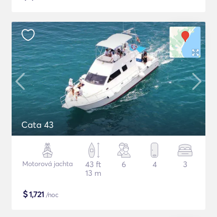
Cata 43
Motorová jachta
43 ft
6
4
3
13 m
$
1,721
/noc