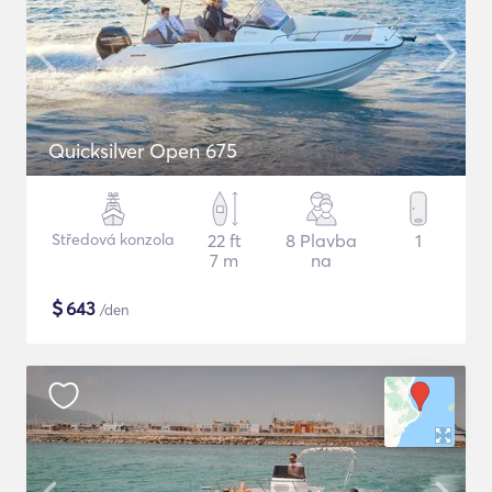
Quicksilver Open 675
Středová konzola
22 ft
8 Plavba
1
7 m
na
$
643
/den