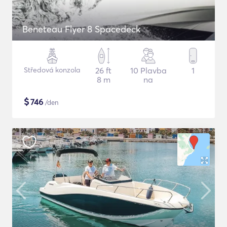
Beneteau Flyer 8 Spacedeck
Středová konzola
26 ft
10 Plavba
1
8 m
na
$
746
/den