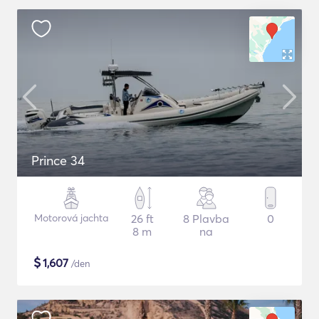
Prince 34
Motorová jachta
26 ft
8 Plavba
0
8 m
na
$
1,607
/den