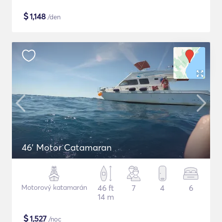
$
1,148
/den
46' Motor Catamaran
Motorový katamarán
46 ft
7
4
6
14 m
$
1,527
/noc