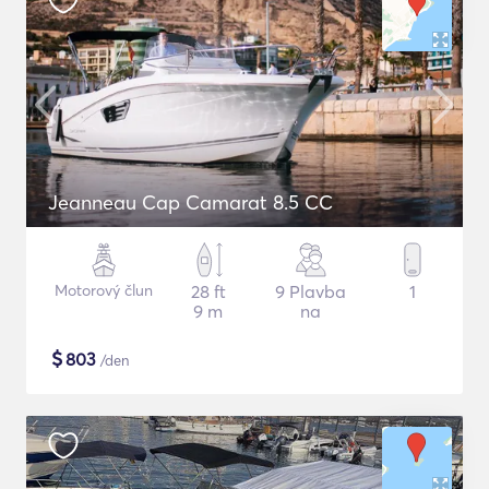
Jeanneau Cap Camarat 8.5 CC
Motorový člun
28 ft
9 Plavba
1
9 m
na
$
803
/den