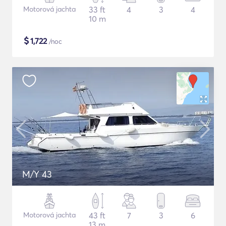
Motorová jachta
33 ft
4
3
4
10 m
$
1,722
/noc
M/Y 43
Motorová jachta
43 ft
7
3
6
13 m