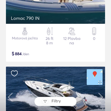
Lomac 790 IN
Motorová jachta
26 ft
12 Plavba
0
8 m
na
$
884
/den
Filtry