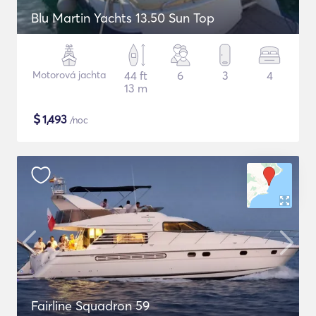
Blu Martin Yachts 13.50 Sun Top
Motorová jachta
44 ft
6
3
4
13 m
$
1,493
/noc
Fairline Squadron 59