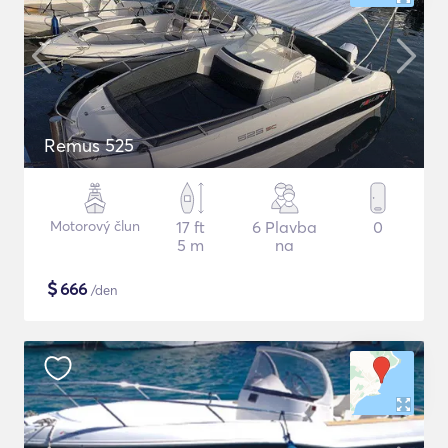
Remus 525
Motorový člun
17 ft
6 Plavba
0
5 m
na
$
666
/den