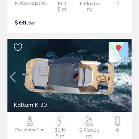
Motorová jachta
16 ft
6 Plavba
0
5 m
na
$
631
/den
Kattum K-30
Rychlostní člun
30 ft
12 Plavba
0
9 m
na