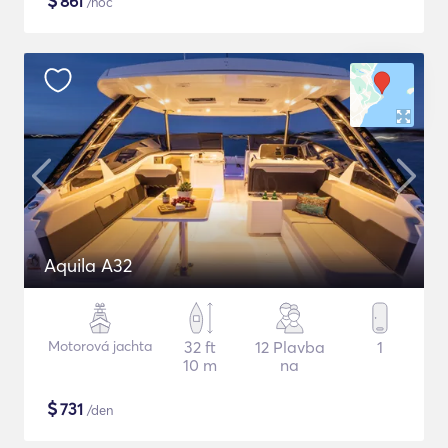
$
861
/noc
Aquila A32
Motorová jachta
32 ft
12 Plavba
1
10 m
na
$
731
/den