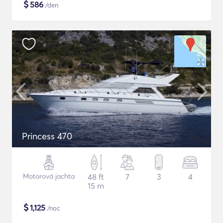
$
586
/den
Princess 470
Motorová jachta
48 ft
7
3
4
15 m
$
1,125
/noc