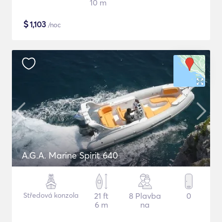
10 m
$
1,103
/noc
A.G.A. Marine Spirit 640
Středová konzola
21 ft
8 Plavba
0
6 m
na