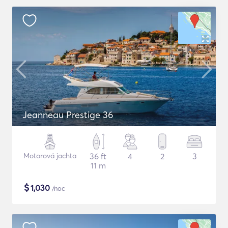
Jeanneau Prestige 36
Motorová jachta
36 ft
4
2
3
11 m
$
1,030
/noc