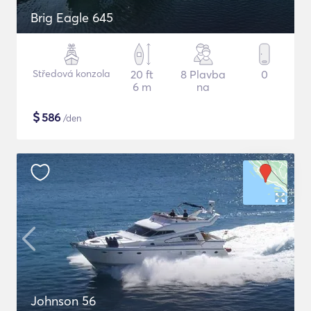
Brig Eagle 645
Středová konzola
20 ft
8 Plavba
0
6 m
na
$
586
/den
Johnson 56