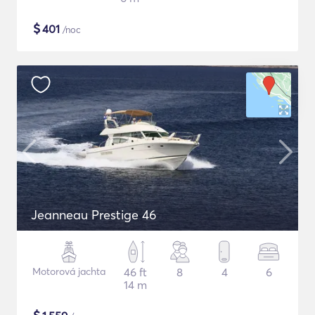
$
401
/noc
Jeanneau Prestige 46
Motorová jachta
46 ft
8
4
6
14 m