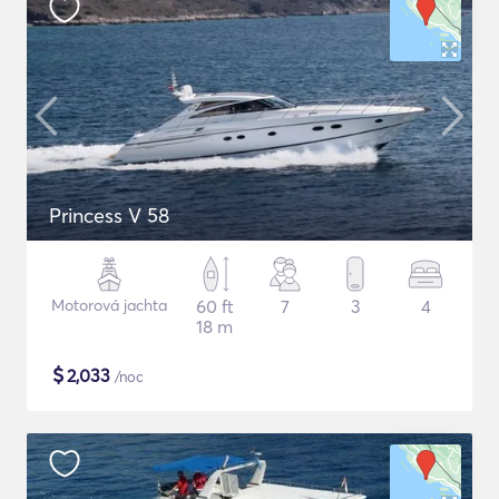
Princess V 58
Motorová jachta
60 ft
7
3
4
18 m
$
2,033
/noc