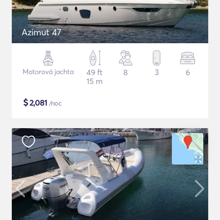
Azimut 47
Motorová jachta
49 ft
8
3
6
15 m
$
2,081
/noc