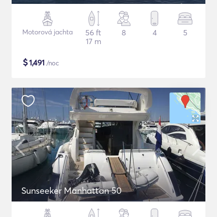
Motorová jachta
56 ft
8
4
5
17 m
$
1,491
/noc
Sunseeker Manhattan 50