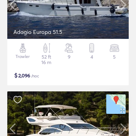
Adagio Europa 51.5
Trawler
52 ft
9
4
5
16 m
$
2,096
/noc