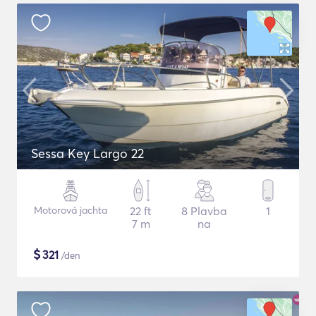
Sessa Key Largo 22
Motorová jachta
22 ft
8 Plavba
1
7 m
na
$
321
/den