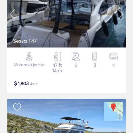
Sessa F47
Motorová jachta
47 ft
6
3
4
14 m
$
1,803
/noc