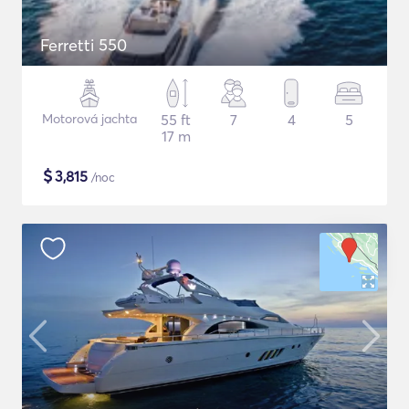
Ferretti 550
Motorová jachta
55 ft
7
4
5
17 m
$
3,815
/noc