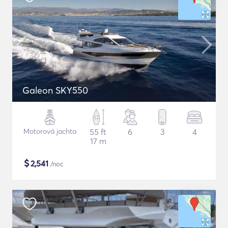
Galeon SKY550
Motorová jachta
55 ft
6
3
4
17 m
$
2,541
/noc