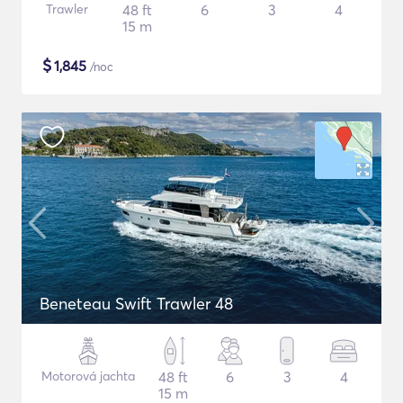
Trawler
48 ft
6
3
4
15 m
$
1,845
/noc
Beneteau Swift Trawler 48
Motorová jachta
48 ft
6
3
4
15 m