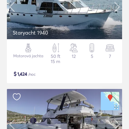
Staryacht 1940
Motorová jachta
50 ft
12
5
7
15 m
$
1,424
/noc