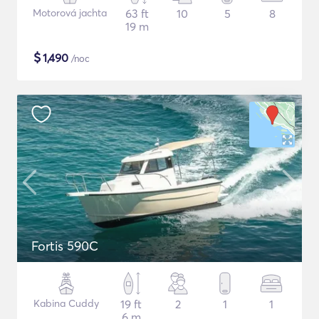
Motorová jachta
63 ft
10
5
8
19 m
$
1,490
/noc
Fortis 590C
Kabina Cuddy
19 ft
2
1
1
6 m