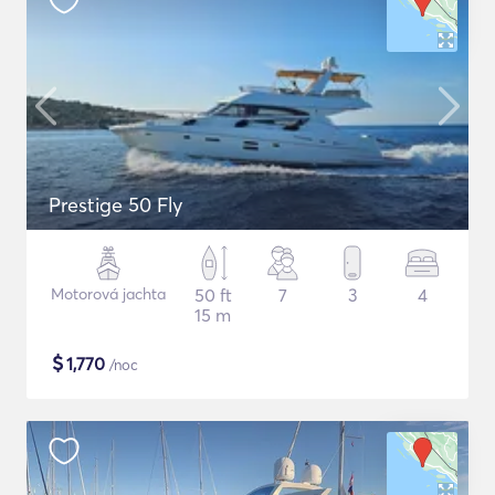
Prestige 50 Fly
Motorová jachta
50 ft
7
3
4
15 m
$
1,770
/noc