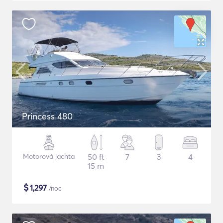
Princess 480
Motorová jachta
50 ft
7
3
4
15 m
$
1,297
/noc