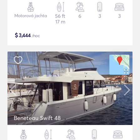
Motorová jachta
56 ft
6
3
3
17 m
$
3,444
/noc
Beneteau Swift 48