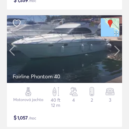
$
1,559
/noc
Fairline Phantom 40
Motorová jachta
40 ft
4
2
3
12 m
$
1,057
/noc