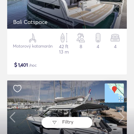
Bali Catspace
Motorový katamarán
42 ft
8
4
4
13 m
$
1,401
/noc
Filtry