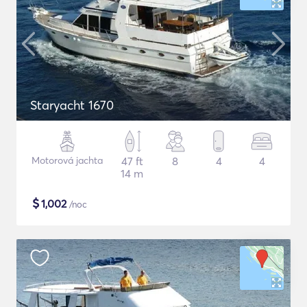
Staryacht 1670
Motorová jachta
47 ft
8
4
4
14 m
$
1,002
/noc