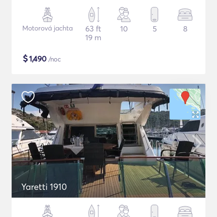
Motorová jachta
63 ft
10
5
8
19 m
$
1,490
/noc
Yaretti 1910