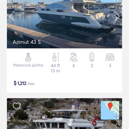
Azimut 43 S
Motorová jachta
44 ft
4
2
3
13 m
$
1,212
/noc