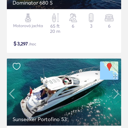
Dominator 680 S
Motorová jachta
65 ft
6
3
6
20 m
$
3,297
/noc
Sunseeker Portofino 53