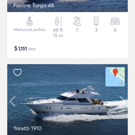
Fairline Targa 48
Motorová jachta
48 ft
7
3
6
15 m
$
1,151
/noc
Yaretti 1910