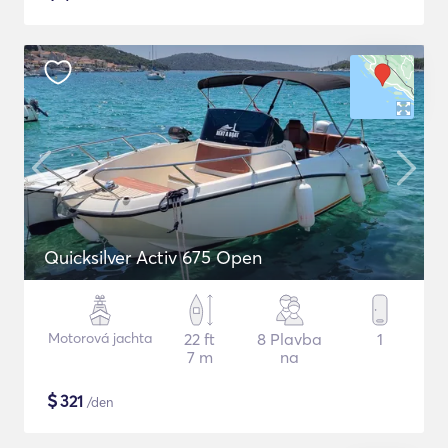
Quicksilver Activ 675 Open
Motorová jachta
22 ft
8 Plavba
1
7 m
na
$
321
/den