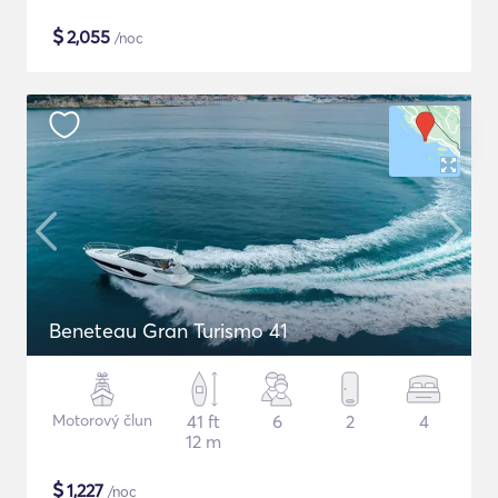
$
2,055
/noc
Beneteau Gran Turismo 41
Motorový člun
41 ft
6
2
4
12 m
$
1,227
/noc