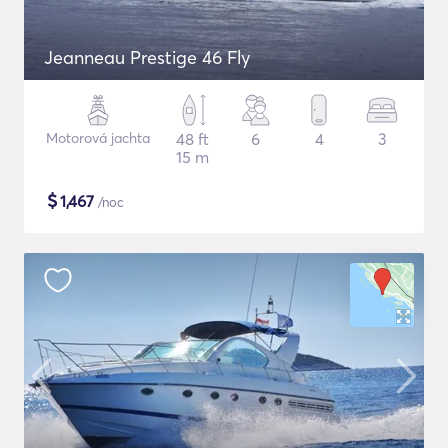
Jeanneau Prestige 46 Fly
Motorová jachta
48 ft
6
4
3
15 m
$
1,467
/noc