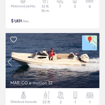
Motorová jachta
51 ft
7
3
4
16 m
$
1,831
/noc
MAR-CO e-motion 32
Středová konzola
33 ft
2
1
1