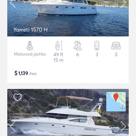
Yarreti 1570 H
Motorová jachta
49 ft
6
3
3
15 m
$
1,139
/noc