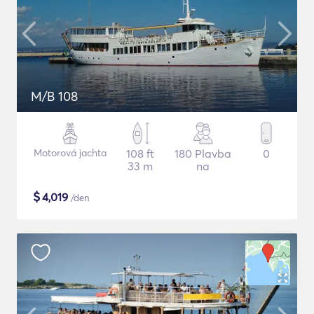
M/B 108
Motorová jachta
108 ft
180 Plavba
0
33 m
na
$
4,019
/den