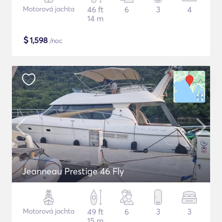
Motorová jachta
46 ft
6
3
4
14 m
$
1,598
/noc
Jeanneau Prestige 46 Fly
Motorová jachta
49 ft
6
3
3
15 m