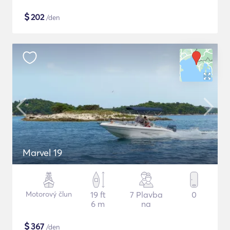
$
202
/den
Marvel 19
Motorový člun
19 ft
7 Plavba
0
6 m
na
$
367
/den