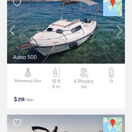
Adria 500
Motorový člun
15 ft
6 Plavba
0
5 m
na
$
218
/den