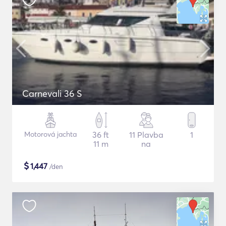
Carnevali 36 S
Motorová jachta
36 ft
11 Plavba
1
11 m
na
$
1,447
/den