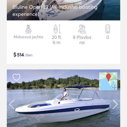
Bluline Open 19 (All-inclusive boating
experience)
Motorová jachta
20 ft
8 Plavba
0
6 m
na
$
514
/den