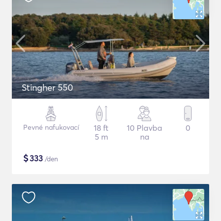
Stingher 550
Pevné nafukovací
18 ft
10 Plavba
0
5 m
na
$
333
/den