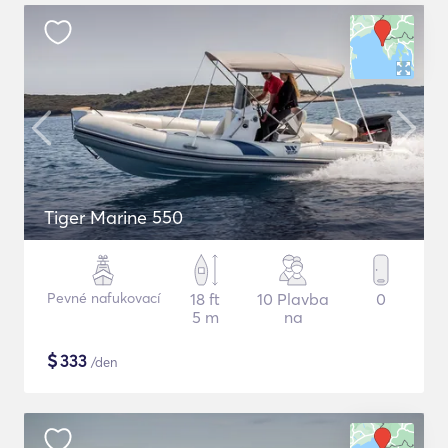
Tiger Marine 550
Pevné nafukovací
18 ft
10 Plavba
0
5 m
na
$
333
/den