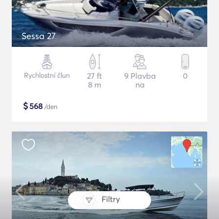
Sessa 27
Rychlostní člun
27 ft
9 Plavba
0
8 m
na
$
568
/den
Filtry