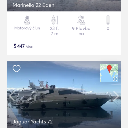
Marinello 22 Eden
Motorový člun
23 ft
9 Plavba
0
7 m
na
$
447
/den
Jaguar Yachts 72