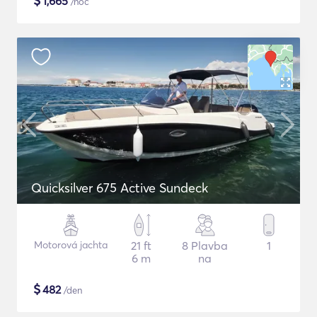
$
1,665
/noc
Quicksilver 675 Active Sundeck
Motorová jachta
21 ft
8 Plavba
1
6 m
na
$
482
/den