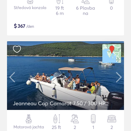
Středová konzola
19 ft
6 Plavba
0
6 m
na
$
367
/den
Jeanneau Cap Camarat 7.50 / 300 HP
Motorová jachta
25 ft
2
1
2