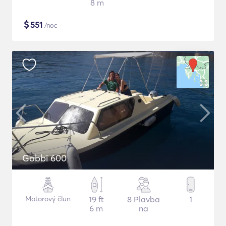
8 m
$
551
/noc
Gobbi 600
Motorový člun
19 ft
8 Plavba
1
6 m
na