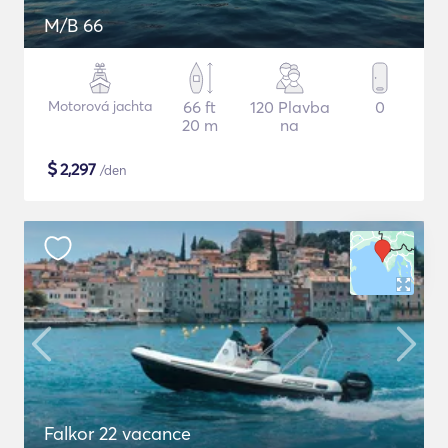
M/B 66
Motorová jachta
66 ft
120 Plavba
0
20 m
na
$
2,297
/den
Falkor 22 vacance