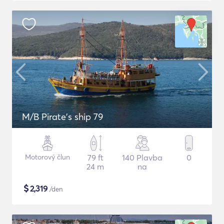
M/B Pirate's ship 79
Motorový člun
79 ft
140 Plavba
0
24 m
na
$
2,319
/den