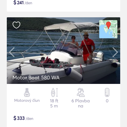
$
241
/den
Motor Boat 580 WA
Motorový člun
18 ft
6 Plavba
0
5 m
na
$
333
/den