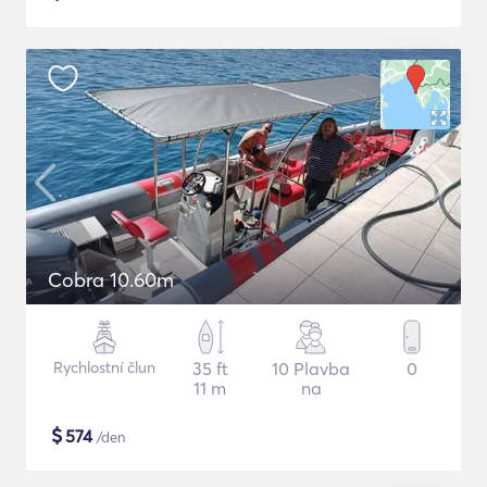
Cobra 10.60m
Rychlostní člun
35 ft
10 Plavba
0
11 m
na
$
574
/den