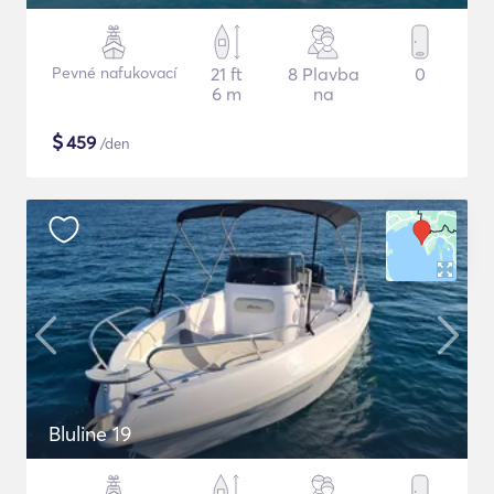
Pevné nafukovací
21 ft
8 Plavba
0
6 m
na
$
459
/den
Bluline 19