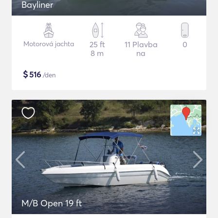
Bayliner
Motorová jachta
25 ft
11 Plavba
0
8 m
na
$
516
/den
M/B Open 19 ft