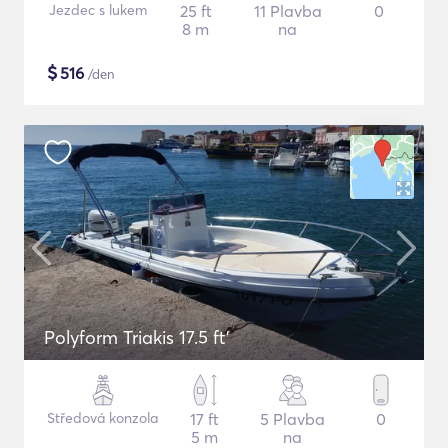
Jezdec s lukem
25 ft
11 Plavba
0
8 m
na
$
516
/den
Polyform Triakis 17.5 ft'
Středová konzola
17 ft
5 Plavba
0
5 m
na