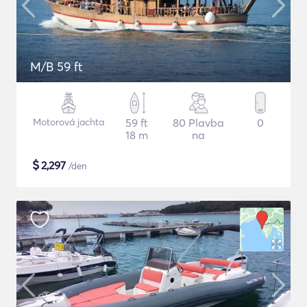
M/B 59 ft
Motorová jachta
59 ft
80 Plavba
0
18 m
na
$
2,297
/den