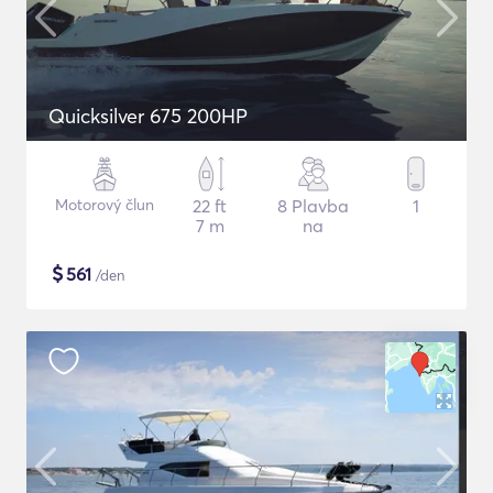
Quicksilver 675 200HP
Motorový člun
22 ft
8 Plavba
1
7 m
na
$
561
/den