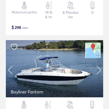
Motorová jachta
19 ft
8 Plavba
0
6 m
na
$
298
/den
Bayliner Fantom