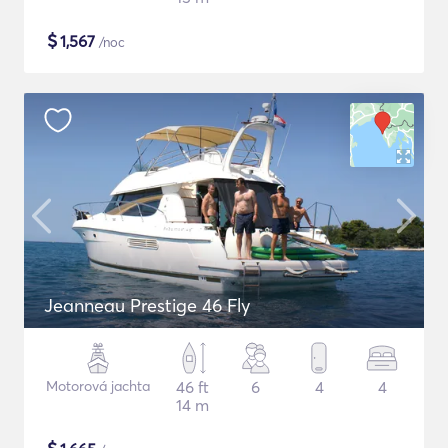
$
1,567
/noc
Jeanneau Prestige 46 Fly
Motorová jachta
46 ft
6
4
4
14 m