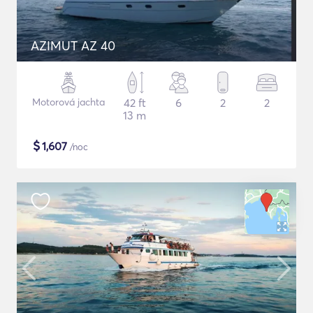
AZIMUT AZ 40
Motorová jachta
42 ft
6
2
2
13 m
$
1,607
/noc