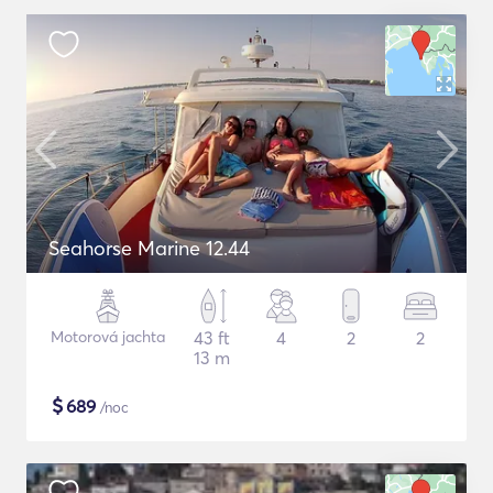
Seahorse Marine 12.44
Motorová jachta
43 ft
4
2
2
13 m
$
689
/noc