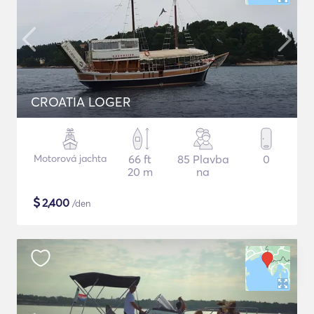
CROATIA LOGER
Motorová jachta
66 ft
85 Plavba
0
20 m
na
$
2,400
/den