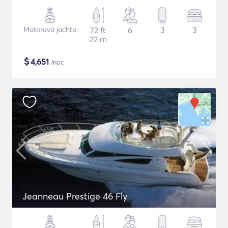
Motorová jachta
72 ft
6
3
3
22 m
$
4,651
/noc
Jeanneau Prestige 46 Fly