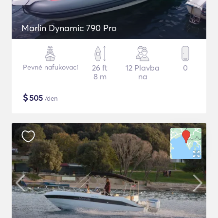
Marlin Dynamic 790 Pro
Pevné nafukovací
26 ft
12 Plavba
0
8 m
na
$
505
/den