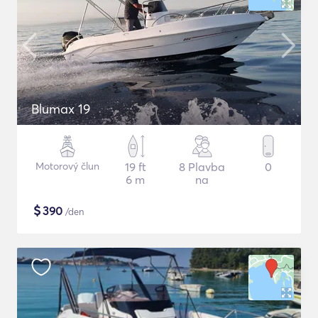
Blumax 19
Motorový člun
19 ft
8 Plavba
0
6 m
na
$
390
/den