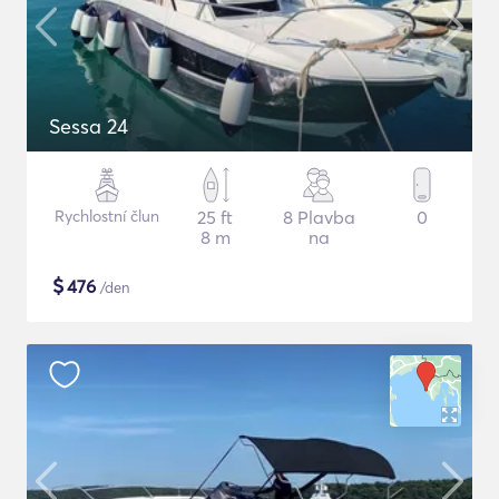
Sessa 24
Rychlostní člun
25 ft
8 Plavba
0
8 m
na
$
476
/den