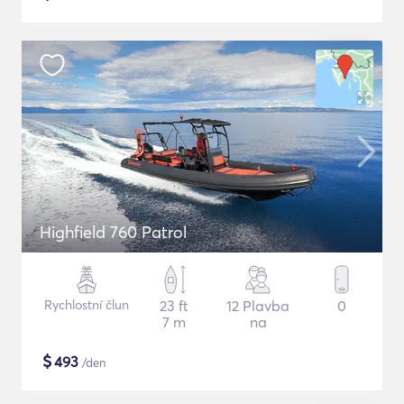
Highfield 760 Patrol
Rychlostní člun
23 ft
12 Plavba
0
7 m
na
$
493
/den