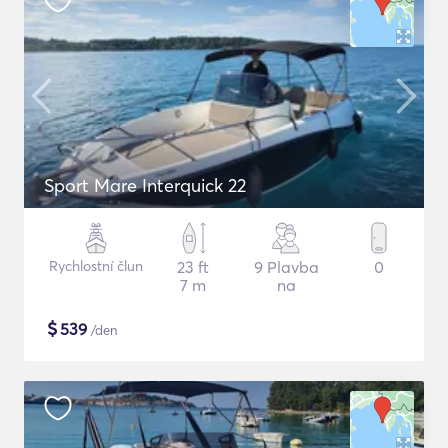
Sport Mare Interquick 22
Rychlostní člun
23 ft
9 Plavba
0
7 m
na
$
539
/den