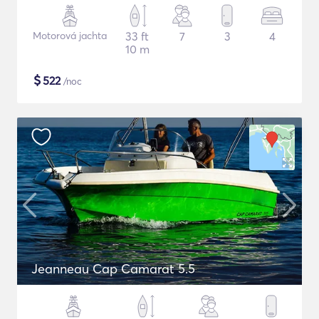
Motorová jachta
33 ft
7
3
4
10 m
$
522
/noc
Jeanneau Cap Camarat 5.5