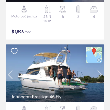
Motorová jachta
46 ft
6
3
4
14 m
$
1,598
/noc
Jeanneau Prestige 46 Fly