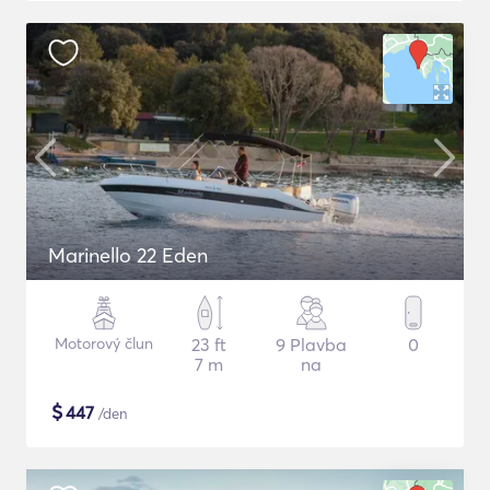
Marinello 22 Eden
Motorový člun
23 ft
9 Plavba
0
7 m
na
$
447
/den