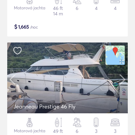
Motorová jachta
46 ft
6
4
4
14 m
$
1,665
/noc
Jeanneau Prestige 46 Fly
Motorová jachta
49 ft
6
3
3