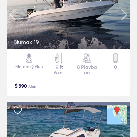
Blumax 19
Motorový člun
19 ft
8 Plavba
0
6 m
na
$
390
/den