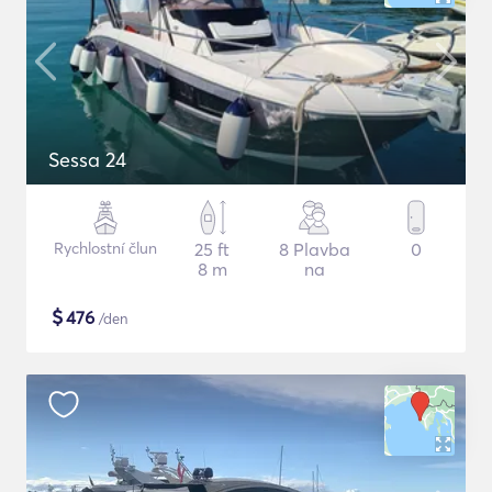
Sessa 24
Rychlostní člun
25 ft
8 Plavba
0
8 m
na
$
476
/den