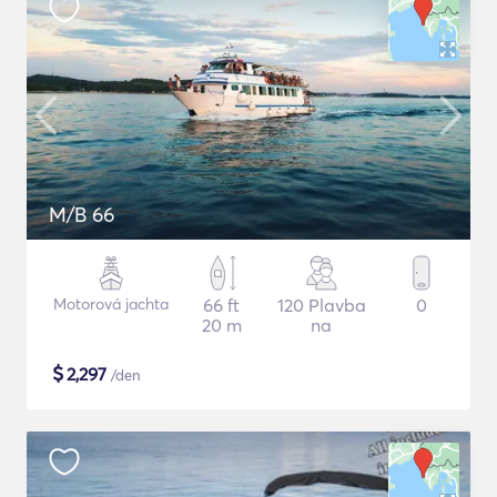
M/B 66
Motorová jachta
66 ft
120 Plavba
0
20 m
na
$
2,297
/den