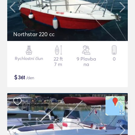
Northstar 220 cc
Rychlostní člun
22 ft
9 Plavba
0
7 m
na
$
361
/den