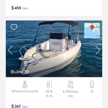
$
459
/den
Bluline 19
Středová konzola
19 ft
6 Plavba
0
6 m
na
$
367
/den