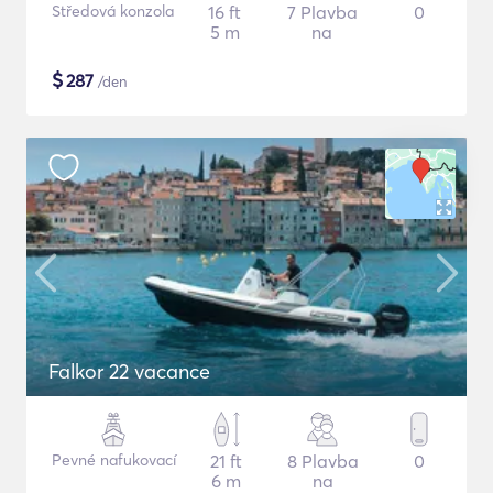
Středová konzola
16 ft
7 Plavba
0
5 m
na
$
287
/den
Falkor 22 vacance
Pevné nafukovací
21 ft
8 Plavba
0
6 m
na