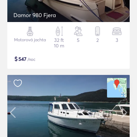
Damor 980 Fjera
Motorová jachta
32 ft
5
2
3
10 m
$
547
/noc