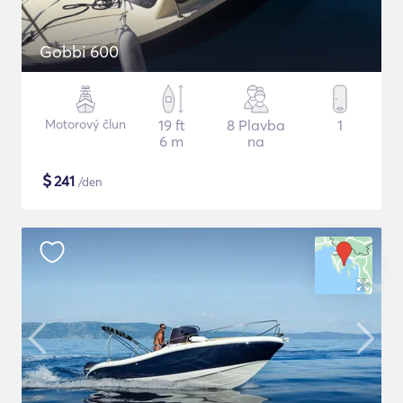
Gobbi 600
Motorový člun
19 ft
8 Plavba
1
6 m
na
$
241
/den