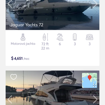
Jaguar Yachts 72
Motorová jachta
72 ft
6
3
3
22 m
$
4,651
/noc