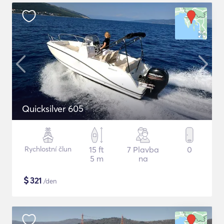
Quicksilver 605
Rychlostní člun
15 ft
7 Plavba
0
5 m
na
$
321
/den