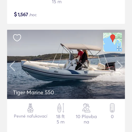
15 m
$
1,567
/noc
Tiger Marine 550
Pevné nafukovací
18 ft
10 Plavba
0
5 m
na