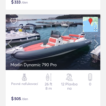
$
333
/den
Marlin Dynamic 790 Pro
Pevné nafukovací
26 ft
12 Plavba
0
8 m
na
$
505
/den