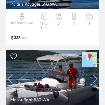
Polaris Voyager 650 WA
Rychlostní člun
19 ft
3
1
1
6 m
$
333
/noc
Motor Boat 580 WA