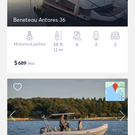
Beneteau Antares 36
Motorová jachta
38 ft
6
2
2
12 m
$
689
/noc