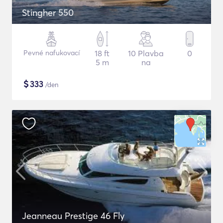
Stingher 550
Pevné nafukovací
18 ft
10 Plavba
0
5 m
na
$
333
/den
Jeanneau Prestige 46 Fly