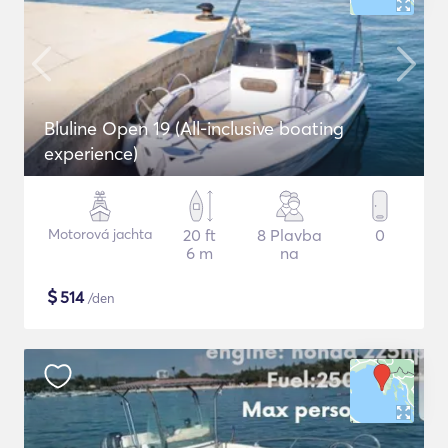
Bluline Open 19 (All-inclusive boating
experience)
Motorová jachta
20 ft
8 Plavba
0
6 m
na
$
514
/den