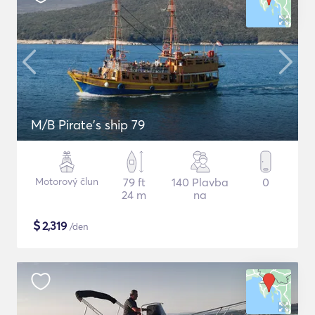
M/B Pirate's ship 79
Motorový člun
79 ft
140 Plavba
0
24 m
na
$
2,319
/den