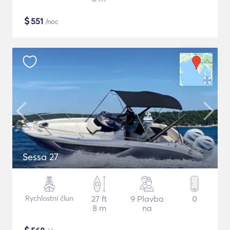
$
551
/noc
Sessa 27
Rychlostní člun
27 ft
9 Plavba
0
8 m
na