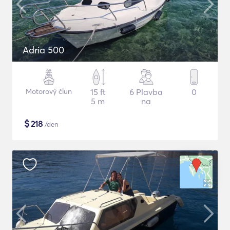
Adria 500
Motorový člun
15 ft
6 Plavba
0
5 m
na
$
218
/den