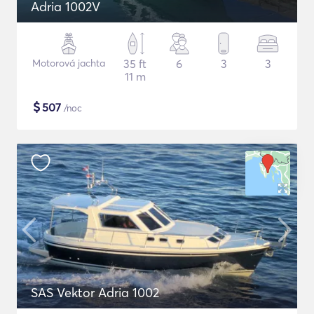
Adria 1002V
Motorová jachta
35 ft
6
3
3
11 m
$
507
/noc
SAS Vektor Adria 1002