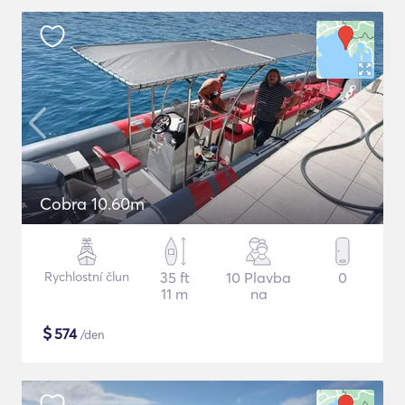
Cobra 10.60m
Rychlostní člun
35 ft
10 Plavba
0
11 m
na
$
574
/den