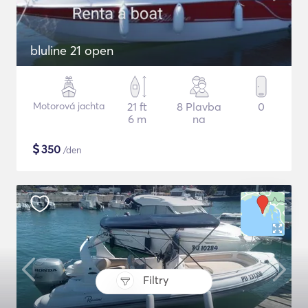
bluline 21 open
Motorová jachta
21 ft
8 Plavba
0
6 m
na
$
350
/den
Filtry