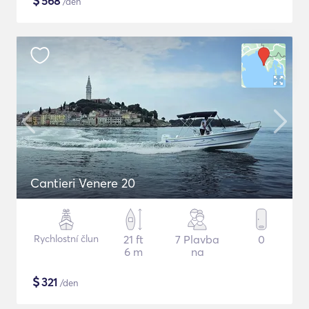
$
568
/den
Cantieri Venere 20
Rychlostní člun
21 ft
7 Plavba
0
6 m
na
$
321
/den