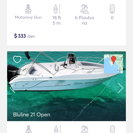
Motorový člun
18 ft
6 Plavba
0
5 m
na
$
333
/den
Bluline 21 Open