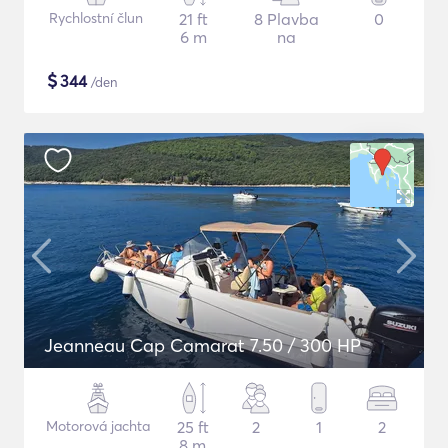
Rychlostní člun
21 ft
8 Plavba
0
6 m
na
$
344
/den
Jeanneau Cap Camarat 7.50 / 300 HP
Motorová jachta
25 ft
2
1
2
8 m