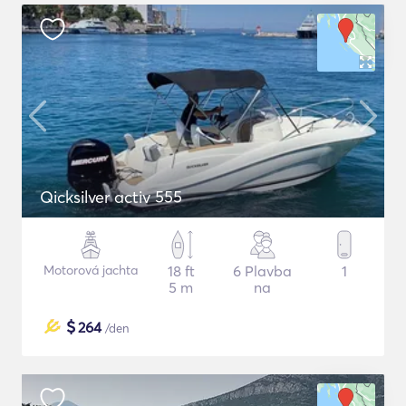
Qicksilver activ 555
Motorová jachta
18 ft
6 Plavba
1
5 m
na
$
264
/den