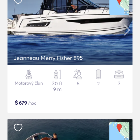
Jeanneau Merry Fisher 895
Motorový člun
30 ft
6
2
3
9 m
$
679
/noc