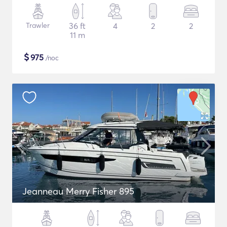
Trawler
36 ft
4
2
2
11 m
$
975
/noc
Jeanneau Merry Fisher 895