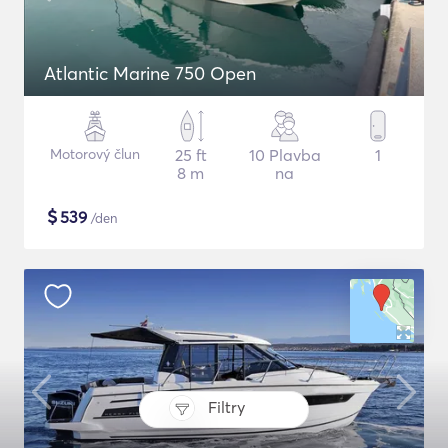
Atlantic Marine 750 Open
Motorový člun
25 ft
10 Plavba
1
8 m
na
$
539
/den
Filtry