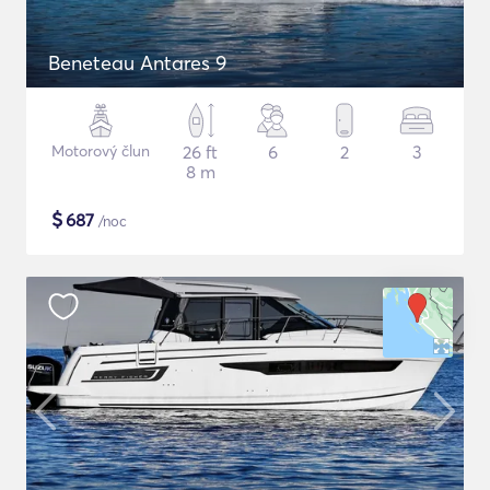
Beneteau Antares 9
Motorový člun
26 ft
6
2
3
8 m
$
687
/noc