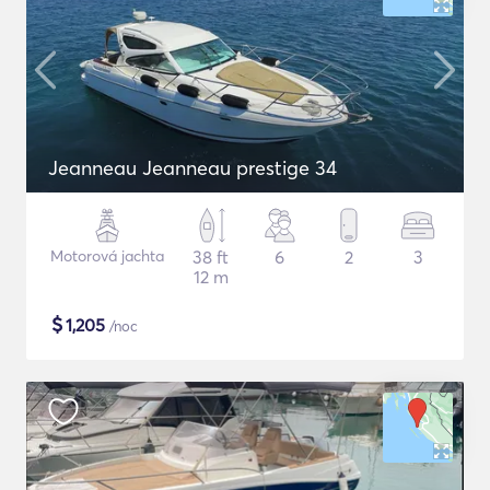
Jeanneau Jeanneau prestige 34
Motorová jachta
38 ft
6
2
3
12 m
$
1,205
/noc