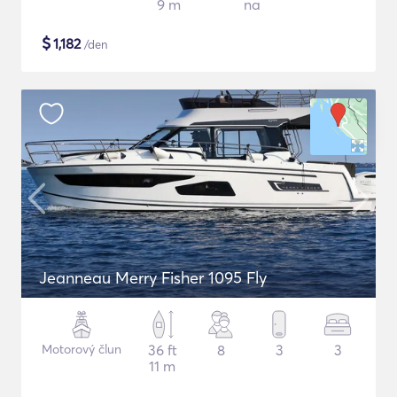
9 m
na
$
1,182
/den
Jeanneau Merry Fisher 1095 Fly
Motorový člun
36 ft
8
3
3
11 m