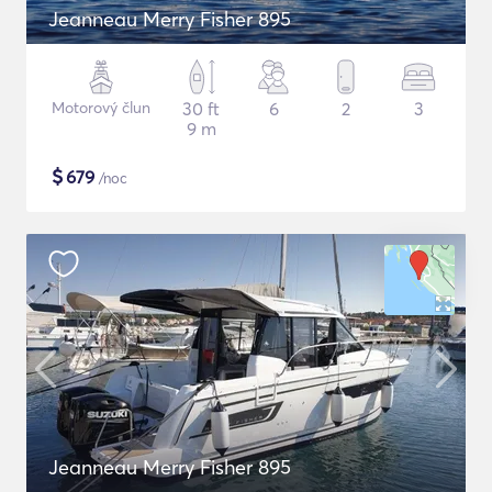
Jeanneau Merry Fisher 895
Motorový člun
30 ft
6
2
3
9 m
$
679
/noc
Jeanneau Merry Fisher 895