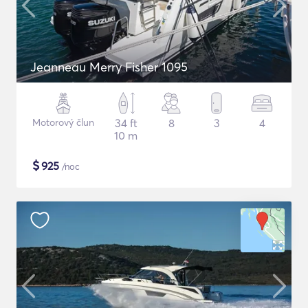
Jeanneau Merry Fisher 1095
Motorový člun
34 ft
8
3
4
10 m
$
925
/noc