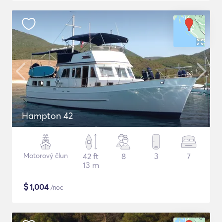
Hampton 42
Motorový člun
42 ft
8
3
7
13 m
$
1,004
/noc