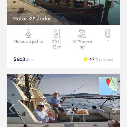
Motor 39' Zadar
Motorová jachta
39 ft
16 Plavba
1
12 m
na
$
803
4.7
/den
(1
recenze
)