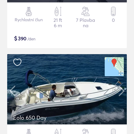
Rychlostní člun
21 ft
7 Plavba
0
6 m
na
$
390
/den
Eolo 650 Day