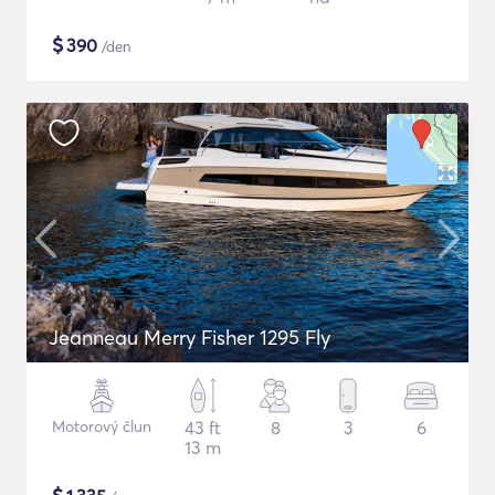
$
390
/den
Jeanneau Merry Fisher 1295 Fly
Motorový člun
43 ft
8
3
6
13 m