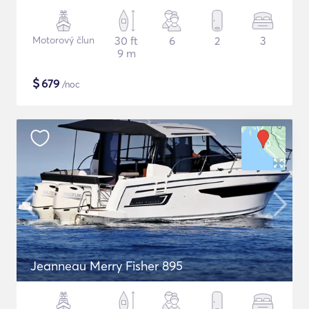
Motorový člun
30 ft
6
2
3
9 m
$
679
/noc
Jeanneau Merry Fisher 895