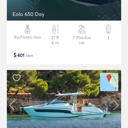
Eolo 650 Day
Rychlostní člun
21 ft
7 Plavba
1
6 m
na
$
401
/den