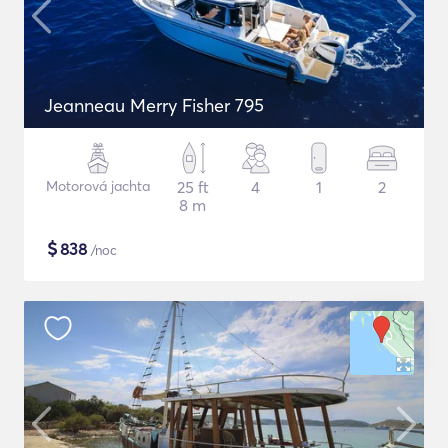
Jeanneau Merry Fisher 795
Motorová jachta
25 ft
4
1
2
8 m
$
838
/noc