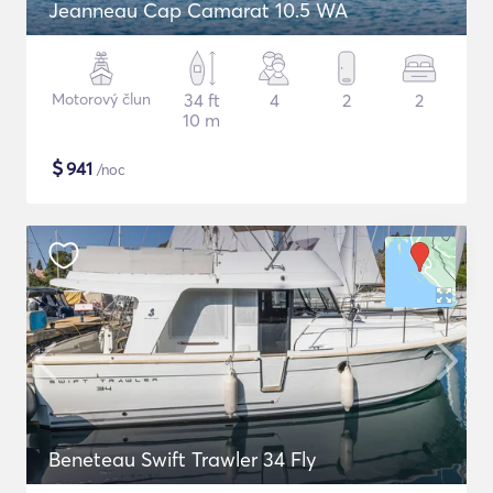
Jeanneau Cap Camarat 10.5 WA
Motorový člun
34 ft
4
2
2
10 m
$
941
/noc
Beneteau Swift Trawler 34 Fly