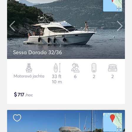
Sessa Dorado 32/36
Motorová jachta
33 ft
6
2
2
10 m
$
717
/noc