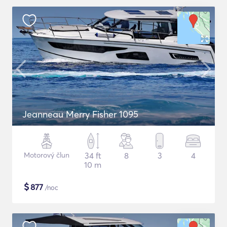
Jeanneau Merry Fisher 1095
Motorový člun
34 ft
8
3
4
10 m
$
877
/noc