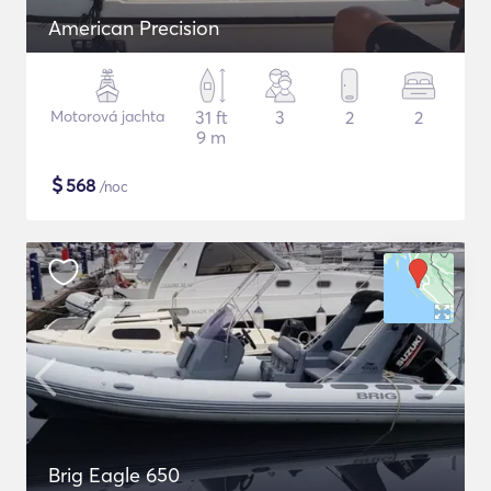
American Precision
Motorová jachta
31 ft
3
2
2
9 m
$
568
/noc
Brig Eagle 650