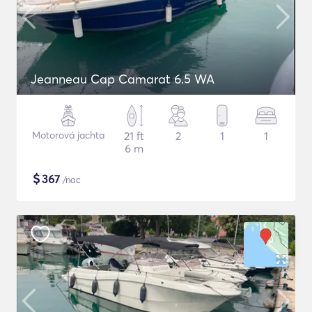
Jeanneau Cap Camarat 6.5 WA
Motorová jachta
21 ft
2
1
1
6 m
$
367
/noc