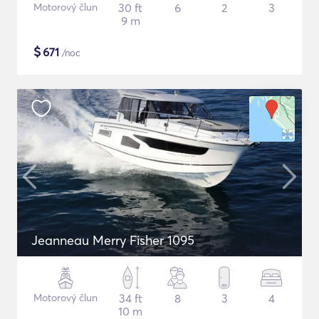
Motorový člun
30 ft
6
2
3
9 m
$
671
/noc
Jeanneau Merry Fisher 1095
Motorový člun
34 ft
8
3
4
10 m