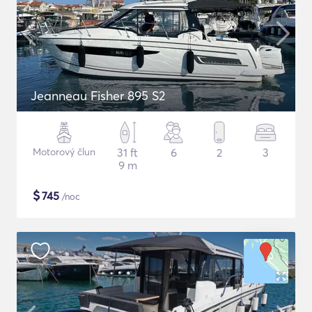
Jeanneau Fisher 895 S2
Motorový člun
31 ft
6
2
3
9 m
$
745
/noc