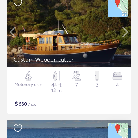
Custom Wooden cutter
Motorový člun
44 ft
7
3
4
13 m
$
660
/noc