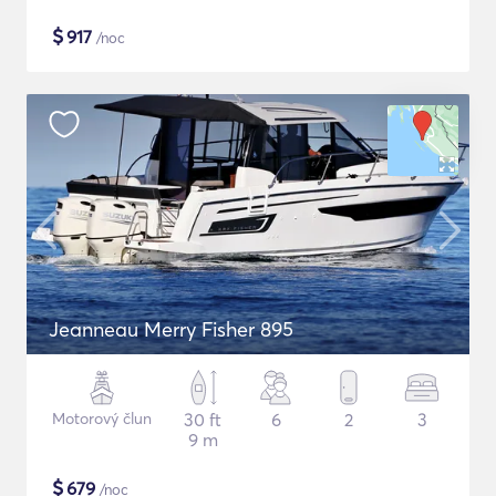
$
917
/noc
Jeanneau Merry Fisher 895
Motorový člun
30 ft
6
2
3
9 m
$
679
/noc