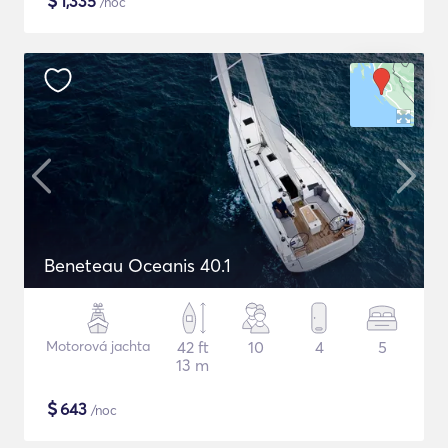
$
1,335
/noc
Beneteau Oceanis 40.1
Motorová jachta
42 ft
10
4
5
13 m
$
643
/noc