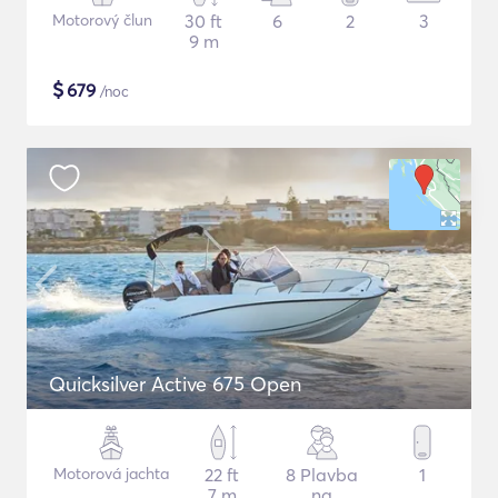
Motorový člun
30 ft
6
2
3
9 m
$
679
/noc
Quicksilver Active 675 Open
Motorová jachta
22 ft
8 Plavba
1
7 m
na