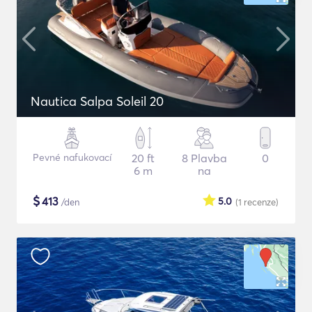
Nautica Salpa Soleil 20
Pevné nafukovací
20 ft
8 Plavba
0
6 m
na
$
413
5.0
/den
(1
recenze
)