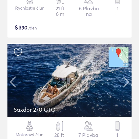
Rychlostní člun
21 ft
6 Plavba
1
6 m
na
$
390
/den
Saxdor 270 GTO
Motorový člun
28 ft
7 Plavba
1