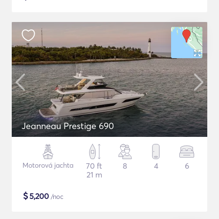
Jeanneau Prestige 690
Motorová jachta
70 ft
8
4
6
21 m
$
5,200
/noc