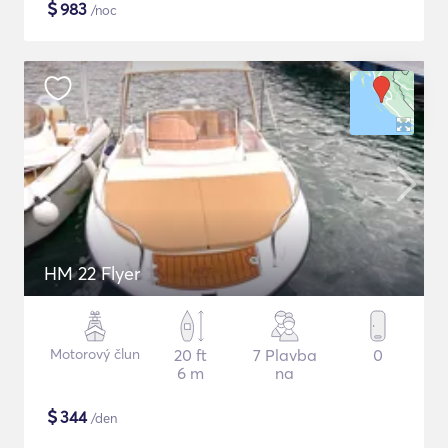
$
983
/noc
HM 22 Flyer
Motorový člun
20 ft
7 Plavba
0
6 m
na
$
344
/den