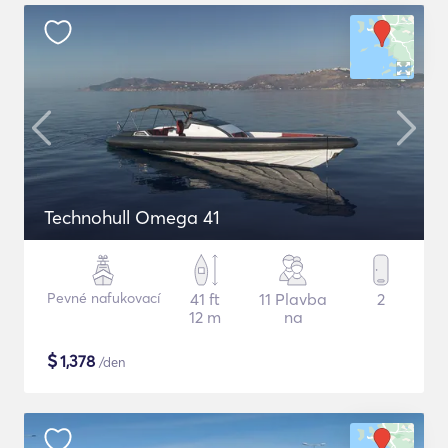
Technohull Omega 41
Pevné nafukovací
41 ft
11 Plavba
2
12 m
na
$
1,378
/den