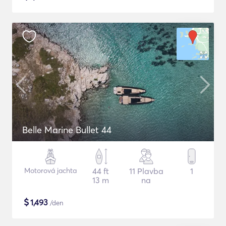
Belle Marine Bullet 44
Motorová jachta
44 ft
11 Plavba
1
13 m
na
$
1,493
/den