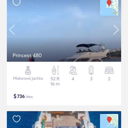
Princess 480
Motorová jachta
52 ft
4
3
2
16 m
$
736
/noc