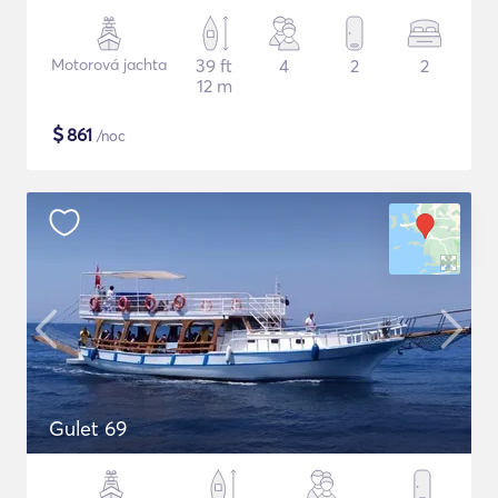
Motorová jachta
39 ft
4
2
2
12 m
$
861
/noc
Gulet 69