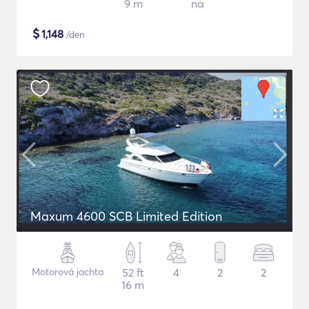
9 m
na
$
1,148
/den
Maxum 4600 SCB Limited Edition
Motorová jachta
52 ft
4
2
2
16 m