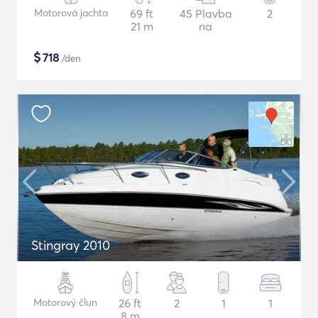
Motorová jachta
69 ft
45 Plavba
2
21 m
na
$
718
/den
Stingray 2010
Motorový člun
26 ft
2
1
1
8 m