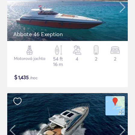
Abbate 46 Exeption
Motorová jachta
54 ft
4
2
2
16 m
$
1,435
/noc