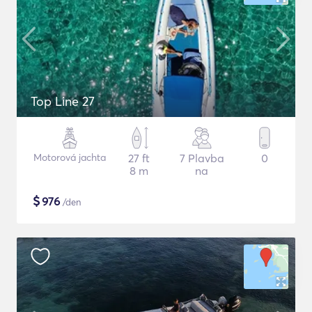
Top Line 27
Motorová jachta
27 ft
7 Plavba
0
8 m
na
$
976
/den