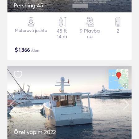
Pershing 45
Motorová jachta
45 ft
9 Plavba
2
14 m
na
$
1,366
/den
Özel yapım 2022