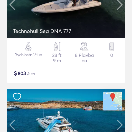
Technohull Sea DNA 777
Rychlostní člun
28 ft
8 Plavba
0
9 m
na
$
803
/den