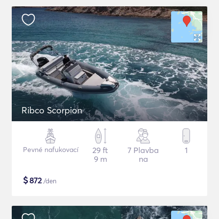
Ribco Scorpion
Pevné nafukovací
29 ft
7 Plavba
1
9 m
na
$
872
/den