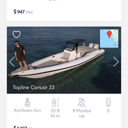
$
947
/noc
Topline Corsair 33
Rychlostní člun
33 ft
9 Plavba
0
10 m
na