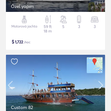
Özel yapım
Motorová jachta
59 ft
5
3
3
18 m
$
1,722
/noc
Custom 82