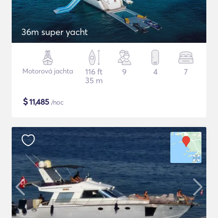
36m super yacht
Motorová jachta
116 ft
9
4
7
35 m
$
11,485
/noc