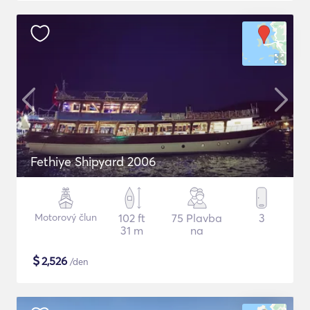
Fethiye Shipyard 2006
Motorový člun
102 ft
75 Plavba
3
31 m
na
$
2,526
/den