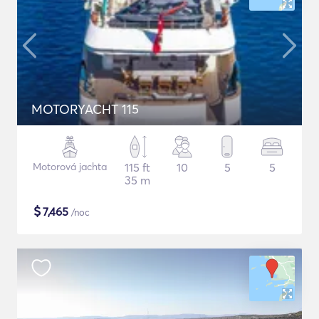
MOTORYACHT 115
Motorová jachta
115 ft
10
5
5
35 m
$
7,465
/noc