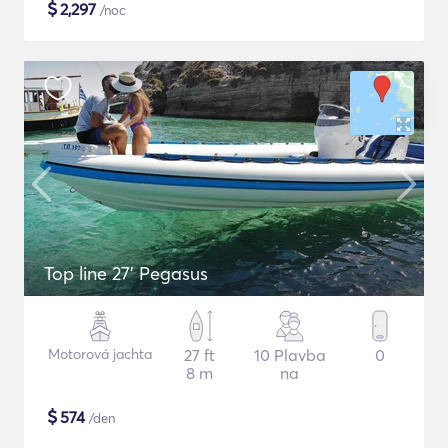
$
2,297
/noc
Top line 27’ Pegasus
Motorová jachta
27 ft
10 Plavba
0
8 m
na
$
574
/den