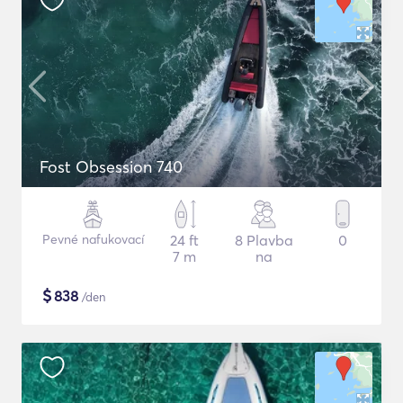
Fost Obsession 740
Pevné nafukovací
24 ft
8 Plavba
0
7 m
na
$
838
/den