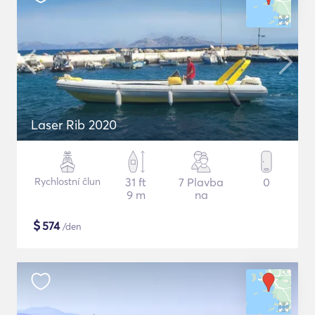
Laser Rib 2020
Rychlostní člun
31 ft
7 Plavba
0
9 m
na
$
574
/den