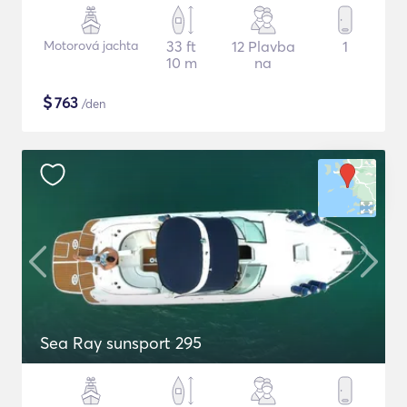
Motorová jachta
33 ft
12 Plavba
1
10 m
na
$
763
/den
Sea Ray sunsport 295