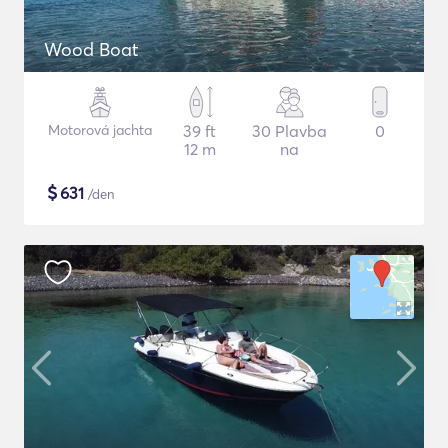
Wood Boat
Motorová jachta
39 ft
30 Plavba
0
12 m
na
$
631
/den