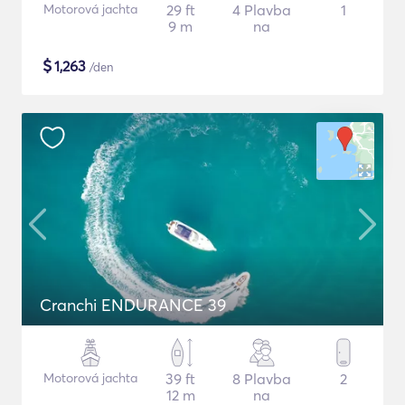
Motorová jachta
29 ft
4 Plavba
1
9 m
na
$
1,263
/den
Cranchi ENDURANCE 39
Motorová jachta
39 ft
8 Plavba
2
12 m
na