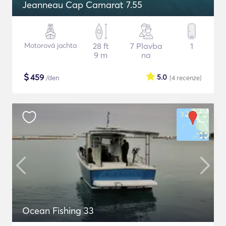
Jeanneau Cap Camarat 7.55
Motorová jachta
28 ft
7 Plavba
1
9 m
na
$
459
5.0
/den
(4
recenze
)
Ocean Fishing 33