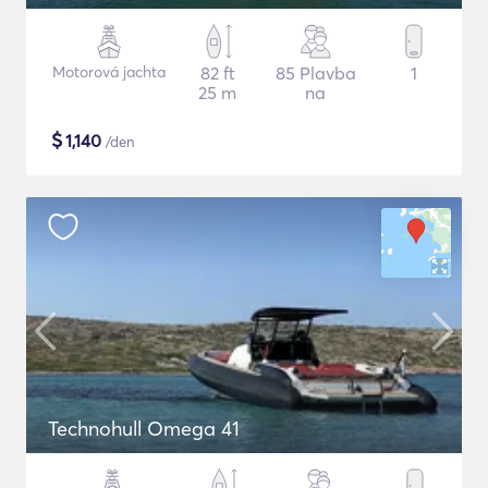
Motorová jachta
82 ft
85 Plavba
1
25 m
na
$
1,140
/den
Technohull Omega 41