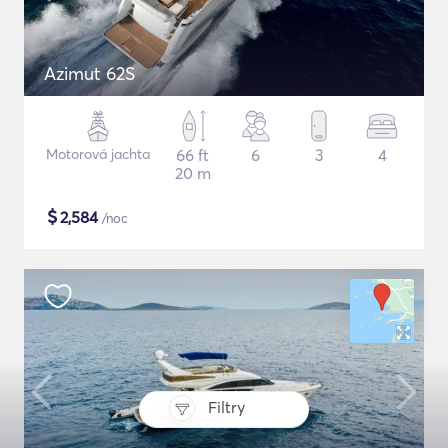
Azimut 62S
Motorová jachta
66 ft
6
3
4
20 m
$
2,584
/noc
Filtry