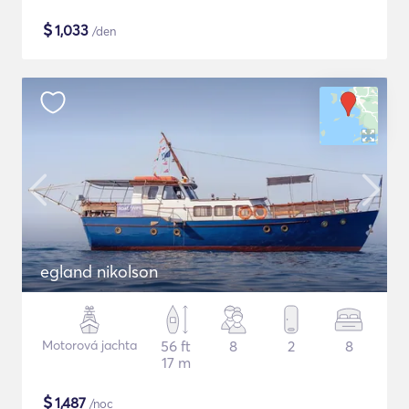
$
1,033
/den
egland nikolson
Motorová jachta
56 ft
8
2
8
17 m
$
1,487
/noc