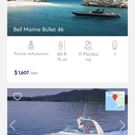
Bell Marine Bullet 46
Pevné nafukovací
49 ft
11 Plavba
1
15 m
na
$
1,607
/den