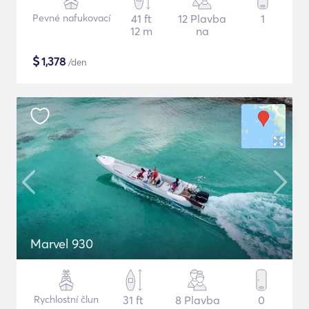
Pevné nafukovací
41 ft
12 Plavba
1
12 m
na
$
1,378
/den
Marvel 930
Rychlostní člun
31 ft
8 Plavba
0