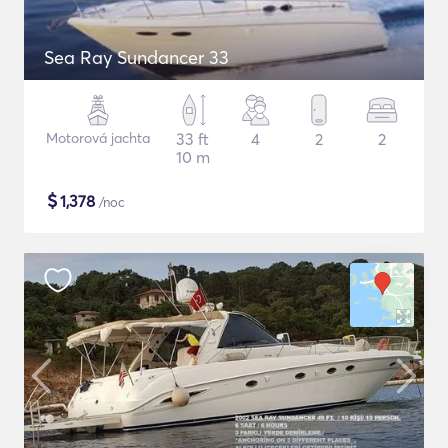
Sea Ray Sundancer 33
Motorová jachta
33 ft
4
2
2
10 m
$
1,378
/noc