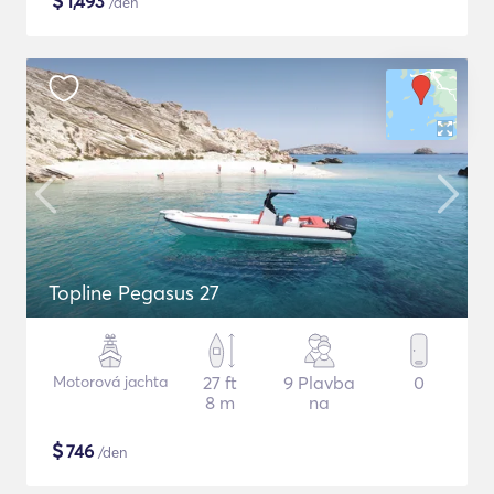
$
1,493
/den
Topline Pegasus 27
Motorová jachta
27 ft
9 Plavba
0
8 m
na
$
746
/den