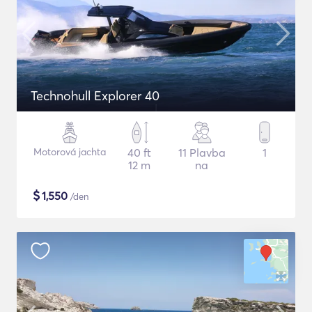
Technohull Explorer 40
Motorová jachta
40 ft
11 Plavba
1
12 m
na
$
1,550
/den