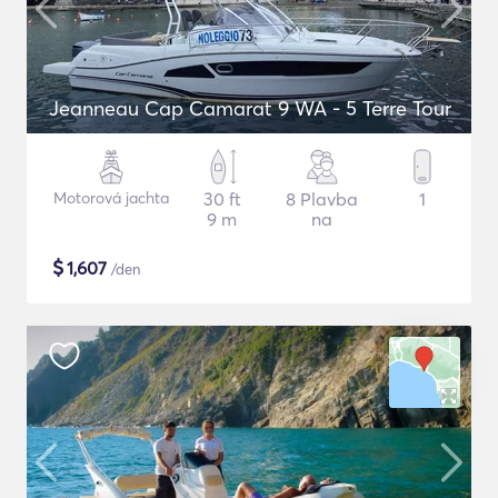
Jeanneau Cap Camarat 9 WA - 5 Terre Tour
Motorová jachta
30 ft
8 Plavba
1
9 m
na
$
1,607
/den