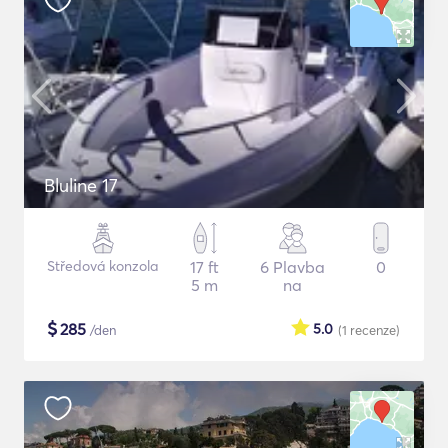
Bluline 17
Středová konzola
17 ft
6 Plavba
0
5 m
na
$
285
5.0
/den
(1
recenze
)