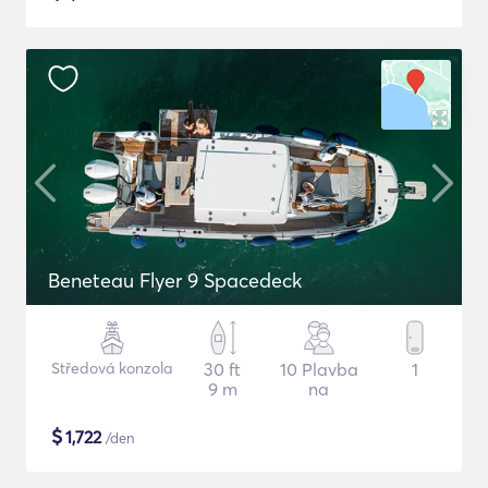
Beneteau Flyer 9 Spacedeck
Středová konzola
30 ft
10 Plavba
1
9 m
na
$
1,722
/den