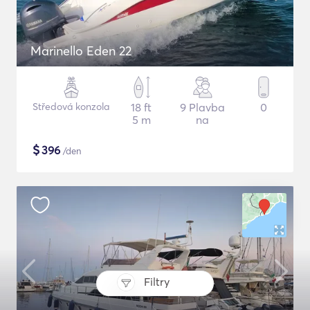
Marinello Eden 22
Středová konzola
18 ft
9 Plavba
0
5 m
na
$
396
/den
Filtry