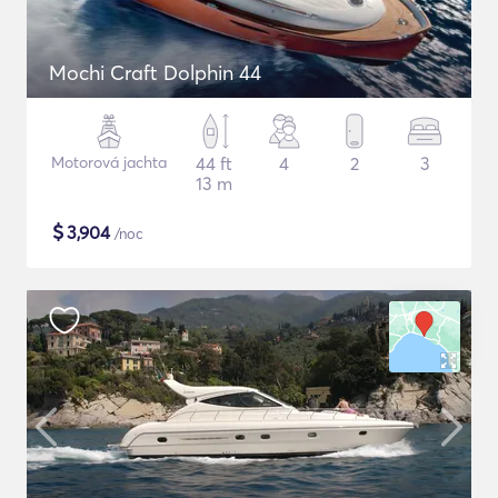
Mochi Craft Dolphin 44
Motorová jachta
44 ft
4
2
3
13 m
$
3,904
/noc