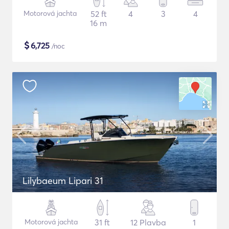
Motorová jachta
52 ft
4
3
4
16 m
$
6,725
/noc
Lilybaeum Lipari 31
Motorová jachta
31 ft
12 Plavba
1