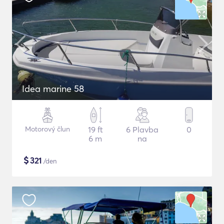
Idea marine 58
Motorový člun
19 ft
6 Plavba
0
6 m
na
$
321
/den