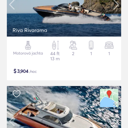
Riva Rivarama
Motorová jachta
44 ft
2
1
1
13 m
$
3,904
/noc