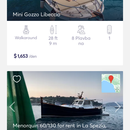
Mini Gozzo Libeccio
Walkaround
28 ft
8 Plavba
1
9 m
na
$
1,653
/den
Menorquin 60/130 for rent in La Spezia,