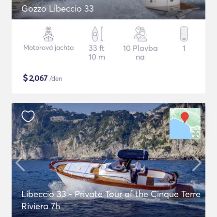
Gozzo Libeccio 33
Motorová jachta
33 ft
10 Plavba
1
10 m
na
$
2,067
/den
Libeccio 33 - Private Tour of the Cinque Terre
Riviera 7h