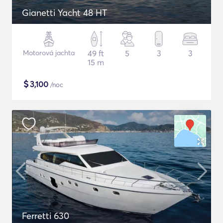
Gianetti Yacht 48 HT
Motorová jachta
49 ft
5
3
3
15 m
$
3,100
/noc
Ferretti 630