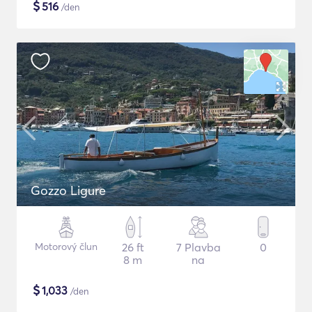
$
516
/den
Gozzo Ligure
Motorový člun
26 ft
7 Plavba
0
8 m
na
$
1,033
/den