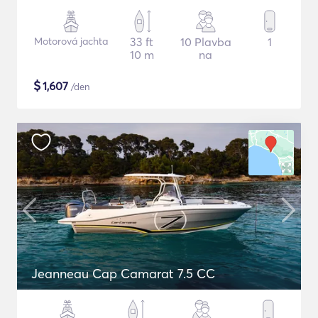
Motorová jachta
33 ft
10 Plavba
1
10 m
na
$
1,607
/den
Jeanneau Cap Camarat 7.5 CC