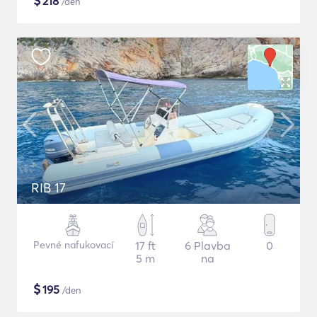
$
218
/den
RIB 17
Pevné nafukovací
17 ft
6 Plavba
0
5 m
na
$
195
/den