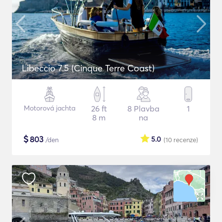
Libeccio 7.5 (Cinque Terre Coast)
Motorová jachta
26 ft
8 Plavba
1
8 m
na
$
803
5.0
/den
(10
recenze
)