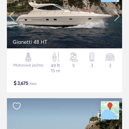
Gianetti 48 HT
Motorová jachta
49 ft
5
3
3
15 m
$
3,675
/noc