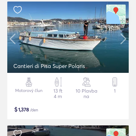
Cantieri di Pisa Super Polaris
Motorový člun
13 ft
10 Plavba
1
4 m
na
$
1,378
/den