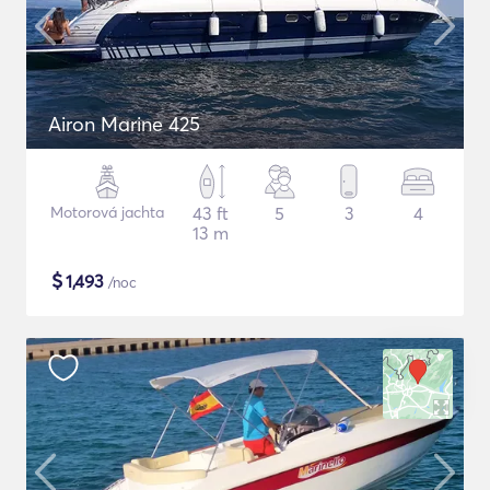
Airon Marine 425
Motorová jachta
43 ft
5
3
4
13 m
$
1,493
/noc