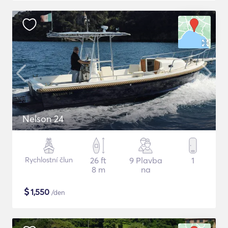
Nelson 24
Rychlostní člun
26 ft
9 Plavba
1
8 m
na
$
1,550
/den