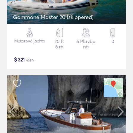
Gommone Master 20 (skippered)
Motorová jachta
20 ft
6 Plavba
0
6 m
na
$
321
/den