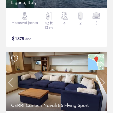
Liguria, Italy
Motorová jachta
42 ft
4
2
3
13 m
$
1,378
/noc
CERRI Cantieri Navali 86 Flying Sport