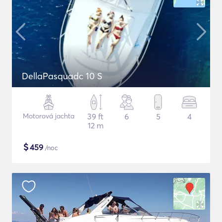
DellaPasquadc 10 S
Motorová jachta
39 ft
6
5
4
12 m
$
459
/noc