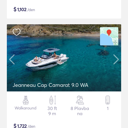
$
1,102
/den
Jeanneau Cap Camarat 9.0 WA
Walkaround
30 ft
8 Plavba
1
9 m
na
$
1,722
/den