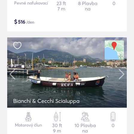
Pevné nafukovací
23 ft
8 Plavba
0
7 m
na
$
516
/den
Bianchi & Cecchi Scialuppa
Motorový člun
30 ft
10 Plavba
0
9 m
na