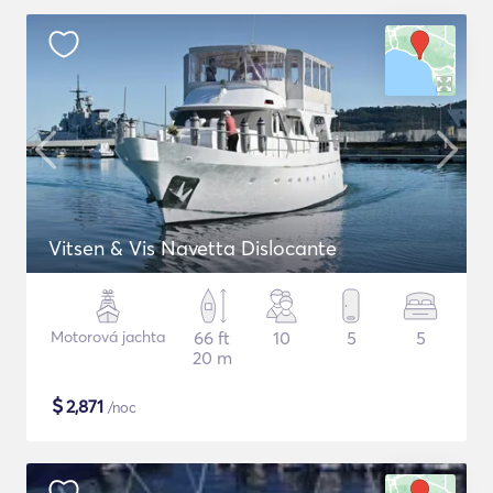
Vitsen & Vis Navetta Dislocante
Motorová jachta
66 ft
10
5
5
20 m
$
2,871
/noc