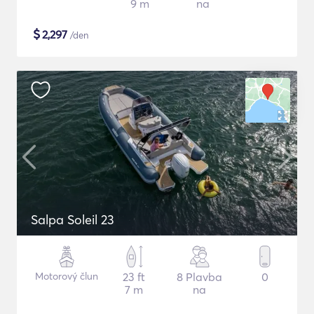
9 m
na
$
2,297
/den
Salpa Soleil 23
Motorový člun
23 ft
8 Plavba
0
7 m
na