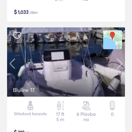
$
1,033
/den
Bluline 17
Středová konzola
17 ft
6 Plavba
0
5 m
na