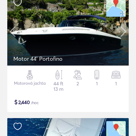
Motor 44' Portofino
Motorová jachta
44 ft
2
1
1
13 m
$
2,440
/noc