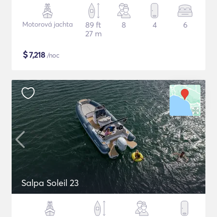
Motorová jachta
89 ft
8
4
6
27 m
$
7,218
/noc
Salpa Soleil 23