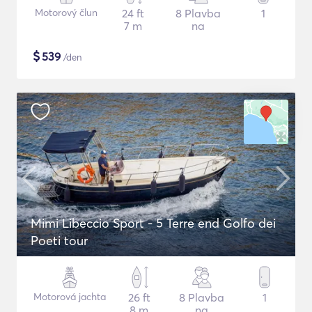
Motorový člun
24 ft
8 Plavba
1
7 m
na
$
539
/den
Mimi Libeccio Sport - 5 Terre end Golfo dei
Poeti tour
Motorová jachta
26 ft
8 Plavba
1
8 m
na