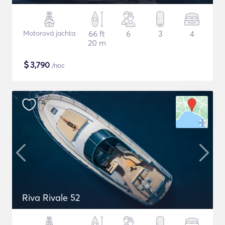
Motorová jachta
66 ft
6
3
4
20 m
$
3,790
/noc
Riva Rivale 52