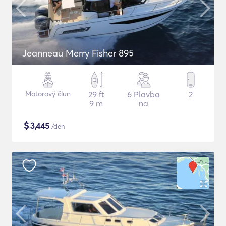
Jeanneau Merry Fisher 895
Motorový člun
29 ft
6 Plavba
2
9 m
na
$
3,445
/den