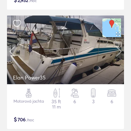
$
2,952
/noc
Elan Power35
Motorová jachta
35 ft
6
3
6
11 m
$
706
/noc