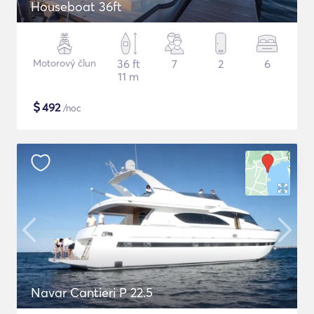
Houseboat 36ft
Motorový člun
36 ft
7
2
6
11 m
$
492
/noc
Navar Cantieri P 22.5