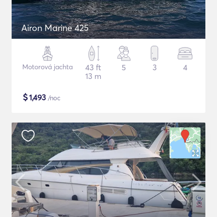
Airon Marine 425
Motorová jachta
43 ft
5
3
4
13 m
$
1,493
/noc