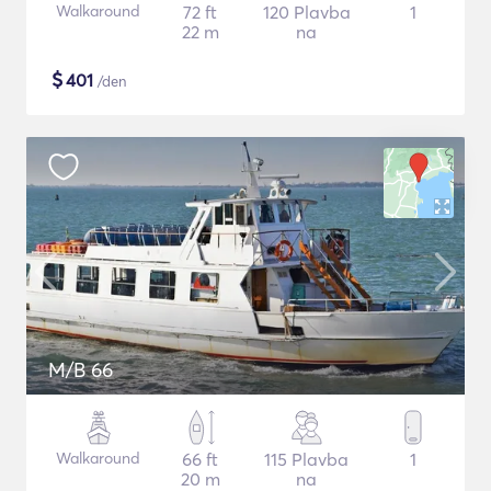
Walkaround
72 ft
120 Plavba
1
22 m
na
$
401
/den
M/B 66
Walkaround
66 ft
115 Plavba
1
20 m
na