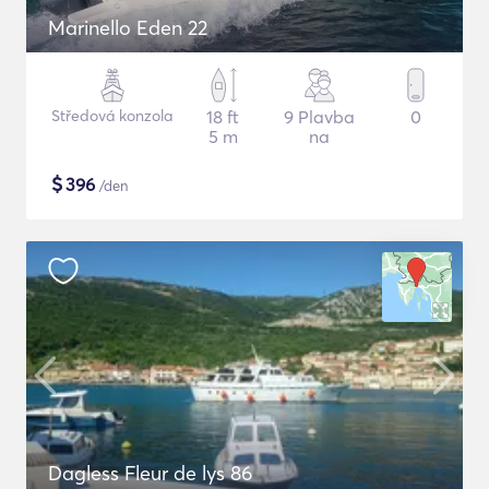
Marinello Eden 22
Středová konzola
18 ft
9 Plavba
0
5 m
na
$
396
/den
Dagless Fleur de lys 86