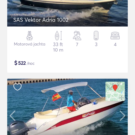
SAS Vektor Adria 1002
Motorová jachta
33 ft
7
3
4
10 m
$
522
/noc