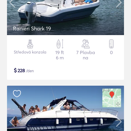
Ranieri Shark 19
Středová konzola
19 ft
7 Plavba
0
6 m
na
$
228
/den