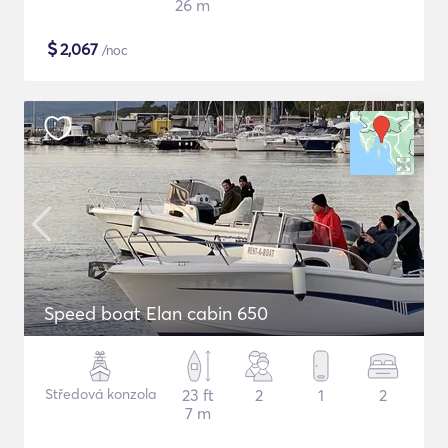
26 m
$
2,067
/noc
Speed boat Elan cabin 650
Středová konzola
23 ft
2
1
2
7 m