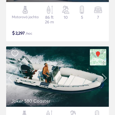
Motorová jachta
86 ft
10
5
7
26 m
$
2,297
/noc
Joker 580 Coaster