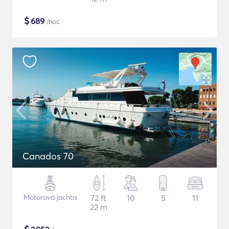
$
689
/noc
Canados 70
Motorová jachta
72 ft
10
5
11
22 m