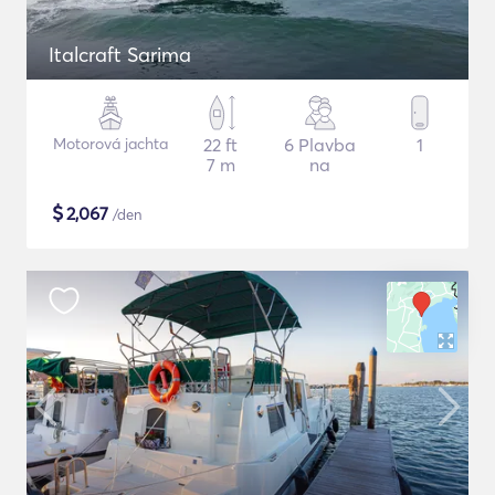
Italcraft Sarima
Motorová jachta
22 ft
6 Plavba
1
7 m
na
$
2,067
/den