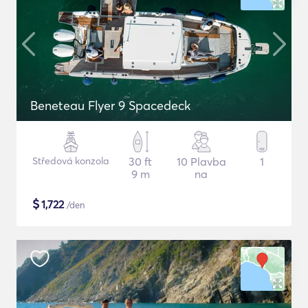
Beneteau Flyer 9 Spacedeck
Středová konzola
30 ft
10 Plavba
1
9 m
na
$
1,722
/den