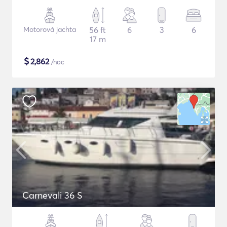
Motorová jachta
56 ft
6
3
6
17 m
$
2,862
/noc
Carnevali 36 S