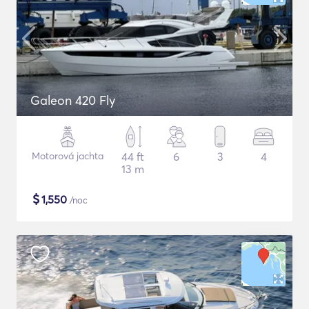
Galeon 420 Fly
Motorová jachta
44 ft
6
3
4
13 m
$
1,550
/noc