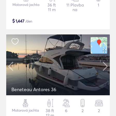
Motorová jachta
36 ft
11 Plavba
1
11 m
na
$
1,447
/den
Beneteau Antares 36
Motorová jachta
38 ft
6
2
2
12 m