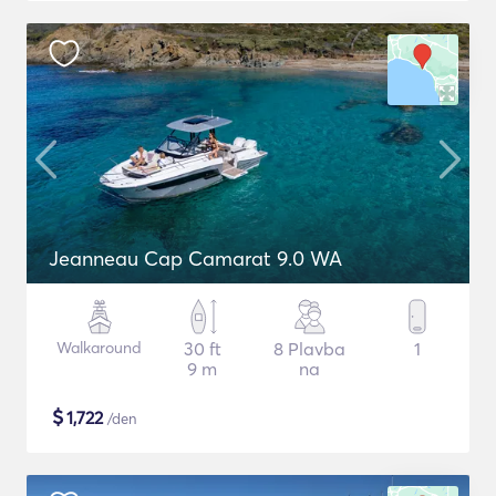
Jeanneau Cap Camarat 9.0 WA
Walkaround
30 ft
8 Plavba
1
9 m
na
$
1,722
/den