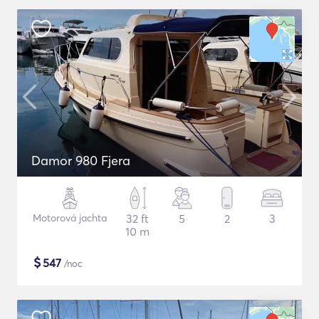
Damor 980 Fjera
Motorová jachta
32 ft
5
2
3
10 m
$
547
/noc