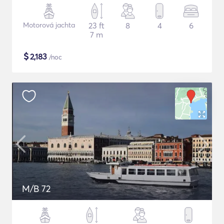
Motorová jachta
23 ft
8
4
6
7 m
$
2,183
/noc
M/B 72