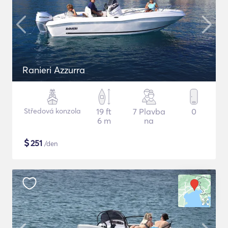
Ranieri Azzurra
Středová konzola
19 ft
7 Plavba
0
6 m
na
$
251
/den