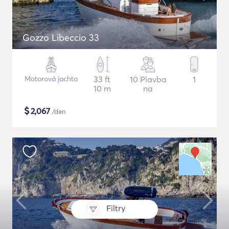
Gozzo Libeccio 33
Motorová jachta
33 ft
10 Plavba
1
10 m
na
$
2,067
/den
Filtry