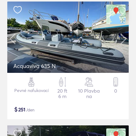
Acquaviva 635 N
Pevné nafukovací
20 ft
10 Plavba
0
6 m
na
$
251
/den