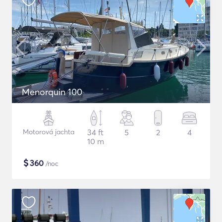
Menorquin 100
Motorová jachta
34 ft
5
2
4
10 m
$
360
/noc