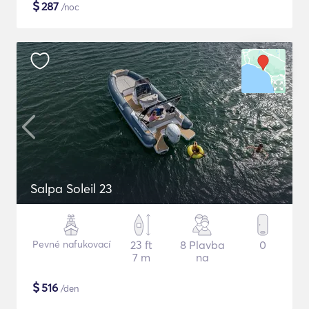
$
287
/noc
Salpa Soleil 23
Pevné nafukovací
23 ft
8 Plavba
0
7 m
na
$
516
/den