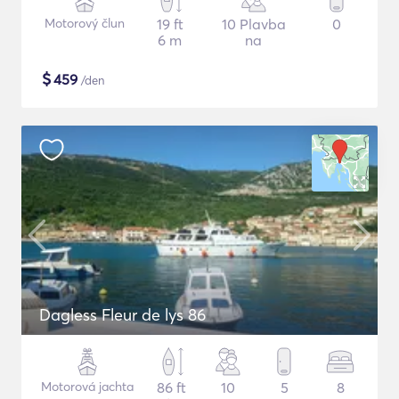
Motorový člun
19 ft
10 Plavba
0
6 m
na
$
459
/den
Dagless Fleur de lys 86
Motorová jachta
86 ft
10
5
8