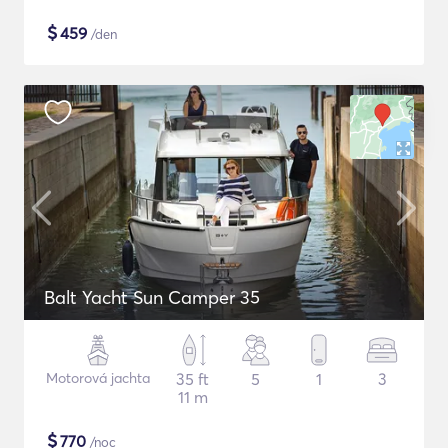
$
459
/den
Balt Yacht Sun Camper 35
Motorová jachta
35 ft
5
1
3
11 m
$
770
/noc