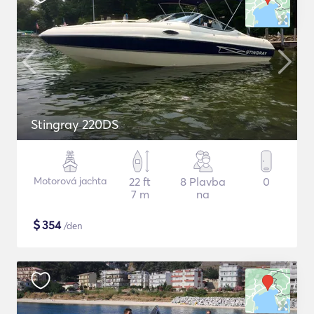
Stingray 220DS
Motorová jachta
22 ft
8 Plavba
0
7 m
na
$
354
/den