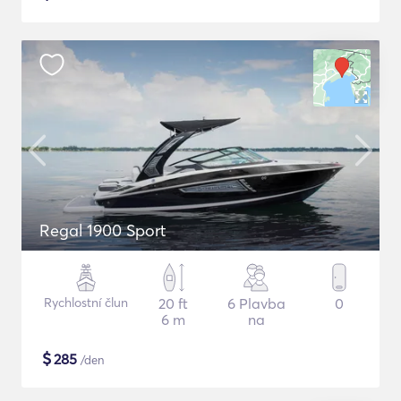
Regal 1900 Sport
Rychlostní člun
20 ft
6 Plavba
0
6 m
na
$
285
/den