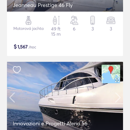
Jeanneau Prestige 46 Fly
Motorová jachta
49 ft
6
3
3
15 m
$
1,567
/noc
Innovazioni e Progetti Alena 56