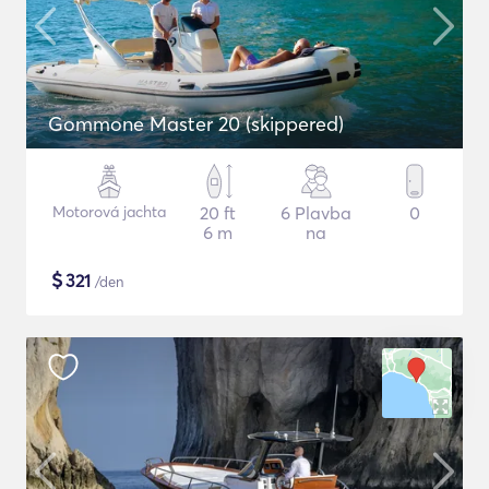
Gommone Master 20 (skippered)
Motorová jachta
20 ft
6 Plavba
0
6 m
na
$
321
/den