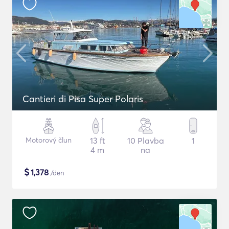
Cantieri di Pisa Super Polaris
Motorový člun
13 ft
10 Plavba
1
4 m
na
$
1,378
/den