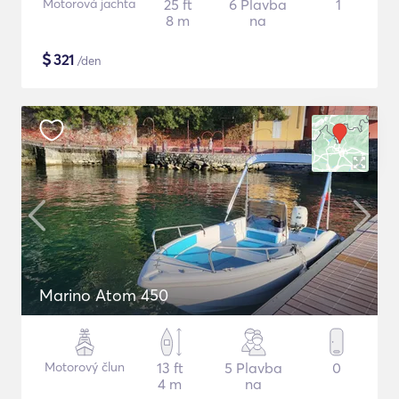
Motorová jachta
25 ft
6 Plavba
1
8 m
na
$
321
/den
Marino Atom 450
Motorový člun
13 ft
5 Plavba
0
4 m
na