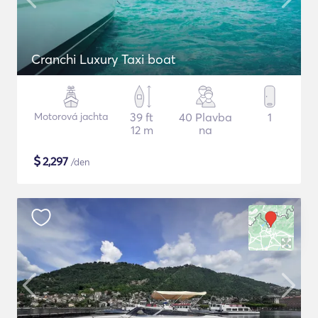
Cranchi Luxury Taxi boat
Motorová jachta
39 ft
40 Plavba
1
12 m
na
$
2,297
/den