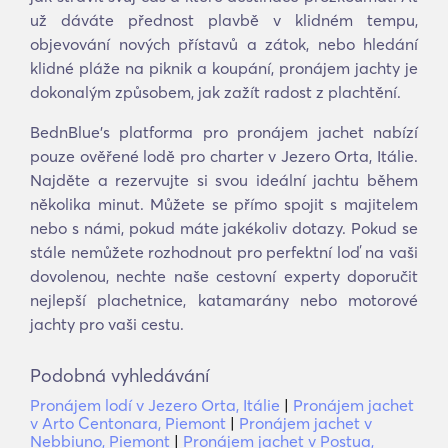
už dáváte přednost plavbě v klidném tempu,
objevování nových přístavů a zátok, nebo hledání
klidné pláže na piknik a koupání, pronájem jachty je
dokonalým způsobem, jak zažít radost z plachtění.
BednBlue's platforma pro pronájem jachet nabízí
pouze ověřené lodě pro charter v Jezero Orta, Itálie.
Najděte a rezervujte si svou ideální jachtu během
několika minut. Můžete se přímo spojit s majitelem
nebo s námi, pokud máte jakékoliv dotazy. Pokud se
stále nemůžete rozhodnout pro perfektní loď na vaši
dovolenou, nechte naše cestovní experty doporučit
nejlepší plachetnice, katamarány nebo motorové
jachty pro vaši cestu.
Podobná vyhledávání
Pronájem lodí v Jezero Orta, Itálie
|
Pronájem jachet
v Arto Centonara, Piemont
|
Pronájem jachet v
Nebbiuno, Piemont
|
Pronájem jachet v Postua,