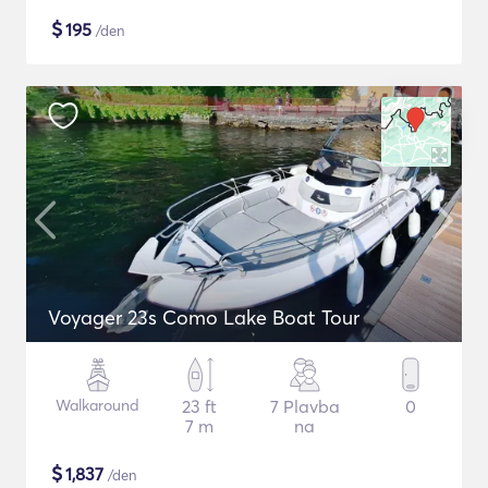
$
195
/den
Voyager 23s Como Lake Boat Tour
Walkaround
23 ft
7 Plavba
0
7 m
na
$
1,837
/den