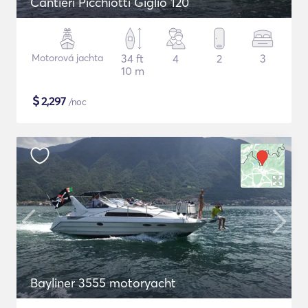
Cantieri Picchiotti Giglio 120
Motorová jachta
34 ft
4
2
3
10 m
$
2,297
/noc
Bayliner 3555 motoryacht