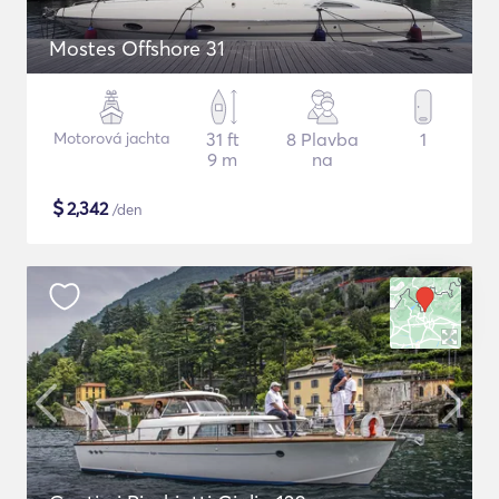
Mostes Offshore 31
Motorová jachta
31 ft
8 Plavba
1
9 m
na
$
2,342
/den