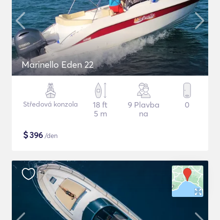
Marinello Eden 22
Středová konzola
18 ft
9 Plavba
0
5 m
na
$
396
/den