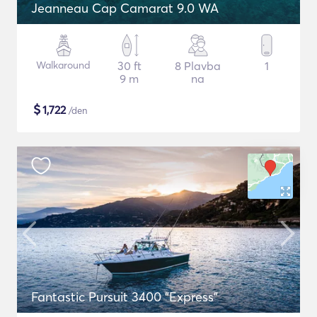
Jeanneau Cap Camarat 9.0 WA
Walkaround
30 ft
8 Plavba
1
9 m
na
$
1,722
/den
Fantastic Pursuit 3400 "Express"