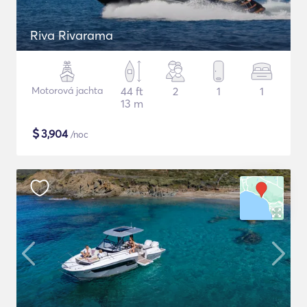
Riva Rivarama
Motorová jachta
44 ft
2
1
1
13 m
$
3,904
/noc