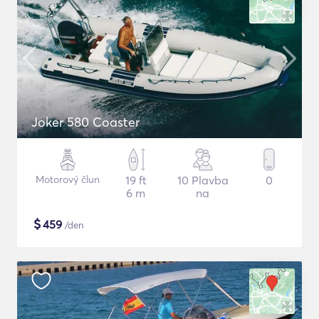
Joker 580 Coaster
Motorový člun
19 ft
10 Plavba
0
6 m
na
$
459
/den