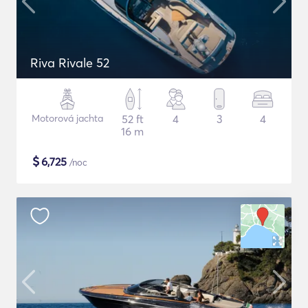
Riva Rivale 52
Motorová jachta
52 ft
4
3
4
16 m
$
6,725
/noc