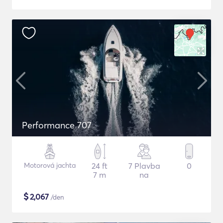
Performance 707
Motorová jachta
24 ft
7 Plavba
0
7 m
na
$
2,067
/den