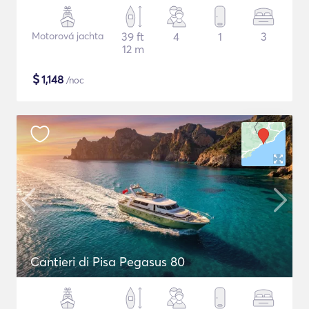
Motorová jachta
39 ft
4
1
3
12 m
$
1,148
/noc
Cantieri di Pisa Pegasus 80