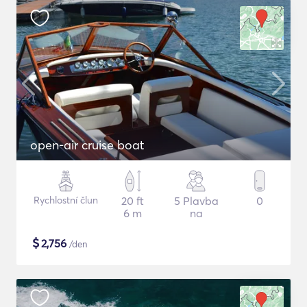
open-air cruise boat
Rychlostní člun
20 ft
5 Plavba
0
6 m
na
$
2,756
/den