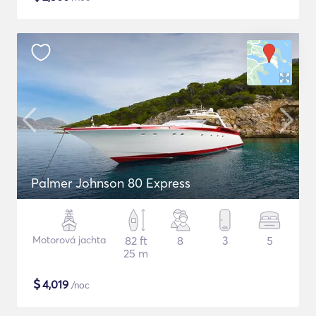
Palmer Johnson 80 Express
Motorová jachta
82 ft
8
3
5
25 m
$
4,019
/noc