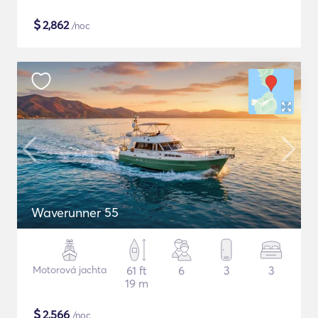
$
2,862
/noc
Waverunner 55
Motorová jachta
61 ft
6
3
3
19 m
$
2,566
/noc