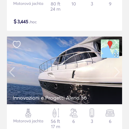
Motorová jachta
80 ft
10
3
9
24 m
$
3,445
/noc
Innovazioni e Progetti Alena 56
Motorová jachta
56 ft
6
3
6
17 m