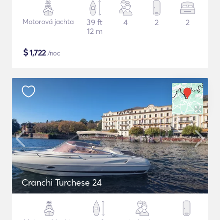
Motorová jachta
39 ft
4
2
2
12 m
$
1,722
/noc
Cranchi Turchese 24