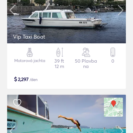
Vip Taxi Boat
Motorová jachta
39 ft
50 Plavba
0
12 m
na
$
2,297
/den