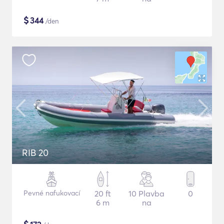
$
344
/den
RIB 20
Pevné nafukovací
20 ft
10 Plavba
0
6 m
na