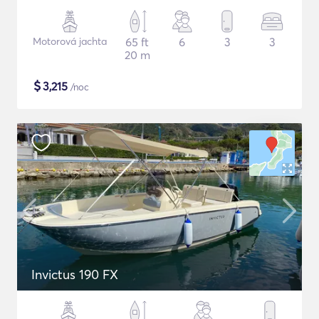
Motorová jachta
65 ft
6
3
3
20 m
$
3,215
/noc
Invictus 190 FX