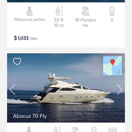
Motorová jachta
33 ft
18 Plavba
0
10 m
na
$
1,033
/den
Abacus 70 Fly