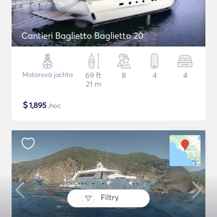
Cantieri Baglietto Baglietto 20
Motorová jachta
69 ft
8
4
4
21 m
$
1,895
/noc
Filtry