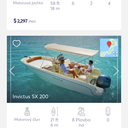
Motorová jachta
58 ft
6
3
4
18 m
$
2,297
/noc
Invictus SX 200
Motorový člun
21 ft
8 Plavba
0
6 m
na