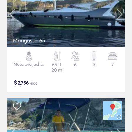
Mangusta 65
Motorová jachta
65 ft
6
3
7
20 m
$
2,756
/noc