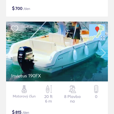
$
700
/den
Invictus 190FX
Motorový člun
20 ft
8 Plavba
0
6 m
na
$
815
/den