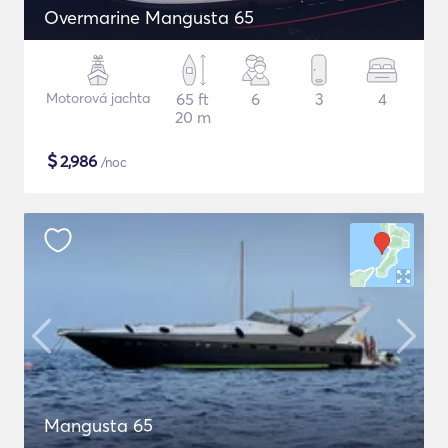
Overmarine Mangusta 65
Motorová jachta
65 ft
6
3
4
20 m
$
2,986
/noc
Mangusta 65