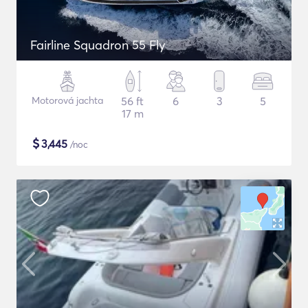
Fairline Squadron 55 Fly
Motorová jachta
56 ft
6
3
5
17 m
$
3,445
/noc