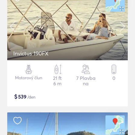
Invictus 190FX
Motorový člun
21 ft
7 Plavba
0
6 m
na
$
539
/den