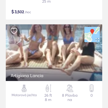
25 m
$
3,502
/noc
Artigiana Lancia
Motorová jachta
26 ft
8 Plavba
0
8 m
na