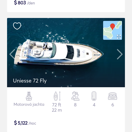
$
803
/den
Uniesse 72 Fly
Motorová jachta
72 ft
8
4
6
22 m
$
5,122
/noc