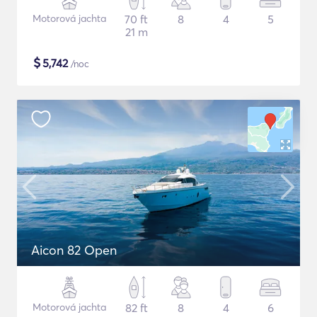
Motorová jachta
70 ft
8
4
5
21 m
$
5,742
/noc
Aicon 82 Open
Motorová jachta
82 ft
8
4
6