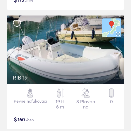
$
172
/den
RIB 19
Pevné nafukovací
19 ft
8 Plavba
0
6 m
na
$
160
/den