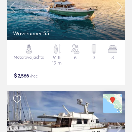
Waverunner 55
Motorová jachta
61 ft
6
3
3
19 m
$
2,566
/noc