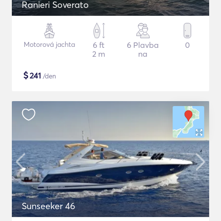
Ranieri Soverato
Motorová jachta
6 ft
6 Plavba
0
2 m
na
$
241
/den
Sunseeker 46