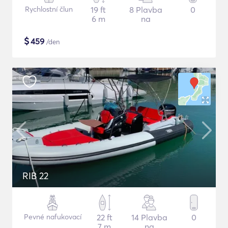
Rychlostní člun
19 ft
8 Plavba
0
6 m
na
$
459
/den
RIB 22
Pevné nafukovací
22 ft
14 Plavba
0
7 m
na