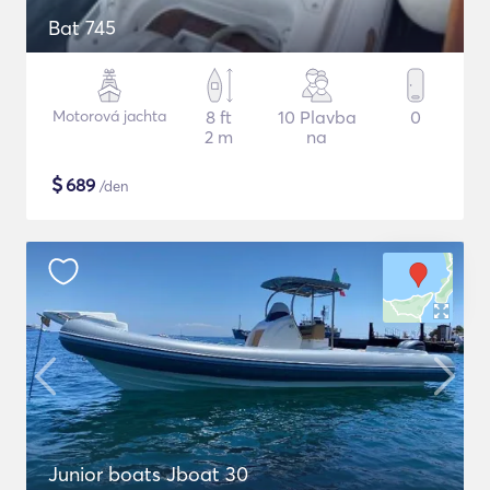
Bat 745
Motorová jachta
8 ft
10 Plavba
0
2 m
na
$
689
/den
Junior boats Jboat 30