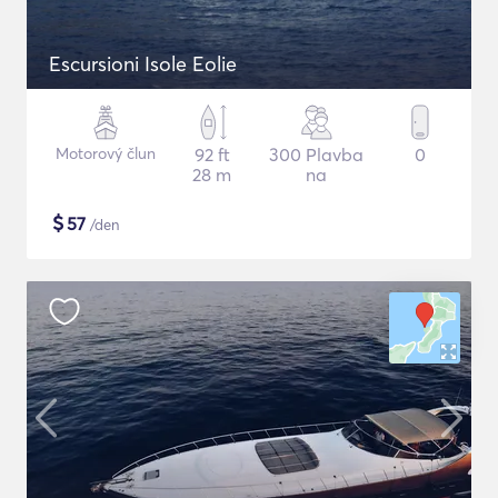
Escursioni Isole Eolie
Motorový člun
92 ft
300 Plavba
0
28 m
na
$
57
/den