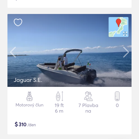
Jaguar S.E.
Motorový člun
19 ft
7 Plavba
0
6 m
na
$
310
/den