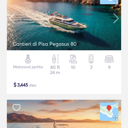
Cantieri di Pisa Pegasus 80
Motorová jachta
80 ft
10
3
9
24 m
$
3,445
/noc