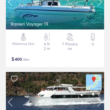
Ranieri Voyager 19
Motorový člun
6 ft
7 Plavba
0
2 m
na
$
400
/den