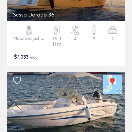
Sessa Dorado 36
Motorová jachta
36 ft
4
2
2
11 m
$
1,033
/noc