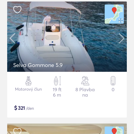
Selva Gommone 5.9
Motorový člun
19 ft
8 Plavba
0
6 m
na
$
321
/den