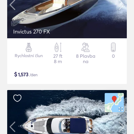
Invictus 270 FX
Rychlostní člun
27 ft
8 Plavba
0
8 m
na
$
1,573
/den