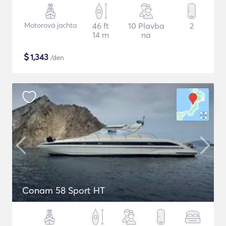
Motorová jachta
46 ft
10 Plavba
2
14 m
na
$
1,343
/den
Conam 58 Sport HT