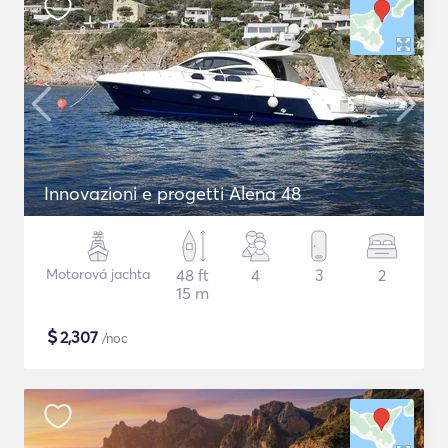
Innovazioni e progetti Alena 48
Motorová jachta
48 ft
4
3
2
15 m
$
2,307
/noc