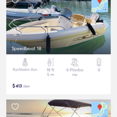
Speedboat 18
Rychlostní člun
18 ft
6 Plavba
0
5 m
na
$
413
/den