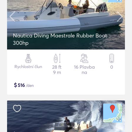
Nautica Diving Maestrale Rubber Boat
300hp
Rychlostní člun
28 ft
16 Plavba
0
9 m
na
$
516
/den