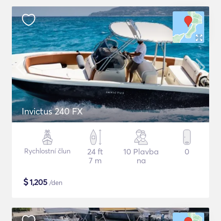
Invictus 240 FX
Rychlostní člun
24 ft
10 Plavba
0
7 m
na
$
1,205
/den