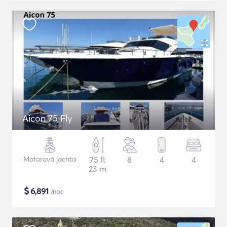
Aicon 75 Fly
Motorová jachta
75 ft
8
4
4
23 m
$
6,891
/noc