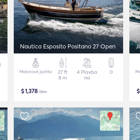
Nautica Esposito Positano 27 Open
J
Motorová jachta
27 ft
4 Plavba
0
Mo
8 m
na
$
1,378
/den