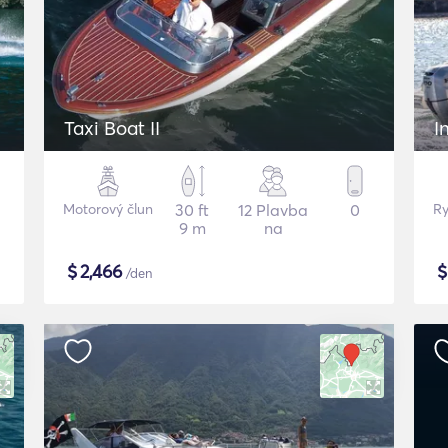
Taxi Boat II
I
Motorový člun
30 ft
12 Plavba
0
Ry
9 m
na
$
2,466
/den