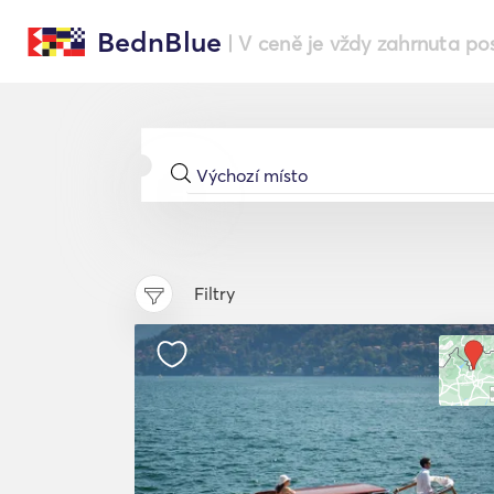
BednBlue
| V ceně je vždy zahrnuta po
Filtry