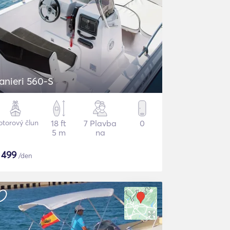
anieri 560-S
torový člun
18 ft
7 Plavba
0
5 m
na
$
499
/den