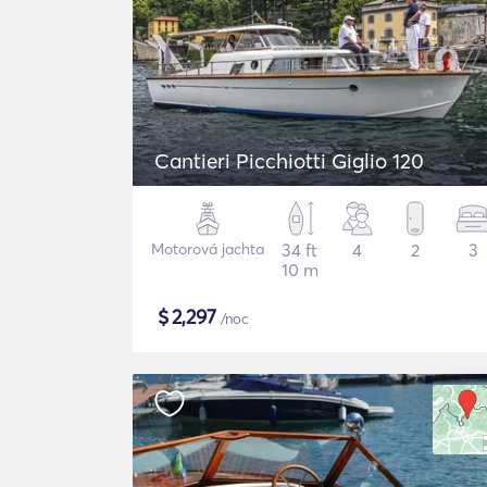
Cantieri Picchiotti Giglio 120
Motorová jachta
34 ft
4
2
3
10 m
$
2,297
/noc