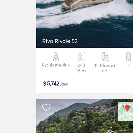
Riva Rivale 52
Rychlostní člun
52 ft
12 Plavba
2
16 m
na
$
5,742
/den