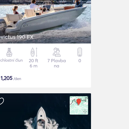
nvictus 190 FX
chlostní člun
20 ft
7 Plavba
0
6 m
na
$
1,205
/den