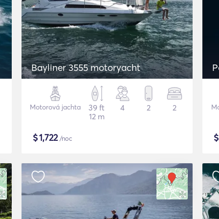
Bayliner 3555 motoryacht
P
Motorová jachta
39 ft
4
2
2
Mo
12 m
$
1,722
/noc