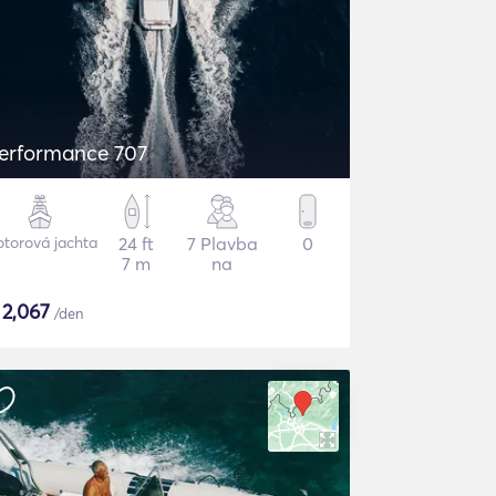
erformance 707
torová jachta
24 ft
7 Plavba
0
7 m
na
$
2,067
/den