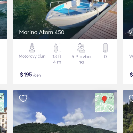
Marino Atom 450
V
Motorový člun
13 ft
5 Plavba
0
W
4 m
na
$
195
/den