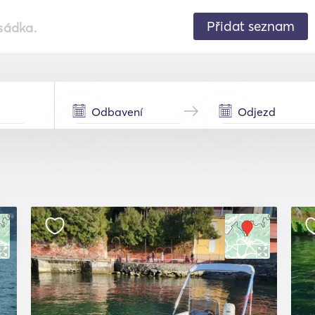
Přidat seznam
sádka.