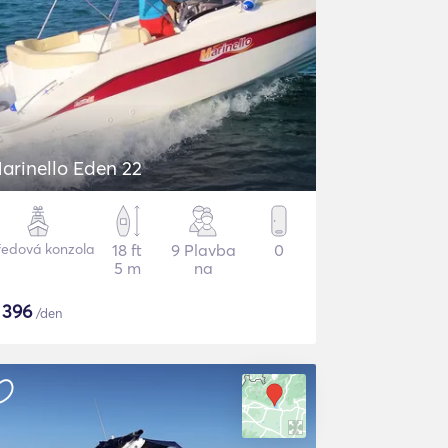
arinello Eden 22
ředová konzola
18 ft
9 Plavba
0
5 m
na
$
396
/den