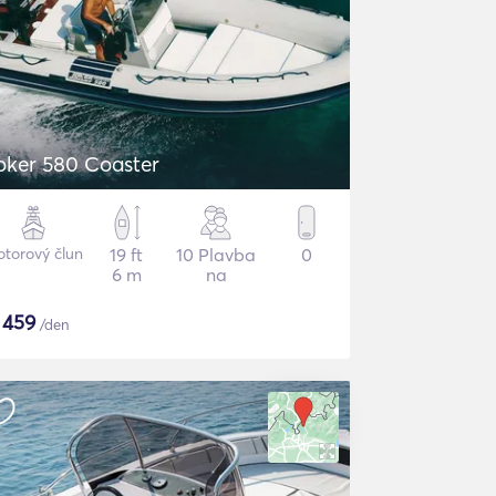
oker 580 Coaster
torový člun
19 ft
10 Plavba
0
6 m
na
$
459
/den