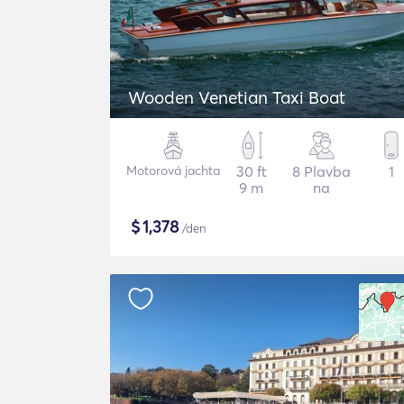
Wooden Venetian Taxi Boat
Motorová jachta
30 ft
8 Plavba
1
9 m
na
$
1,378
/den