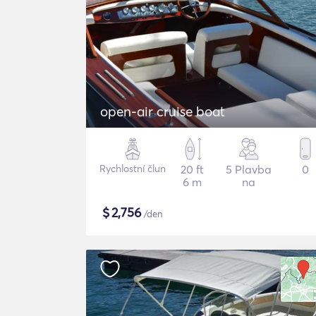
open-air cruise boat
Rychlostní člun
20 ft
5 Plavba
0
6 m
na
$
2,756
/den