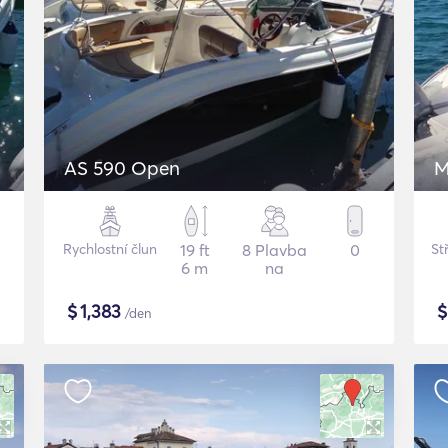
AS 590 Open
M
Rychlostní člun
19 ft
8 Plavba
0
St
6 m
na
$
1,383
/den