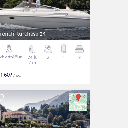
ranchi turchese 24
chlostní člun
24 ft
2
1
2
7 m
$
1,607
/noc