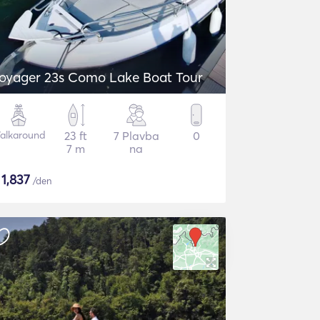
oyager 23s Como Lake Boat Tour
alkaround
23 ft
7 Plavba
0
7 m
na
$
1,837
/den