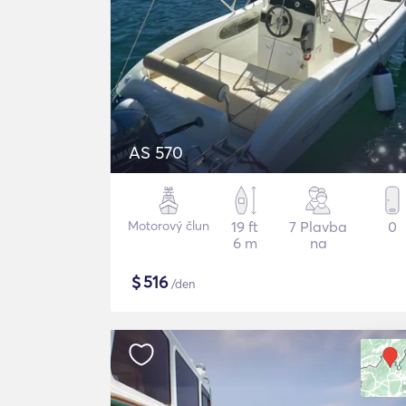
AS 570
Motorový člun
19 ft
7 Plavba
0
6 m
na
$
516
/den