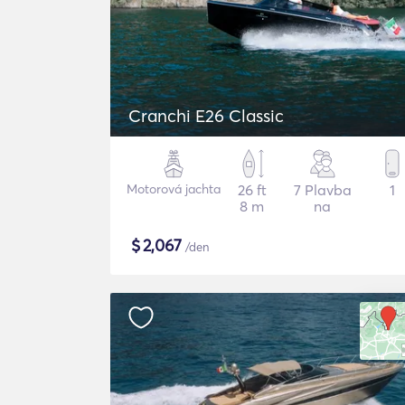
Cranchi E26 Classic
Motorová jachta
26 ft
7 Plavba
1
8 m
na
$
2,067
/den