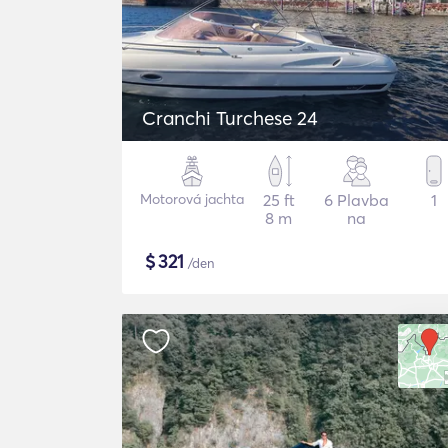
Cranchi Turchese 24
Motorová jachta
25 ft
6 Plavba
1
8 m
na
$
321
/den