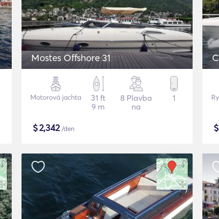
Mostes Offshore 31
C
Motorová jachta
31 ft
8 Plavba
1
Ry
9 m
na
$
2,342
/den