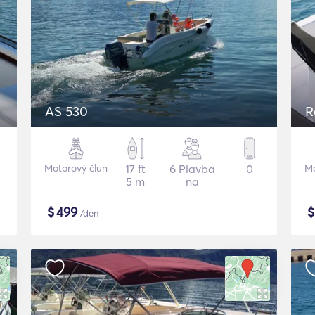
AS 530
R
Motorový člun
17 ft
6 Plavba
0
Mo
5 m
na
$
499
/den