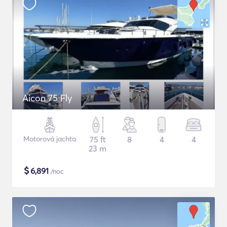
Aicon 75 Fly
Motorová jachta
75 ft
8
4
4
23 m
$
6,891
/noc