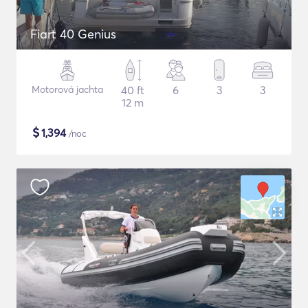
Fiart 40 Genius
Motorová jachta
40 ft
6
3
3
12 m
$
1,394
/noc