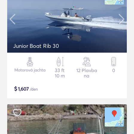
Junior Boat Rib 30
Motorová jachta
33 ft
12 Plavba
0
10 m
na
$
1,607
/den