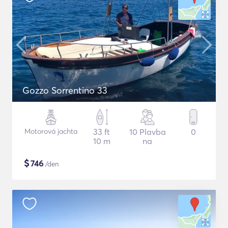
Gozzo Sorrentino 33
Motorová jachta
33 ft
10 Plavba
0
10 m
na
$
746
/den