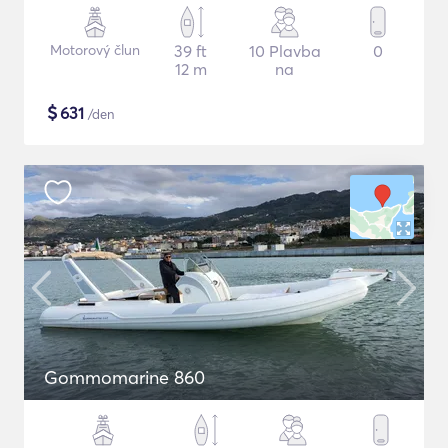
Motorový člun
39 ft
10 Plavba
0
12 m
na
$
631
/den
Gommomarine 860