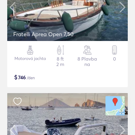
Fratelli Aprea Open 7,50
Motorová jachta
8 ft
8 Plavba
0
2 m
na
$
746
/den