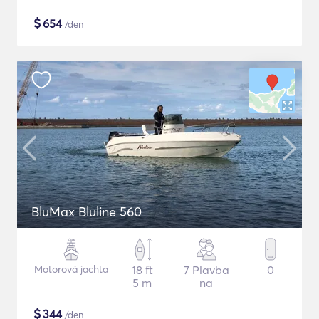
$
654
/den
BluMax Bluline 560
Motorová jachta
18 ft
7 Plavba
0
5 m
na
$
344
/den