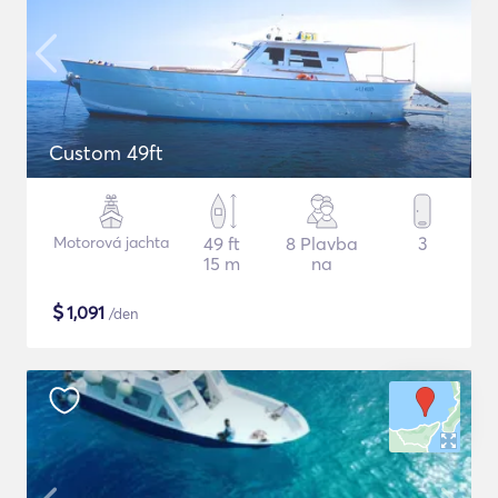
Custom 49ft
Motorová jachta
49 ft
8 Plavba
3
15 m
na
$
1,091
/den