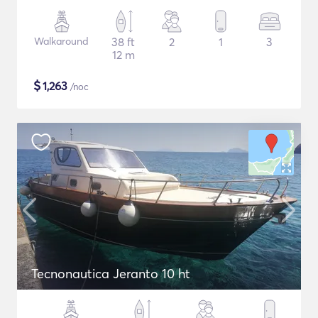
Walkaround
38 ft
2
1
3
12 m
$
1,263
/noc
Tecnonautica Jeranto 10 ht