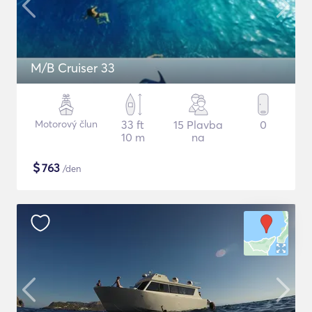
M/B Cruiser 33
Motorový člun
33 ft
15 Plavba
0
10 m
na
$
763
/den