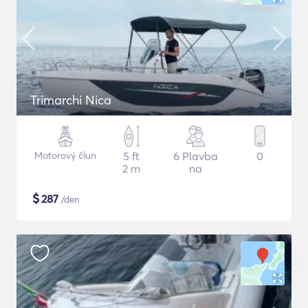
Trimarchi Nica
Motorový člun
5 ft
6 Plavba
0
2 m
na
$
287
/den