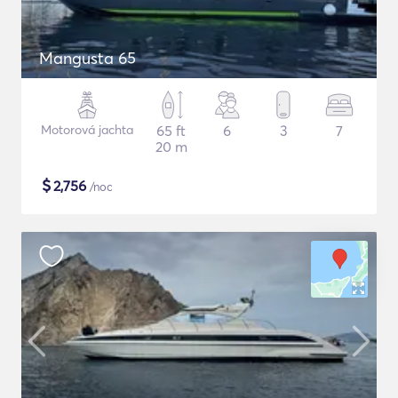
Mangusta 65
Motorová jachta
65 ft
6
3
7
20 m
$
2,756
/noc