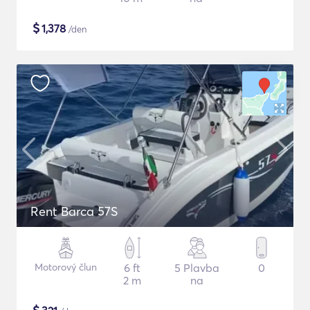
$
1,378
/den
Rent Barca 57S
Motorový člun
6 ft
5 Plavba
0
2 m
na