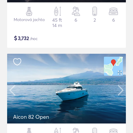
Motorová jachta
45 ft
6
2
6
14 m
$
3,732
/noc
Aicon 82 Open