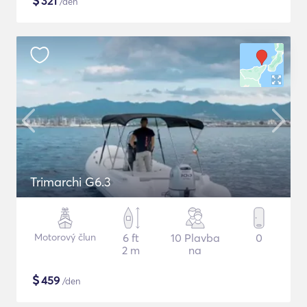
$
321
/den
Trimarchi G6.3
Motorový člun
6 ft
10 Plavba
0
2 m
na
$
459
/den