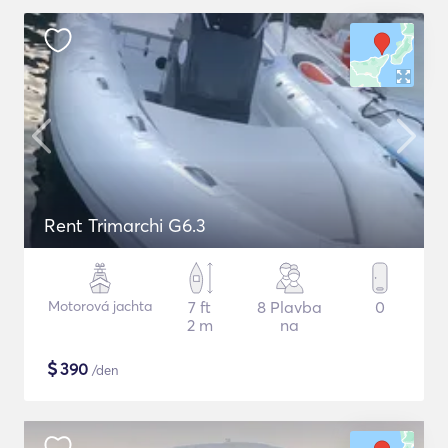
Rent Trimarchi G6.3
Motorová jachta
7 ft
8 Plavba
0
2 m
na
$
390
/den