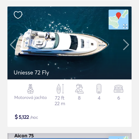
Uniesse 72 Fly
Motorová jachta
72 ft
8
4
6
22 m
$
5,122
/noc