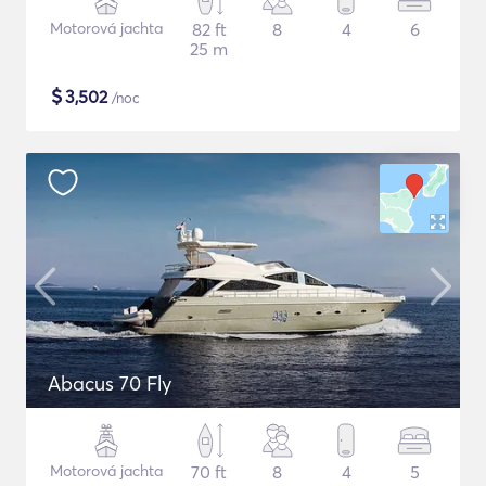
Motorová jachta
82 ft
8
4
6
25 m
$
3,502
/noc
Abacus 70 Fly
Motorová jachta
70 ft
8
4
5