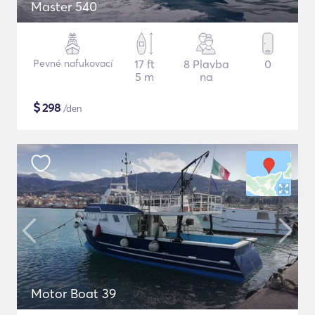
Master 540
Pevné nafukovací
17 ft
8 Plavba
0
5 m
na
$
298
/den
Motor Boat 39