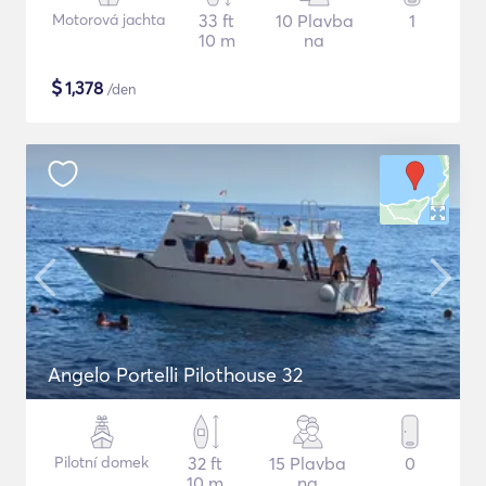
Motorová jachta
33 ft
10 Plavba
1
10 m
na
$
1,378
/den
Angelo Portelli Pilothouse 32
Pilotní domek
32 ft
15 Plavba
0
10 m
na