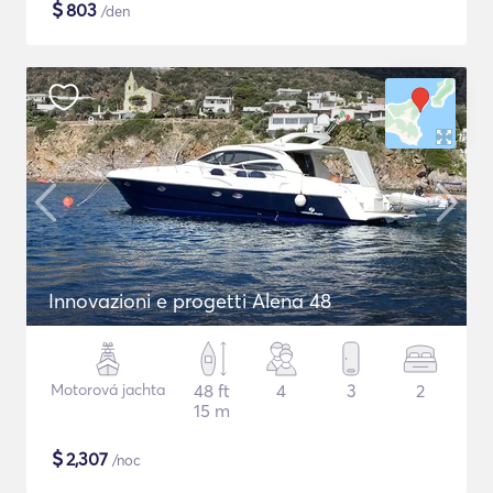
$
803
/den
Innovazioni e progetti Alena 48
Motorová jachta
48 ft
4
3
2
15 m
$
2,307
/noc