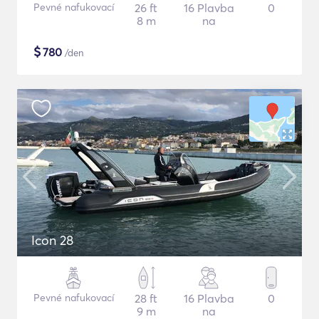
Pevné nafukovací
26 ft
16 Plavba
0
8 m
na
$
780
/den
Icon 28
Pevné nafukovací
28 ft
16 Plavba
0
9 m
na