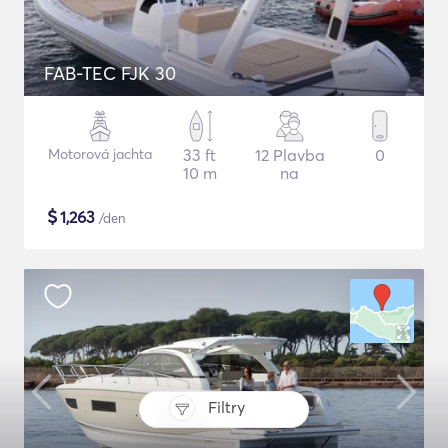
FAB-TEC FJK 30
Motorová jachta
33 ft
12 Plavba
0
10 m
na
$
1,263
/den
Filtry