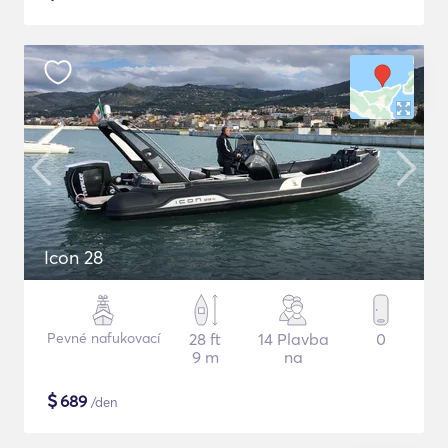
Icon 28
Pevné nafukovací
28 ft
14 Plavba
0
9 m
na
$
689
/den