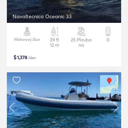
Navaltecnica Oceanic 33
Motorový člun
39 ft
25 Plavba
0
12 m
na
$
1,378
/den