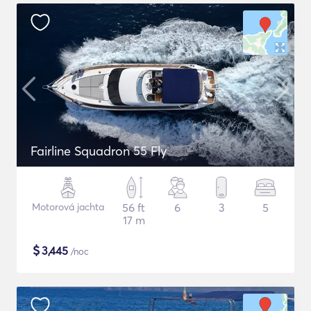
Fairline Squadron 55 Fly
Motorová jachta
56 ft
6
3
5
17 m
$
3,445
/noc