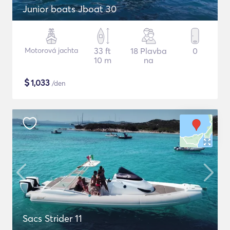
Junior boats Jboat 30
Motorová jachta
33 ft
18 Plavba
0
10 m
na
$
1,033
/den
Sacs Strider 11