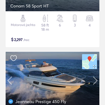
Conam 58 Sport HT
Motorová jachta
58 ft
6
3
4
18 m
$
2,297
/noc
Jeanneau Prestige 450 Fly