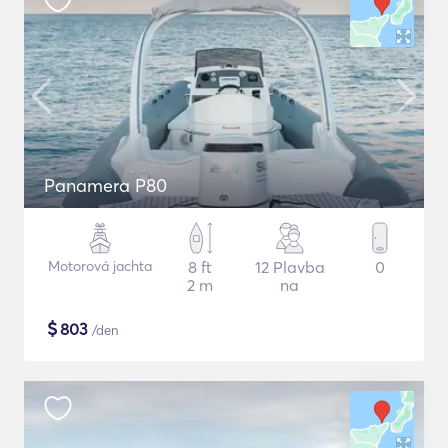
Panamera P80
Motorová jachta
8 ft
12 Plavba
0
2 m
na
$
803
/den