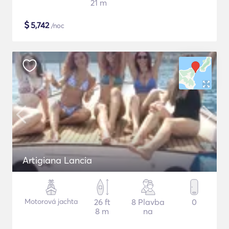
21 m
$
5,742
/noc
Artigiana Lancia
Motorová jachta
26 ft
8 Plavba
0
8 m
na