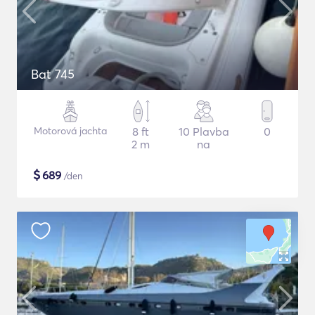
Bat 745
Motorová jachta
8 ft
10 Plavba
0
2 m
na
$
689
/den