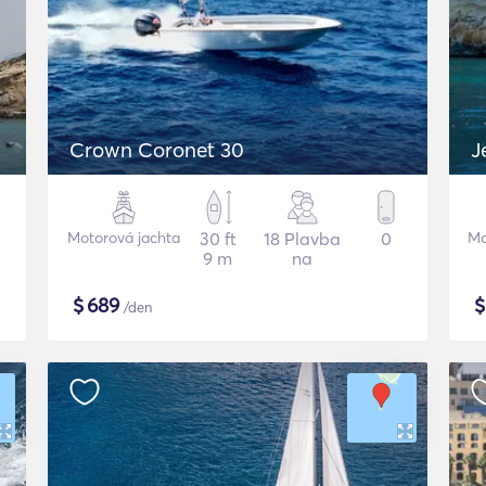
Crown Coronet 30
J
Motorová jachta
30 ft
18 Plavba
0
Mo
9 m
na
$
689
/den