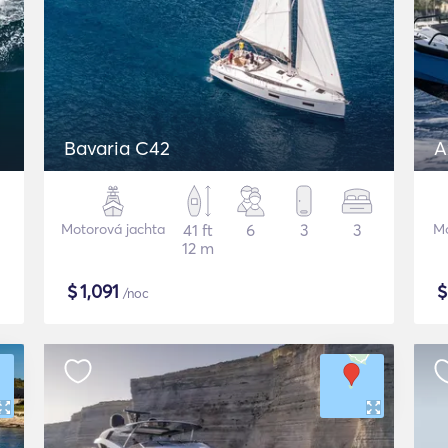
Bavaria C42
A
Motorová jachta
41 ft
6
3
3
Mo
12 m
$
1,091
/noc