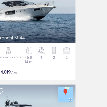
ranchi M 44
torová jachta
46 ft
4
2
2
14 m
$
4,019
/noc