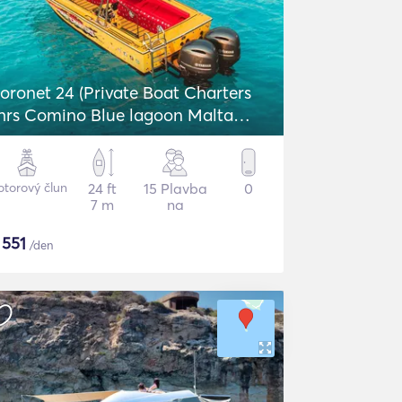
oronet 24 (Private Boat Charters
hrs Comino Blue lagoon Malta
ozo)
torový člun
24 ft
15 Plavba
0
7 m
na
$
551
/den