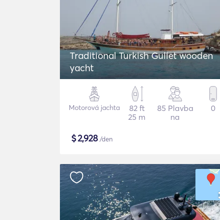
Traditional Turkish Gullet wooden
yacht
Motorová jachta
82 ft
85 Plavba
0
25 m
na
$
2,928
/den