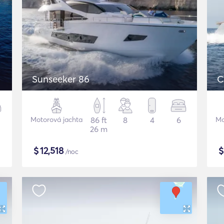
Sunseeker 86
C
Motorová jachta
86 ft
8
4
6
Mo
26 m
$
12,518
/noc