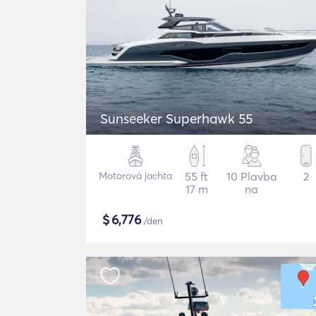
Sunseeker Superhawk 55
Motorová jachta
55 ft
10 Plavba
2
17 m
na
$
6,776
/den