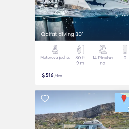
Qalfat diving 30'
Motorová jachta
30 ft
14 Plavba
0
9 m
na
$
516
/den