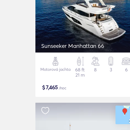
Sunseeker Manhattan 66
Motorová jachta
68 ft
8
3
6
21 m
$
7,465
/noc