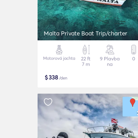
Malta Private Boat Trip/charter
Motorová jachta
22 ft
9 Plavba
0
7 m
na
$
338
/den