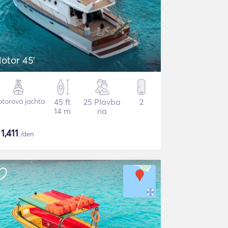
otor 45'
torová jachta
45 ft
25 Plavba
2
14 m
na
$
1,411
/den