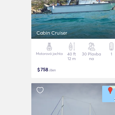
Cabin Cruiser
Motorová jachta
40 ft
30 Plavba
1
12 m
na
$
758
/den