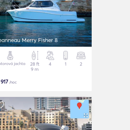
eanneau Merry Fisher 8
torová jachta
28 ft
4
1
2
9 m
$
917
/noc