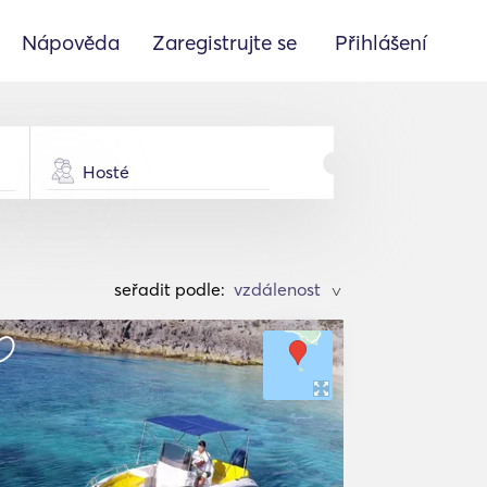
Nápověda
Zaregistrujte se
Přihlášení
Hosté
seřadit podle:
>