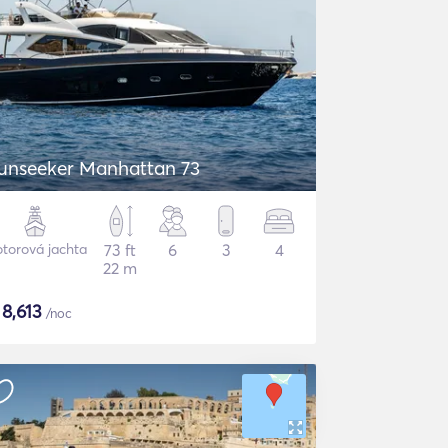
unseeker Manhattan 73
torová jachta
73 ft
6
3
4
22 m
$
8,613
/noc