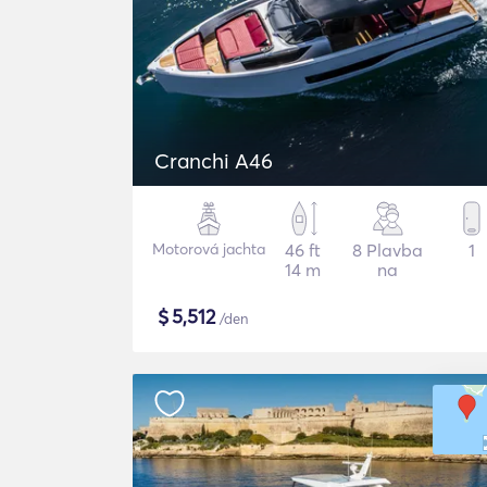
Cranchi A46
Motorová jachta
46 ft
8 Plavba
1
14 m
na
$
5,512
/den