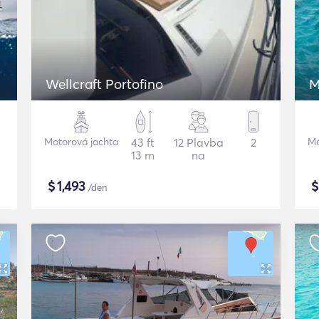
Wellcraft Portofino
M
Motorová jachta
43 ft
12 Plavba
2
Mo
13 m
na
$
1,493
/den