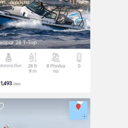
xopar 28 T-Top
torový člun
28 ft
8 Plavba
0
9 m
na
$
1,493
/den