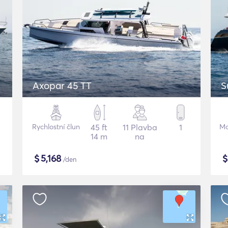
Axopar 45 TT
S
Rychlostní člun
45 ft
11 Plavba
1
Mo
14 m
na
$
5,168
/den