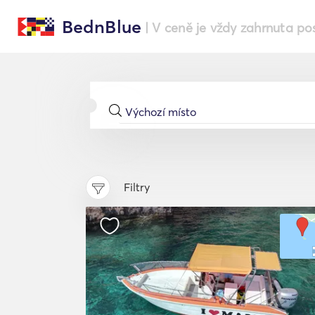
BednBlue
| V ceně je vždy zahrnuta po
Filtry