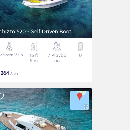
chizzo 520 - Self Driven Boat
chlostní člun
16 ft
7 Plavba
0
5 m
na
$
264
/den