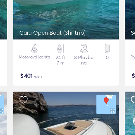
Gaia Open Boat (3hr trip)
S
Motorová jachta
24 ft
8 Plavba
0
Ry
7 m
na
$
401
/den