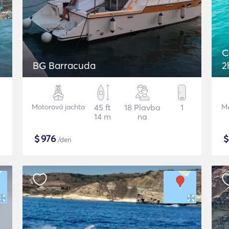
C
BG Barracuda
2
G
Motorová jachta
45 ft
18 Plavba
1
Mo
14 m
na
$
976
/den