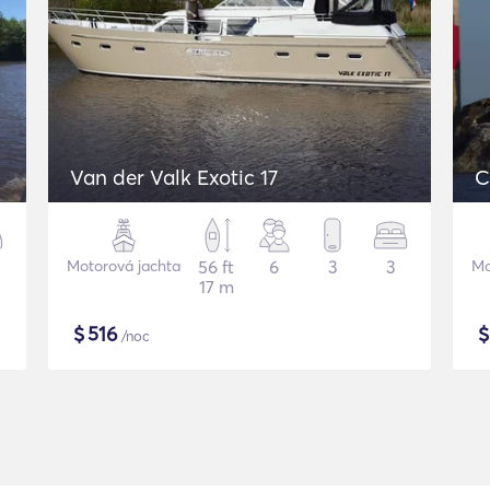
Van der Valk Exotic 17
C
Motorová jachta
56 ft
6
3
3
Mo
17 m
$
516
/noc