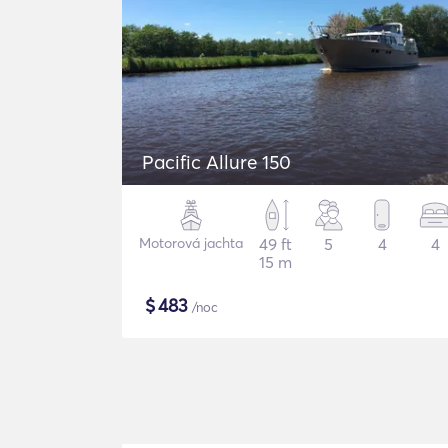
Pacific Allure 150
Motorová jachta
49 ft
5
4
4
15 m
$
483
/noc