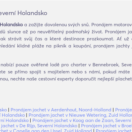
everní Holandsko
 Holandsko
a zažijte dovolenou svých snů. Pronájem motorov
dů slunce až po neuvěřitelný podmořský život. Pronájem j
jak strávit svůj čas a které destinace prozkoumat. Ať u
hledání klidné pláže na piknik a koupání, pronájem jachty
nabízí pouze ověřené lodě pro charter v Bennebroek, Sever
ete se přímo spojit s majitelem nebo s námi, pokud máte 
enou, nechte naše cestovní experty doporučit nejlepší plach
sko
|
Pronájem jachet v Aerdenhout, Noord-Holland
|
Pronáje
í Holandsko
|
Pronájem jachet v Nieuwe Wetering, Zuid Holla
rní Holandsko
|
Pronájem jachet v Koog aan de Zaan, Severn
jachet v De Rijp, Severní Holandsko
|
Pronájem jachet v Broe
het v Capelle aan den IJssel, Zuid Holland
|
Pronájem jachet