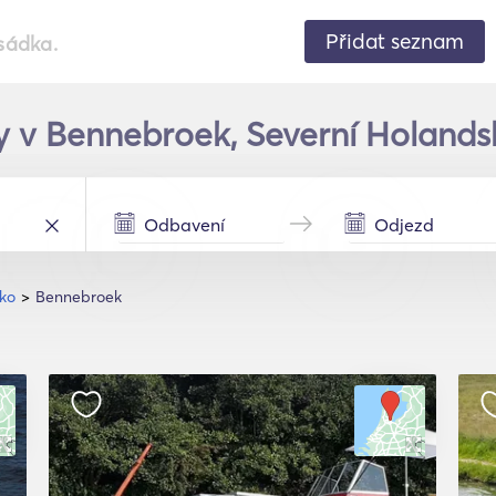
Přidat seznam
sádka.
 v Bennebroek, Severní Holands
sko
Bennebroek