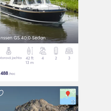
inssen GS 40.0 Sedan
torová jachta
42 ft
4
2
3
13 m
$
488
/noc