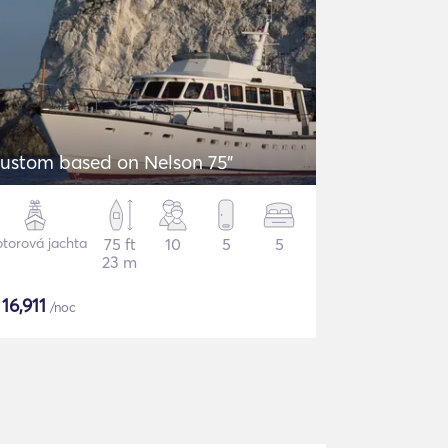
ustom based on Nelson 75"
torová jachta
75 ft
10
5
5
23 m
$
16,911
/noc