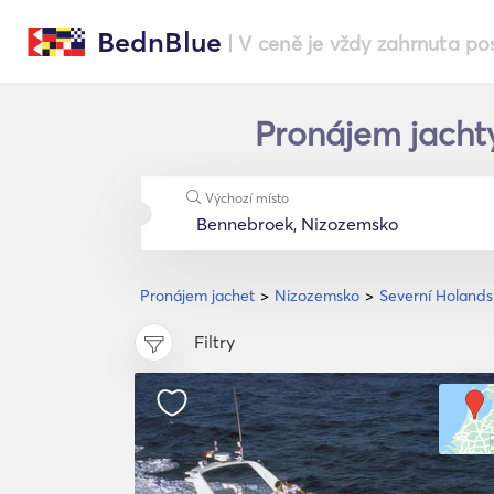
BednBlue
| V ceně je vždy zahrnuta po
Pronájem jachty
Výchozí místo
Pronájem jachet
Nizozemsko
Severní Holand
Filtry