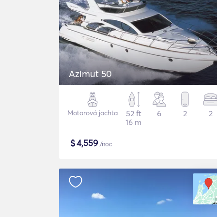
Azimut 50
Motorová jachta
52 ft
6
2
2
16 m
$
4,559
/noc