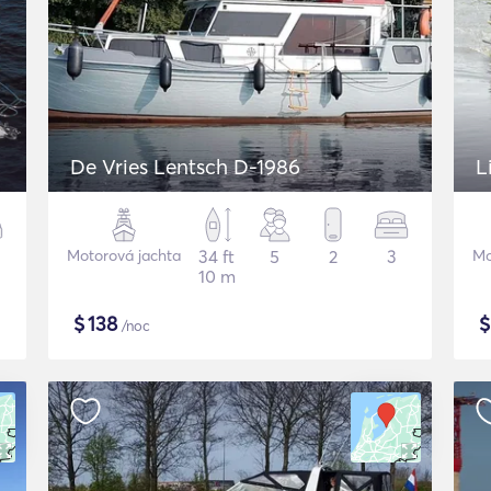
De Vries Lentsch D-1986
L
Motorová jachta
34 ft
5
2
3
Mo
10 m
$
138
/noc