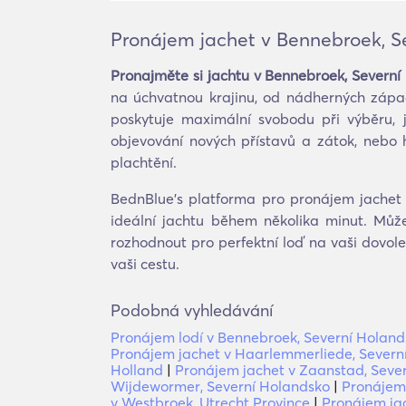
Pronájem jachet v Bennebroek, S
Pronajměte si jachtu v Bennebroek, Severní
na úchvatnou krajinu, od nádherných zápa
poskytuje maximální svobodu při výběru, 
objevování nových přístavů a zátok, nebo 
plachtění.
BednBlue's platforma pro pronájem jachet 
ideální jachtu během několika minut. Můž
rozhodnout pro perfektní loď na vaši dovol
vaši cestu.
Podobná vyhledávání
Pronájem lodí v Bennebroek, Severní Holand
Pronájem jachet v Haarlemmerliede, Severn
Holland
|
Pronájem jachet v Zaanstad, Seve
Wijdewormer, Severní Holandsko
|
Pronájem 
v Westbroek, Utrecht Province
|
Pronájem jac