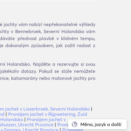
é jachty vám nabízí nepřekonatelné výhledy
achty v Bennebroek, Severní Holandsko vám
ž dáváte přednost plavbě v klidném tempu,
 je dokonalým způsobem, jak zažít radost z
ní Holandsko. Najděte a rezervujte si svou
jakékoliv dotazy. Pokud se stále nemůžete
etnice, katamarány nebo motorové jachty pro
m jachet v Lisserbroek, Severní Holandsko
|
nd
|
Pronájem jachet v Rijpwetering, Zuid
í Holandsko
|
Pronájem jachet v
Měna, jazyk a další
khuizen, Utrecht Province
|
Pronájem jachet
 v Eemnes, Utrecht Province
|
Pronájem