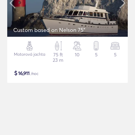
Custom based on Nelson 75"
Motorová jachta
75 ft
10
5
5
23 m
$
16,911
/noc