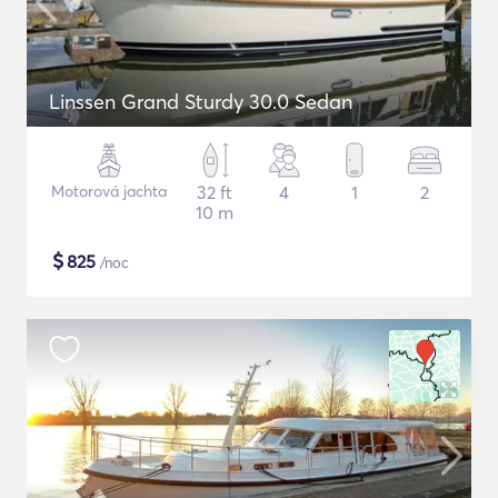
Linssen Grand Sturdy 30.0 Sedan
Motorová jachta
32 ft
4
1
2
10 m
$
825
/noc