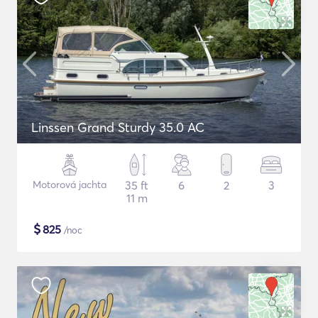
Linssen Grand Sturdy 35.0 AC
Motorová jachta
35 ft
6
2
3
11 m
$
825
/noc