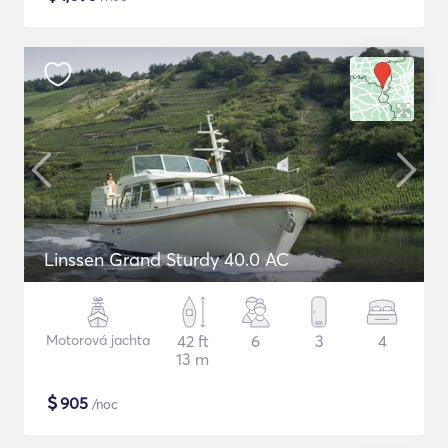
Linssen Grand Sturdy 40.0 AC
Motorová jachta
42 ft
6
3
4
13 m
$
905
/noc