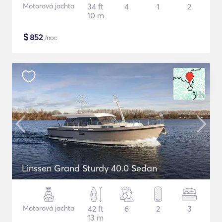
Motorová jachta
34 ft
4
1
2
10 m
$
852
/noc
Linssen Grand Sturdy 40.0 Sedan
Motorová jachta
42 ft
6
2
3
13 m