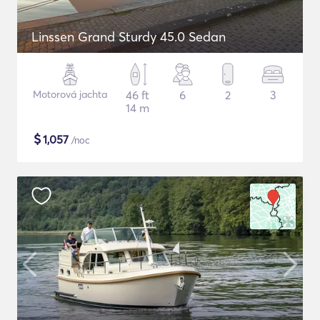
Linssen Grand Sturdy 45.0 Sedan
Motorová jachta
46 ft
6
2
3
14 m
$
1,057
/noc