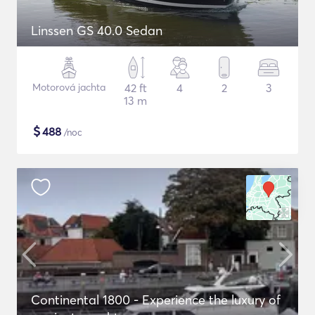
Linssen GS 40.0 Sedan
Motorová jachta
42 ft
4
2
3
13 m
$
488
/noc
Continental 1800 - Experience the luxury of