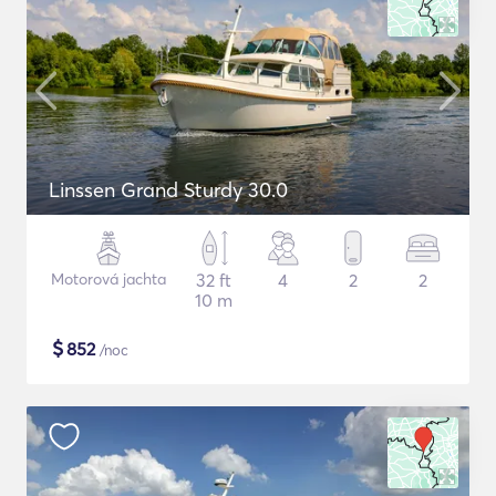
Linssen Grand Sturdy 30.0
Motorová jachta
32 ft
4
2
2
10 m
$
852
/noc