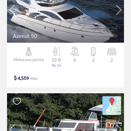
Azimut 50
Motorová jachta
52 ft
6
2
2
16 m
$
4,559
/noc