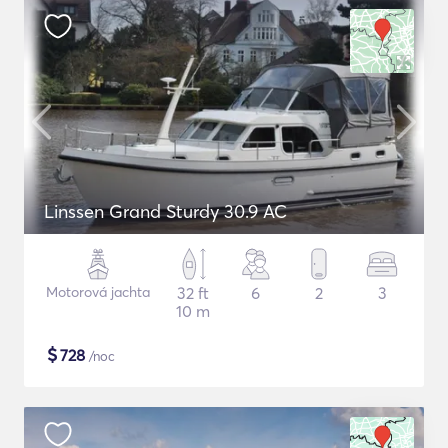
Linssen Grand Sturdy 30.9 AC
Motorová jachta
32 ft
6
2
3
10 m
$
728
/noc