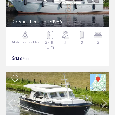
De Vries Lentsch D-1986
Motorová jachta
34 ft
5
2
3
10 m
$
138
/noc