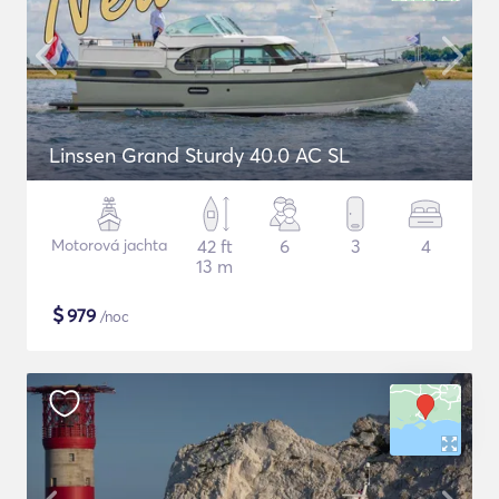
Linssen Grand Sturdy 40.0 AC SL
Motorová jachta
42 ft
6
3
4
13 m
$
979
/noc