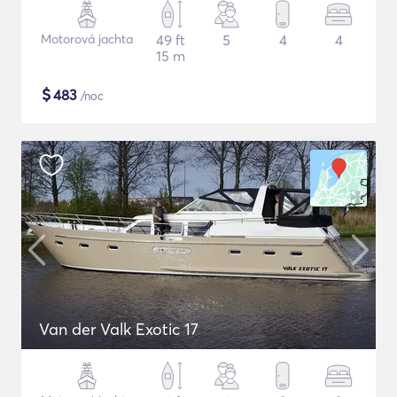
Motorová jachta
49 ft
5
4
4
15 m
$
483
/noc
Van der Valk Exotic 17