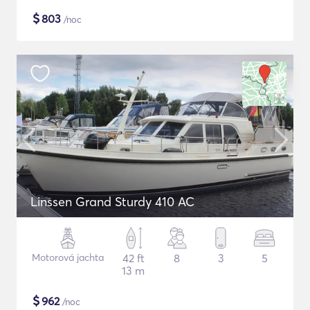
$
803
/noc
Linssen Grand Sturdy 410 AC
Motorová jachta
42 ft
8
3
5
13 m
$
962
/noc