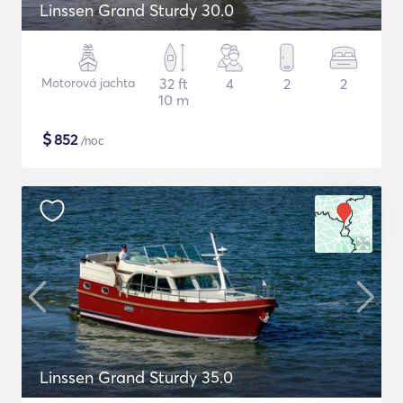
Linssen Grand Sturdy 30.0
Motorová jachta
32 ft
4
2
2
10 m
$
852
/noc
Linssen Grand Sturdy 35.0