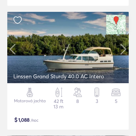
Linssen Grand Sturdy 40.0 AC Intero
Motorová jachta
42 ft
8
3
5
13 m
$
1,088
/noc