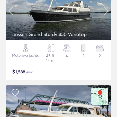
Linssen Grand Sturdy 450 Variotop
Motorová jachta
45 ft
4
2
2
14 m
$
1,588
/noc