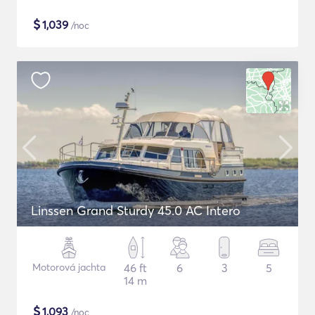
$
1,039
/noc
Linssen Grand Sturdy 45.0 AC Intero
Motorová jachta
46 ft
6
3
5
14 m
$
1,093
/noc