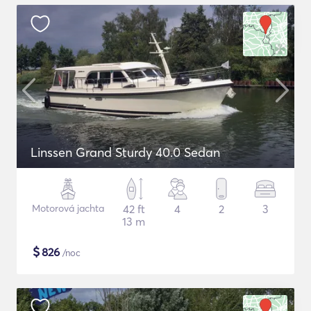
Linssen Grand Sturdy 40.0 Sedan
Motorová jachta
42 ft
4
2
3
13 m
$
826
/noc