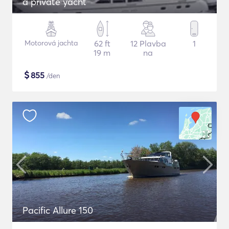
a private yacht
Motorová jachta
62 ft
12 Plavba
1
19 m
na
$
855
/den
Pacific Allure 150