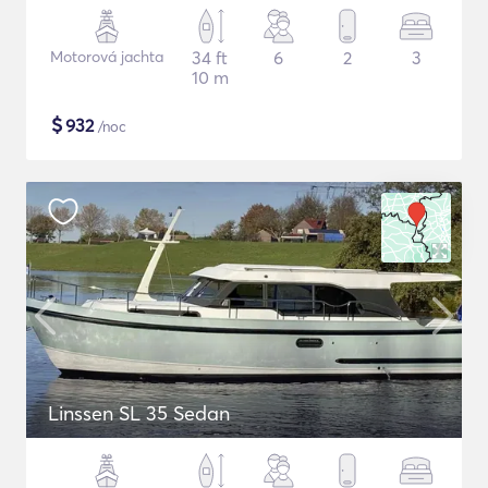
Motorová jachta
34 ft
6
2
3
10 m
$
932
/noc
Linssen SL 35 Sedan