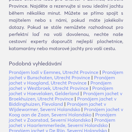
Province. Najděte a rezervujte si svou ideální jachtu
během několika minut. Můžete se přímo spojit s
majitelem nebo s námi, pokud máte jakékoliv
dotazy. Pokud se stále nemůžete rozhodnout pro
perfektní loď na vaši dovolenou, nechte naše
cestovní experty doporučit nejlepší plachetnice,
katamarány nebo motorové jachty pro vaši cestu.
Podobná vyhledávání
Pronájem lodí v Eemnes, Utrecht Province
|
Pronájem
jachet v Bunschoten, Utrecht Province
|
Pronájem
jachet v Hoogland, Utrecht Province
|
Pronájem
jachet v Westbroek, Utrecht Province
|
Pronájem
jachet v Hoevelaken, Gelderland
|
Pronájem jachet v
Broekhuizen, Utrecht Province
|
Pronájem jachet v
Biddinghuizen, Flevoland
|
Pronájem jachet v
Wijdewormer, Severní Holandsko
|
Pronájem jachet v
Koog aan de Zaan, Severní Holandsko
|
Pronájem
jachet v Zaanstad, Severní Holandsko
|
Pronájem
jachet v Haarlemmerliede, Severní Holandsko
|
Pronájem jachet v De Rijp, Severní Holandsko
|