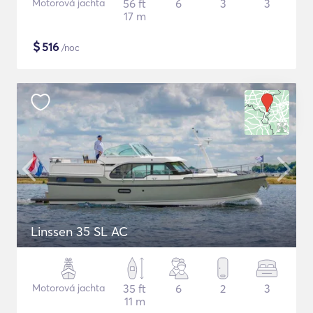
Motorová jachta
56 ft
6
3
3
17 m
$
516
/noc
Linssen 35 SL AC
Motorová jachta
35 ft
6
2
3
11 m