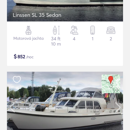
Linssen SL 35 Sedan
Motorová jachta
34 ft
4
1
2
10 m
$
852
/noc