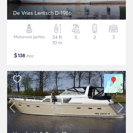
De Vries Lentsch D-1986
Motorová jachta
34 ft
5
2
3
10 m
$
138
/noc