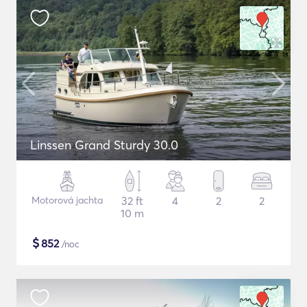
Linssen Grand Sturdy 30.0
Motorová jachta
32 ft
4
2
2
10 m
$
852
/noc