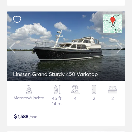
Linssen Grand Sturdy 450 Variotop
Motorová jachta
45 ft
4
2
2
14 m
$
1,588
/noc