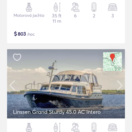
Motorová jachta
35 ft
6
2
3
11 m
$
803
/noc
Linssen Grand Sturdy 45.0 AC Intero