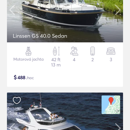
Linssen GS 40.0 Sedan
Motorová jachta
42 ft
4
2
3
13 m
$
488
/noc