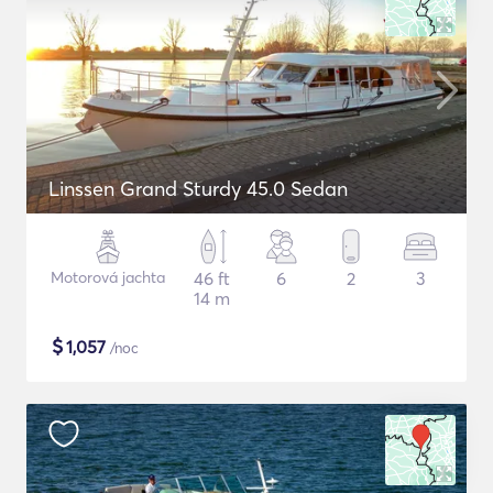
Linssen Grand Sturdy 45.0 Sedan
Motorová jachta
46 ft
6
2
3
14 m
$
1,057
/noc