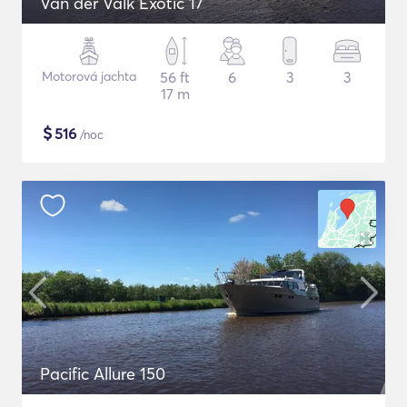
Van der Valk Exotic 17
Motorová jachta
56 ft
6
3
3
17 m
$
516
/noc
Pacific Allure 150