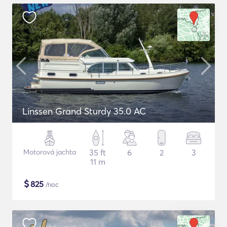
Linssen Grand Sturdy 35.0 AC
Motorová jachta
35 ft
6
2
3
11 m
$
825
/noc