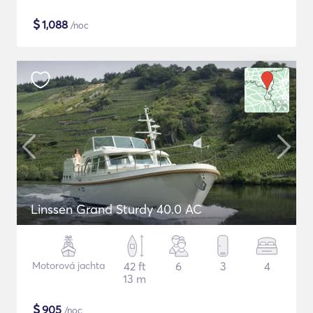
$
1,088
/noc
Linssen Grand Sturdy 40.0 AC
Motorová jachta
42 ft
6
3
4
13 m
$
905
/noc