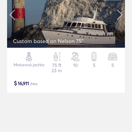
Custom based on Nelson 75"
Motorová jachta
75 ft
10
5
5
23 m
$
16,911
/noc