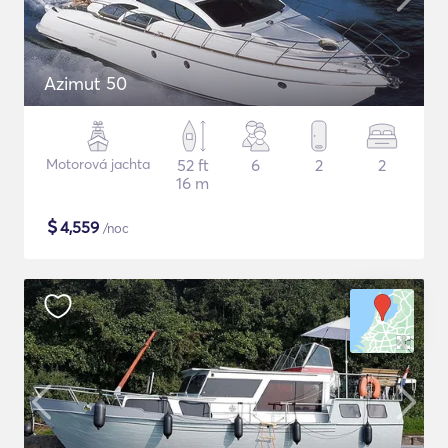
Azimut 50
Motorová jachta
52 ft
6
2
2
16 m
$
4,559
/noc