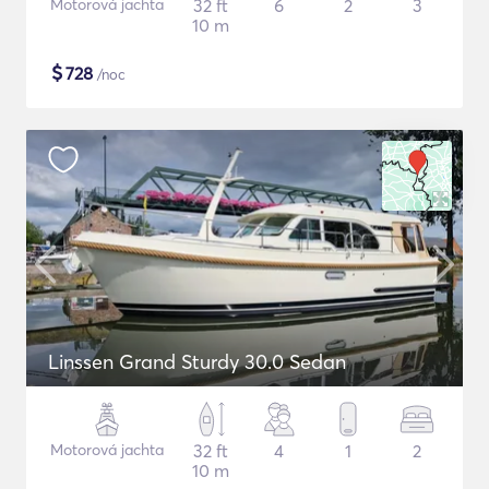
Motorová jachta
32 ft
6
2
3
10 m
$
728
/noc
Linssen Grand Sturdy 30.0 Sedan
Motorová jachta
32 ft
4
1
2
10 m