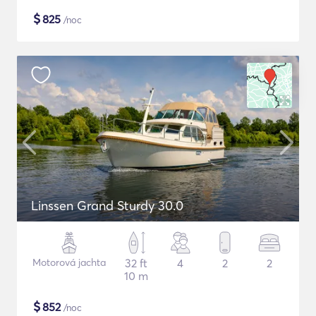
$
825
/noc
Linssen Grand Sturdy 30.0
Motorová jachta
32 ft
4
2
2
10 m
$
852
/noc