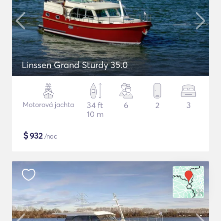
Linssen Grand Sturdy 35.0
Motorová jachta
34 ft
6
2
3
10 m
$
932
/noc