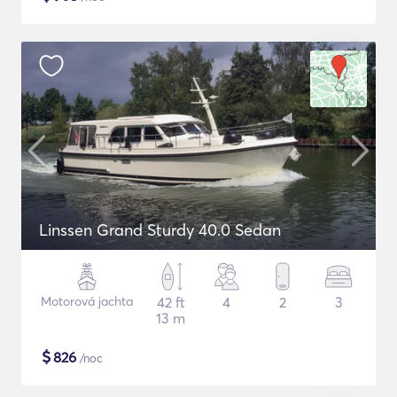
Linssen Grand Sturdy 40.0 Sedan
Motorová jachta
42 ft
4
2
3
13 m
$
826
/noc