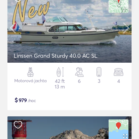
Linssen Grand Sturdy 40.0 AC SL
Motorová jachta
42 ft
6
3
4
13 m
$
979
/noc