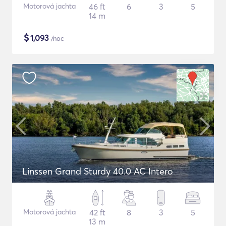
Motorová jachta
46 ft
6
3
5
14 m
$
1,093
/noc
Linssen Grand Sturdy 40.0 AC Intero
Motorová jachta
42 ft
8
3
5
13 m