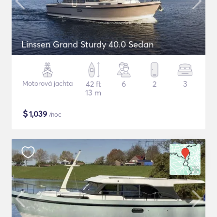
Linssen Grand Sturdy 40.0 Sedan
Motorová jachta
42 ft
6
2
3
13 m
$
1,039
/noc