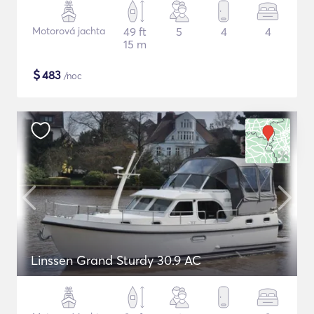
Motorová jachta
49 ft
5
4
4
15 m
$
483
/noc
Linssen Grand Sturdy 30.9 AC