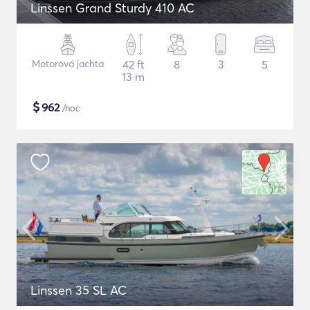
Linssen Grand Sturdy 410 AC
Motorová jachta
42 ft
8
3
5
13 m
$
962
/noc
Linssen 35 SL AC