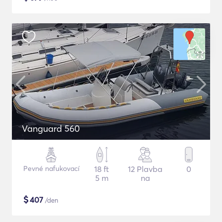
Vanguard 560
Pevné nafukovací
18 ft
12 Plavba
0
5 m
na
$
407
/den