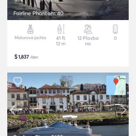
Fairline Phantom 40
Motorová jachta
41 ft
12 Plavba
0
12 m
na
$
1,837
/den