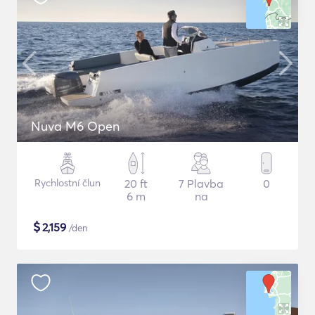
Nuva M6 Open
Rychlostní člun
20 ft
7 Plavba
0
6 m
na
$
2,159
/den