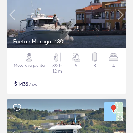
Faeton Moraga 1180
Motorová jachta
39 ft
6
3
4
12 m
$
1,435
/noc