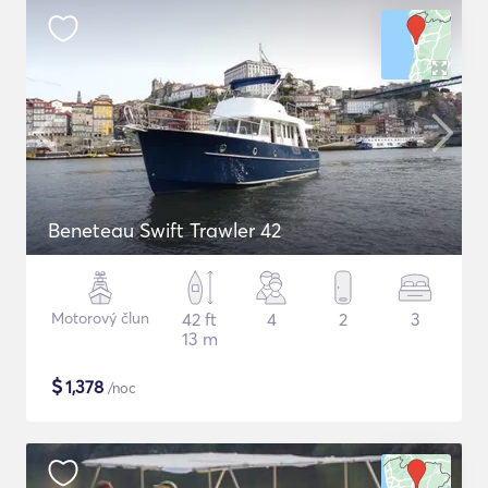
Beneteau Swift Trawler 42
Motorový člun
42 ft
4
2
3
13 m
$
1,378
/noc