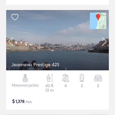
Jeanneau Prestige 42S
Motorová jachta
42 ft
4
2
2
13 m
$
1,378
/noc