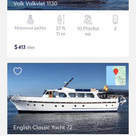
Valk Valkvlet 1130
Motorová jachta
37 ft
10 Plavba
2
11 m
na
$
413
/den
English Classic Yacht 72