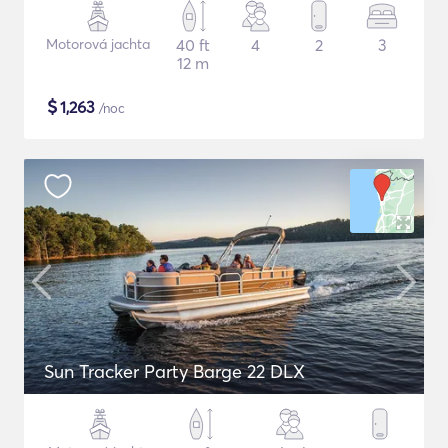
Motorová jachta
40 ft
4
2
3
12 m
$
1,263
/noc
Sun Tracker Party Barge 22 DLX