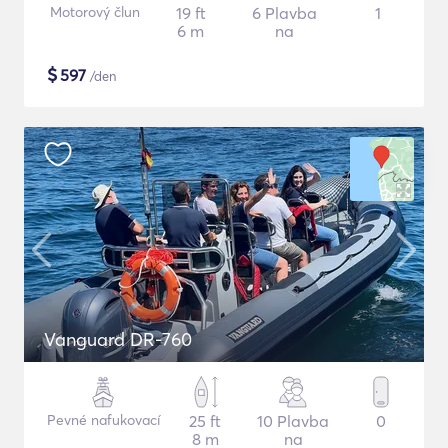
Motorový člun
19 ft
6 Plavba
1
6 m
na
$
597
/den
Vanguard DR-760
Pevné nafukovací
25 ft
10 Plavba
0
8 m
na