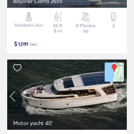
Bayliner Cierra 2655
Rychlostní člun
26 ft
8 Plavba
2
8 m
na
$
1,091
/den
Motor yacht 40'