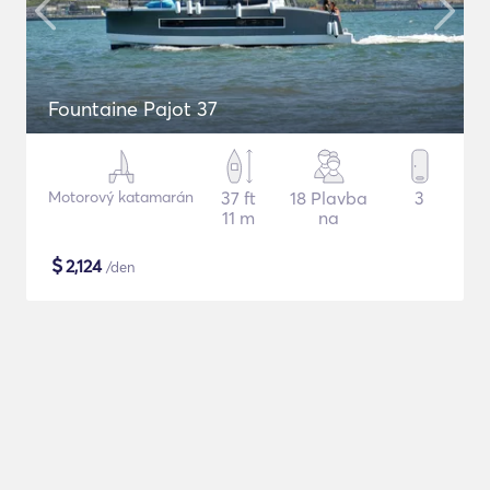
Fountaine Pajot 37
Motorový katamarán
37 ft
18 Plavba
3
11 m
na
$
2,124
/den