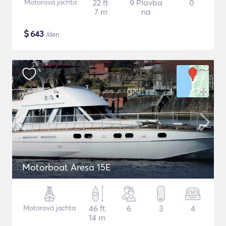
Motorová jachta
22 ft
9 Plavba
0
7 m
na
$
643
/den
Motorboat Aresa 15E
Motorová jachta
46 ft
6
3
4
14 m