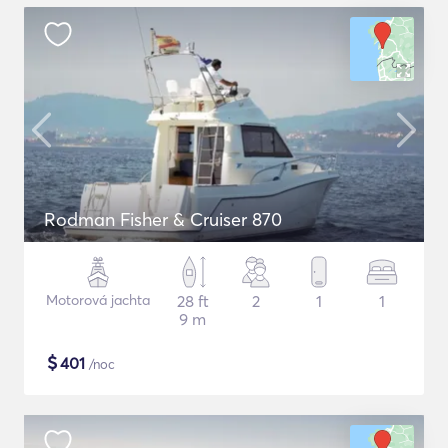
Rodman Fisher & Cruiser 870
Motorová jachta
28 ft
2
1
1
9 m
$
401
/noc