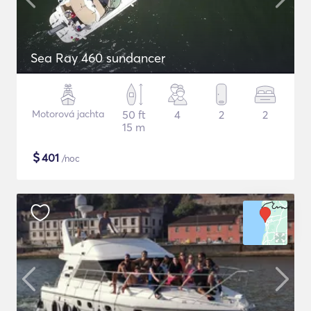
Sea Ray 460 sundancer
Motorová jachta
50 ft
4
2
2
15 m
$
401
/noc