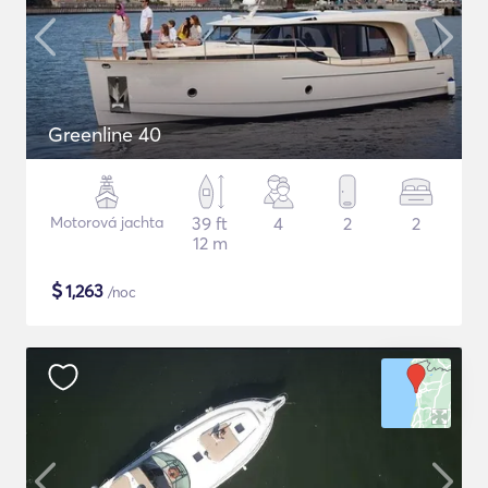
Greenline 40
Motorová jachta
39 ft
4
2
2
12 m
$
1,263
/noc