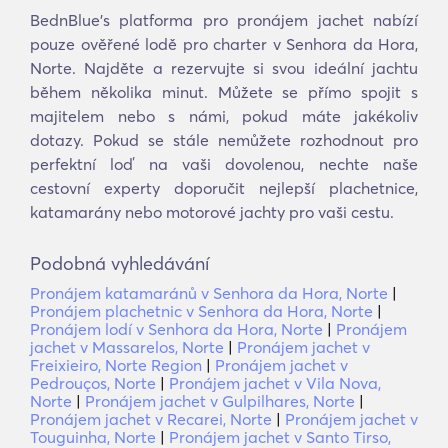
BednBlue's platforma pro pronájem jachet nabízí
pouze ověřené lodě pro charter v Senhora da Hora,
Norte. Najděte a rezervujte si svou ideální jachtu
během několika minut. Můžete se přímo spojit s
majitelem nebo s námi, pokud máte jakékoliv
dotazy. Pokud se stále nemůžete rozhodnout pro
perfektní loď na vaši dovolenou, nechte naše
cestovní experty doporučit nejlepší plachetnice,
katamarány nebo motorové jachty pro vaši cestu.
Podobná vyhledávání
Pronájem katamaránů v Senhora da Hora, Norte
|
Pronájem plachetnic v Senhora da Hora, Norte
|
Pronájem lodí v Senhora da Hora, Norte
|
Pronájem
jachet v Massarelos, Norte
|
Pronájem jachet v
Freixieiro, Norte Region
|
Pronájem jachet v
Pedrouços, Norte
|
Pronájem jachet v Vila Nova,
Norte
|
Pronájem jachet v Gulpilhares, Norte
|
Pronájem jachet v Recarei, Norte
|
Pronájem jachet v
Touguinha, Norte
|
Pronájem jachet v Santo Tirso,