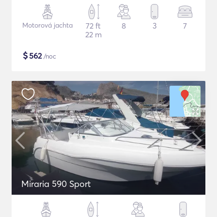
Motorová jachta
72 ft
8
3
7
22 m
$
562
/noc
Miraria 590 Sport