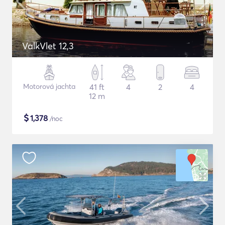
ValkVlet 12,3
Motorová jachta
41 ft
4
2
4
12 m
$
1,378
/noc