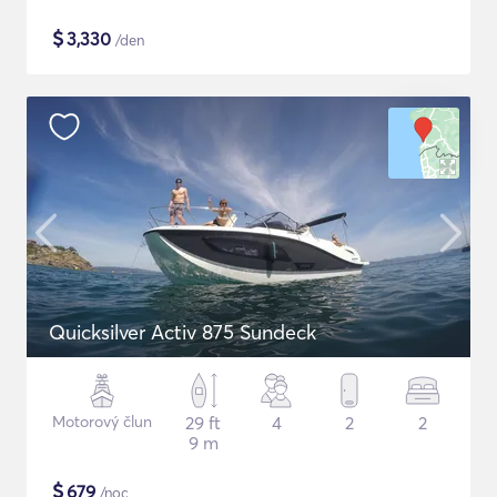
$
3,330
/den
Quicksilver Activ 875 Sundeck
Motorový člun
29 ft
4
2
2
9 m
$
679
/noc