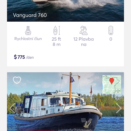
Vanguard 760
Rychlostní člun
25 ft
12 Plavba
0
8 m
na
$
775
/den