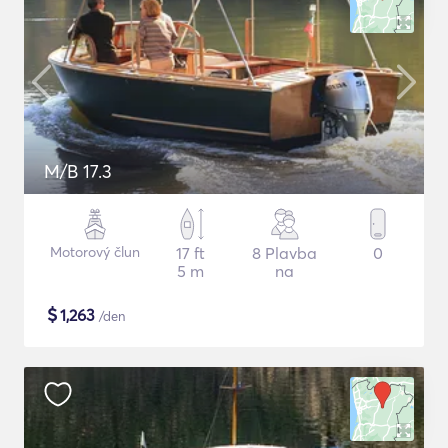
M/B 17.3
Motorový člun
17 ft
8 Plavba
0
5 m
na
$
1,263
/den