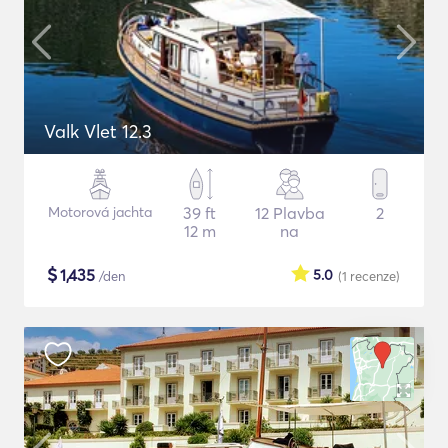
Valk Vlet 12.3
Motorová jachta
39 ft
12 Plavba
2
12 m
na
$
1,435
5.0
/den
(1
recenze
)