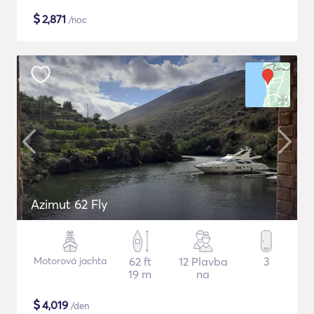
$
2,871
/noc
Azimut 62 Fly
Motorová jachta
62 ft
12 Plavba
3
19 m
na
$
4,019
/den