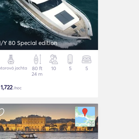
/Y 80 Special edition
torová jachta
80 ft
10
5
5
24 m
$
1,722
/noc