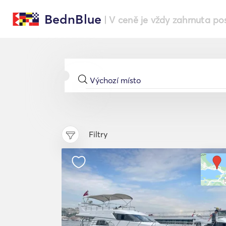
BednBlue
| V ceně je vždy zahrnuta po
Filtry