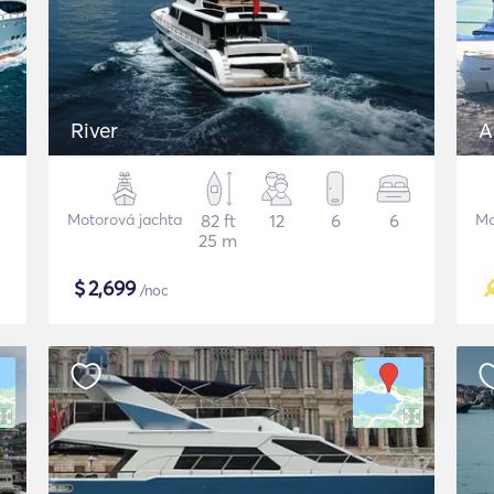
River
A
Motorová jachta
82 ft
12
6
6
Mo
25 m
$
2,699
/noc