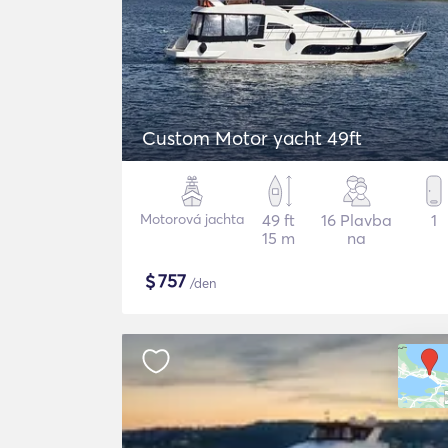
Custom Motor yacht 49ft
Motorová jachta
49 ft
16 Plavba
1
15 m
na
$
757
/den