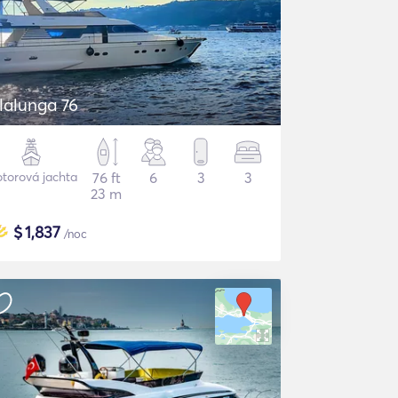
lalunga 76
torová jachta
76 ft
6
3
3
23 m
$
1,837
/noc