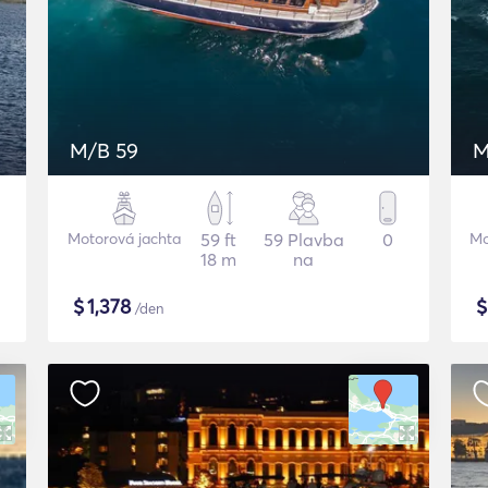
M/B 59
M
Motorová jachta
59 ft
59 Plavba
0
Mo
18 m
na
$
1,378
/den