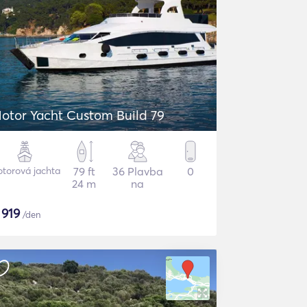
otor Yacht Custom Build 79
torová jachta
79 ft
36 Plavba
0
24 m
na
$
919
/den