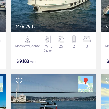
M/B 79 ft
V
Motorová jachta
79 ft
25
2
3
Mo
24 m
$
9,188
/noc