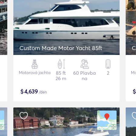
Custom Made Motor Yacht 85ft
C
Motorová jachta
85 ft
60 Plavba
2
Mo
26 m
na
$
4,639
/den