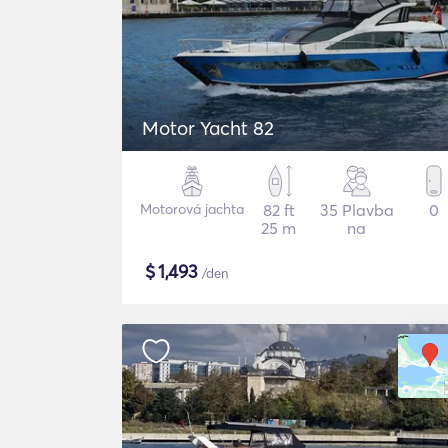
Motor Yacht 82
Motorová jachta
82 ft
35 Plavba
0
25 m
na
$
1,493
/den