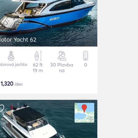
otor Yacht 62
torová jachta
62 ft
30 Plavba
0
19 m
na
$
1,320
/den