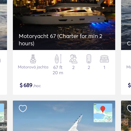
Motoryacht 67 (Charter for min 2
hours)
C
Motorová jachta
67 ft
2
2
1
Mo
20 m
$
689
/noc