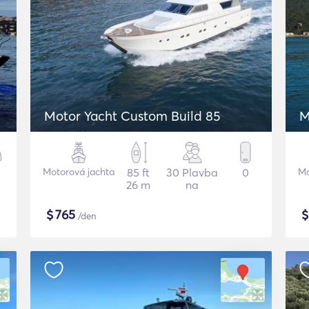
Motor Yacht Custom Build 85
M
Motorová jachta
85 ft
30 Plavba
0
Mo
26 m
na
$
765
/den