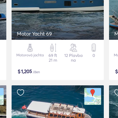
Motor Yacht 69
M
Motorová jachta
69 ft
12 Plavba
0
Mo
21 m
na
$
1,205
/den