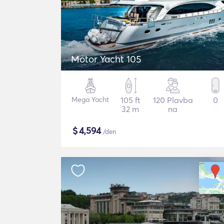
Motor Yacht 105
Mega Yacht
105 ft
120 Plavba
0
32 m
na
$
4,594
/den