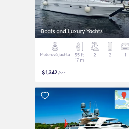
Boats and Luxury Yachts
Motorová jachta
55 ft
2
2
1
17 m
$
1,342
/noc