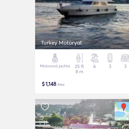
Turkey Motoryat
Motorová jachta
25 ft
6
3
3
8 m
$
1,148
/noc