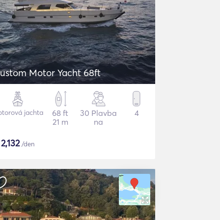
ustom Motor Yacht 68ft
torová jachta
68 ft
30 Plavba
4
21 m
na
$
2,132
/den