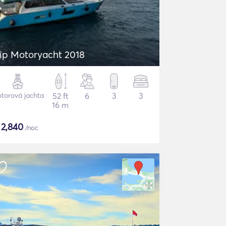
ip Motoryacht 2018
torová jachta
52 ft
6
3
3
16 m
$
2,840
/noc