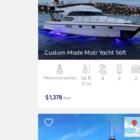
Custom Made Motr Yacht 56ft
Motorová jachta
56 ft
4
2
2
17 m
$
1,378
/noc