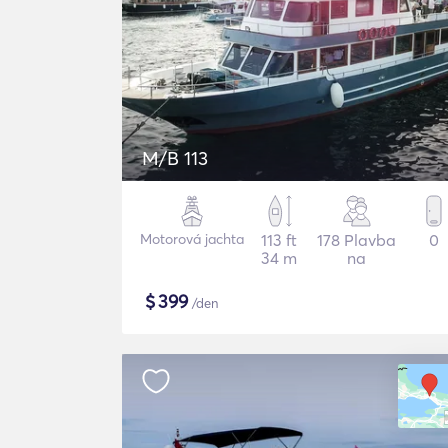
M/B 113
Motorová jachta
113 ft
178 Plavba
0
34 m
na
$
399
/den