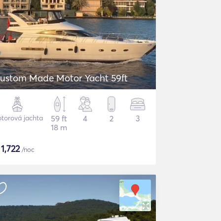
ustom Made Motor Yacht 59ft
torová jachta
59 ft
4
2
3
18 m
$
1,722
/noc