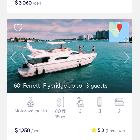
$
3,060
/den
60' Ferretti Flybridge up to 13 guests
Motorová jachta
60 ft
6
3
2
18 m
$
1,250
5.0
/noc
(1
recenze
)