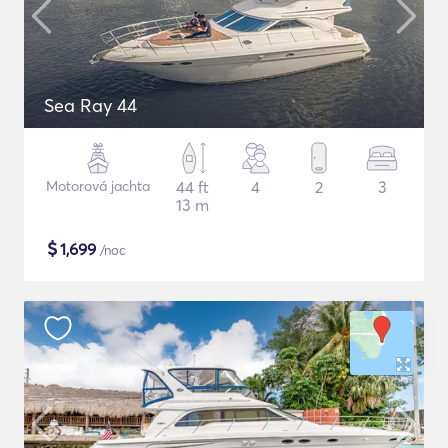
Sea Ray 44
Motorová jachta
44 ft
4
2
3
13 m
$
1,699
/noc