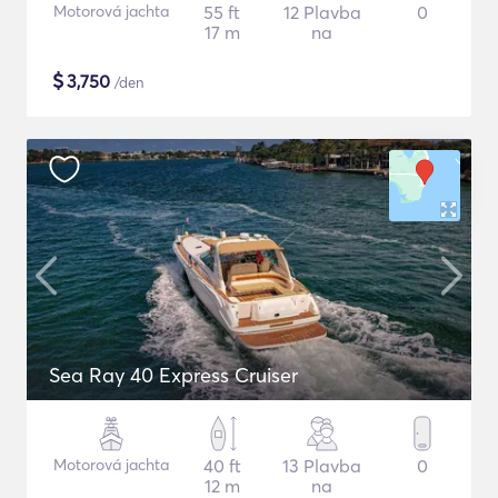
Motorová jachta
55 ft
12 Plavba
0
17 m
na
$
3,750
/den
Sea Ray 40 Express Cruiser
Motorová jachta
40 ft
13 Plavba
0
12 m
na