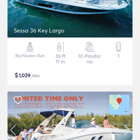
Sessa 36 Key Largo
Rychlostní člun
36 ft
10 Plavba
1
11 m
na
$
1,039
/den