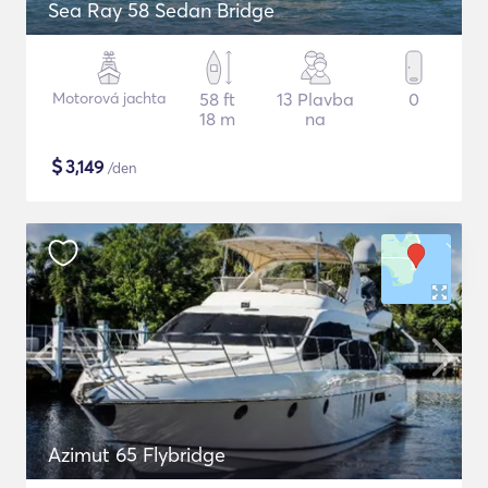
Sea Ray 58 Sedan Bridge
Motorová jachta
58 ft
13 Plavba
0
18 m
na
$
3,149
/den
Azimut 65 Flybridge