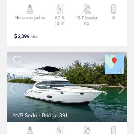
Motorová jachta
60 ft
13 Plavba
0
18 m
na
$
2,399
/den
M/B Sedan Bridge 391