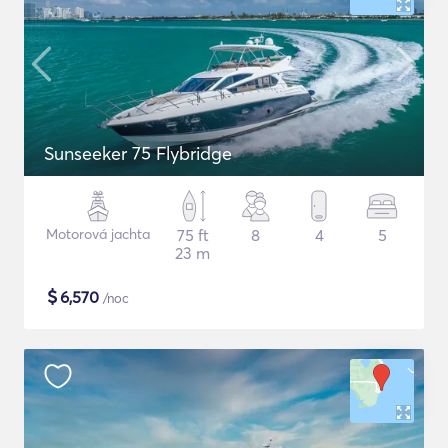
Sunseeker 75 Flybridge
Motorová jachta
75 ft
8
4
5
23 m
$
6,570
/noc