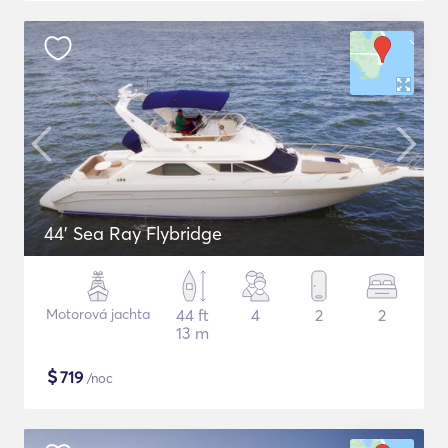
44' Sea Ray Flybridge
Motorová jachta
44 ft
4
2
2
13 m
$
719
/noc