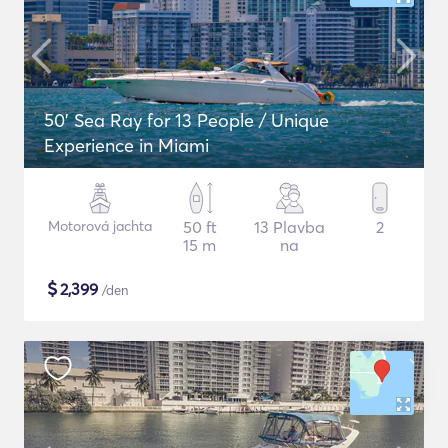
50' Sea Ray for 13 People / Unique
Experience in Miami
Motorová jachta
50 ft
13 Plavba
2
15 m
na
$
2,399
/den