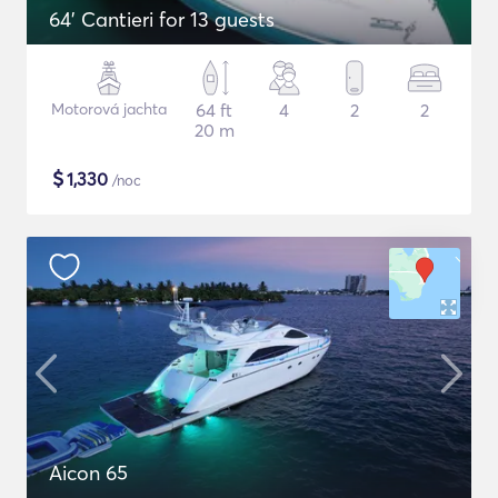
64' Cantieri for 13 guests
Motorová jachta
64 ft
4
2
2
20 m
$
1,330
/noc
Aicon 65