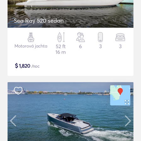
Sea Ray 520 sedan
Motorová jachta
52 ft
6
3
3
16 m
$
1,820
/noc