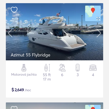
Azimut 55 Flybridge
Motorová jachta
55 ft
6
3
4
17 m
$
2,649
/noc