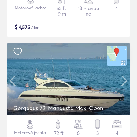
Motorová jachta
62 ft
13 Plavba
4
19 m
na
$
4,575
/den
Gorgeous 72' Mangusta Maxi Open
Motorová jachta
72 ft
6
3
4