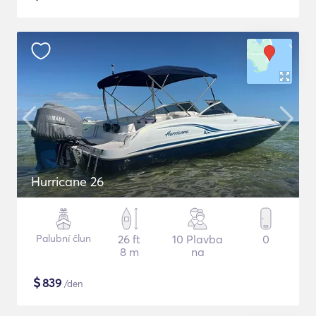
Hurricane 26
Palubní člun
26 ft
10 Plavba
0
8 m
na
$
839
/den