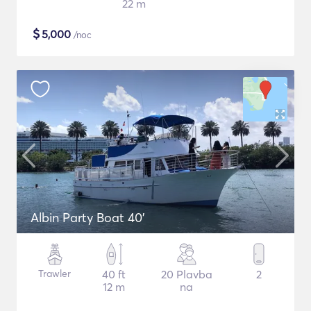
22 m
$
5,000
/noc
Albin Party Boat 40'
Trawler
40 ft
20 Plavba
2
12 m
na