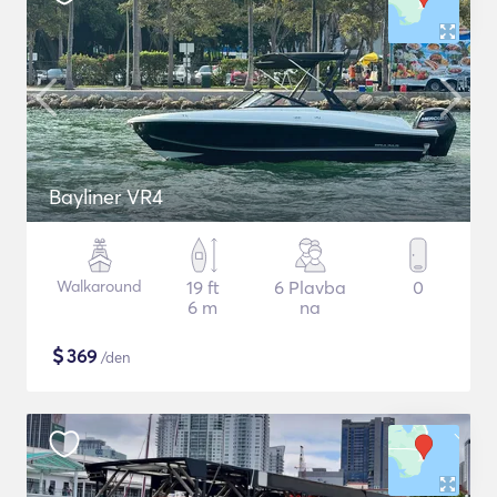
Bayliner VR4
Walkaround
19 ft
6 Plavba
0
6 m
na
$
369
/den