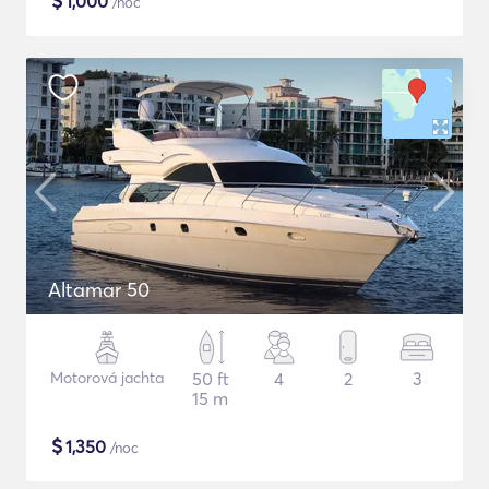
$
1,000
/noc
Altamar 50
Motorová jachta
50 ft
4
2
3
15 m
$
1,350
/noc