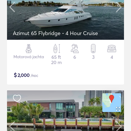
Azimut 65 Flybridge - 4 Hour Cruise
Motorová jachta
65 ft
6
3
4
20 m
$
2,000
/noc