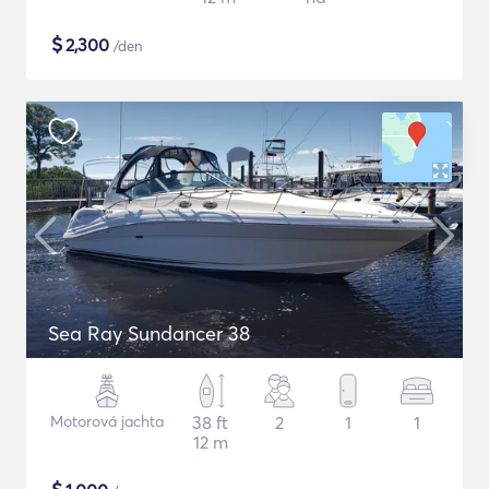
$
2,300
/den
Sea Ray Sundancer 38
Motorová jachta
38 ft
2
1
1
12 m