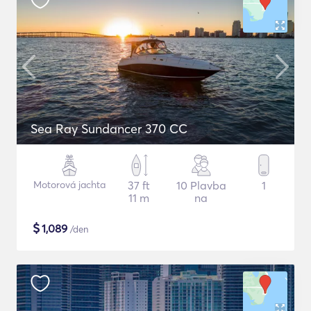
Sea Ray Sundancer 370 CC
Motorová jachta
37 ft
10 Plavba
1
11 m
na
$
1,089
/den