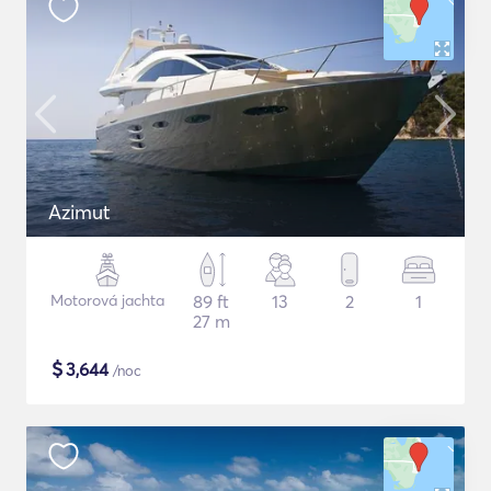
Azimut
Motorová jachta
89 ft
13
2
1
27 m
$
3,644
/noc