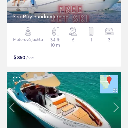
Sea Ray Sundancer
Motorová jachta
34 ft
6
1
3
10 m
$
850
/noc