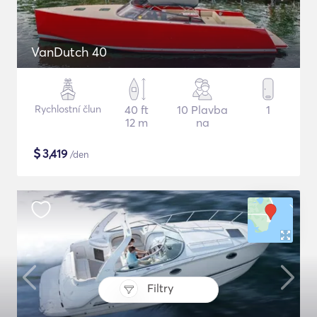
VanDutch 40
Rychlostní člun
40 ft
10 Plavba
1
12 m
na
$
3,419
/den
Filtry