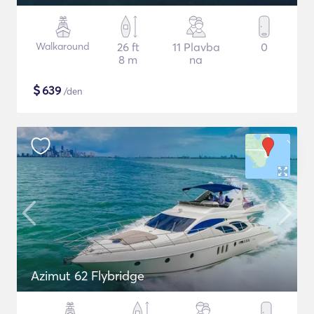
Walkaround
26 ft
11 Plavba
0
8 m
na
$
639
/den
Azimut 62 Flybridge