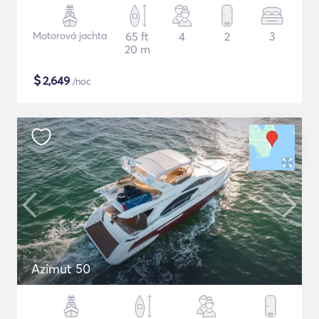
Motorová jachta
65 ft
4
2
3
20 m
$
2,649
/noc
Azimut 50