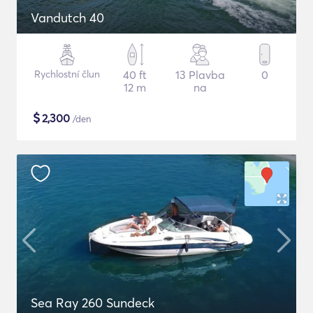
Vandutch 40
Rychlostní člun
40 ft
13 Plavba
0
12 m
na
$
2,300
/den
Sea Ray 260 Sundeck