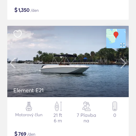
$
1,350
/den
Element E21
Motorový člun
21 ft
7 Plavba
0
6 m
na
$
769
/den