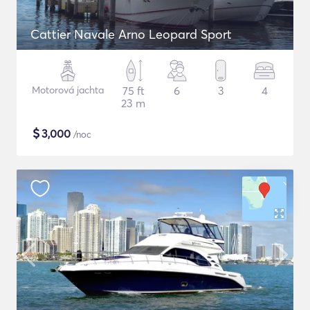
Cattier Navale Arno Leopard Sport
Motorová jachta
75 ft
6
3
4
23 m
$
3,000
/noc