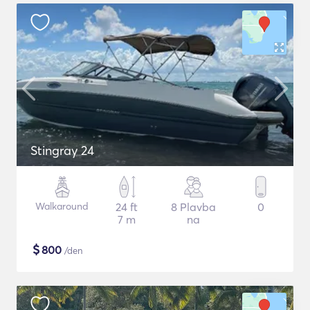
Stingray 24
Walkaround
24 ft
8 Plavba
0
7 m
na
$
800
/den