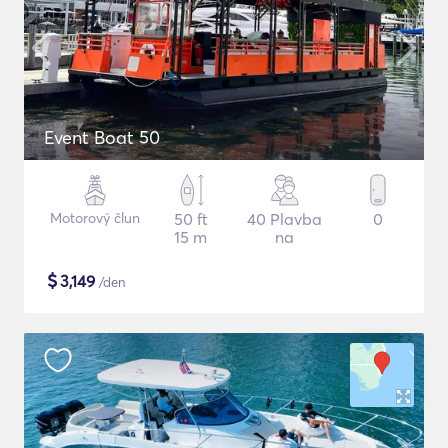
Event Boat 50
Motorový člun
50 ft
40 Plavba
0
15 m
na
$
3,149
/den