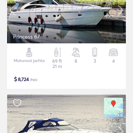
Princess 67
Motorová jachta
69 ft
8
3
4
21 m
$
8,724
/noc