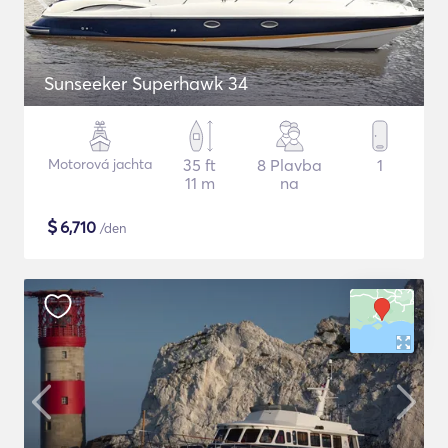
Sunseeker Superhawk 34
Motorová jachta
35 ft
8 Plavba
1
11 m
na
$
6,710
/den