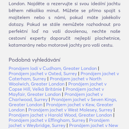
London. Najděte a rezervujte si svou ideální jachtu
během několika minut. Můžete se přímo spojit s
majitelem nebo s námi, pokud máte jakékoliv
dotazy. Pokud se stále nemůžete rozhodnout pro
perfektní loď na vaši dovolenou, nechte naše
cestovní experty doporučit nejlepší plachetnice,
katamarány nebo motorové jachty pro vaši cestu.
Podobná vyhledávání
Pronájem lodí v Cudham, Greater London
|
Pronájem jachet v Oxted, Surrey
|
Pronájem jachet v
Caterham, Surrey
|
Pronájem jachet v North
Woolwich, Greater London
|
Pronájem jachet v
Copse Hill, Velká Británie
|
Pronájem jachet v
Mayfair, Greater London
|
Pronájem jachet v
Charlwood, Surrey
|
Pronájem jachet v Seven Kings,
Greater London
|
Pronájem jachet v Kew, Greater
London
|
Pronájem jachet v West Molesey, Surrey
|
Pronájem jachet v Harold Wood, Greater London
|
Pronájem jachet v Effingham, Surrey
|
Pronájem
jachet v Weybridge, Surrey
|
Pronájem jachet v New