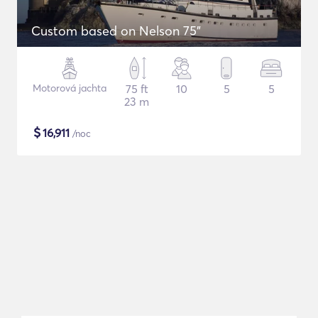
Custom based on Nelson 75"
Motorová jachta
75 ft
10
5
5
23 m
$
16,911
/noc