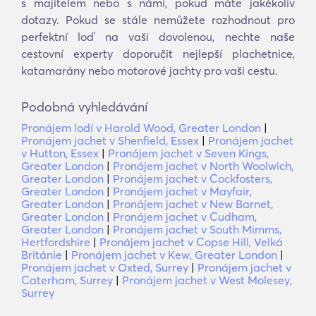
s majitelem nebo s námi, pokud máte jakékoliv
dotazy. Pokud se stále nemůžete rozhodnout pro
perfektní loď na vaši dovolenou, nechte naše
cestovní experty doporučit nejlepší plachetnice,
katamarány nebo motorové jachty pro vaši cestu.
Podobná vyhledávání
Pronájem lodí v Harold Wood, Greater London
|
Pronájem jachet v Shenfield, Essex
|
Pronájem jachet
v Hutton, Essex
|
Pronájem jachet v Seven Kings,
Greater London
|
Pronájem jachet v North Woolwich,
Greater London
|
Pronájem jachet v Cockfosters,
Greater London
|
Pronájem jachet v Mayfair,
Greater London
|
Pronájem jachet v New Barnet,
Greater London
|
Pronájem jachet v Cudham,
Greater London
|
Pronájem jachet v South Mimms,
Hertfordshire
|
Pronájem jachet v Copse Hill, Velká
Británie
|
Pronájem jachet v Kew, Greater London
|
Pronájem jachet v Oxted, Surrey
|
Pronájem jachet v
Caterham, Surrey
|
Pronájem jachet v West Molesey,
Surrey