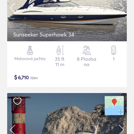
Sunseeker Superhawk 34
Motorová jachta
35 ft
8 Plavba
1
11 m
na
$
6,710
/den