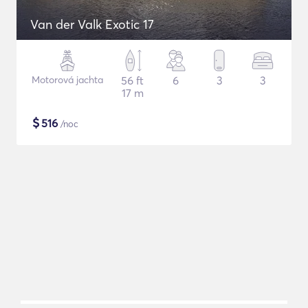
Van der Valk Exotic 17
Motorová jachta
56 ft
6
3
3
17 m
$
516
/noc