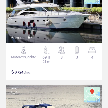
Princess 67
Motorová jachta
69 ft
8
3
4
21 m
$
8,724
/noc