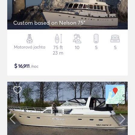
Custom based on Nelson 75"
Motorová jachta
75 ft
10
5
5
23 m
$
16,911
/noc