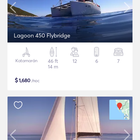
Lagoon 450 Flybridge
Katamarán
46 ft
12
6
7
14 m
$
1,680
/noc