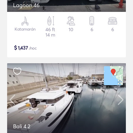
Lagoon 46
Katamarán
46 ft
10
6
6
14 m
$
1,437
/noc
Bali 4.2