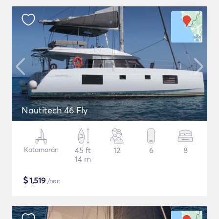
Nautitech 46 Fly
Katamarán
45 ft
12
6
8
14 m
$
1,519
/noc