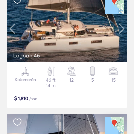
Lagoon 46
Katamarán
46 ft
12
5
15
14 m
$
1,810
/noc