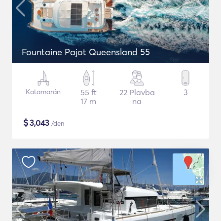
Fountaine Pajot Queensland 55
Katamarán
55 ft
22 Plavba
3
17 m
na
$
3,043
/den