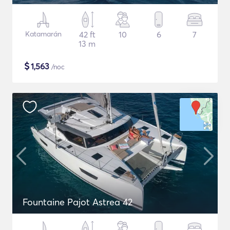
Katamarán
42 ft
10
6
7
13 m
$
1,563
/noc
Fountaine Pajot Astrea 42