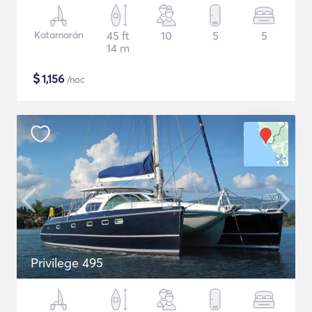
Katamarán
45 ft
10
5
5
14 m
$
1,156
/noc
Privilege 495