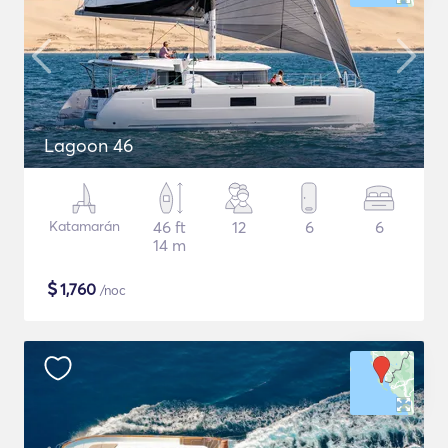
Lagoon 46
Katamarán
46 ft
12
6
6
14 m
$
1,760
/noc