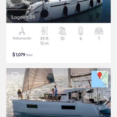
Lagoon 39
Katamarán
39 ft
10
6
7
12 m
$
1,079
/noc