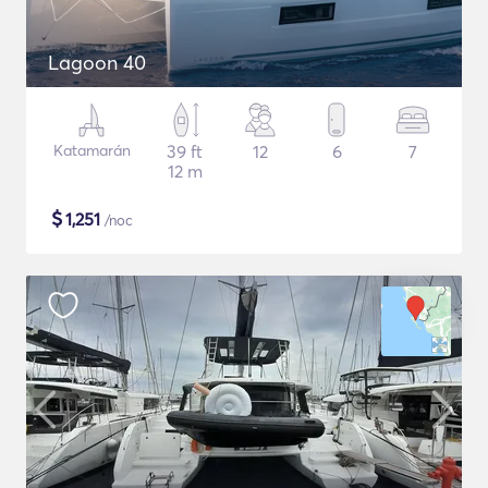
Lagoon 40
Katamarán
39 ft
12
6
7
12 m
$
1,251
/noc