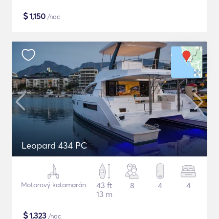
$
1,150
/noc
Leopard 434 PC
Motorový katamarán
43 ft
8
4
4
13 m
$
1,323
/noc