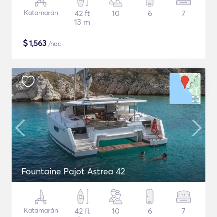
Katamarán
42 ft
10
6
7
13 m
$
1,563
/noc
Fountaine Pajot Astrea 42
Katamarán
42 ft
10
6
7