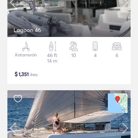
Lagoon 46
Katamarán
46 ft
10
4
6
14 m
$
1,351
/noc