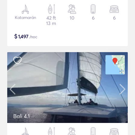
Katamarán
42 ft
10
6
6
13 m
$
1,497
/noc
Bali 4.1