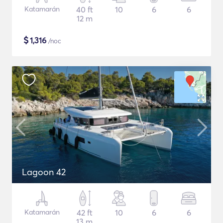
Katamarán
40 ft
10
6
6
12 m
$
1,316
/noc
Lagoon 42
Katamarán
42 ft
10
6
6
13 m