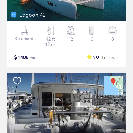
Lagoon 42
Katamarán
42 ft
12
6
8
13 m
$
1,406
5.0
/noc
(1
recenze
)