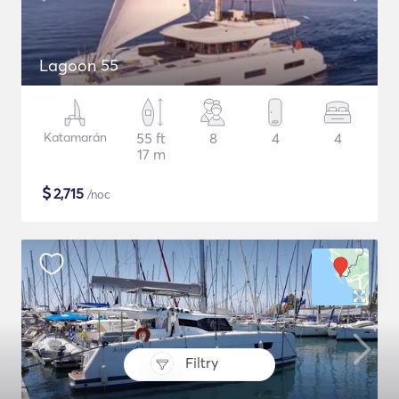
Lagoon 55
Katamarán
55 ft
8
4
4
17 m
$
2,715
/noc
Filtry