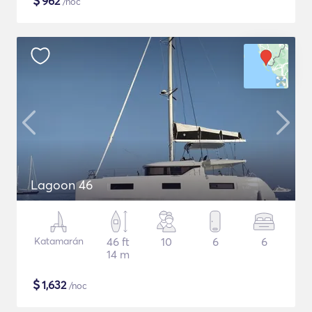
$
962
/noc
Lagoon 46
Katamarán
46 ft
10
6
6
14 m
$
1,632
/noc