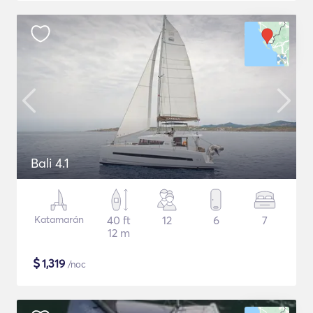
Bali 4.1
Katamarán
40 ft
12
6
7
12 m
$
1,319
/noc