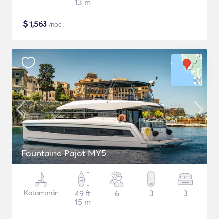
13 m
$
1,563
/noc
Fountaine Pajot MY5
Katamarán
49 ft
6
3
3
15 m