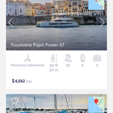
Fountaine Pajot Power 67
Motorový katamarán
65 ft
10
5
5
20 m
$
6,562
/noc