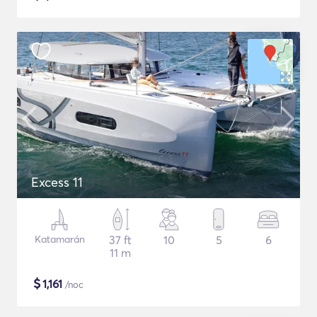
Excess 11
Katamarán
37 ft
10
5
6
11 m
$
1,161
/noc