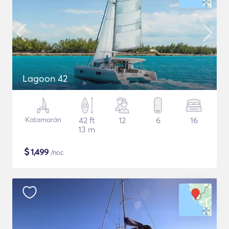
Lagoon 42
Katamarán
42 ft
12
6
16
13 m
$
1,499
/noc