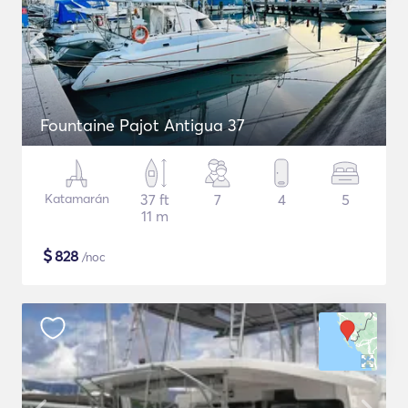
Fountaine Pajot Antigua 37
Katamarán
37 ft
7
4
5
11 m
$
828
/noc