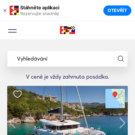
Stáhněte aplikaci
×
OTEVŘÍT
Rezervujte snadněji
Vyhledávání
V ceně je vždy zahrnuta posádka.