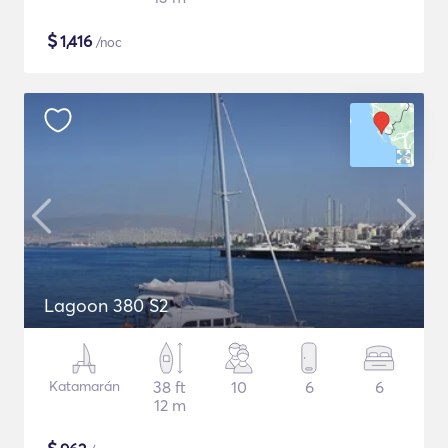
$
1,416
/noc
Lagoon 380 S2
Katamarán
38 ft
10
6
6
12 m