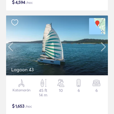
$
4,594
/noc
Lagoon 43
Katamarán
45 ft
10
6
6
14 m
$
1,653
/noc