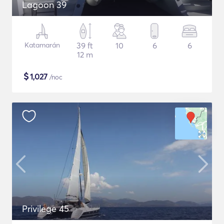
Lagoon 39
Katamarán
39 ft
10
6
6
12 m
$
1,027
/noc
Privilege 45