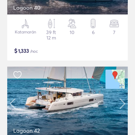
Lagoon 40
Katamarán
39 ft
10
6
7
12 m
$
1,333
/noc
Lagoon 42