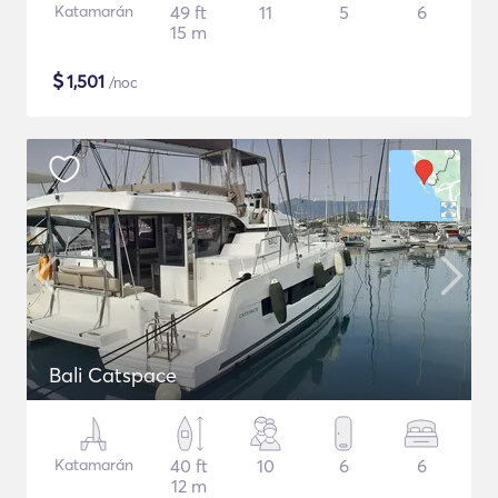
Katamarán
49 ft
11
5
6
15 m
$
1,501
/noc
Bali Catspace
Katamarán
40 ft
10
6
6
12 m