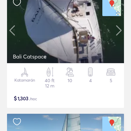
Bali Catspace
Katamarán
40 ft
10
4
5
12 m
$
1,303
/noc