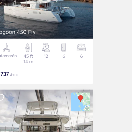
agoon 450 Fly
atamarán
45 ft
12
6
6
14 m
$
737
/noc