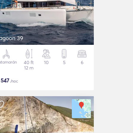
agoon 39
atamarán
40 ft
10
5
6
12 m
$
547
/noc