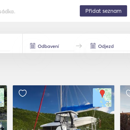
Přidat seznam
sádka.