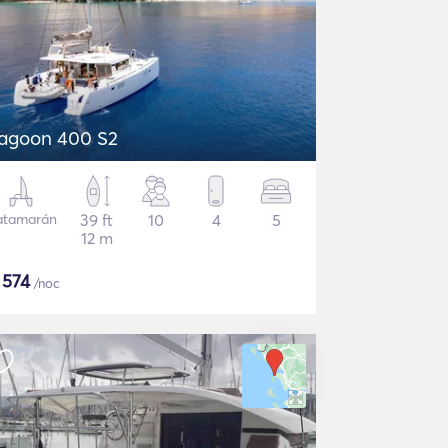
agoon 400 S2
atamarán
39 ft
10
4
5
12 m
$
574
/noc