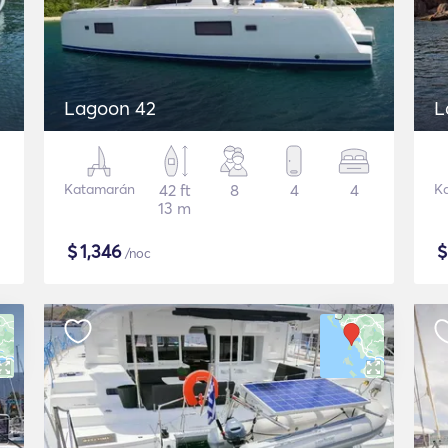
Lagoon 42
L
Katamarán
42 ft
8
4
4
K
13 m
$
1,346
/noc