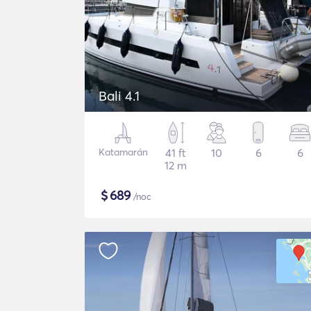
Bali 4.1
Katamarán
41 ft
10
6
6
12 m
$
689
/noc