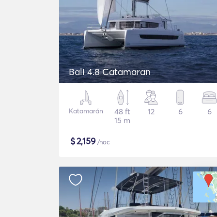
Bali 4.8 Catamaran
Katamarán
48 ft
12
6
6
15 m
$
2,159
/noc