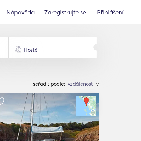
Nápověda
Zaregistrujte se
Přihlášení
Hosté
seřadit podle:
>