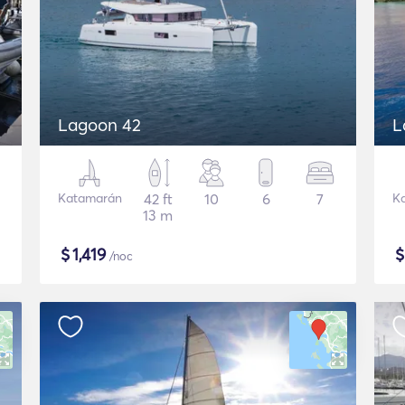
Lagoon 42
L
Katamarán
42 ft
10
6
7
K
13 m
$
1,419
/noc