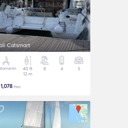
ali Catsmart
atamarán
40 ft
8
4
5
12 m
$
1,078
/noc