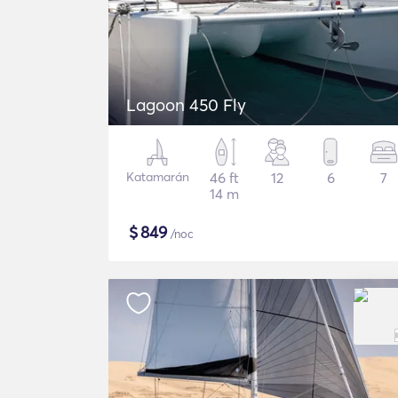
Lagoon 450 Fly
Katamarán
46 ft
12
6
7
14 m
$
849
/noc