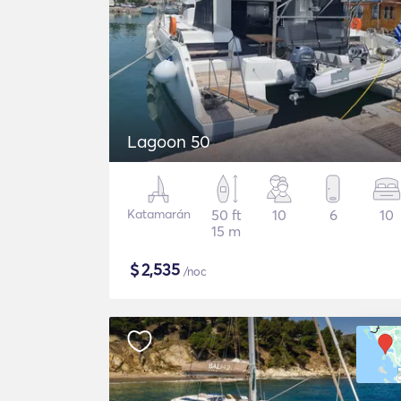
Lagoon 50
Katamarán
50 ft
10
6
10
15 m
$
2,535
/noc