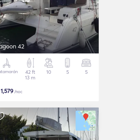
agoon 42
atamarán
42 ft
10
5
5
13 m
$
1,579
/noc