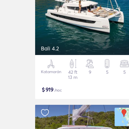
Bali 4.2
Katamarán
42 ft
9
5
5
13 m
$
919
/noc