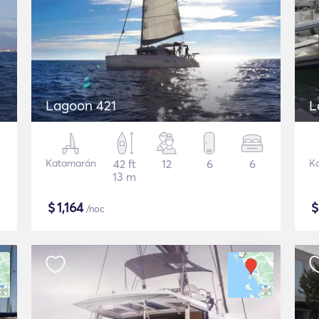
Lagoon 421
L
Katamarán
42 ft
12
6
6
K
13 m
$
1,164
/noc