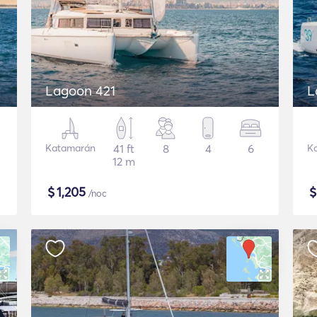
Lagoon 421
L
Katamarán
41 ft
8
4
6
K
12 m
$
1,205
/noc