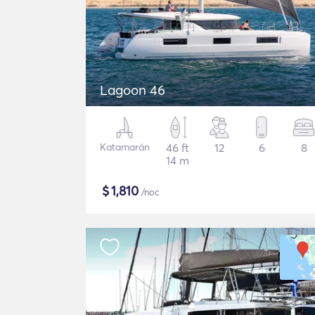
Lagoon 46
Katamarán
46 ft
12
6
8
14 m
$
1,810
/noc