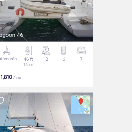
agoon 46
atamarán
46 ft
12
6
7
14 m
$
1,810
/noc