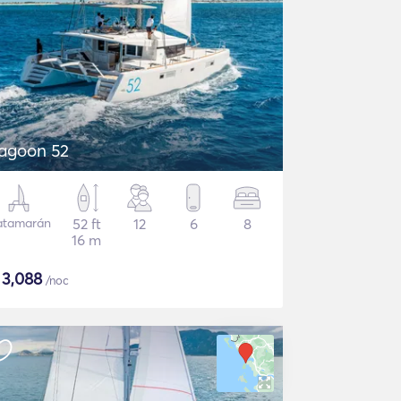
agoon 52
atamarán
52 ft
12
6
8
16 m
$
3,088
/noc