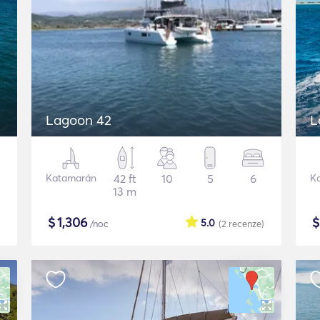
Lagoon 42
L
Katamarán
42 ft
10
5
6
K
13 m
$
1,306
5.0
/noc
(2
recenze
)