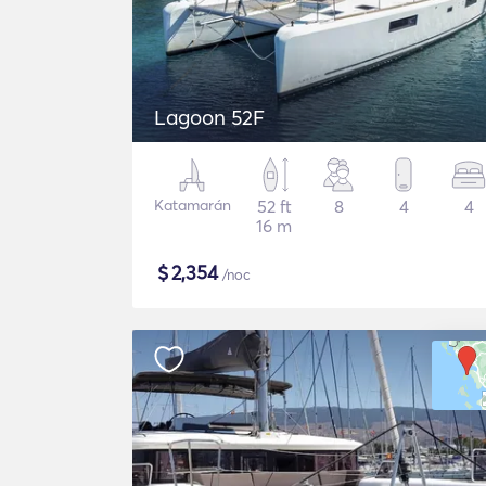
Lagoon 52F
Katamarán
52 ft
8
4
4
16 m
$
2,354
/noc