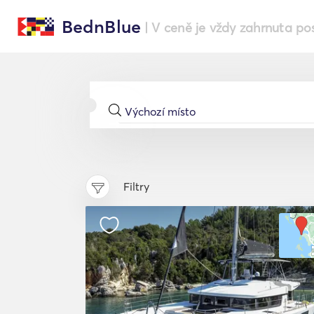
BednBlue
| V ceně je vždy zahrnuta po
Filtry