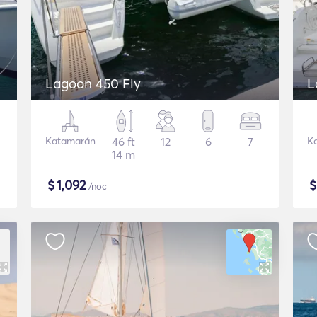
Lagoon 450 Fly
L
Katamarán
46 ft
12
6
7
K
14 m
$
1,092
/noc