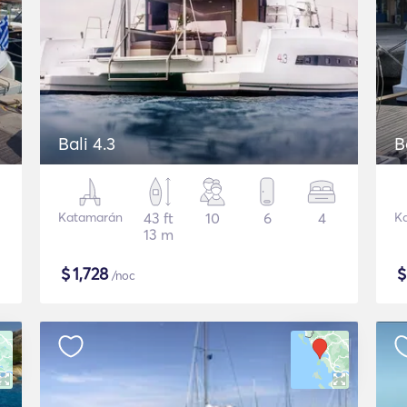
Bali 4.3
B
Katamarán
43 ft
10
6
4
K
13 m
$
1,728
/noc