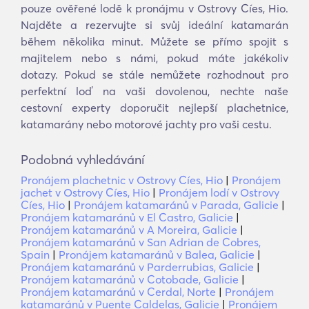
pouze ověřené lodě k pronájmu v Ostrovy Cíes, Hio.
Najděte a rezervujte si svůj ideální katamarán
během několika minut. Můžete se přímo spojit s
majitelem nebo s námi, pokud máte jakékoliv
dotazy. Pokud se stále nemůžete rozhodnout pro
perfektní loď na vaši dovolenou, nechte naše
cestovní experty doporučit nejlepší plachetnice,
katamarány nebo motorové jachty pro vaši cestu.
Podobná vyhledávání
Pronájem plachetnic v Ostrovy Cíes, Hio
|
Pronájem
jachet v Ostrovy Cíes, Hio
|
Pronájem lodí v Ostrovy
Cíes, Hio
|
Pronájem katamaránů v Parada, Galicie
|
Pronájem katamaránů v El Castro, Galicie
|
Pronájem katamaránů v A Moreira, Galicie
|
Pronájem katamaránů v San Adrian de Cobres,
Spain
|
Pronájem katamaránů v Balea, Galicie
|
Pronájem katamaránů v Parderrubias, Galicie
|
Pronájem katamaránů v Cotobade, Galicie
|
Pronájem katamaránů v Cerdal, Norte
|
Pronájem
katamaránů v Puente Caldelas, Galicie
|
Pronájem