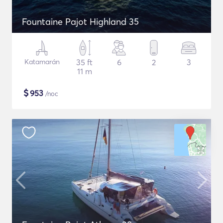
Fountaine Pajot Highland 35
Katamarán
35 ft
6
2
3
11 m
$
953
/noc