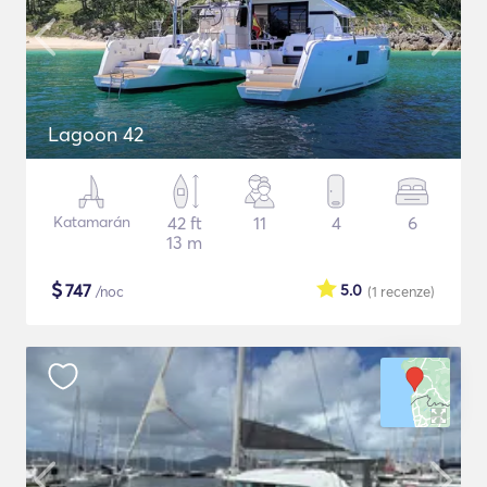
Lagoon 42
Katamarán
42 ft
11
4
6
13 m
$
747
5.0
/noc
(1
recenze
)