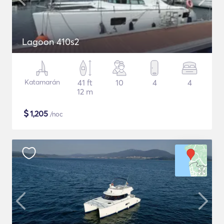
Lagoon 410s2
Katamarán
41 ft
10
4
4
12 m
$
1,205
/noc