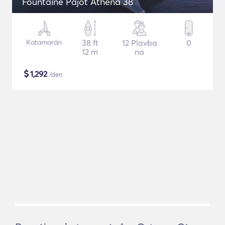
Fountaine Pajot Athena 38
Katamarán
38 ft
12 Plavba
0
12 m
na
$
1,292
/den