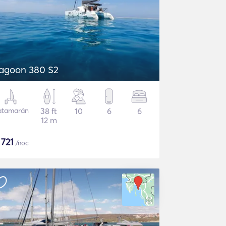
agoon 380 S2
atamarán
38 ft
10
6
6
12 m
$
721
/noc