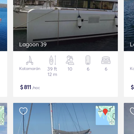
Lagoon 39
L
Katamarán
39 ft
10
6
6
K
12 m
$
811
/noc