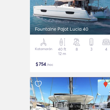
Fountaine Pajot Lucia 40
Katamarán
40 ft
8
3
4
12 m
$
754
/noc