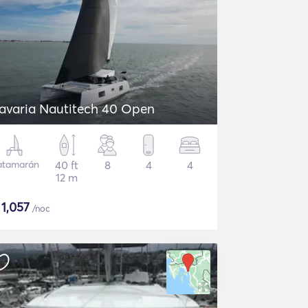
avaria Nautitech 40 Open
atamarán
40 ft
8
4
4
12 m
$
1,057
/noc