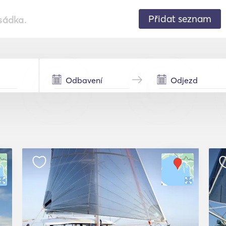
Přidat seznam
sádka.