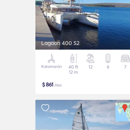
Lagoon 400 S2
Katamarán
40 ft
12
6
7
12 m
$
861
/noc