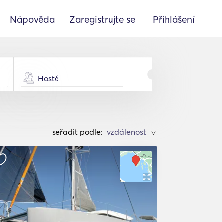
Nápověda
Zaregistrujte se
Přihlášení
Hosté
seřadit podle:
>