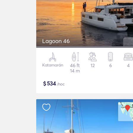
Lagoon 46
Katamarán
46 ft
12
6
4
14 m
$
534
/noc