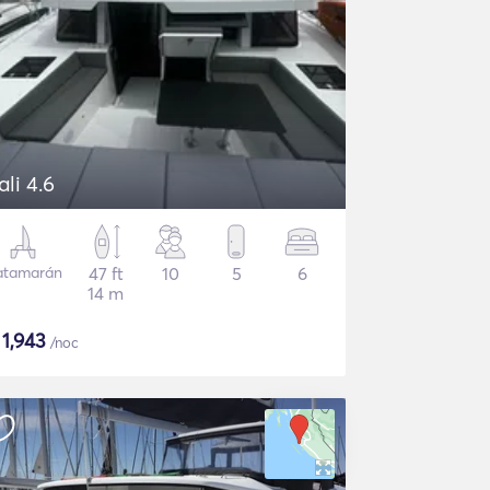
ali 4.6
atamarán
47 ft
10
5
6
14 m
$
1,943
/noc