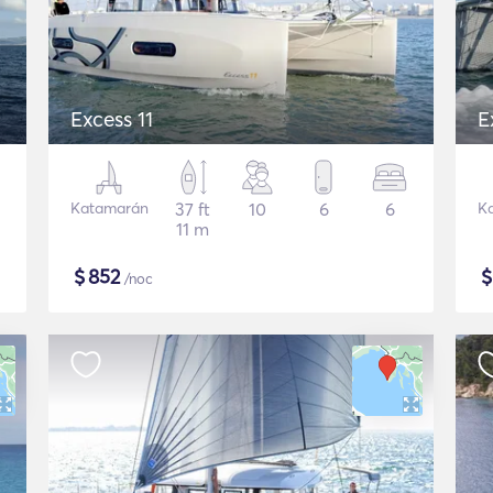
Excess 11
E
Katamarán
37 ft
10
6
6
K
11 m
$
852
/noc