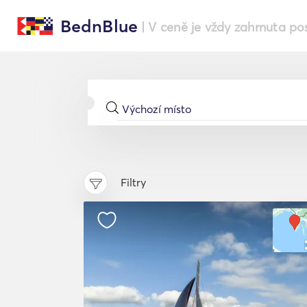
BednBlue
| V ceně je vždy zahrnuta po
Filtry