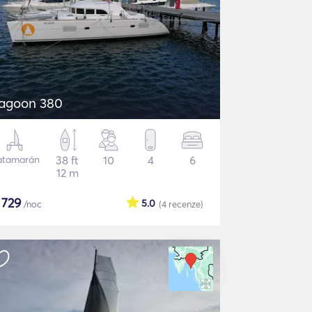
agoon 380
atamarán
38 ft
10
4
6
12 m
$
729
5.0
/noc
(4
recenze
)