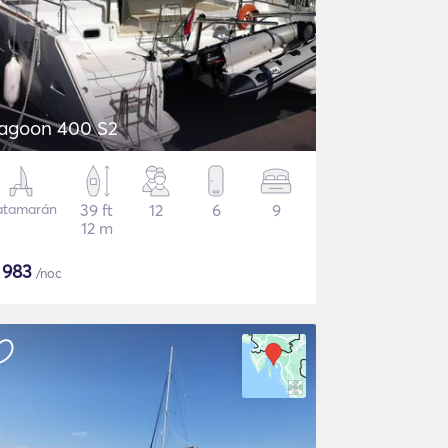
agoon 400 S2
atamarán
39 ft
12
6
9
12 m
$
983
/noc