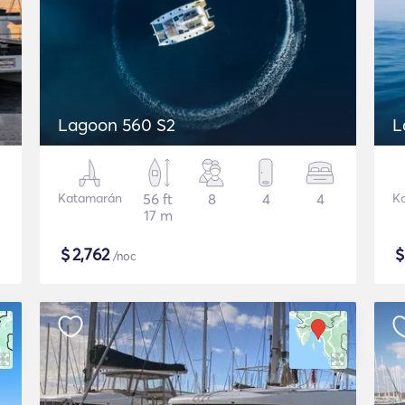
Lagoon 560 S2
L
Katamarán
56 ft
8
4
4
K
17 m
$
2,762
/noc