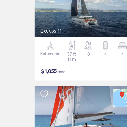
Excess 11
Katamarán
37 ft
8
4
4
11 m
$
1,055
/noc