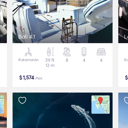
Bali 4.1
L
Katamarán
39 ft
8
4
4
K
12 m
$
1,574
/noc