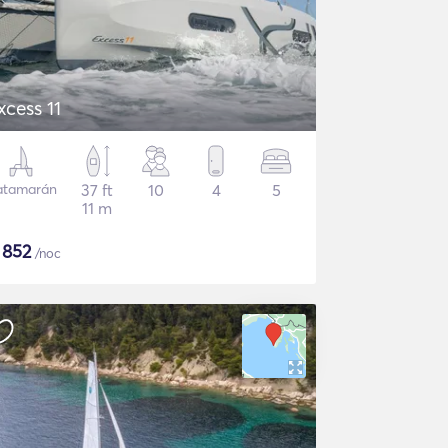
xcess 11
atamarán
37 ft
10
4
5
11 m
$
852
/noc