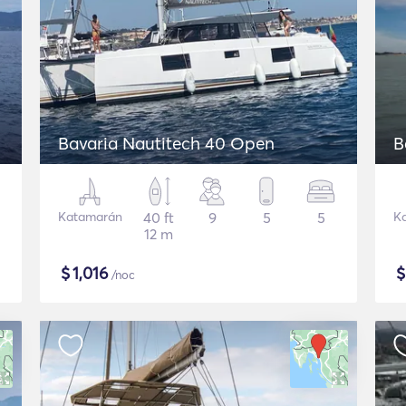
Bavaria Nautitech 40 Open
B
Katamarán
40 ft
9
5
5
K
12 m
$
1,016
/noc