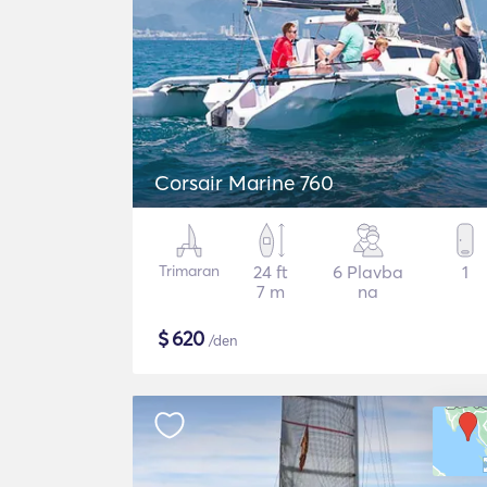
Corsair Marine 760
Trimaran
24 ft
6 Plavba
1
7 m
na
$
620
/den