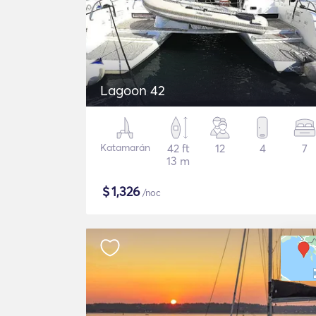
Lagoon 42
Katamarán
42 ft
12
4
7
13 m
$
1,326
/noc