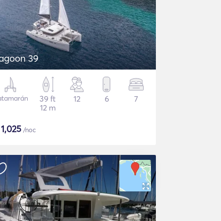
agoon 39
atamarán
39 ft
12
6
7
12 m
$
1,025
/noc