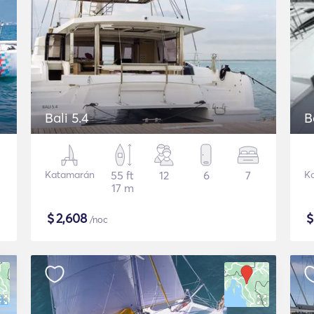
Bali 5.4
B
Katamarán
55 ft
12
6
7
K
17 m
$
2,608
/noc