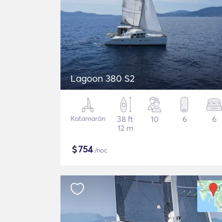
Lagoon 380 S2
Katamarán
38 ft
10
6
6
12 m
$
754
/noc