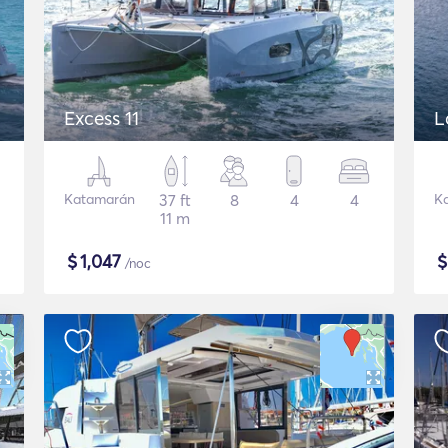
Excess 11
L
Katamarán
37 ft
8
4
4
K
11 m
$
1,047
/noc