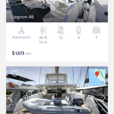
Lagoon 46
Katamarán
46 ft
12
6
7
14 m
$
1,573
/noc