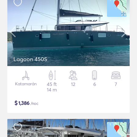
Lagoon 450S
Katamarán
45 ft
12
6
7
14 m
$
1,386
/noc