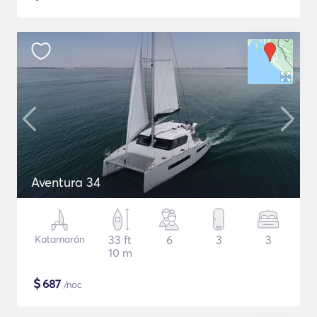
Aventura 34
Katamarán
33 ft
6
3
3
10 m
$
687
/noc