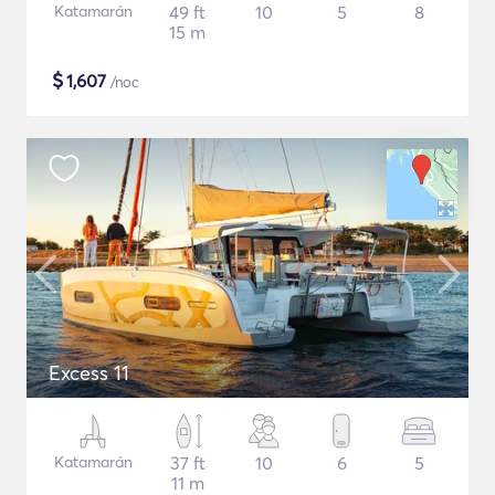
Katamarán
49 ft
10
5
8
15 m
$
1,607
/noc
Excess 11
Katamarán
37 ft
10
6
5
11 m