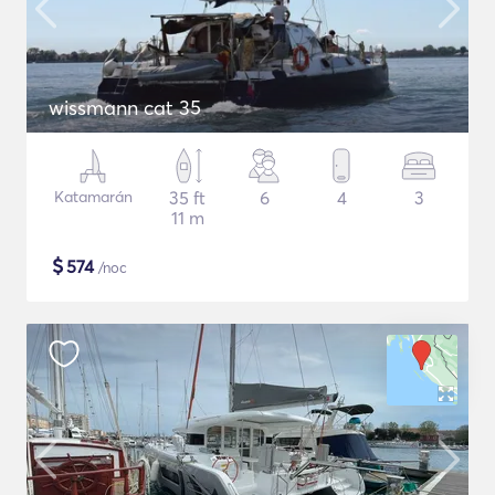
wissmann cat 35
Katamarán
35 ft
6
4
3
11 m
$
574
/noc