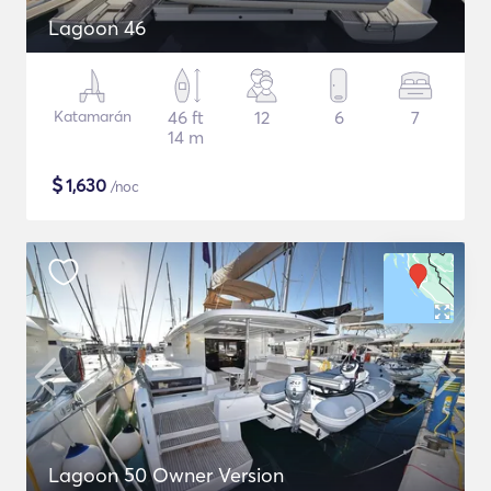
Lagoon 46
Katamarán
46 ft
12
6
7
14 m
$
1,630
/noc
Lagoon 50 Owner Version