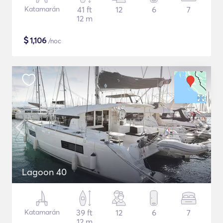
Katamarán
41 ft
12
6
7
12 m
$
1,106
/noc
Lagoon 40
Katamarán
39 ft
12
6
7
12 m