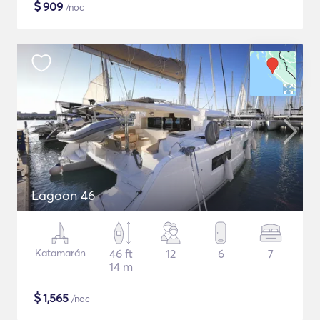
$
909
/noc
Lagoon 46
Katamarán
46 ft
12
6
7
14 m
$
1,565
/noc