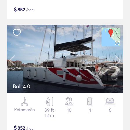
$
852
/noc
Bali 4.0
Katamarán
39 ft
10
4
6
12 m
$
852
/noc