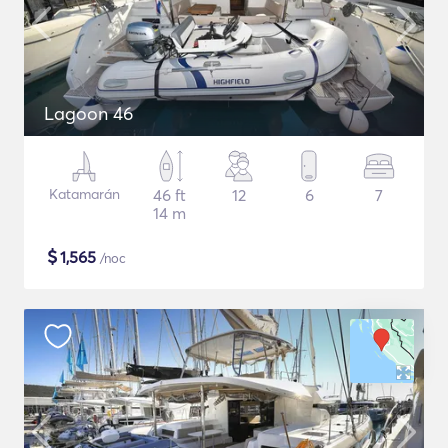
Lagoon 46
Katamarán
46 ft
12
6
7
14 m
$
1,565
/noc