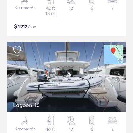
Katamarán
42 ft
12
6
7
13 m
$
1,212
/noc
Lagoon 46
Katamarán
46 ft
12
6
7