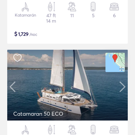
Katamarán
47 ft
11
5
6
14 m
$
1,729
/noc
Catamaran 50 ECO