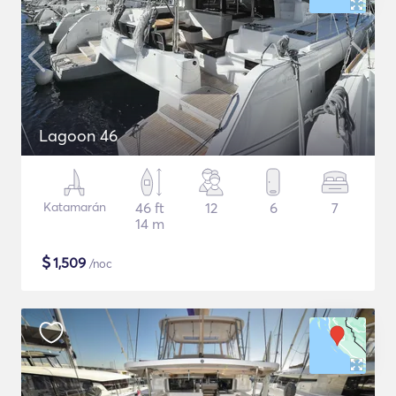
Lagoon 46
Katamarán
46 ft
12
6
7
14 m
$
1,509
/noc