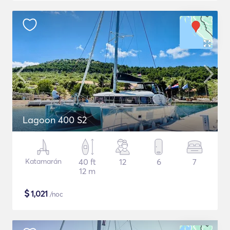
Lagoon 400 S2
Katamarán
40 ft
12
6
7
12 m
$
1,021
/noc