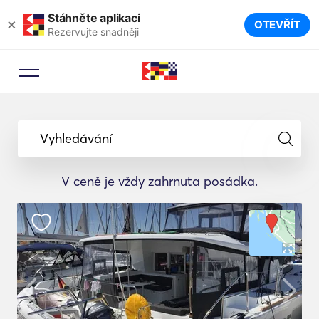
Stáhněte aplikaci
×
OTEVŘÍT
Rezervujte snadněji
Vyhledávání
V ceně je vždy zahrnuta posádka.