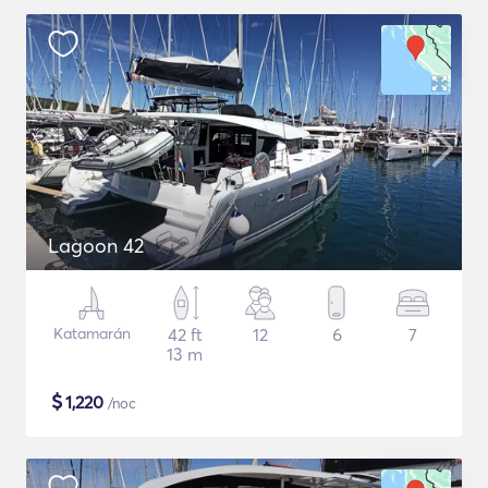
Lagoon 42
Katamarán
42 ft
12
6
7
13 m
$
1,220
/noc