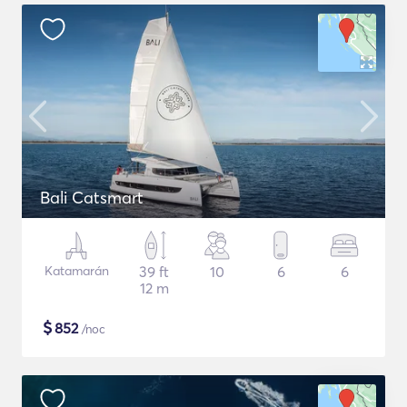
Bali Catsmart
Katamarán
39 ft
10
6
6
12 m
$
852
/noc