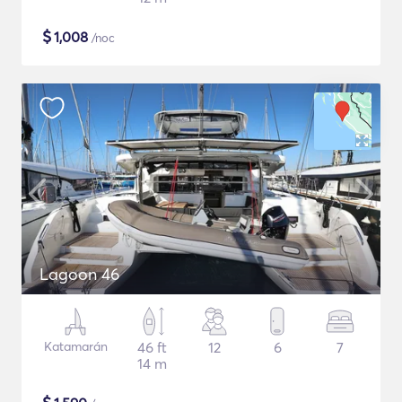
$
1,008
/noc
Lagoon 46
Katamarán
46 ft
12
6
7
14 m