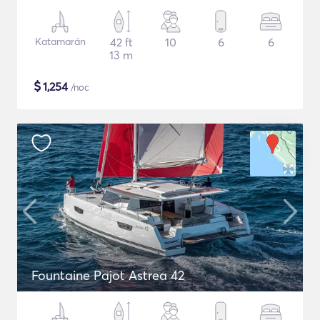
Katamarán
42 ft
10
6
6
13 m
$
1,254
/noc
Fountaine Pajot Astrea 42