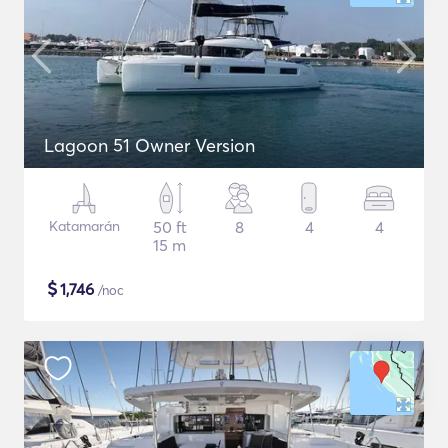
Lagoon 51 Owner Version
Katamarán
50 ft
8
4
4
15 m
$
1,746
/noc