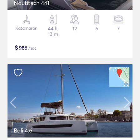
Nautitech 441
Katamarán
44 ft
12
6
7
13 m
$
986
/noc
Bali 4.6