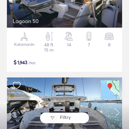
Lagoon 50
Katamarán
48 ft
14
7
8
15 m
$
1,943
/noc
Filtry