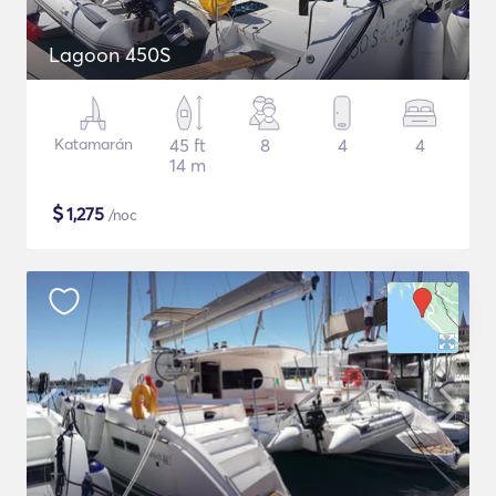
Lagoon 450S
Katamarán
45 ft
8
4
4
14 m
$
1,275
/noc