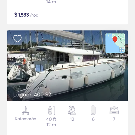
14 m
$
1,533
/noc
Lagoon 400 S2
Katamarán
40 ft
12
6
7
12 m