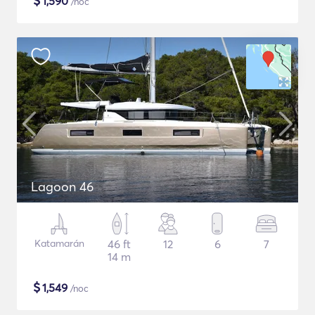
$
1,590
/noc
Lagoon 46
Katamarán
46 ft
12
6
7
14 m
$
1,549
/noc