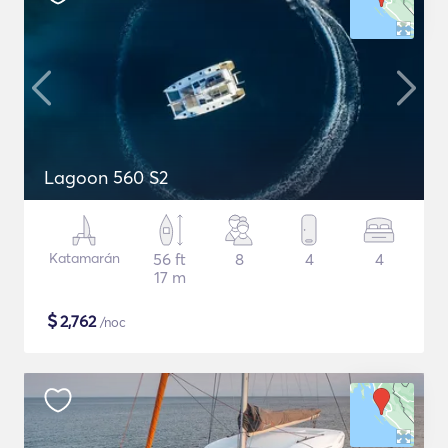
Lagoon 560 S2
Katamarán
56 ft
8
4
4
17 m
$
2,762
/noc