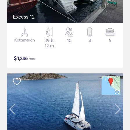
Excess 12
Katamarán
39 ft
10
4
5
12 m
$
1,246
/noc