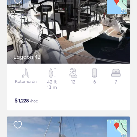
Lagoon 42
Katamarán
42 ft
12
6
7
13 m
$
1,228
/noc