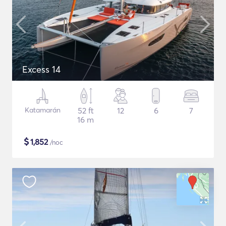
Excess 14
Katamarán
52 ft
12
6
7
16 m
$
1,852
/noc