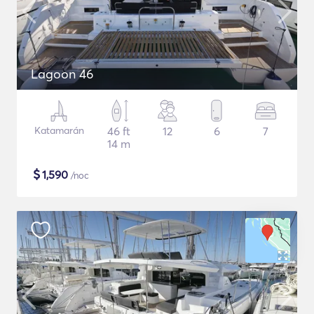
Lagoon 46
Katamarán
46 ft
12
6
7
14 m
$
1,590
/noc