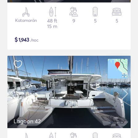
Katamarán
48 ft
9
5
5
15 m
$
1,943
/noc
Lagoon 42