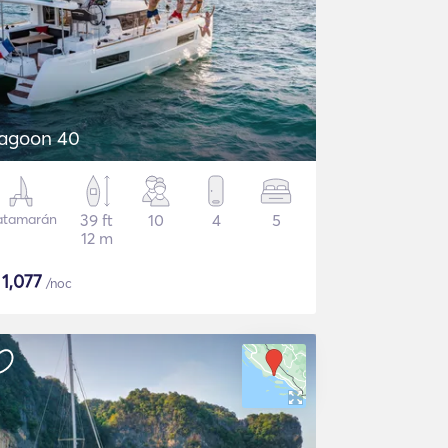
agoon 40
atamarán
39 ft
10
4
5
12 m
$
1,077
/noc