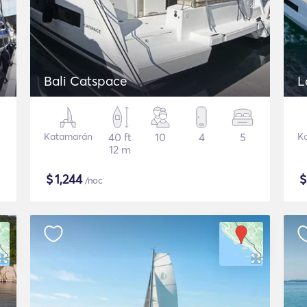
Bali Catspace
L
Katamarán
40 ft
10
4
5
K
12 m
$
1,244
/noc