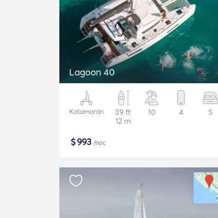
Lagoon 40
Katamarán
39 ft
10
4
5
12 m
$
993
/noc