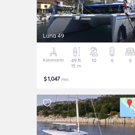
Luna 49
Katamarán
49 ft
10
6
6
15 m
$
1,047
/noc