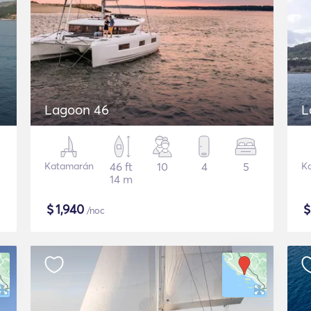
Lagoon 46
L
Katamarán
46 ft
10
4
5
K
14 m
$
1,940
/noc