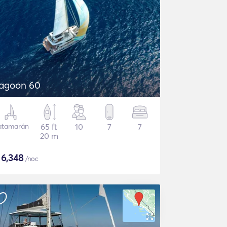
agoon 60
atamarán
65 ft
10
7
7
20 m
$
6,348
/noc