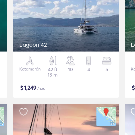
Lagoon 42
L
Katamarán
42 ft
10
4
5
K
13 m
$
1,249
/noc