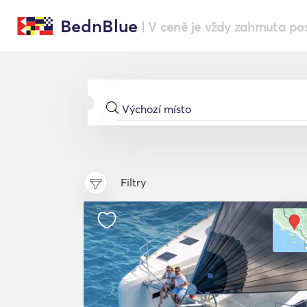
BednBlue
| V ceně je vždy zahrnuta po
Filtry