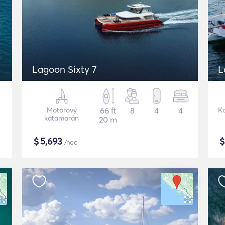
Lagoon Sixty 7
L
Motorový
66 ft
8
4
4
K
katamarán
20 m
$
5,693
/noc