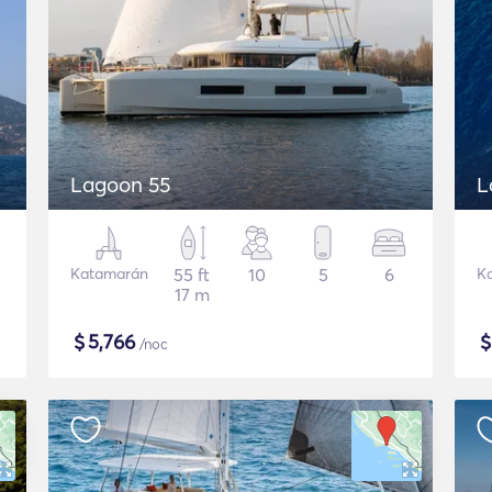
Lagoon 55
L
Katamarán
55 ft
10
5
6
K
17 m
$
5,766
/noc