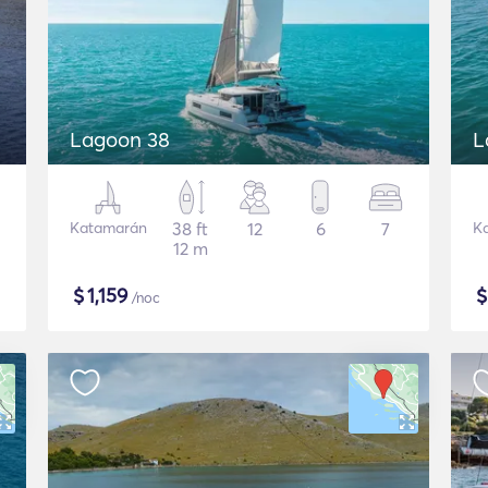
Lagoon 38
L
Katamarán
38 ft
12
6
7
K
12 m
$
1,159
/noc