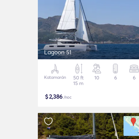
Lagoon 51
Katamarán
50 ft
10
6
6
15 m
$
2,386
/noc