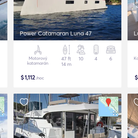
Power Catamaran Luna 47
L
Motorový
47 ft
10
4
6
K
katamarán
14 m
$
1,112
/noc