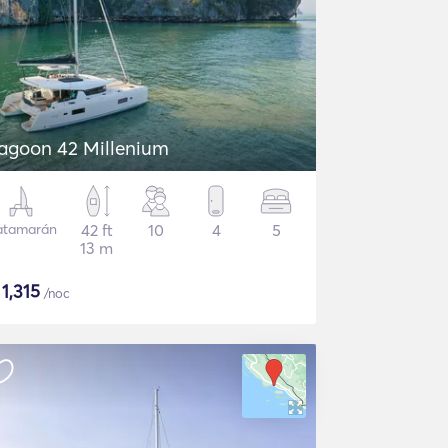
agoon 42 Millenium
atamarán
42 ft
10
4
5
13 m
$
1,315
/noc