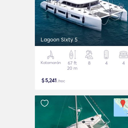
Lagoon Sixty 5
Katamarán
67 ft
8
4
4
20 m
$
5,241
/noc