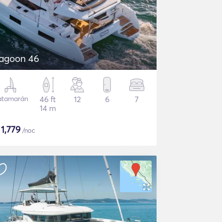
agoon 46
atamarán
46 ft
12
6
7
14 m
$
1,779
/noc