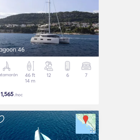
agoon 46
atamarán
46 ft
12
6
7
14 m
$
1,565
/noc