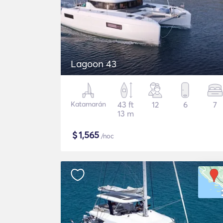
Lagoon 43
Katamarán
43 ft
12
6
7
13 m
$
1,565
/noc