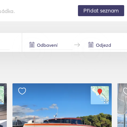
Přidat seznam
sádka.