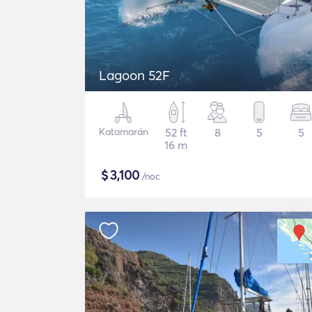
Lagoon 52F
Katamarán
52 ft
8
5
5
16 m
$
3,100
/noc