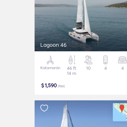
Lagoon 46
Katamarán
46 ft
10
4
4
14 m
$
1,590
/noc