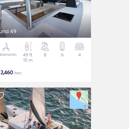
una 49
atamarán
49 ft
8
6
4
15 m
$
2,460
/noc