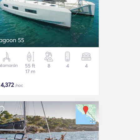
agoon 55
atamarán
55 ft
8
4
4
17 m
$
4,372
/noc