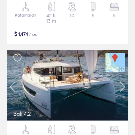
Katamarán
42 ft
10
5
5
13 m
$
1,474
/noc
Bali 4.2