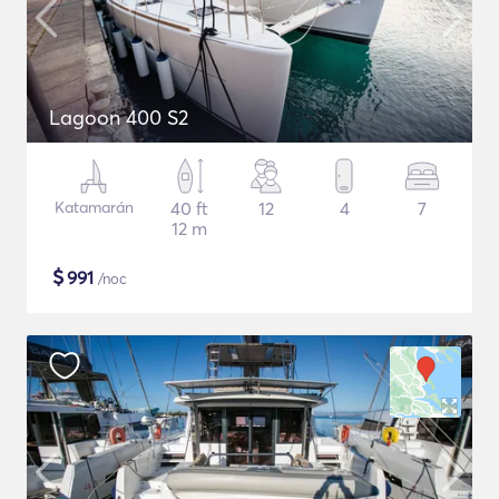
Lagoon 400 S2
Katamarán
40 ft
12
4
7
12 m
$
991
/noc