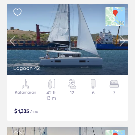
Lagoon 42
Katamarán
42 ft
12
6
7
13 m
$
1,335
/noc