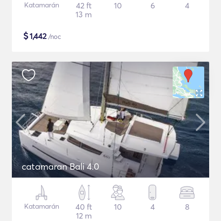
Katamarán
42 ft
10
6
4
13 m
$
1,442
/noc
catamaran Bali 4.0
Katamarán
40 ft
10
4
8
12 m