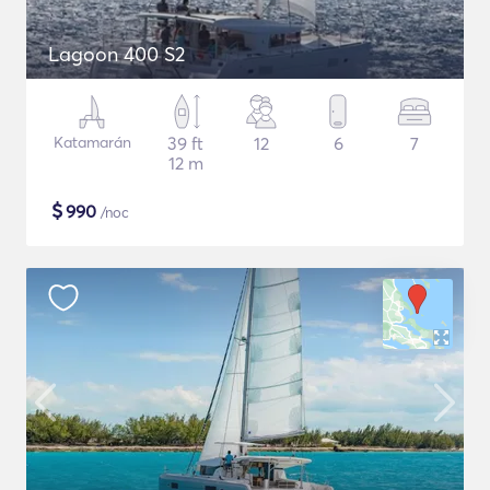
Lagoon 400 S2
Katamarán
39 ft
12
6
7
12 m
$
990
/noc