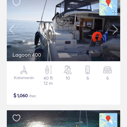
Lagoon 400
Katamarán
40 ft
10
6
6
12 m
$
1,060
/noc