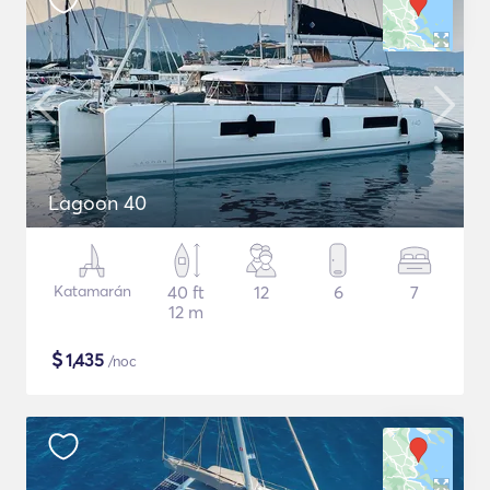
Lagoon 40
Katamarán
40 ft
12
6
7
12 m
$
1,435
/noc