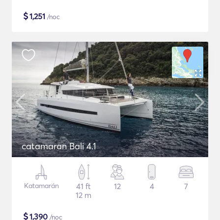
$
1,251
/noc
catamaran Bali 4.1
Katamarán
41 ft
12
4
7
12 m
$
1,390
/noc