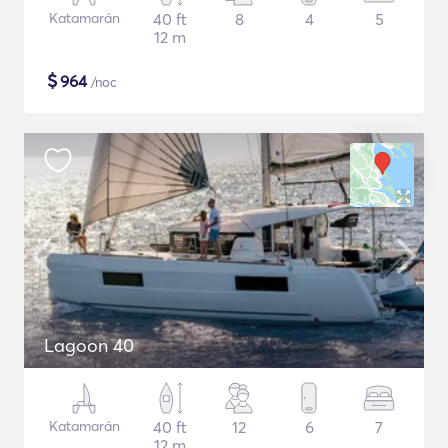
Katamarán
40 ft
8
4
5
12 m
$
964
/noc
Lagoon 40
Katamarán
40 ft
12
6
7
12 m