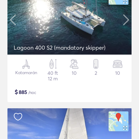
Lagoon 400 S2 (mandatory skipper)
Katamarán
40 ft
10
2
10
12 m
$
885
/noc