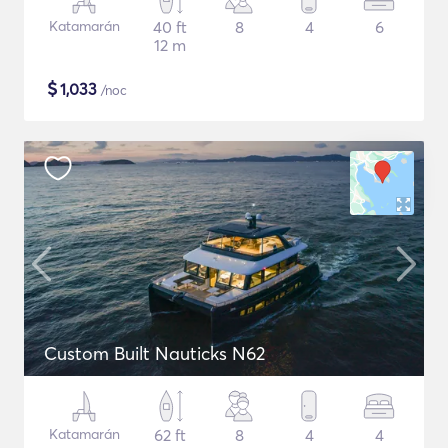
Katamarán
40 ft
8
4
6
12 m
$
1,033
/noc
Custom Built Nauticks N62
Katamarán
62 ft
8
4
4