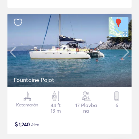
Fountaine Pajot
Katamarán
44 ft
17 Plavba
6
13 m
na
$
1,240
/den