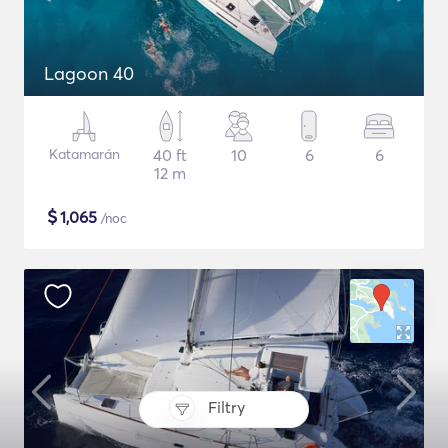
Lagoon 40
Katamarán
40 ft
10
6
6
12 m
$
1,065
/noc
Filtry