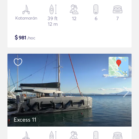
Katamarán
39 ft
12
6
7
12 m
$
981
/noc
Excess 11