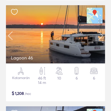
Lagoon 46
Katamarán
46 ft
10
6
6
14 m
$
1,208
/noc