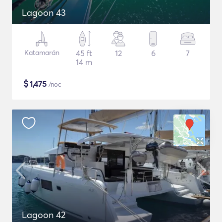
Lagoon 43
Katamarán
45 ft
12
6
7
14 m
$
1,475
/noc
Lagoon 42