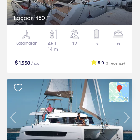
Lagoon 450 F
Katamarán
46 ft
12
5
6
14 m
$
1,558
5.0
/noc
(1
recenze
)