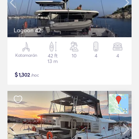
Lagoon 42
Katamarán
42 ft
10
4
4
13 m
$
1,302
/noc