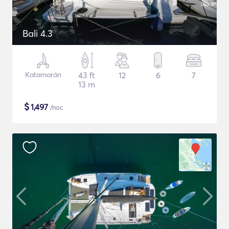
Bali 4.3
Katamarán
43 ft
12
6
7
13 m
$
1,497
/noc