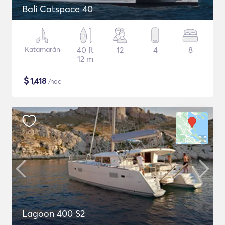
Bali Catspace 40
Katamarán
40 ft
12
4
8
12 m
$
1,418
/noc
Lagoon 400 S2