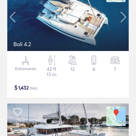
Bali 4.2
Katamarán
42 ft
12
6
7
13 m
$
1,432
/noc