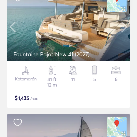
Fountaine Pajot New 41 (2027)
Katamarán
41 ft
11
5
6
12 m
$
1,435
/noc