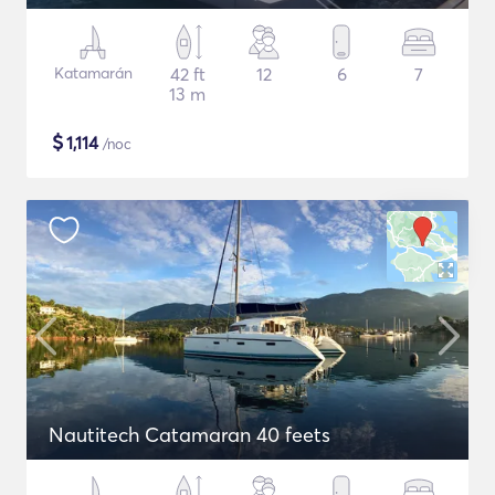
Katamarán
42 ft
12
6
7
13 m
$
1,114
/noc
Nautitech Catamaran 40 feets