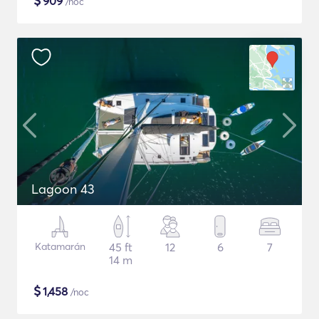
$
909
/noc
Lagoon 43
Katamarán
45 ft
12
6
7
14 m
$
1,458
/noc