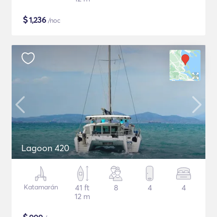
$
1,236
/noc
Lagoon 420
Katamarán
41 ft
8
4
4
12 m