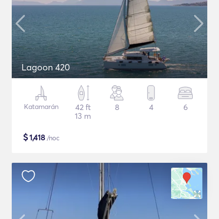
Lagoon 420
Katamarán
42 ft
8
4
6
13 m
$
1,418
/noc