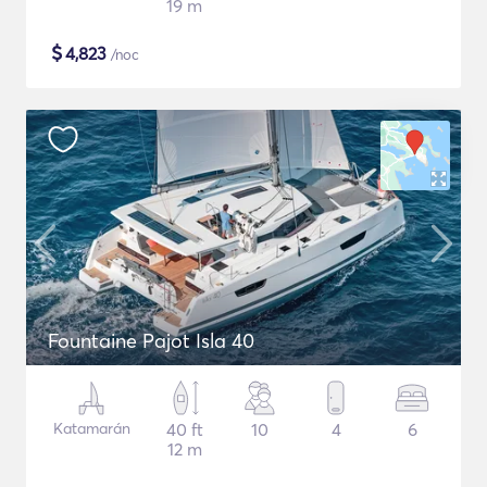
19 m
$
4,823
/noc
Fountaine Pajot Isla 40
Katamarán
40 ft
10
4
6
12 m