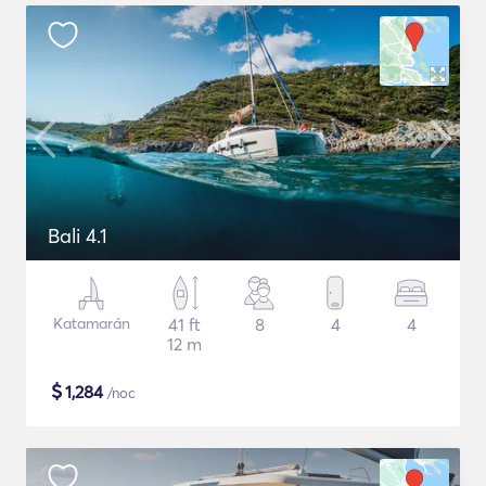
Bali 4.1
Katamarán
41 ft
8
4
4
12 m
$
1,284
/noc