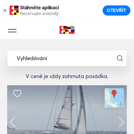
Stáhněte aplikaci
×
OTEVŘÍT
Rezervujte snadněji
Vyhledávání
V ceně je vždy zahrnuta posádka.