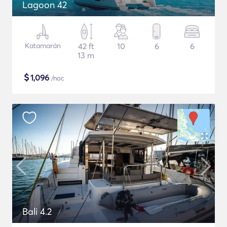
Lagoon 42
Katamarán
42 ft
10
6
6
13 m
$
1,096
/noc
Bali 4.2