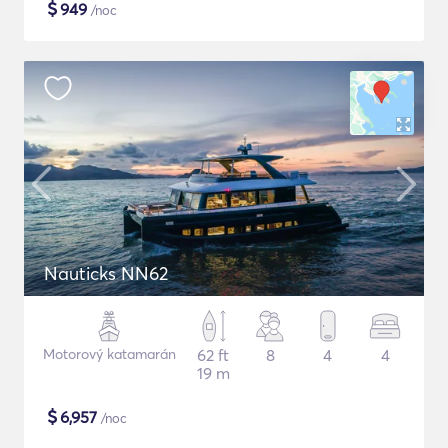
$
949
/noc
Nauticks NN62
Motorový katamarán
62 ft
8
4
4
19 m
$
6,957
/noc