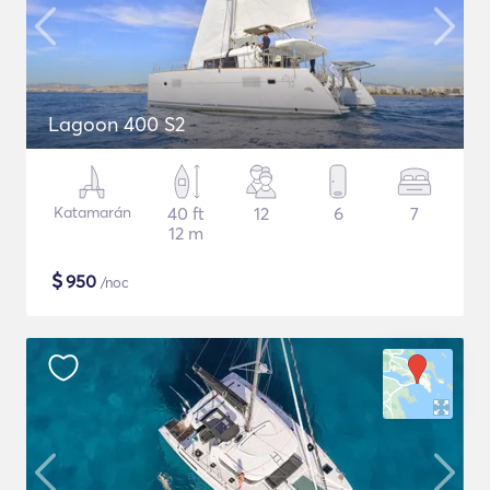
Lagoon 400 S2
Katamarán
40 ft
12
6
7
12 m
$
950
/noc