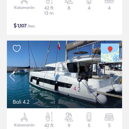
Katamarán
42 ft
8
4
4
13 m
$
1,107
/noc
Bali 4.2
Katamarán
42 ft
9
5
5