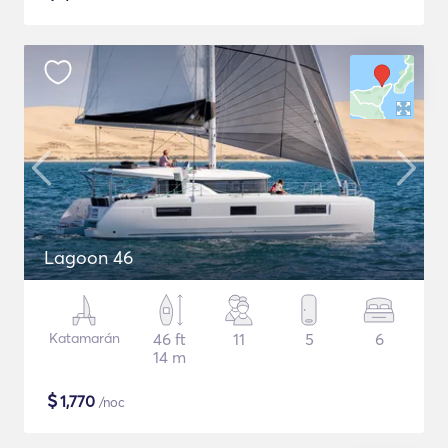
Lagoon 46
Katamarán
46 ft
11
5
6
14 m
$
1,770
/noc