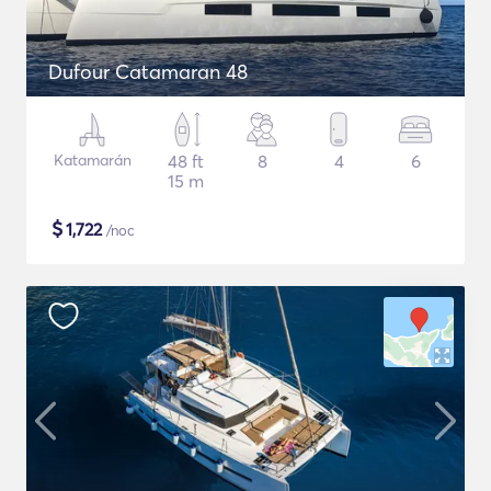
Dufour Catamaran 48
Katamarán
48 ft
8
4
6
15 m
$
1,722
/noc