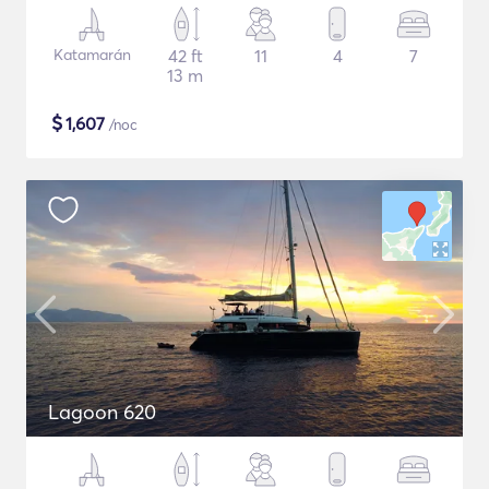
Katamarán
42 ft
11
4
7
13 m
$
1,607
/noc
Lagoon 620