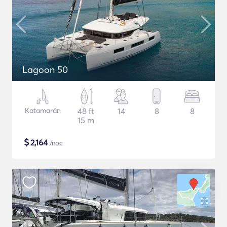
Lagoon 50
Katamarán
48 ft
14
8
8
15 m
$
2,164
/noc