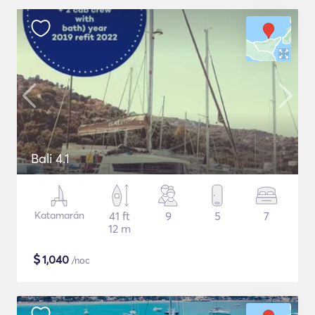
Bali 4.1
Katamarán
41 ft
9
5
7
12 m
$
1,040
/noc