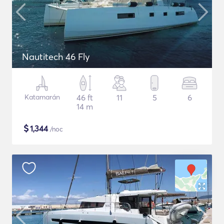
Nautitech 46 Fly
Katamarán
46 ft
11
5
6
14 m
$
1,344
/noc