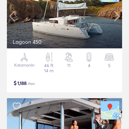
Lagoon 450
Katamarán
46 ft
11
4
5
14 m
$
1,188
/noc