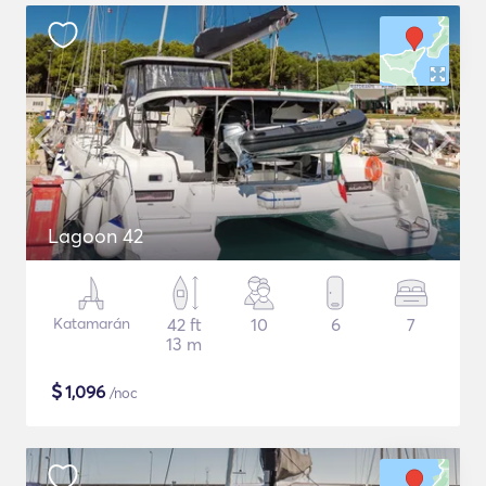
Lagoon 42
Katamarán
42 ft
10
6
7
13 m
$
1,096
/noc