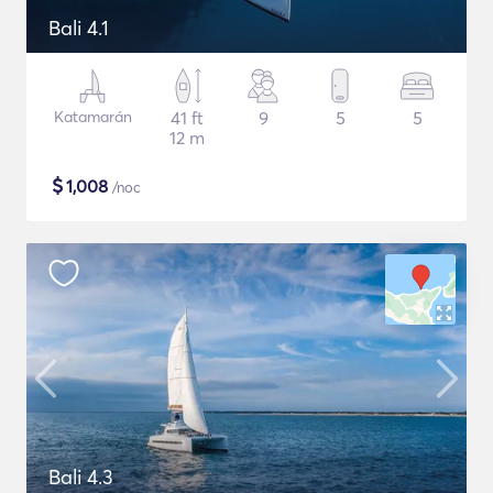
Bali 4.1
Katamarán
41 ft
9
5
5
12 m
$
1,008
/noc
Bali 4.3