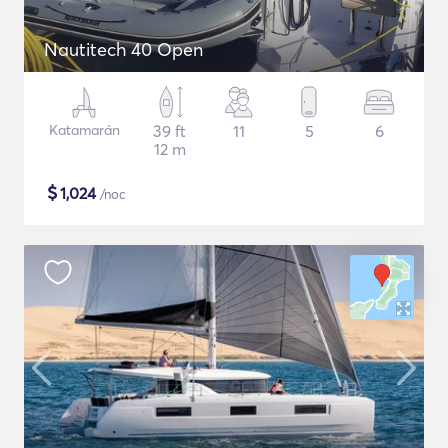
Nautitech 40 Open
Katamarán
39 ft
11
5
6
12 m
$
1,024
/noc