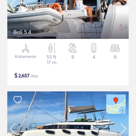
Bali 5.4
Katamarán
55 ft
8
4
8
17 m
$
2,657
/noc