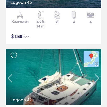
Lagoon 46
Katamarán
46 ft
8
4
4
14 m
$
1,148
/noc
Lagoon 42