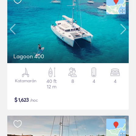
Lagoon 400
Katamarán
40 ft
8
4
4
12 m
$
1,623
/noc