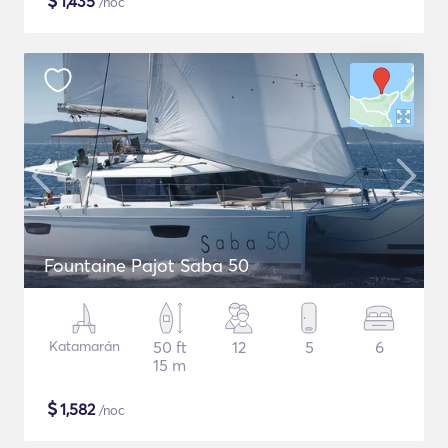
$
1,435
/noc
Fountaine Pajot Saba 50
Katamarán
50 ft
12
5
6
15 m
$
1,582
/noc