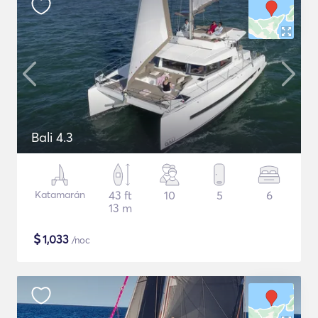
Bali 4.3
Katamarán
43 ft
10
5
6
13 m
$
1,033
/noc