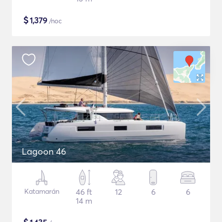
$
1,379
/noc
Lagoon 46
Katamarán
46 ft
12
6
6
14 m