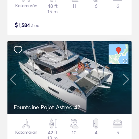
Katamarán
48 ft
11
6
6
15 m
$
1,584
/noc
Fountaine Pajot Astrea 42
Katamarán
42 ft
10
4
5
13 m