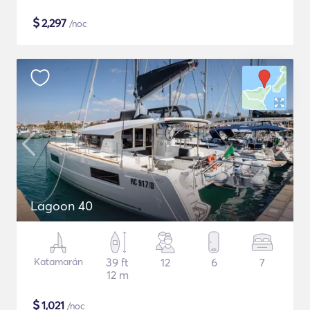
$
2,297
/noc
Lagoon 40
Katamarán
39 ft
12
6
7
12 m
$
1,021
/noc