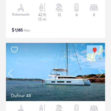
Katamarán
42 ft
12
6
6
13 m
$
1,185
/noc
Dufour 48