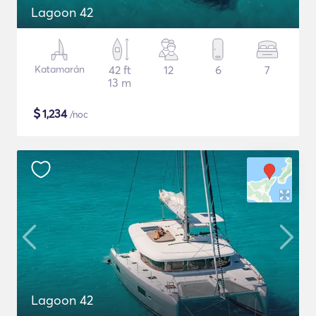
Lagoon 42
Katamarán
42 ft
12
6
7
13 m
$
1,234
/noc
Lagoon 42