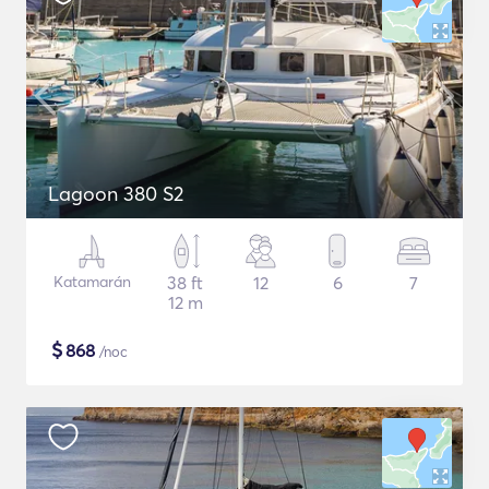
Lagoon 380 S2
Katamarán
38 ft
12
6
7
12 m
$
868
/noc