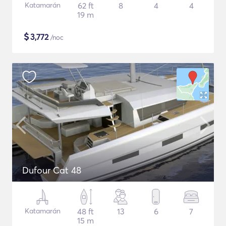
Katamarán
62 ft
8
4
4
19 m
$
3,772
/noc
Dufour Cat 48
Katamarán
48 ft
13
6
7
15 m