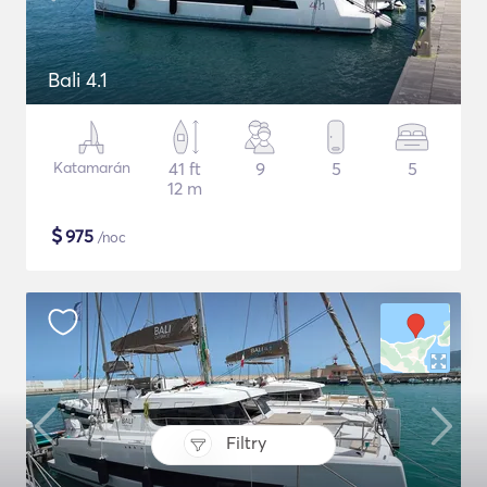
Bali 4.1
Katamarán
41 ft
9
5
5
12 m
$
975
/noc
Filtry