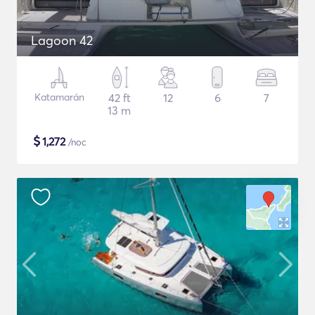
Lagoon 42
Katamarán
42 ft
12
6
7
13 m
$
1,272
/noc