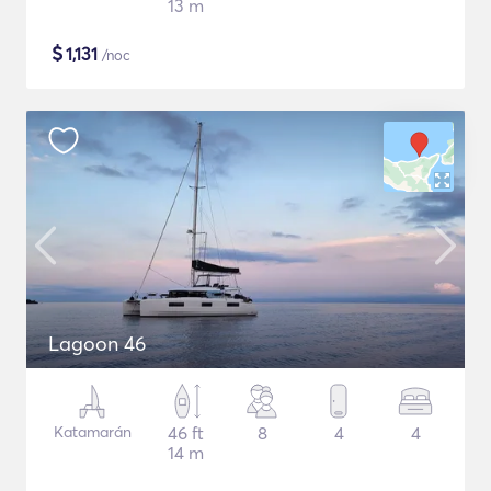
13 m
$
1,131
/noc
Lagoon 46
Katamarán
46 ft
8
4
4
14 m