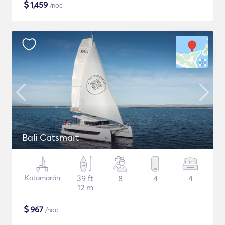
$
1,459
/noc
Bali Catsmart
Katamarán
39 ft
8
4
4
12 m
$
967
/noc