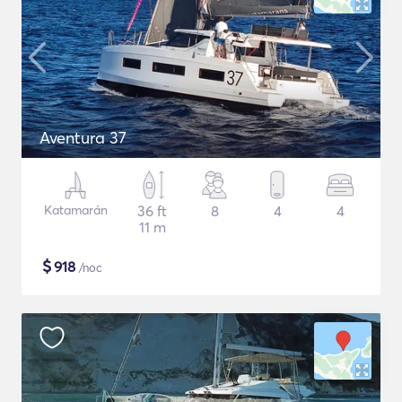
Aventura 37
Katamarán
36 ft
8
4
4
11 m
$
918
/noc