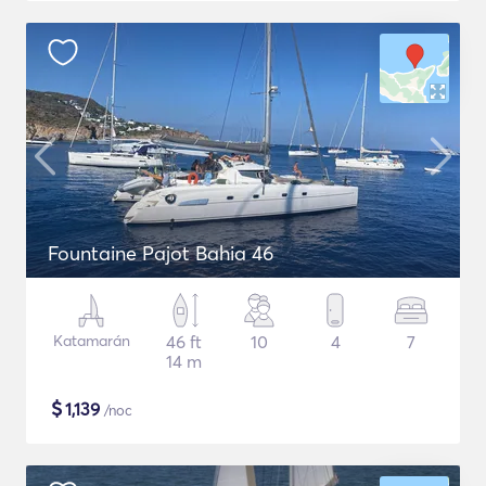
Fountaine Pajot Bahia 46
Katamarán
46 ft
10
4
7
14 m
$
1,139
/noc