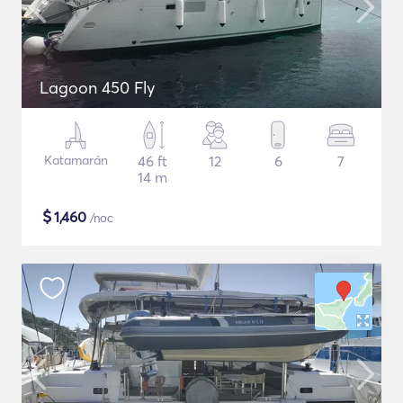
Lagoon 450 Fly
Katamarán
46 ft
12
6
7
14 m
$
1,460
/noc