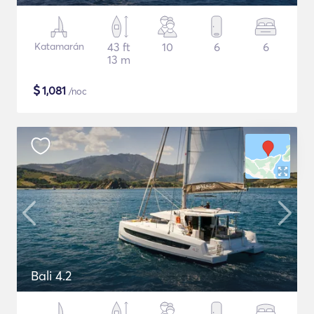
Katamarán
43 ft
10
6
6
13 m
$
1,081
/noc
Bali 4.2