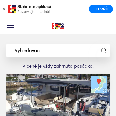
Stáhněte aplikaci
×
OTEVŘÍT
Rezervujte snadněji
Vyhledávání
V ceně je vždy zahrnuta posádka.