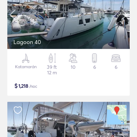
Lagoon 40
Katamarán
39 ft
10
6
6
12 m
$
1,218
/noc