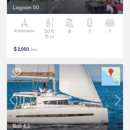
Lagoon 50
Katamarán
50 ft
8
7
7
15 m
$
2,050
/noc
Bali 4.3