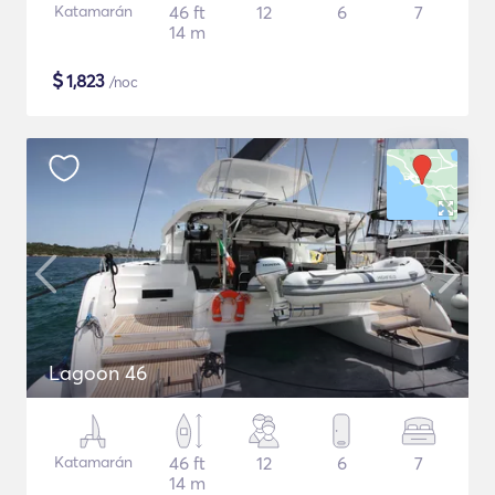
Katamarán
46 ft
12
6
7
14 m
$
1,823
/noc
Lagoon 46
Katamarán
46 ft
12
6
7
14 m