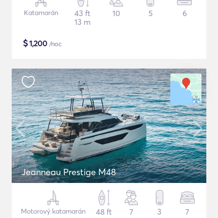
Katamarán
43 ft
10
5
6
13 m
$
1,200
/noc
Jeanneau Prestige M48
Motorový katamarán
48 ft
7
3
7