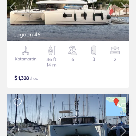
Lagoon 46
Katamarán
46 ft
6
3
2
14 m
$
1,328
/noc