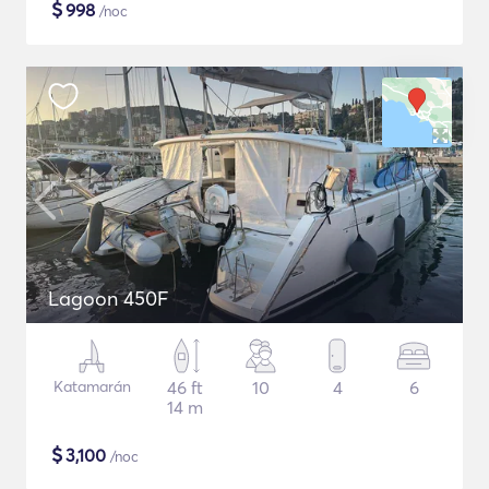
$
998
/noc
Lagoon 450F
Katamarán
46 ft
10
4
6
14 m
$
3,100
/noc