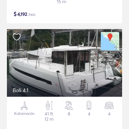
15 m
$
4,192
/noc
Bali 4.1
Katamarán
41 ft
8
4
4
12 m