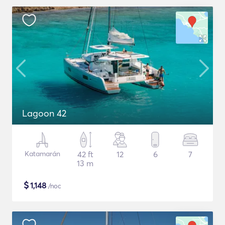
Lagoon 42
Katamarán
42 ft
12
6
7
13 m
$
1,148
/noc