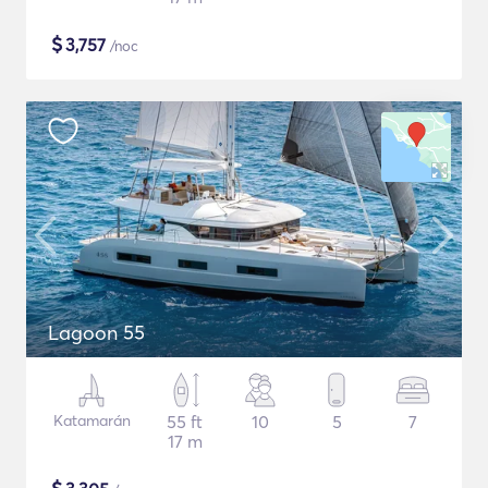
$
3,757
/noc
Lagoon 55
Katamarán
55 ft
10
5
7
17 m