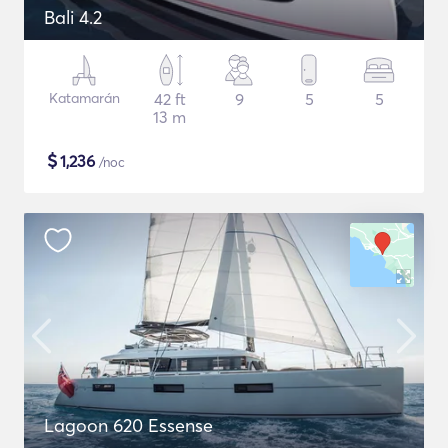
Bali 4.2
Katamarán
42 ft
9
5
5
13 m
$
1,236
/noc
Lagoon 620 Essense