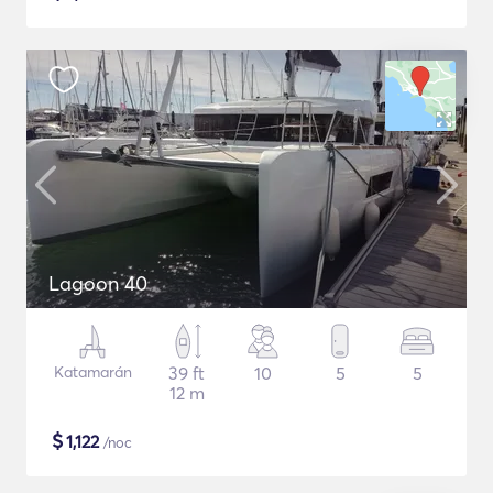
Lagoon 40
Katamarán
39 ft
10
5
5
12 m
$
1,122
/noc