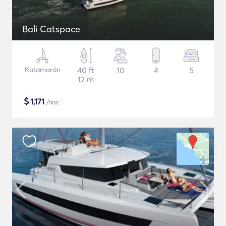
Bali Catspace
Katamarán
40 ft
10
4
5
12 m
$
1,171
/noc