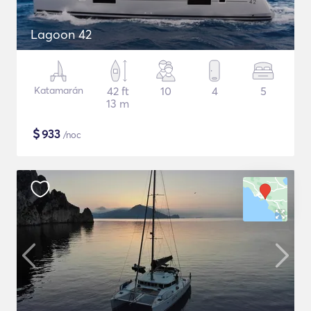
Lagoon 42
Katamarán
42 ft
10
4
5
13 m
$
933
/noc