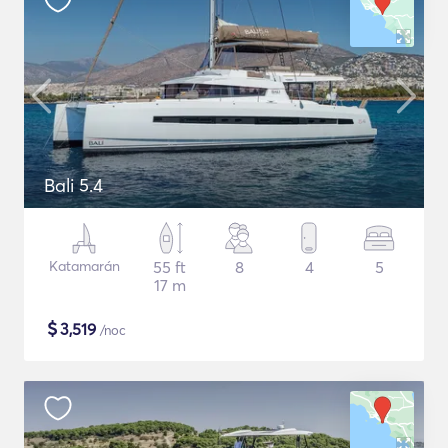
Bali 5.4
Katamarán
55 ft
8
4
5
17 m
$
3,519
/noc