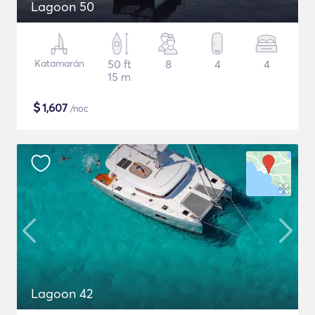
Lagoon 50
Katamarán
50 ft
8
4
4
15 m
$
1,607
/noc
Lagoon 42