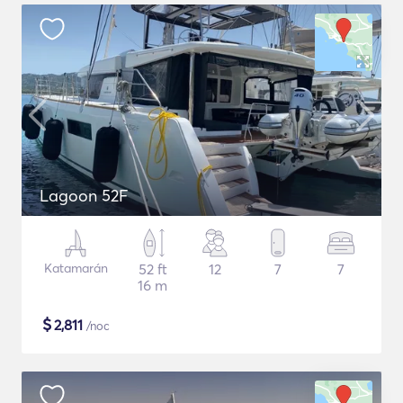
Lagoon 52F
Katamarán
52 ft
12
7
7
16 m
$
2,811
/noc