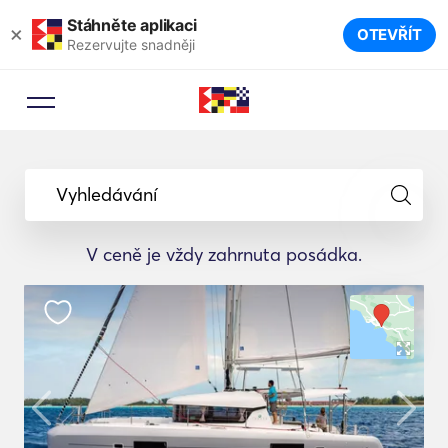
Stáhněte aplikaci
×
OTEVŘÍT
Rezervujte snadněji
Vyhledávání
V ceně je vždy zahrnuta posádka.