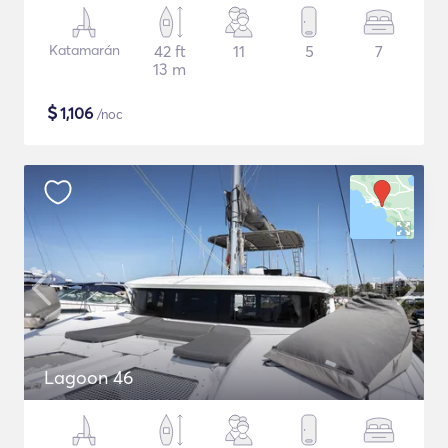
Katamarán
42 ft
11
5
7
13 m
$
1,106
/noc
Lagoon 46