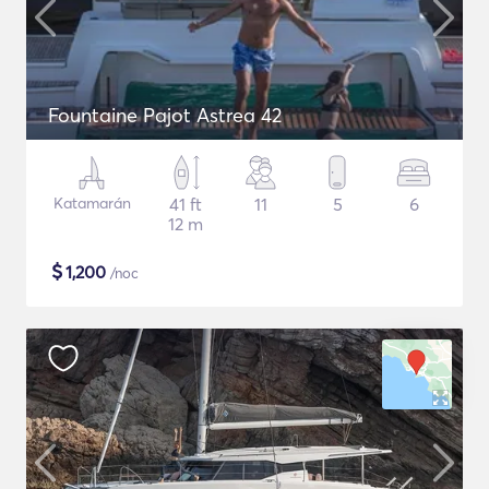
Fountaine Pajot Astrea 42
Katamarán
41 ft
11
5
6
12 m
$
1,200
/noc