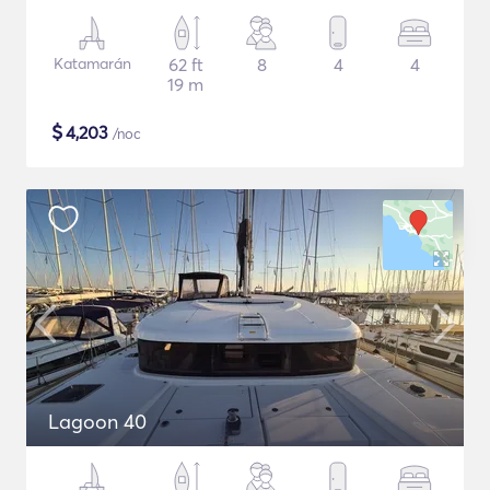
Katamarán
62 ft
8
4
4
19 m
$
4,203
/noc
Lagoon 40