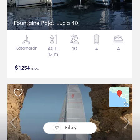
Fountaine Pajot Lucia 40
Katamarán
40 ft
10
4
4
12 m
$
1,254
/noc
Filtry