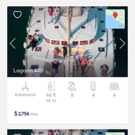
Lagoon 440
Katamarán
46 ft
8
4
4
14 m
$
2,756
/noc