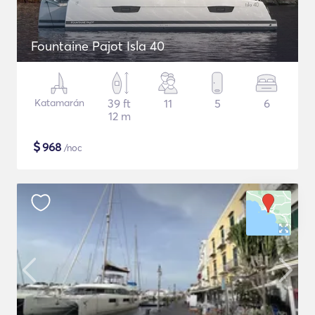
Fountaine Pajot Isla 40
Katamarán
39 ft
11
5
6
12 m
$
968
/noc