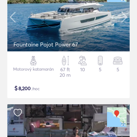
Fountaine Pajot Power 67
Motorový katamarán
67 ft
10
5
5
20 m
$
8,200
/noc