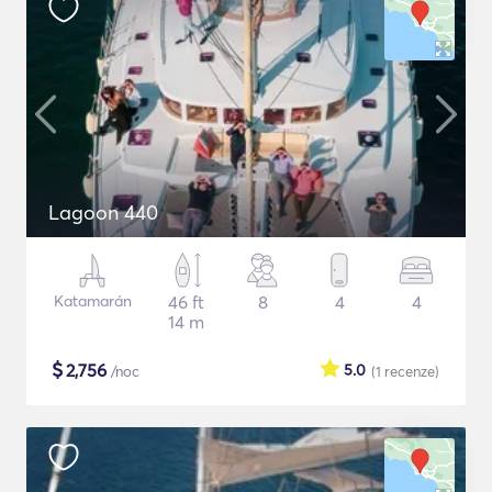
Lagoon 440
Katamarán
46 ft
8
4
4
14 m
$
2,756
5.0
/noc
(1
recenze
)