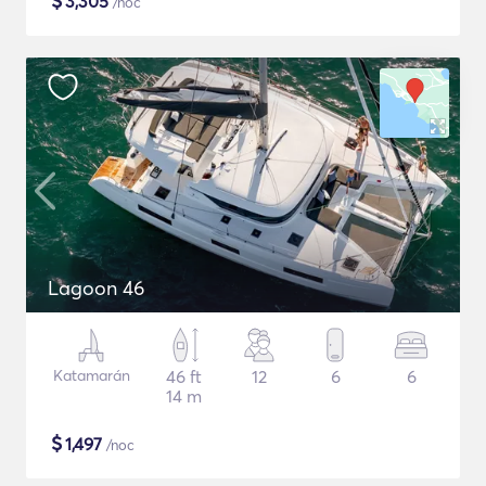
$
3,305
/noc
Lagoon 46
Katamarán
46 ft
12
6
6
14 m
$
1,497
/noc