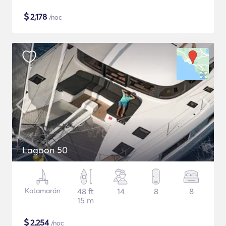
$
2,178
/noc
Lagoon 50
Katamarán
48 ft
14
8
8
15 m
$
2,254
/noc