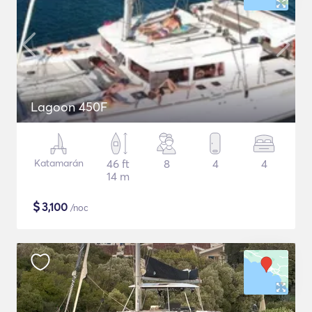
Lagoon 450F
Katamarán
46 ft
8
4
4
14 m
$
3,100
/noc