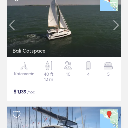
Bali Catspace
Katamarán
40 ft
10
4
5
12 m
$
1,139
/noc