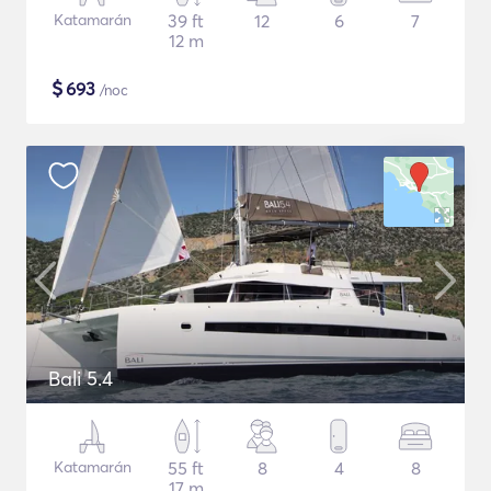
Katamarán
39 ft
12
6
7
12 m
$
693
/noc
Bali 5.4
Katamarán
55 ft
8
4
8
17 m