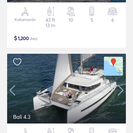
Katamarán
43 ft
10
5
6
13 m
$
1,200
/noc
Bali 4.3