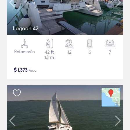
Lagoon 42
Katamarán
42 ft
12
6
7
13 m
$
1,373
/noc