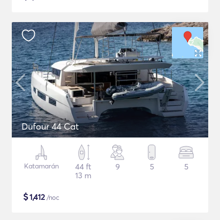
Dufour 44 Cat
Katamarán
44 ft
9
5
5
13 m
$
1,412
/noc