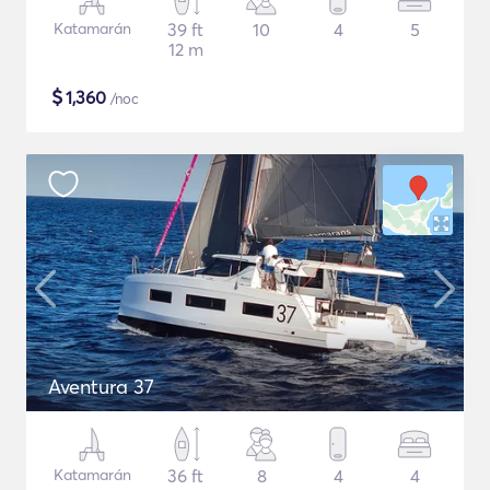
Katamarán
39 ft
10
4
5
12 m
$
1,360
/noc
Aventura 37
Katamarán
36 ft
8
4
4