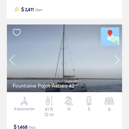
$
2,411
/den
Fountaine Pajot Astréa 42
Katamarán
41 ft
11
5
6
12 m
$
1,468
/noc