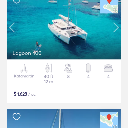
Lagoon 400
Katamarán
40 ft
8
4
4
12 m
$
1,623
/noc