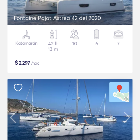
Fontaine Pajot Astrea 42 del 2020
Katamarán
42 ft
10
6
7
13 m
$
2,297
/noc