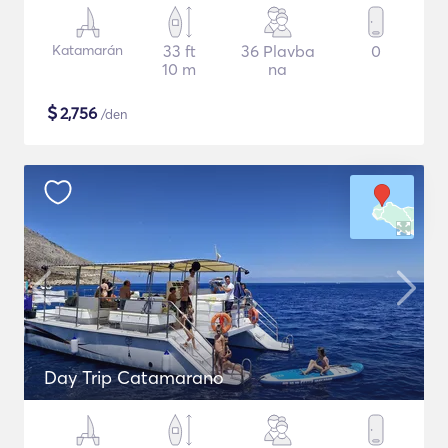
Katamarán
33 ft
36 Plavba
0
10 m
na
$
2,756
/den
Day Trip Catamarano