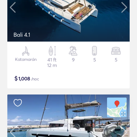
Bali 4.1
Katamarán
41 ft
9
5
5
12 m
$
1,008
/noc