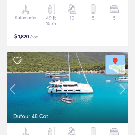
Katamarán
49 ft
10
5
5
15 m
$
1,820
/noc
Dufour 48 Cat