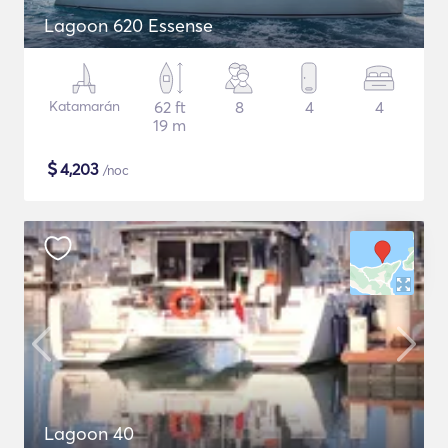
Lagoon 620 Essense
Katamarán
62 ft
8
4
4
19 m
$
4,203
/noc
Lagoon 40