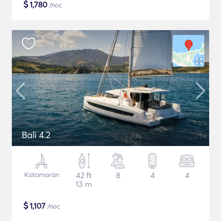
$
1,780
/noc
Bali 4.2
Katamarán
42 ft
8
4
4
13 m
$
1,107
/noc