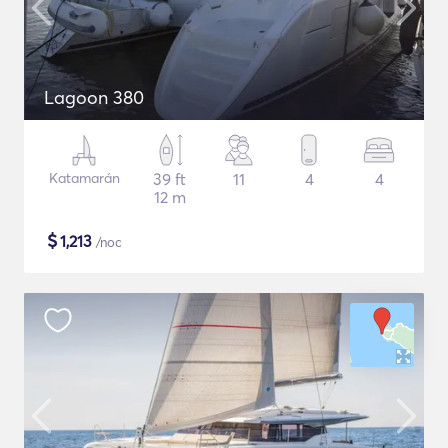
Lagoon 380
Katamarán
39 ft
11
4
4
12 m
$
1,213
/noc