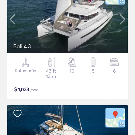
Bali 4.3
Katamarán
43 ft
10
5
6
13 m
$
1,033
/noc