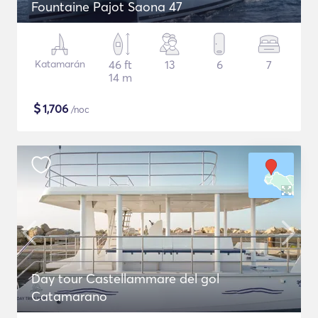
Fountaine Pajot Saona 47
Katamarán
46 ft
13
6
7
14 m
$
1,706
/noc
Day tour Castellammare del gol
Catamarano