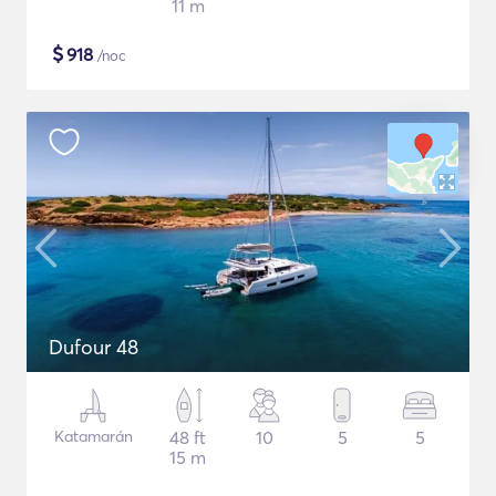
11 m
$
918
/noc
Dufour 48
Katamarán
48 ft
10
5
5
15 m