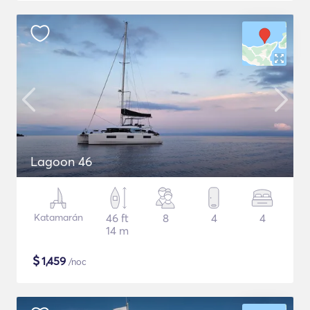
Lagoon 46
Katamarán
46 ft
8
4
4
14 m
$
1,459
/noc