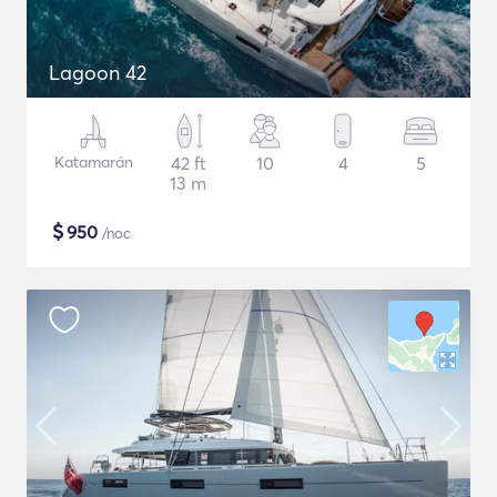
Lagoon 42
Katamarán
42 ft
10
4
5
13 m
$
950
/noc