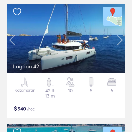
Lagoon 42
Katamarán
42 ft
10
5
6
13 m
$
940
/noc