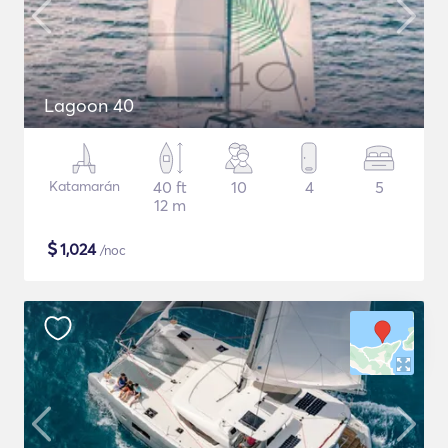
Lagoon 40
Katamarán
40 ft
10
4
5
12 m
$
1,024
/noc