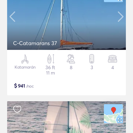
C-Catamarans 37
Katamarán
36 ft
8
3
4
11 m
$
941
/noc