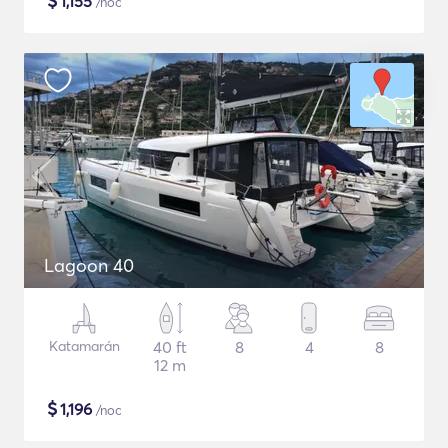
$
1,155
/noc
Lagoon 40
Katamarán
40 ft
8
4
8
12 m
$
1,196
/noc