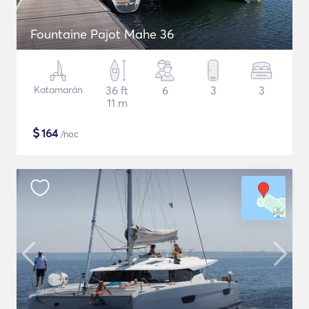
Fountaine Pajot Mahe 36
Katamarán
36 ft
6
3
3
11 m
$
164
/noc