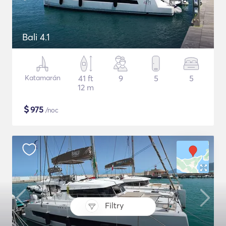
Bali 4.1
Katamarán
41 ft
9
5
5
12 m
$
975
/noc
Filtry