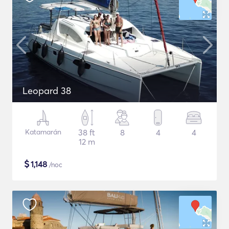
Leopard 38
Katamarán
38 ft
8
4
4
12 m
$
1,148
/noc