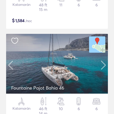
Katamarán
48 ft
11
6
6
15 m
$
1,584
/noc
Fountaine Pajot Bahia 46
Katamarán
46 ft
10
6
6
14 m