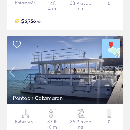
Katamarán
12 ft
33 Plavba
0
4 m
na
$
2,756
/den
Pontoon Catamaran
Katamarán
33 ft
36 Plavba
0
10 m
na