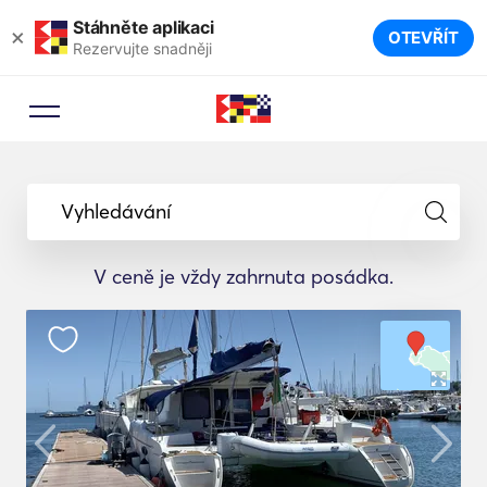
Stáhněte aplikaci
×
OTEVŘÍT
Rezervujte snadněji
Vyhledávání
V ceně je vždy zahrnuta posádka.