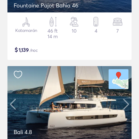
Fountaine Pajot Bahia 46
Katamarán
46 ft
10
4
7
14 m
$
1,139
/noc
Bali 4.8