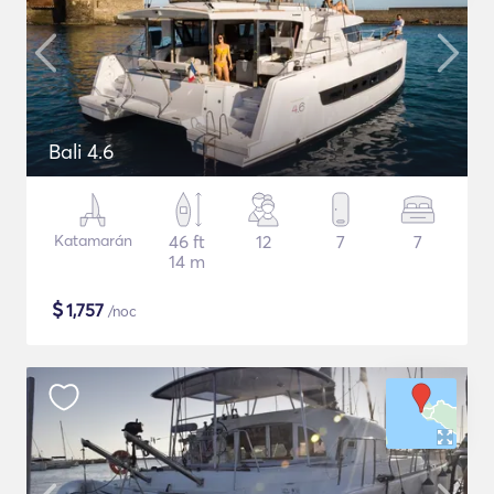
Bali 4.6
Katamarán
46 ft
12
7
7
14 m
$
1,757
/noc