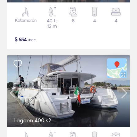
Katamarán
40 ft
8
4
4
12 m
$
654
/noc
Lagoon 400 s2