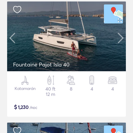
Fountaine Pajot Isla 40
Katamarán
40 ft
8
4
4
12 m
$
1,230
/noc