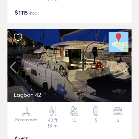
$
1,115
/noc
Lagoon 42
Katamarán
42 ft
10
5
6
13 m