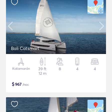
Bali Catsmart
Katamarán
39 ft
8
4
4
12 m
$
967
/noc