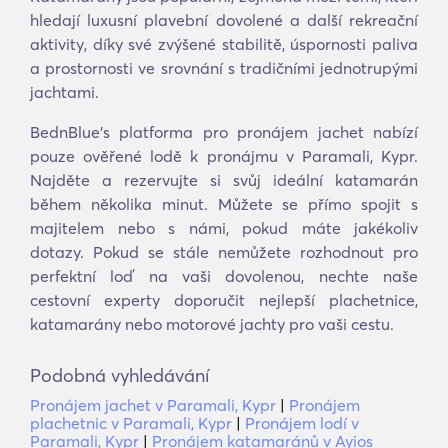
hledají luxusní plavební dovolené a další rekreační
aktivity, díky své zvýšené stabilitě, úspornosti paliva
a prostornosti ve srovnání s tradičními jednotrupými
jachtami.
BednBlue's platforma pro pronájem jachet nabízí
pouze ověřené lodě k pronájmu v Paramali, Kypr.
Najděte a rezervujte si svůj ideální katamarán
během několika minut. Můžete se přímo spojit s
majitelem nebo s námi, pokud máte jakékoliv
dotazy. Pokud se stále nemůžete rozhodnout pro
perfektní loď na vaši dovolenou, nechte naše
cestovní experty doporučit nejlepší plachetnice,
katamarány nebo motorové jachty pro vaši cestu.
Podobná vyhledávání
Pronájem jachet v Paramali, Kypr
|
Pronájem
plachetnic v Paramali, Kypr
|
Pronájem lodí v
Paramali, Kypr
|
Pronájem katamaránů v Ayios