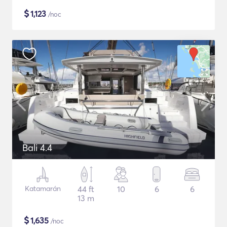
$
1,123
/noc
Bali 4.4
Katamarán
44 ft
10
6
6
13 m
$
1,635
/noc