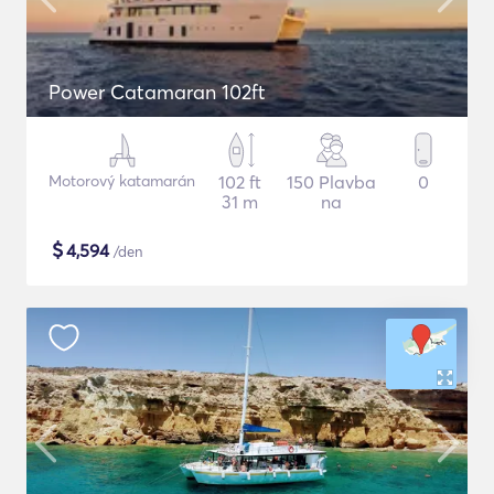
Power Catamaran 102ft
Motorový katamarán
102 ft
150 Plavba
0
31 m
na
$
4,594
/den