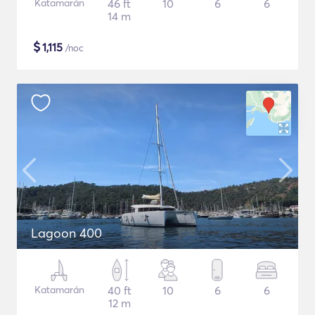
Katamarán
46 ft
10
6
6
14 m
$
1,115
/noc
Lagoon 400
Katamarán
40 ft
10
6
6
12 m