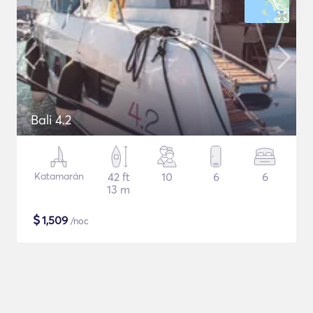
Bali 4.2
Katamarán
42 ft
10
6
6
13 m
$
1,509
/noc