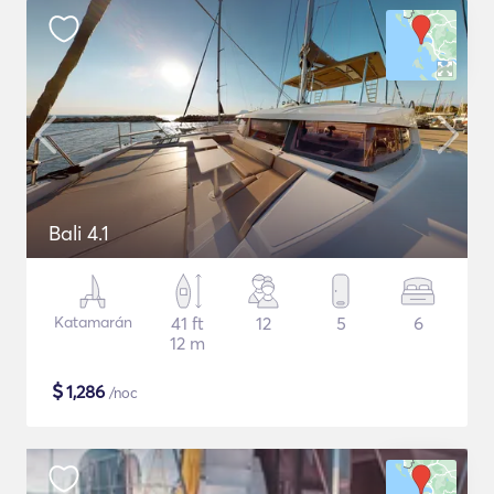
Bali 4.1
Katamarán
41 ft
12
5
6
12 m
$
1,286
/noc