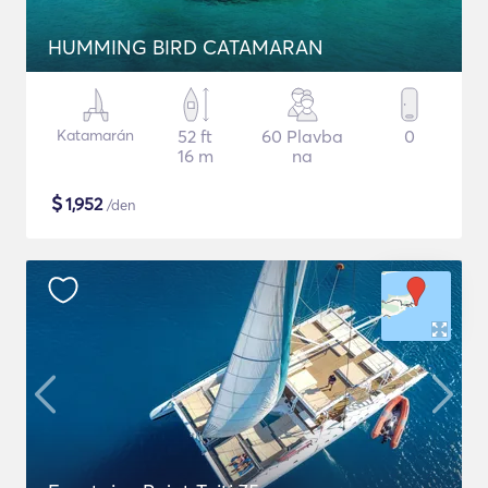
HUMMING BIRD CATAMARAN
Katamarán
52 ft
60 Plavba
0
16 m
na
$
1,952
/den