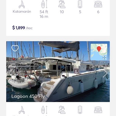
Katamarán
54 ft
10
5
6
16 m
$
1,899
/noc
Lagoon 450 Fly