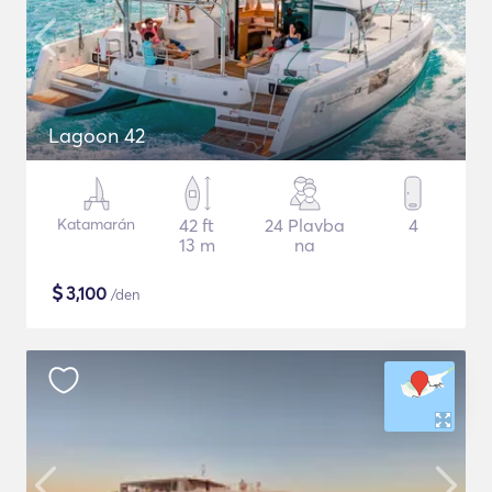
Lagoon 42
Katamarán
42 ft
24 Plavba
4
13 m
na
$
3,100
/den