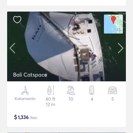
Bali Catspace
Katamarán
40 ft
10
4
5
12 m
$
1,336
/noc