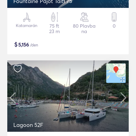
Fountaine Pajot Taiti 75
Katamarán
75 ft
80 Plavba
0
23 m
na
$
5,156
/den
Lagoon 52F