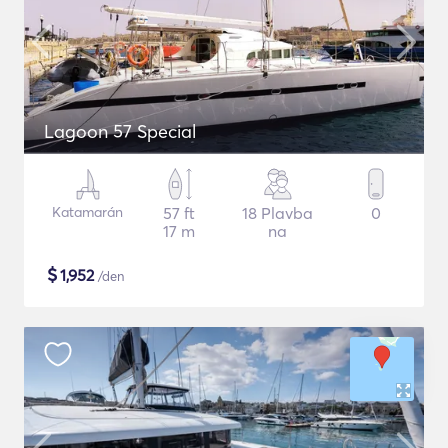
Lagoon 57 Special
Katamarán
57 ft
18 Plavba
0
17 m
na
$
1,952
/den