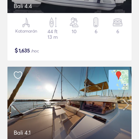
Bali 4.4
Katamarán
44 ft
10
6
6
13 m
$
1,635
/noc
Bali 4.1