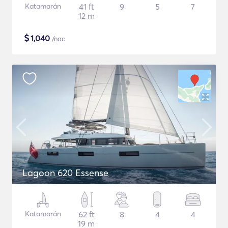
Katamarán
41 ft
9
5
7
12 m
$
1,040
/noc
Lagoon 620 Essense
Katamarán
62 ft
8
4
4
19 m