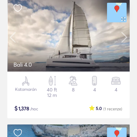
Bali 4.0
Katamarán
40 ft
8
4
4
12 m
$
1,378
5.0
/noc
(1
recenze
)