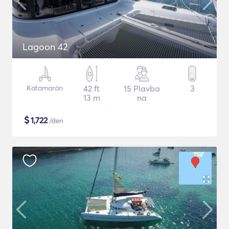
Lagoon 42
Katamarán
42 ft
15 Plavba
3
13 m
na
$
1,722
/den