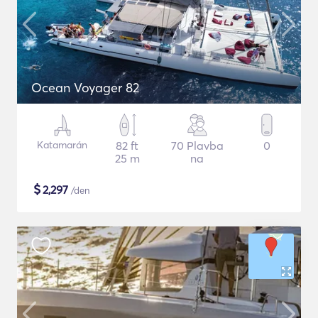
Ocean Voyager 82
Katamarán
82 ft
70 Plavba
0
25 m
na
$
2,297
/den