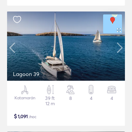
Lagoon 39
Katamarán
39 ft
8
4
4
12 m
$
1,091
/noc