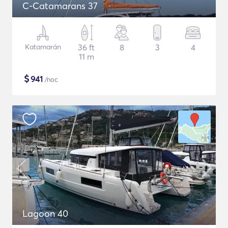
C-Catamarans 37
Katamarán
36 ft
8
3
4
11 m
$
941
/noc
Lagoon 40