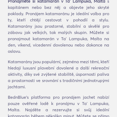
Pronajměte si katamarán v Taʼ Lampuka, Malta
s
kapitánem nebo bez něj a objevte jeho skryté
poklady. Pronájem katamaránu je ideální volba pro
ty, kteří chtějí cestovat v pohodlí a stylu.
Katamarány jsou prostorné, stabilní a skvělé pro
zábavu jak velkých, tak malých skupin. Můžete si
pronajmout katamarán v Taʼ Lampuka, Malta na
den, víkend, vícedenní dovolenou nebo dokonce na
oslavu.
Katamarány jsou populární, zejména mezi těmi, kteří
hledají luxusní plavební dovolené a další rekreační
aktivity, díky své zvýšené stabilitě, úspornosti paliva
a prostornosti ve srovnání s tradičními jednotrupými
jachtami.
BednBlue's platforma pro pronájem jachet nabízí
pouze ověřené lodě k pronájmu v Taʼ Lampuka,
Malta. Najděte a rezervujte si svůj ideální
katamarán během několika minut. Můžete se přímo