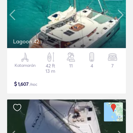
Lagoon 42
Katamarán
42 ft
11
4
7
13 m
$
1,607
/noc