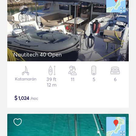
Nautitech 40 Open
Katamarán
39 ft
11
5
6
12 m
$
1,024
/noc