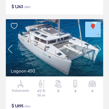
$
1,263
/den
Lagoon 450
Katamarán
45 ft
8
4
4
14 m
$
1,895
/noc