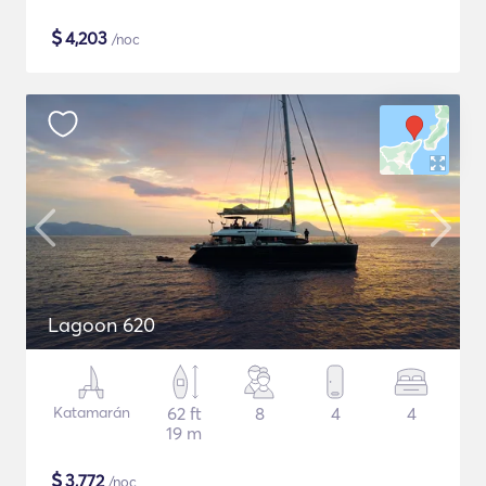
$
4,203
/noc
Lagoon 620
Katamarán
62 ft
8
4
4
19 m
$
3,772
/noc