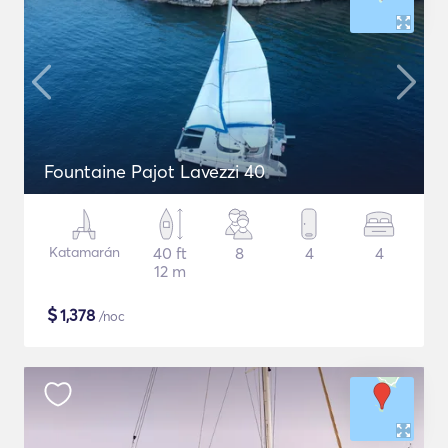
Fountaine Pajot Lavezzi 40
Katamarán
40 ft
8
4
4
12 m
$
1,378
/noc