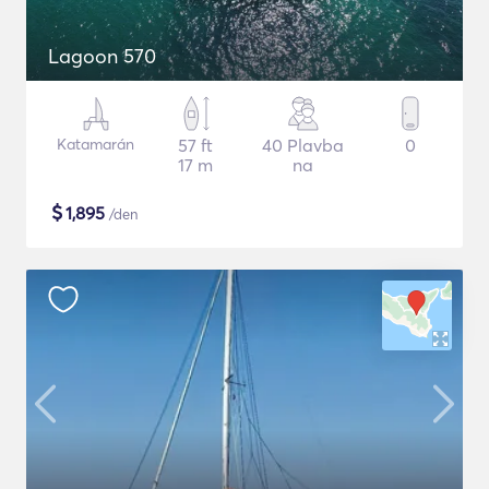
Lagoon 570
Katamarán
57 ft
40 Plavba
0
17 m
na
$
1,895
/den