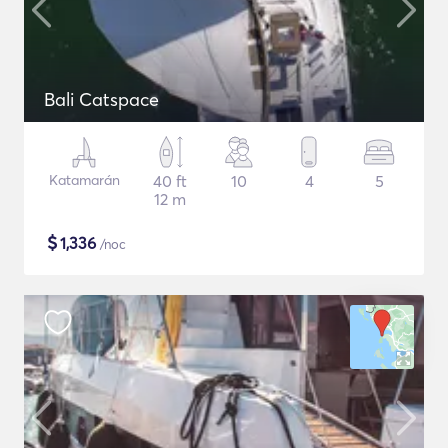
Bali Catspace
Katamarán
40 ft
10
4
5
12 m
$
1,336
/noc