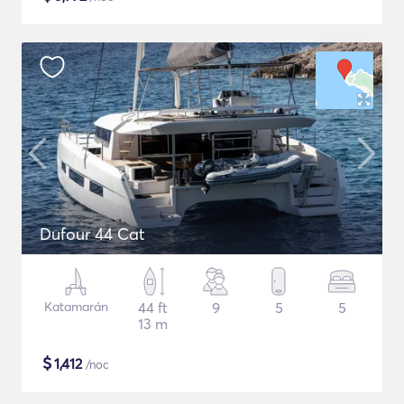
Dufour 44 Cat
Katamarán
44 ft
9
5
5
13 m
$
1,412
/noc