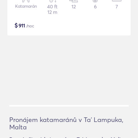
Katamarán
40 ft
12
6
7
12 m
$
911
/noc
Pronájem katamaránů v Taʼ Lampuka,
Malta