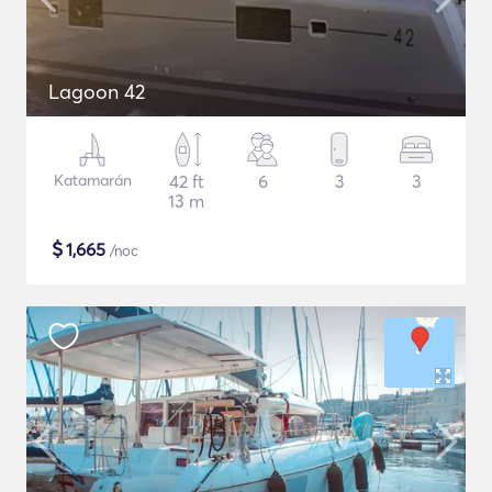
Lagoon 42
Katamarán
42 ft
6
3
3
13 m
$
1,665
/noc