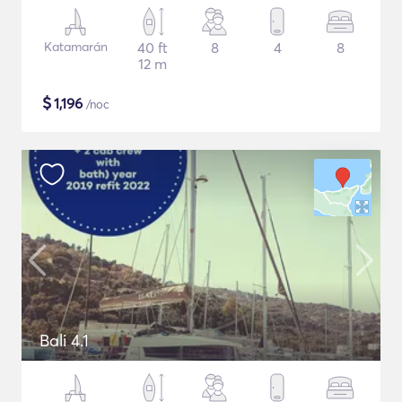
Katamarán
40 ft
8
4
8
12 m
$
1,196
/noc
Bali 4.1