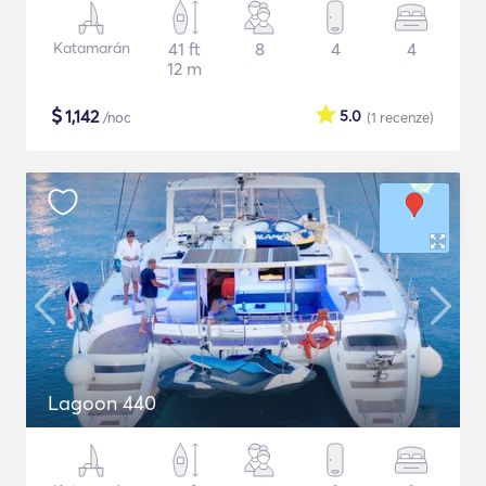
Katamarán
41 ft
8
4
4
12 m
$
1,142
5.0
/noc
(1
recenze
)
Lagoon 440