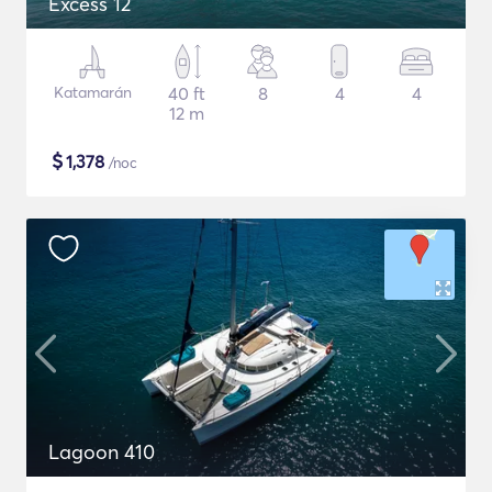
Excess 12
Katamarán
40 ft
8
4
4
12 m
$
1,378
/noc
Lagoon 410