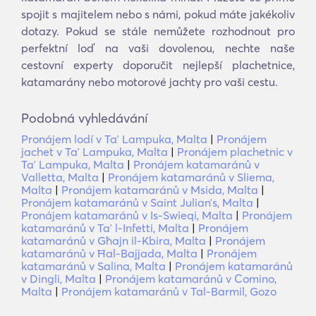
spojit s majitelem nebo s námi, pokud máte jakékoliv
dotazy. Pokud se stále nemůžete rozhodnout pro
perfektní loď na vaši dovolenou, nechte naše
cestovní experty doporučit nejlepší plachetnice,
katamarány nebo motorové jachty pro vaši cestu.
Podobná vyhledávání
Pronájem lodí v Taʼ Lampuka, Malta
|
Pronájem
jachet v Taʼ Lampuka, Malta
|
Pronájem plachetnic v
Taʼ Lampuka, Malta
|
Pronájem katamaránů v
Valletta, Malta
|
Pronájem katamaránů v Sliema,
Malta
|
Pronájem katamaránů v Msida, Malta
|
Pronájem katamaránů v Saint Julianʼs, Malta
|
Pronájem katamaránů v Is-Swieqi, Malta
|
Pronájem
katamaránů v Taʼ l-Infetti, Malta
|
Pronájem
katamaránů v Għajn il-Kbira, Malta
|
Pronájem
katamaránů v Ħal-Bajjada, Malta
|
Pronájem
katamaránů v Salina, Malta
|
Pronájem katamaránů
v Dingli, Malta
|
Pronájem katamaránů v Comino,
Malta
|
Pronájem katamaránů v Tal-Barmil, Gozo