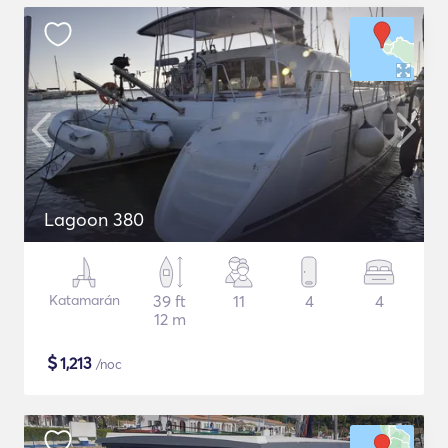
Lagoon 380
Katamarán
39 ft
11
4
4
12 m
$
1,213
/noc