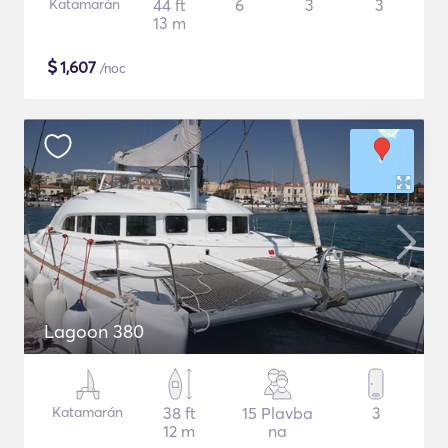
Katamarán
44 ft
6
3
3
13 m
$
1,607
/noc
Lagoon 380
Katamarán
38 ft
15 Plavba
3
12 m
na