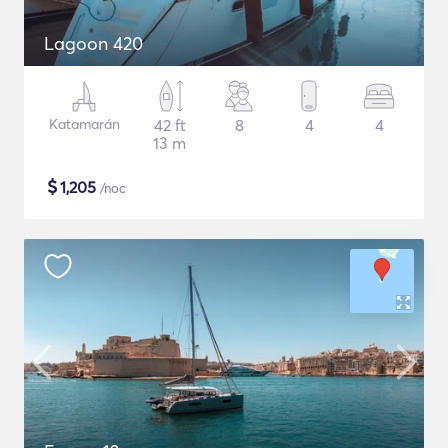
Lagoon 420
Katamarán
42 ft
8
4
4
13 m
$
1,205
/noc