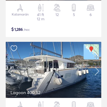
Katamarán
41 ft
12
5
6
12 m
$
1,286
/noc
Lagoon 400 S2