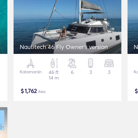
Nautitech 46 Fly Owner's version
N
Katamarán
46 ft
6
3
3
K
14 m
$
1,762
/noc