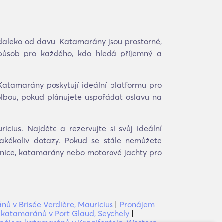
 daleko od davu. Katamarány jsou prostorné,
způsob pro každého, kdo hledá příjemný a
Katamarány poskytují ideální platformu pro
volbou, pokud plánujete uspořádat oslavu na
cius. Najděte a rezervujte si svůj ideální
akékoliv dotazy. Pokud se stále nemůžete
etnice, katamarány nebo motorové jachty pro
ů v Brisée Verdière, Mauricius
|
Pronájem
katamaránů v Port Glaud, Seychely
|