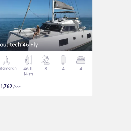
autitech 46 Fly
atamarán
46 ft
8
4
4
14 m
$
1,762
/noc