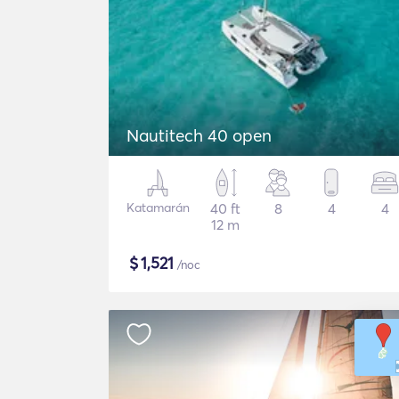
Nautitech 40 open
Katamarán
40 ft
8
4
4
12 m
$
1,521
/noc