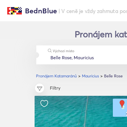
BednBlue
| V ceně je vždy zahrnuta po
Pronájem kat
Výchozí místo
Pronájem Katamaránů
Mauricius
Belle Rose
Filtry