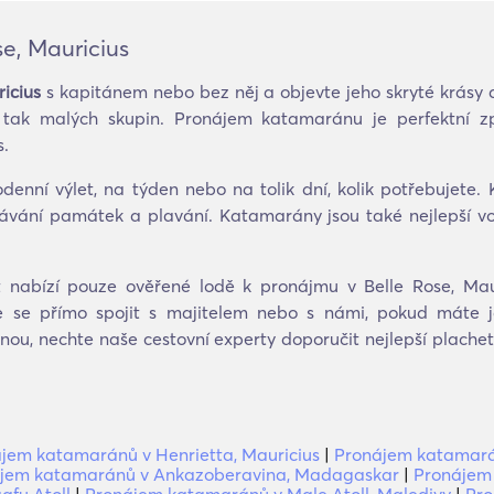
e, Mauricius
icius
s kapitánem nebo bez něj a objevte jeho skryté krásy
h, tak malých skupin. Pronájem katamaránu je perfektní 
s.
nní výlet, na týden nebo na tolik dní, kolik potřebujete. 
oznávání památek a plavání. Katamarány jsou také nejlepší 
nabízí pouze ověřené lodě k pronájmu v Belle Rose, Mauri
se přímo spojit s majitelem nebo s námi, pokud máte j
enou, nechte naše cestovní experty doporučit nejlepší plach
jem katamaránů v Henrietta, Mauricius
|
Pronájem katamarán
jem katamaránů v Ankazoberavina, Madagaskar
|
Pronájem 