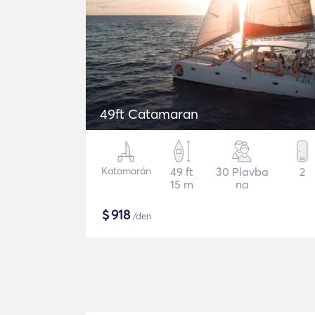
49ft Catamaran
Katamarán
49 ft
30 Plavba
2
15 m
na
$
918
/den