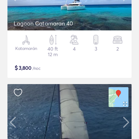
Lagoon Catamaran 40
Katamarán
40 ft
4
3
2
12 m
$
3,800
/noc