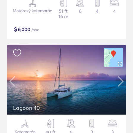
Motorový katamarán
51 ft
8
4
4
16 m
$
6,000
/noc
Lagoon 40
Katamarán
40 ft
6
3
3