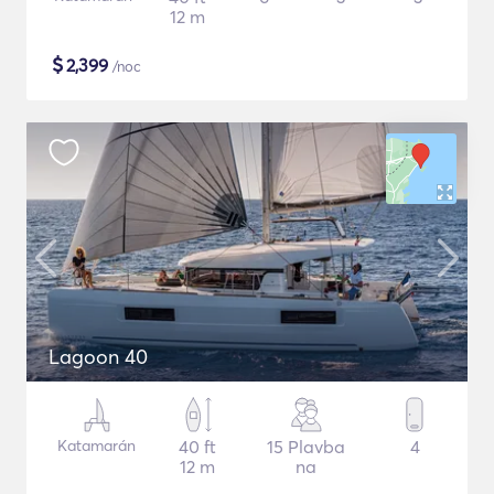
12 m
$
2,399
/noc
Lagoon 40
Katamarán
40 ft
15 Plavba
4
12 m
na