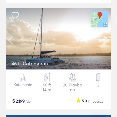
46 ft Catamaran
Katamarán
46 ft
20 Plavba
2
14 m
na
$
2,199
5.0
/den
(1
recenze
)