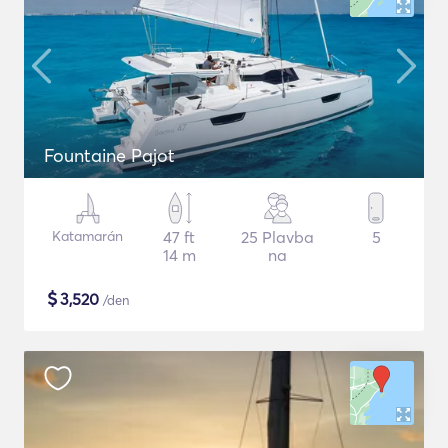
Fountaine Pajot
Katamarán
47 ft
25 Plavba
5
14 m
na
$
3,520
/den