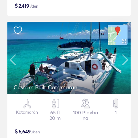
$
2,419
/den
Custom Built Catamaran
Katamarán
65 ft
100 Plavba
1
20 m
na
$
6,649
/den