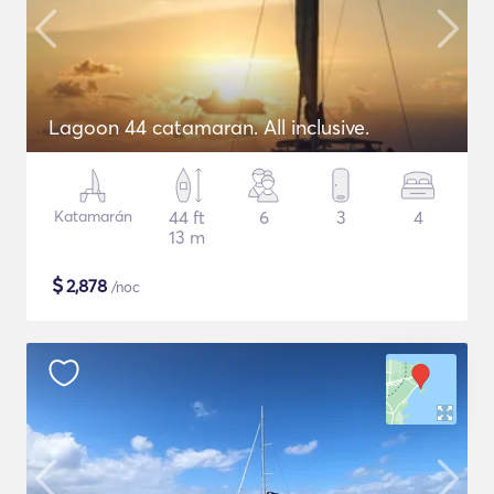
Lagoon 44 catamaran. All inclusive.
Katamarán
44 ft
6
3
4
13 m
$
2,878
/noc