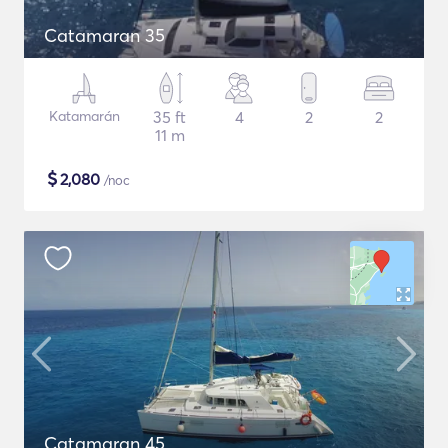
Catamaran 35
Katamarán
35 ft
4
2
2
11 m
$
2,080
/noc
Catamaran 45