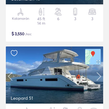
Katamarán
45 ft
6
3
3
14 m
$
3,550
/noc
Leopard 51