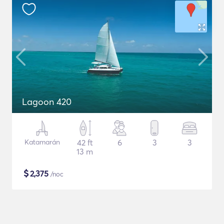
Lagoon 420
Katamarán
42 ft
6
3
3
13 m
$
2,375
/noc