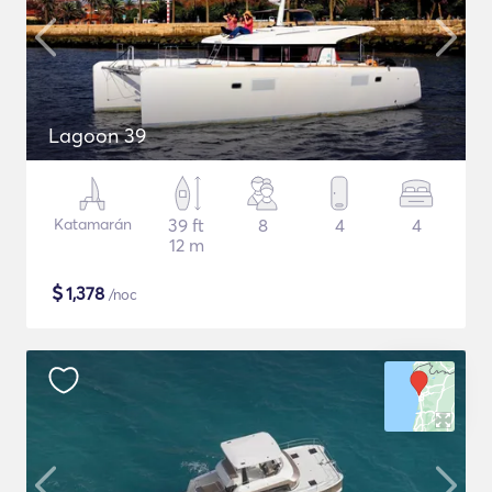
Lagoon 39
Katamarán
39 ft
8
4
4
12 m
$
1,378
/noc