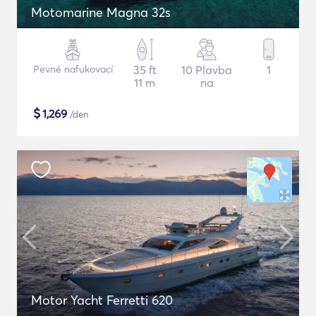
Motomarine Magna 32s
Pevné nafukovací
35 ft
10 Plavba
1
11 m
na
$
1,269
/den
Motor Yacht Ferretti 620