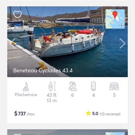
Beneteau Cyclades 43.4
Plachetnice
43 ft
6
4
5
13 m
$
737
5.0
/noc
(13
recenze
)