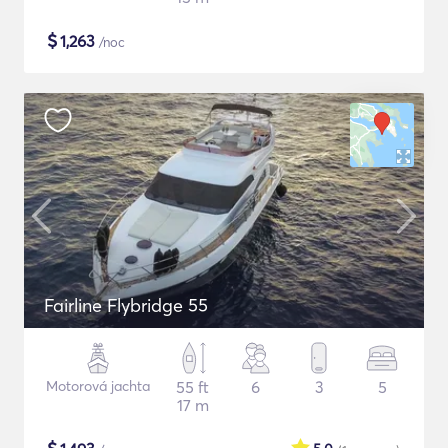
$
1,263
/noc
Fairline Flybridge 55
Motorová jachta
55 ft
6
3
5
17 m