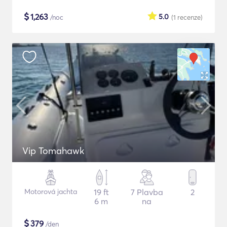
$
1,263
5.0
/noc
(1
recenze
)
Vip Tomahawk
Motorová jachta
19 ft
7 Plavba
2
6 m
na
$
379
/den