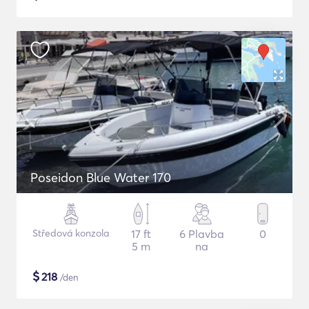
Poseidon Blue Water 170
Středová konzola
17 ft
6 Plavba
0
5 m
na
$
218
/den