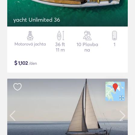
yacht Unlimited 36
Motorová jachta
36 ft
10 Plavba
1
11 m
na
$
1,102
/den