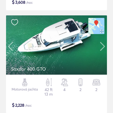
$
3,608
/noc
Saxdor 400 GTO
Motorová jachta
42 ft
4
2
2
13 m
$
2,228
/noc