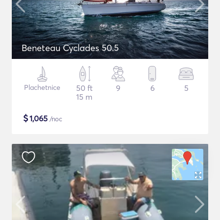
Beneteau Cyclades 50.5
Plachetnice
50 ft
9
6
5
15 m
$
1,065
/noc