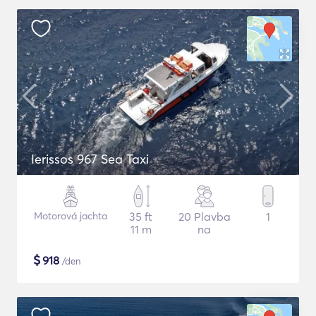
Ierissos 967 Sea Taxi
Motorová jachta
35 ft
20 Plavba
1
11 m
na
$
918
/den