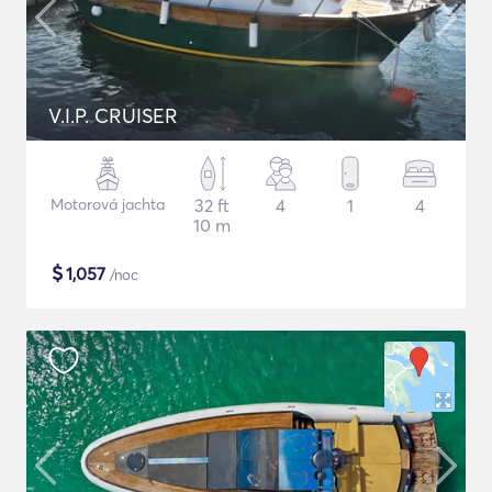
V.I.P. CRUISER
Motorová jachta
32 ft
4
1
4
10 m
$
1,057
/noc