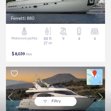
Ferretti 880
Motorová jachta
88 ft
9
4
4
27 m
$
8,039
/noc
Filtry