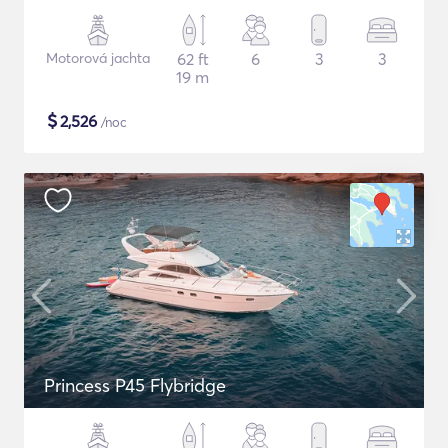
Motorová jachta
62 ft
6
3
3
19 m
$
2,526
/noc
Princess P45 Flybridge