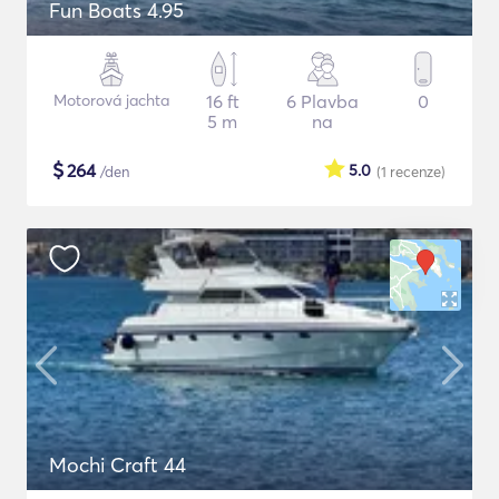
Fun Boats 4.95
Motorová jachta
16 ft
6 Plavba
0
5 m
na
$
264
5.0
/den
(1
recenze
)
Mochi Craft 44