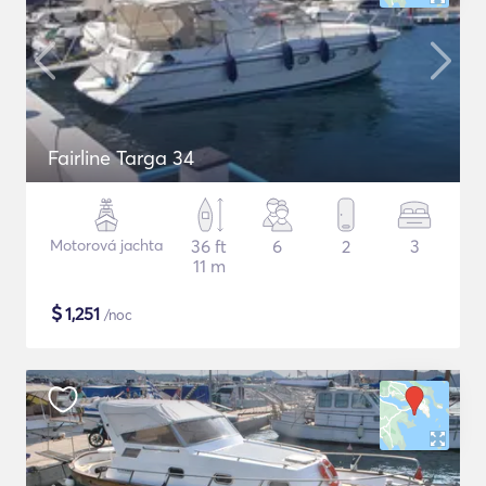
Fairline Targa 34
Motorová jachta
36 ft
6
2
3
11 m
$
1,251
/noc