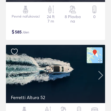
Pevné nafukovací
24 ft
8 Plavba
0
7 m
na
$
585
/den
Ferretti Altura 52