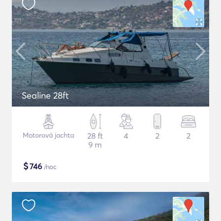
Sealine 28ft
Motorová jachta
28 ft
4
2
2
9 m
$
746
/noc