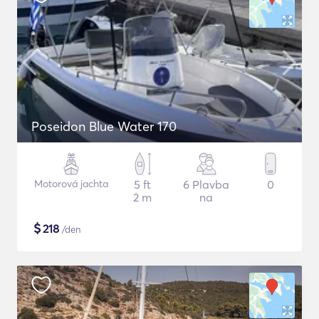
Poseidon Blue Water 170
Motorová jachta
5 ft
6 Plavba
0
2 m
na
$
218
/den