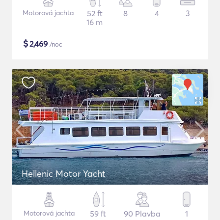
Motorová jachta
52 ft
8
4
3
16 m
$
2,469
/noc
Hellenic Motor Yacht
Motorová jachta
59 ft
90 Plavba
1