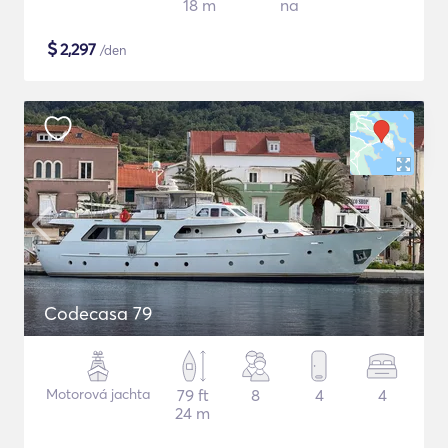
18 m
na
$
2,297
/den
Codecasa 79
Motorová jachta
79 ft
8
4
4
24 m