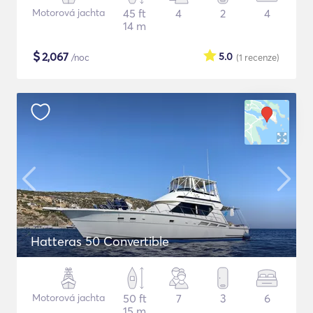
Motorová jachta
45 ft
4
2
4
14 m
$
2,067
5.0
/noc
(1
recenze
)
Hatteras 50 Convertible
Motorová jachta
50 ft
7
3
6
15 m