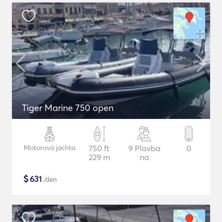
Tiger Marine 750 open
Motorová jachta
750 ft
9 Plavba
0
229 m
na
$
631
/den