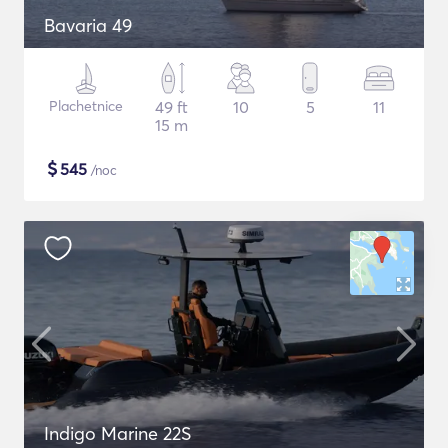
Bavaria 49
Plachetnice
49 ft
10
5
11
15 m
$
545
/noc
Indigo Marine 22S