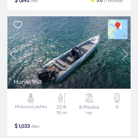
$
1,493
5.0
/noc
(1
recenze
)
Marvel 960
Motorová jachta
33 ft
8 Plavba
0
10 m
na
$
1,033
/den