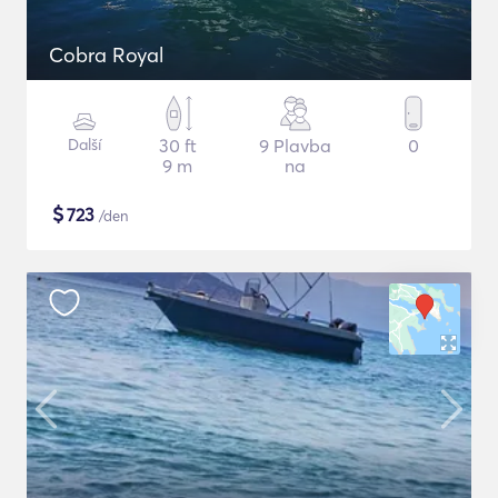
Cobra Royal
Další
30 ft
9 Plavba
0
9 m
na
$
723
/den