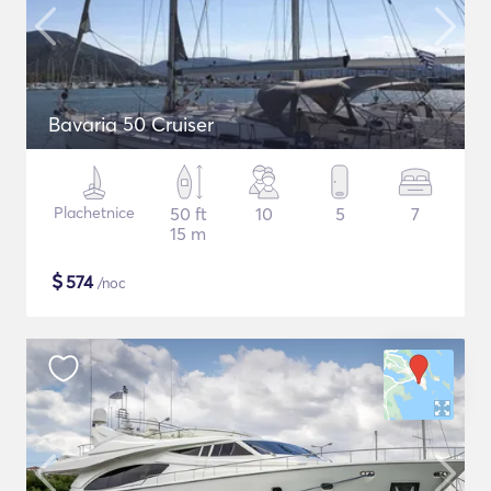
Bavaria 50 Cruiser
Plachetnice
50 ft
10
5
7
15 m
$
574
/noc