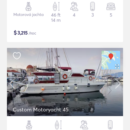
Motorová jachta
46 ft
4
3
5
14 m
$
3,215
/noc
Custom Motoryacht 45