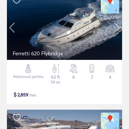
Ferretti 620 Flybridge
Motorová jachta
62 ft
6
3
4
19 m
$
2,859
/noc