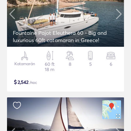
Fountaine Pajot Eleuthera 60 - Big and
luxurious 60ft catamaran in Greece!
Katamarán
60 ft
8
5
6
18 m
$
2,542
/noc