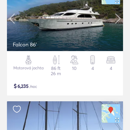
Falcon 86'
Motorová jachta
86 ft
10
4
4
26 m
$
6,235
/noc