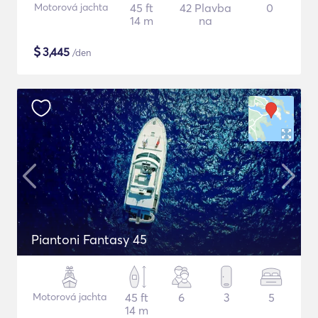
Motorová jachta
45 ft
42 Plavba
0
14 m
na
$
3,445
/den
Piantoni Fantasy 45
Motorová jachta
45 ft
6
3
5
14 m