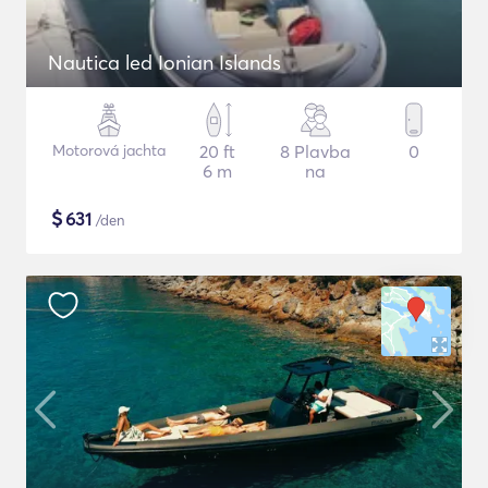
Nautica led Ionian Islands
Motorová jachta
20 ft
8 Plavba
0
6 m
na
$
631
/den