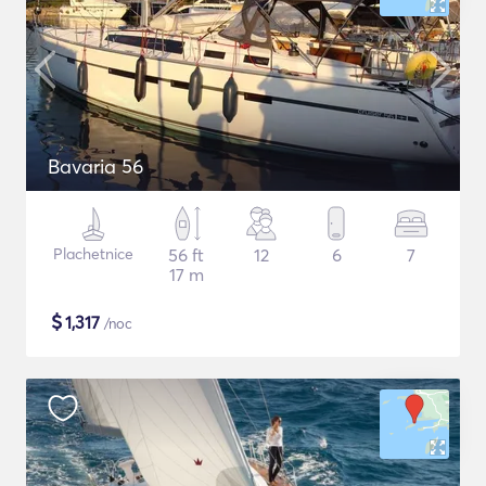
Bavaria 56
Plachetnice
56 ft
12
6
7
17 m
$
1,317
/noc