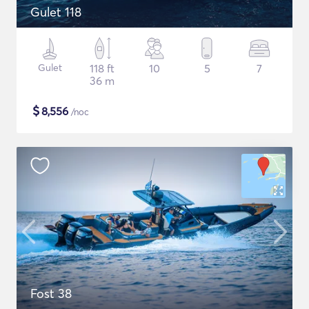
Gulet 118
Gulet
118 ft
10
5
7
36 m
$
8,556
/noc
Fost 38