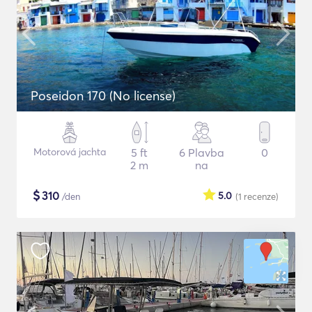
Poseidon 170 (No license)
Motorová jachta
5 ft
6 Plavba
0
2 m
na
$
310
5.0
/den
(1
recenze
)