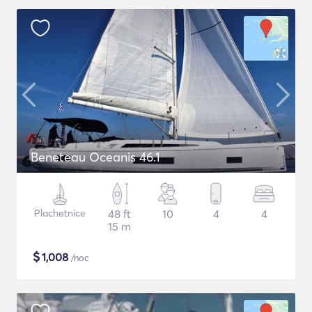
Beneteau Oceanis 46.1
Plachetnice
48 ft
10
4
4
15 m
$
1,008
/noc