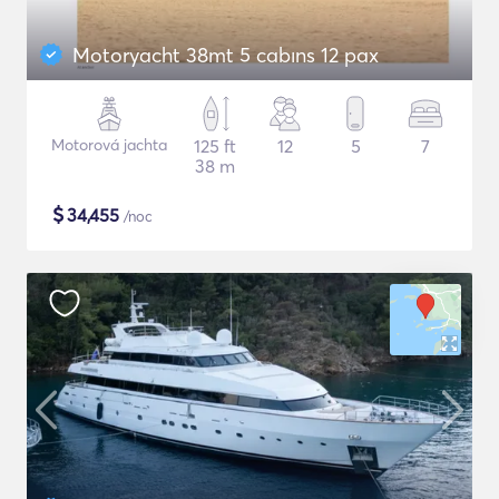
Motoryacht 38mt 5 cabıns 12 pax
Motorová jachta
125 ft
12
5
7
38 m
$
34,455
/noc