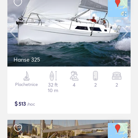
Hanse 325
Plachetnice
32 ft
4
2
2
10 m
$
513
/noc