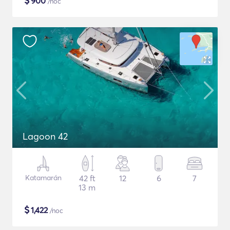
$
900
/noc
Lagoon 42
Katamarán
42 ft
12
6
7
13 m
$
1,422
/noc