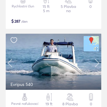
Rychlostní člun
15 ft
5 Plavba
0
5 m
na
$
287
/den
Evripus 540
Pevné nafukovací
19 ft
8 Plavba
0