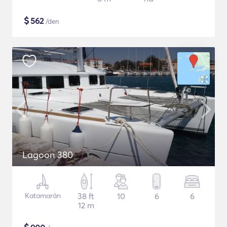
$
562
/den
Lagoon 380
Katamarán
38 ft
10
6
6
12 m