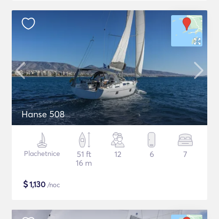
Hanse 508
Plachetnice
51 ft
12
6
7
16 m
$
1,130
/noc