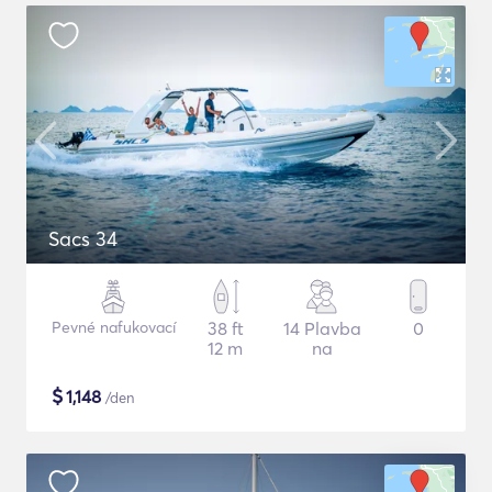
Sacs 34
Pevné nafukovací
38 ft
14 Plavba
0
12 m
na
$
1,148
/den