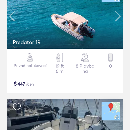
Predator 19
Pevné nafukovací
19 ft
8 Plavba
0
6 m
na
$
447
/den