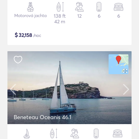
Motorová jachta
138 ft
12
6
6
42 m
$
32,158
/noc
Beneteau Oceanis 46.1