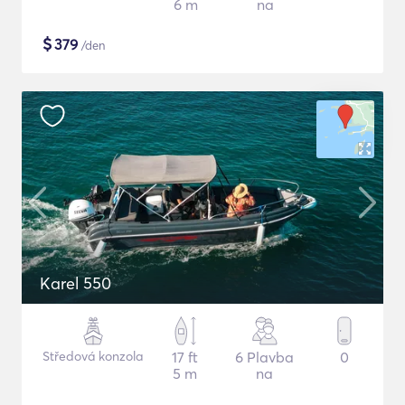
6 m
na
$
379
/den
Karel 550
Středová konzola
17 ft
6 Plavba
0
5 m
na