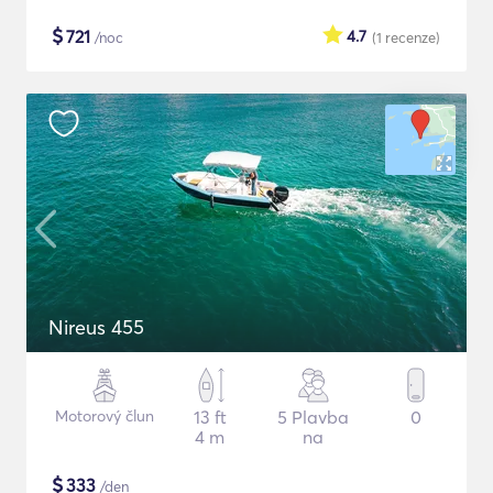
$
721
4.7
/noc
(1
recenze
)
Nireus 455
Motorový člun
13 ft
5 Plavba
0
4 m
na
$
333
/den