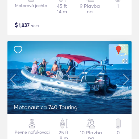
Motorová jachta
45 ft
9 Plavba
1
14 m
na
$
1,837
/den
Motonautica 740 Touring
Pevné nafukovací
25 ft
10 Plavba
0
8 m
na