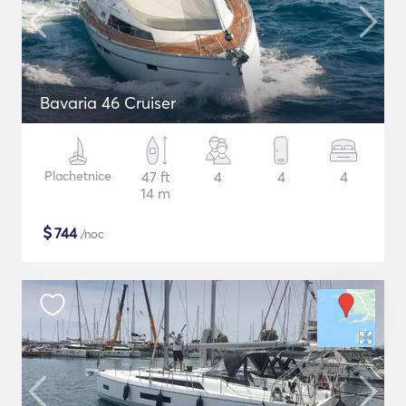
Bavaria 46 Cruiser
Plachetnice
47 ft
4
4
4
14 m
$
744
/noc