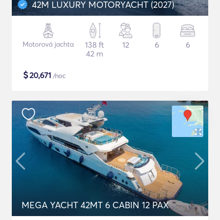
42M LUXURY MOTORYACHT (2027)
Motorová jachta
138 ft
12
6
6
42 m
$
20,671
/noc
MEGA YACHT 42MT 6 CABIN 12 PAX