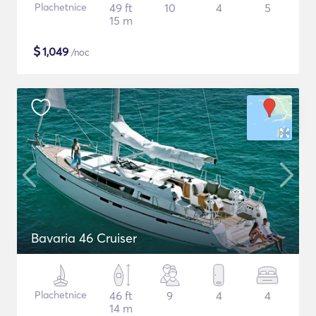
Plachetnice
49 ft
10
4
5
15 m
$
1,049
/noc
Bavaria 46 Cruiser
Plachetnice
46 ft
9
4
4
14 m