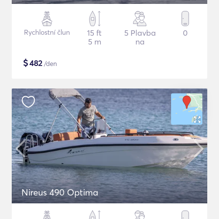
Rychlostní člun
15 ft
5 Plavba
0
5 m
na
$
482
/den
Nireus 490 Optima