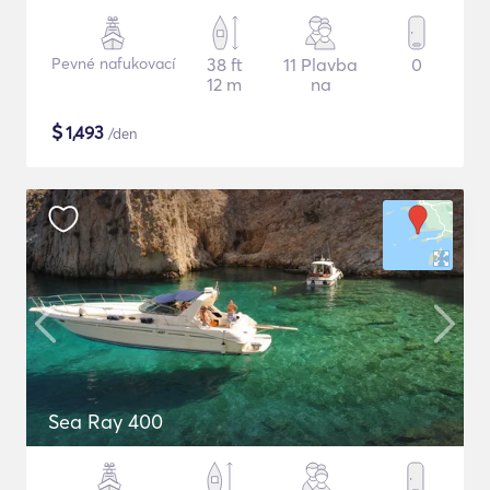
Pevné nafukovací
38 ft
11 Plavba
0
12 m
na
$
1,493
/den
Sea Ray 400