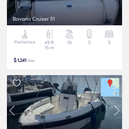
Bavaria Cruiser 51
Plachetnice
49 ft
10
5
5
15 m
$
1,241
/noc