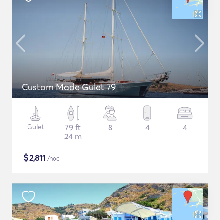
Custom Made Gulet 79
Gulet
79 ft
8
4
4
24 m
$
2,811
/noc