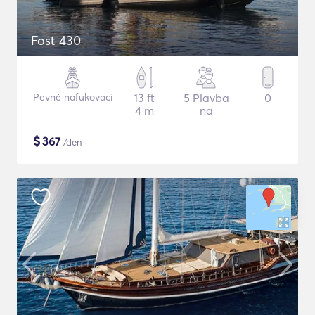
Fost 430
Pevné nafukovací
13 ft
5 Plavba
0
4 m
na
$
367
/den