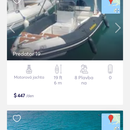
Predator 19
Motorová jachta
19 ft
8 Plavba
0
6 m
na
$
447
/den