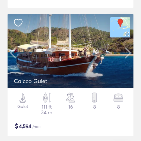
Caicco Gulet
Gulet
111 ft
16
8
8
34 m
$
4,594
/noc