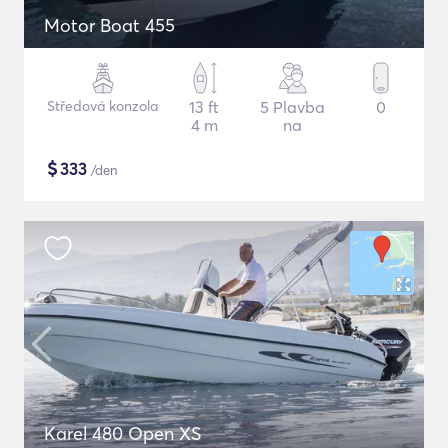
Motor Boat 455
Středová konzola
13 ft
5 Plavba
0
4 m
na
$
333
/den
Karel 480 Open XS