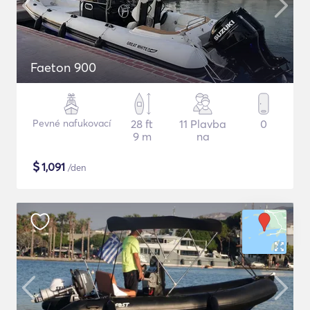
Faeton 900
Pevné nafukovací
28 ft
11 Plavba
0
9 m
na
$
1,091
/den