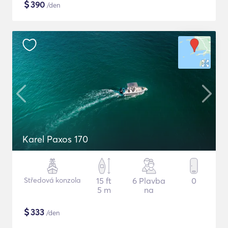
$
390
/den
Karel Paxos 170
Středová konzola
15 ft
6 Plavba
0
5 m
na
$
333
/den