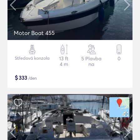
Motor Boat 455
Středová konzola
13 ft
5 Plavba
0
4 m
na
$
333
/den